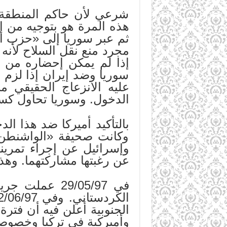
شرعي لأن حاكم المنطقة، 
هذه المرة هو بتوجيه من 
ثم عبر سوريا إلى «حزب ال
مجرد منع نقل السلاح لأنه
إذا لم يمكن إحضاره من إ
سوريا وضد إيران إذا لزم ا
عليه الانزعاج الحقيقي من
الدخول. وسوريا تحاول كسب
بالتأكيد أميركا ضد هذا 
وكانت صحيفة «الواشنطن 
وإسرائيل عن إجراء تمرين
عن رغبتها مشاركتهما. وهذ
في 29/05/97 ع
الجنوبية أعلن فيه أن فترة
وأميركية في تركيا وخصوصا