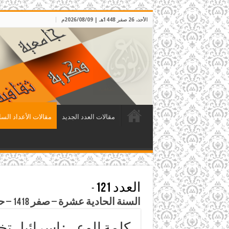
الأحد، 26 صفر 1448هـ | 2026/08/09م
مقالات العدد الجديد
مقالات الأعداد السا
العدد 121
-
السنة الحادية عشرة – صفر 1418 – حزيران 1997م
كلمة الوعي: إسرائيل ت