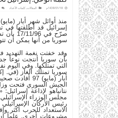
1438/01/18م
المقالات
,
كلمات الأعداد
صرّح في 
سوريا من أنها يمكن أن تتوق
بأن سوريا أنتجت نوعاً ج
التي تمتلكها. وفي اليوم 
سوريا تمتلك الغاز (في. إك
أيار (مايو) 7
نتانياهو لإذاعة إسرائيل
مجلس الوزراء الإسرائيلي ت
رئيس الأركان الإسرائيلي 