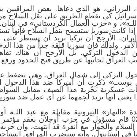
البرزاني، هو الذي دعاها. بعض المراقبين يق
إسرائيل كي تقطع الطريق على نقل السلاح من 
لـه»، و «حزب العمال الكردستاني» في لبنان. و
 إذا كانت سوريا ستسمح بنقل السلاح فإنها ت
يران. الأرجح أن تركيا تريد أن تسيطر على 
لأمر. ولذلك فإن سوريا قلقة جداً من هذا الدخو
 الدخول التركي. بل الأرجح أن هناك تفاهماً
 العراق لجانبها عن طريق فتح الحدود ورفع ا
الدخول التركي إلى شمال العراق، وهي تضغط ع
بوست» ذكرت أن أميركا ضد هذا الدخول الت
ات عسكرية بَحْرية هذا الصيف مقابل الشواط
ا يعني أنها تريد لجمهما عن أي عمل ضد سوريا
ملت جريدة «النهار» البيروتية مقابلة مع عبد ال
الكردستاني. وفي 02/06/97 قام مسؤول في حزب أوجلان ب
 السلام والحوار مع أنقرة قد انتهت، وأن حزبه
ً في إستانبول، وأنه سيضرب المرافق السياحية 