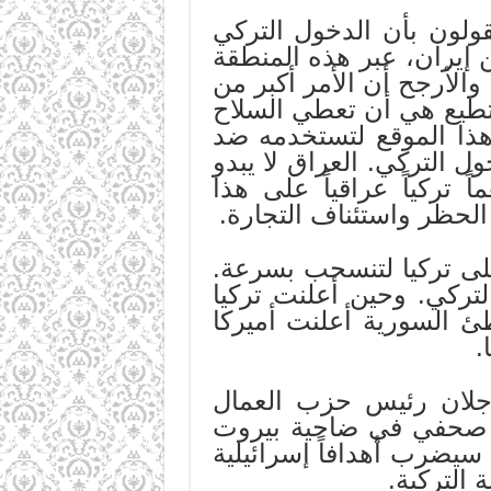
ولون بأن الدخول التركي
إيران، عبر هذه المنطقة
الأرجح أن الأمر أكبر من
ستطيع هي أن تعطي السلاح
هذا الموقع لتستخدمه ضد
ل التركي. العراق لا يبدو
 تركياً عراقياً على هذا
لحظر واستئناف التجارة.
لى تركيا لتنسحب بسرعة.
ركي. وحين أعلنت تركيا
ئ السورية أعلنت أميركا
.
لـه أوجلان رئيس حزب العمال
عقد مؤتمر صحفي في ضاحية بيروت
 سيضرب أهدافاً إسرائيلية
التركية.