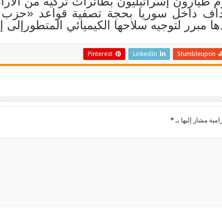
وم طيارون إسرائيليون بطائرات تركية من الأر
اف داخل سوريا بحجة تصفية قواعد «حزب ا
ا مبرر لتوجيه سلاحها الكيميائي المتطورإلى إ
Pinterest
LinkedIn
Stumbleupon
امية مشار إليها بـ
*