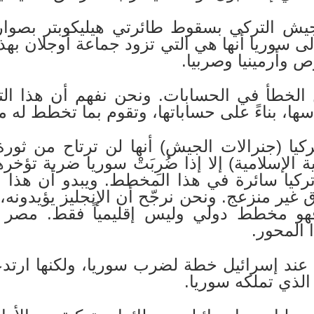
 إلى سوريا أنها هي التي تزود جماعة أوجلان بهذ
رص وأرمينيا وصربيا.
 الخطأ في الحسابات. ونحن نفهم أن هذا الت
ها، بناءً على حساباتها، وتقوم بما تخطط له
ركيا (جنرالات الجيش) أنها لن ترتاح من ثور
 الإسلامية) إلا إذا ضُرِبَتْ سوريا ضربة تؤخ
تركيا سائرة في هذا المخطط. ويبدو أن هذا 
اق غير منزعج. ونحن نرجّح أن الإنجليز يؤيدونه،
و مخطط دولي وليس إقليمياً فقط. مصر و
 المحور.
عند إسرائيل خطة لضرب سوريا، ولكنها ارتد
الذي تملكه سوريا.