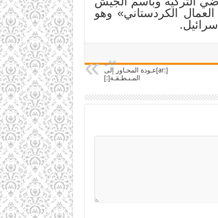
اضي التركية وباسم الجيش
لعمال الكردستاني» وهو
سرائيل.
التالي
[:ar]عـودة المحـاور إلى
المـنـطـقـة[:]