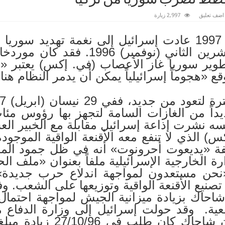
اضف تعليق
2,997 زيارة
منذ أوائل شهر أيار (مايو) 1997 عادت إسرائيل إلى نغمة ت
إسرائيل قد أطلقتها في تشرين الثاني (ن
17/11/96 بأن تطوير سوريا غاز الأعصاب (في. إكس) يعتب
ع «هجوماً إسرائيلياً يمكن أن يدمر النظام هنا
ديداً من الغازات السامة لتجهز بها رؤوس م
نفسه نشرت إذاعة إسرائيل مقابلة مع الخبير 
س) الذي لا تنفع معه الأقنعة الواقية الموجو
9 أفادت صحيفة «يديعوت أحرونوت» أنه في ظل جمود 
: «نحن مستعدون لمواجهة اندلاع حرب جديد
صنيع الأقنعة الواقية وتوزيعها على الشعب. و
شاحاك بزيادة ميزانية الجيش لمواجهة احتمال