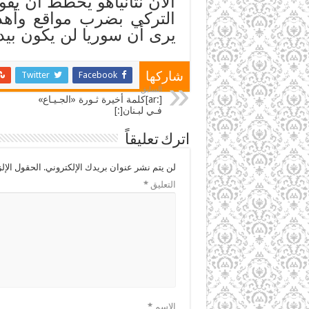
الآن نتانياهو يخطط أن يق
التركي بضرب مواقع وأهد
يرى أن سوريا لن يكون بيده
Twitter
Facebook
شاركها
السابق
[:ar]كلمة أخيرة ثـورة «الجـيـاع»
فـي لبـنان[:]
اترك تعليقاً
لن يتم نشر عنوان بريدك الإلكتروني.
الحقول الإلز
التعليق
*
الاسم
*