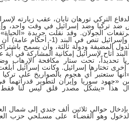
قال وزير الدفاع التركي تورهان تايان، عقب زيارته ل
س ضد تركيا وضد إسرائيل في وقت واحد، وإير
التعاون الموقعة بين تركيا وإسرائيل تنص
دول المضيفة ودولة ثالثة، وأن يسمح باشتراك
البند أتاح لإسرائيل إمكانية المشاركة في أ
يا تحديداً، تحت ستار مكافحة الإرهاب و
 أخرى تختارها إسرائيل. وكانت إسرائيل أبلغت 
ارته لها في 03/05/97 «أنها ستعتبر أي هجوم بالصواريخ على
ق من «جهود سوريا وإيران لتطوير قدراتهما ف
وقال هذا «يشكل مصدر قلق ليس لنا فقط
امت تركيا بإدخال حوالي ثلاثين ألف جندي إلى شمال 
لدخول وهو القضـاء على مسـلحي حزب العما