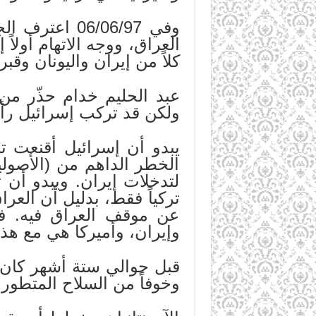
العراق، ووجه الاتهام أولاً
كلاً من إيران واليونان وقب
عبد الحليم خدام حذّر من
ولكن قد تركب إسرائيل رأس
يبدو أن إسرائيل أقنعت ت
الخطر الداهم من (الأصولية
لتدخلات إيران. ويبدو أن 
تركياً فقط، بدليل أن العر
عن موقف العراق فيه. فه
وإيران، وأميركا هي مع هذا
قبل حوالي ستة أشهر كان 
وخوفاً من السلاح المتطور 