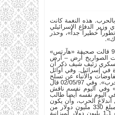
هديد سوريا بالحرب. هذه النغمة كانت
وفمبر) 1996. فقد كان موردخاي وزير الدفاع الإسرائيلي
ر «تطوراً خطيراً جداً»، وحذر
ك».
وقد خفتت نغمة التهديد فترة لتعود من جديد، ففي 29 نيسان (ابريل) 97 قالت صحيفة «هآرتس»
ئات الصواريخ أرض – أرض
العسكري زئيف شيف ذكر أن
دة في إسرائيل. وفي أوائل
المفاوضات والأنباء عن تسلح
الجيش السوري فتحت وزارة الخارجية الإسرائيلية ملفاً بعنوان «ملف الحرب». وفي 02/05/97 قال
ة» وفي اليوم نفسه ناقش
في اليوم نفسه أيضاً طالب
 اندلاع الحرب، وأن يكون
الاستعداد للحرب أكثر واقعية. وقد حولت إسرائيل إلى وزارة الدفاع مبلغ 330 مليون دولار من
مشروعات أخرى. علماً أن شاحاك كان طلب في 27/10/96 زيادة مبلغ 1.1 بليون دولار لميزانية