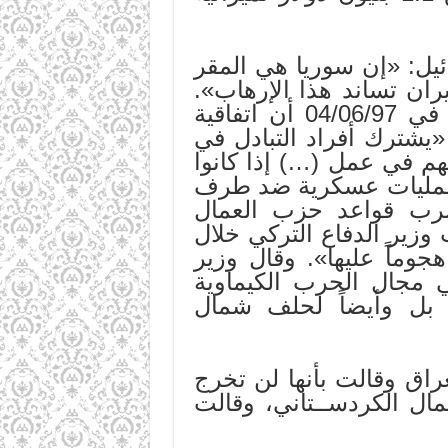
إسرائيل: «إن سوريا هي المقر
ان تساند هذا الإرهاب».
وقام تورهان بجولة في مرتفعات الجولان. وقد نقلت جريدة «الحياة» في 04/06/97 أن اتفاقية
 في البند (1- أحكام عامة) أن «يشترك أفراد التبادل في
هم في عمل (…) إذا كانوا
ية عمليات عسكرية ضد طرف
ضرب قواعد حزب العمال
وزير الدفاع التركي خلال
 تركيا هجوماً عليها». وقال وزير
ي مجال الحرب الكيماوية
 بل وأيضاً لحلف شمال
العراق وقالت بأنها لن تخرج
ل الكردســتاني، وقالت