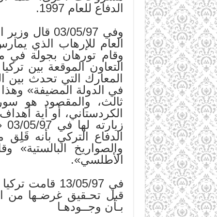
الدفاع للعام 1997.
وفي 03/05/97 
العام للإرهاب الذي يمار
المعارك التي تحدث بين ال
في الدولة المضيفة» وهذا 
ثالث، والمقصود هو سور
الكردستاني، أو أية أهداف
زي
الدفاع التركي بأنه قَلِ
والصواريخ البالستية» 
الأطلسي».
في 13/05/97 ق
قبل تحـقيق غرضـها من ا
بـأن وجــودهـا