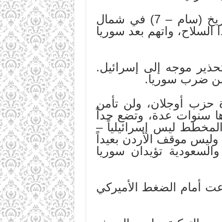
وفي 06/06/97 اعترف الجيش التركي بسقوط طائرتي هيليكوبتر بصواريخ (سام – 7) في شمال
ا السلاح، واتهم بعد سوريا
حذير موجه إلى إسرائيل.
 من ضرب سوريا.
ة حزب أوجلان، ولن تأمن
رها سنوات عدة، وتضع حداً
المخطط ليس إسرائيلياً –
 وليس موقف الأردن بعيداً
السعودية تؤيدان سوريا
عت أمام الضغط الأميركي