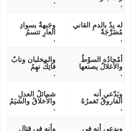
.
.
له يدٌ بالدمِ القاني
وجَبهةٌ بسوادِ
مُضَرَّجَةٌ
العارِ تتسمُ
.
.
أمْجادُه السوْطُ
والمِخلبان ونابٌ
والأغلالُ يصنعها
فاتِكٌ نهِمُ
.
.
ويَدّعي أنه
شمائلُ العدلِ
الفاروقُ تَغمرُهُ
والأخلاقُ والشيَمُ
.
.
ويدعي أنه في
وأنه في قتال