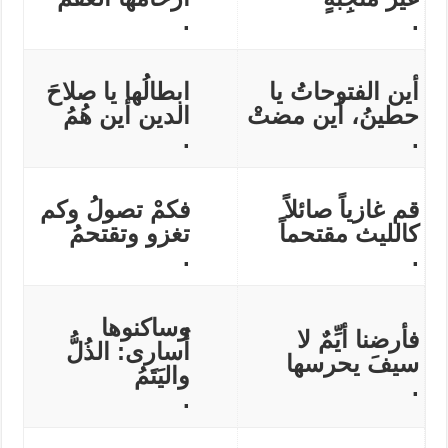
.
.
أين الفتوحاتُ يا
ابطالُها يا صلاحَ
حطينُ، أين مضتْ
الدين أين هُمُ
.
.
قم غازياً صائلاً
فكمْ تصولُ وكم
كالليث مقتحماً
تغزو وتقتحمُ
.
.
وساكنوها
فأرضنا أيِّمٌ لا
أُسارى: الذُلُّ
سيفَ يحرسها
واليَتَمُ
.
.