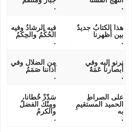
.
.
هذا الكتابُ جديدٌ
فيه الرشادُ وفيه
بين أظهرنا
الحُكْمُ والحِكَمُ
.
.
نرنو إليه وفي
من الضلال وفي
أبصارنا عَمَهٌ
آذاننا صَمَمُ
.
.
على الصراطِ
سَدّدْ خُطانا،
الحميد المستقيمِ
ومِنْكَ الفضلُ
به
والكرمُ
.
.