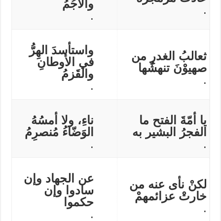
والأُجُمُ
.
.
واستأسدَ الهِرُّ
ثعالبُ الغدرِ من
في الأوطانِ
صهيوْنَ تنهشُها
والقَزمُ
.
.
يا أمّةَ الفتح ما
ناءِ، ولا أمسُهُ
الفجرُ البشير به
الوَضّاءُ مُنصرِمُ
.
.
عن الجهاد وإن
لكنْ نأى عنه من
سادوا وإن
خارتْ عزائمهمْ
حكموا
.
.