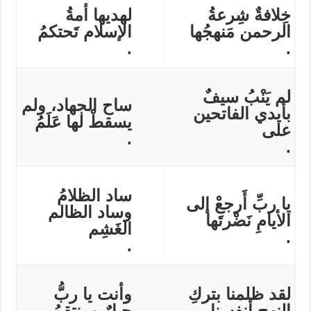
خِلافةٌ شِرعةُ
لهديها أمةُ
الرحمن مَنهجُها
الإسلام تَحتكمُ
.
.
لم يَنْبُ سيفٌ
ساح الجهاد، ولم
بأيدي الفاتحين
يسقطْ لها عَلَمُ
على
.
.
ساد الظلامُ
يا ربِّ أَرجعْ إلى
وساد الظالم
الأيامِ نَضْرتَها
الغَشِم
.
.
لقد ظلمنا بتركِ
وأنت يا ربُّ
النهج أنفسنا
جبارٌ ومنتقمُ