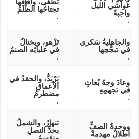
تَطْغَى، وآفاقُها
غواشي الليل
تجتاحُها الظُّلَمُ
واجبةً
.
.
والجاهليةُ سَكرى
تَزْهو، ويختالُ
في تبجُّحِها
في عليائِه الصنمُ
.
.
يَرْبَدُّ، والحقدُ في
وعادَ وجهُ بُعاثٍ
الأعماقِ
في تجهمِهِ
مضطرمُ
.
.
تنهارُ، والشملُ
ووحدةُ الصفِّ
بحدِّ النصلِ
أطلالٌ مهدمةٌ
منقسمُ