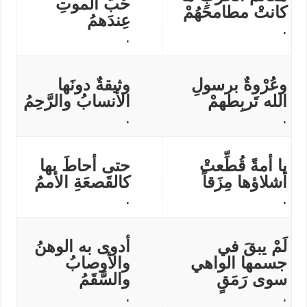
حُبُّ الموتِ
كانتْ مطامحَهُمْ
عِندَهمُ
.
.
وعُرْوةٌ برسولِ
وثيقةٌ دونَها
الله تَربِطهمْ
الأنسابُ والرَّحِمُ
.
.
يا أمةً قُطِّعتْ
حتى أحاطَ بها
أشلاؤها مِزَقاً
كالقَصعَةِ الأممُ
.
.
لَمْ يبقَ في
أدوى به الوهنُ
جسمها الواهي
والأوصابُ
سوى رَمَقٍ
والسَّقَمُ
.
.