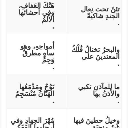
هَتْكَ العَفافِ،
تئنّ تحت نِعال
وفي أحشائها
الجندِ شاكيةً
الألمُ
.
.
أمواجهِ، وهو
والبحرُ تختالُ فُلْكُ
ساهٍ مطرقٌ
المعتدينَ على
وَجِمُ
.
.
ما للمآذنِ تكبي
نَوْحٌ ومَدْمَعُها
والأذنُ بها
الهَتّانُ مُنْسَجِمُ
.
.
وخيلُ حطينَ فيها
مُهْرَ الجهادِ وفي
غيرُ منجِبَةٍ
أرحامها العَقَمُ