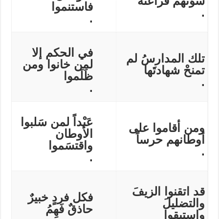
سَوّتهمْ فراعنةً
فاستنموا
.
.
في الحكم إلا
تلك المدارسُ لم
لمن خانوا ومن
تمنحْ شهادتَها
ظَلَموا
.
.
عَبْداً لمن سَلبوا
ومن أقاموا على
الأوطان
أوطانهم حرساً
واقتسَموا
.
.
قد اتقنوا الزيفَ
فكل فردٍ خبيرٌ
والتضليلَ
حاذقٌ فَهِمُ
واستبقوا