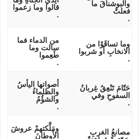
والبوشناقَ ما
قالوا وما زعموا
فعلتْ
.
.
من الدماء فما
وما تساقَوْا من
سالت وما
الانخابِ أو شربوا
طَعِموا
.
.
أصواتها اليأسُ
حَتّامَ تَنْعِقُ غِربانُ
والظلماءُ
السفوحِ وفي
والشؤُمُ
.
.
ومَلَّكتهمْ عروشَ
مصانعُ الغربِ
الأوطانَ