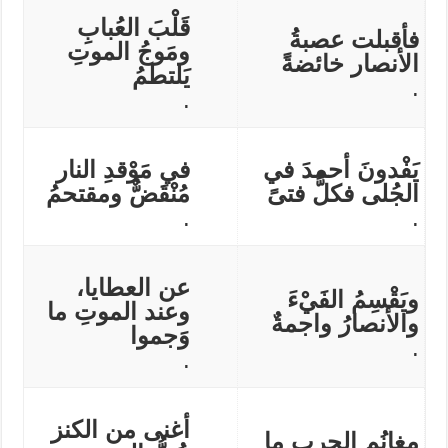
قَلْبَ العُبابِ
فأقبلت عصبةُ
ومَوجُ الموتِ
الأنصار خائضةً
يَلتطمُ
.
.
يَفْدونَ أحمدَ في
في مَوْقدِ النار
الجُلى فكلُّ فتىً
مُنْقَضٌّ ومقتحمُ
.
.
عن العطايا،
ويَقْسِمُ الفَيْءَ
وعند الموتِ ما
والأنصارُ واجمةٌ
وَجموا
.
.
أغنى من الكنز
مغانُم الحربِ ما