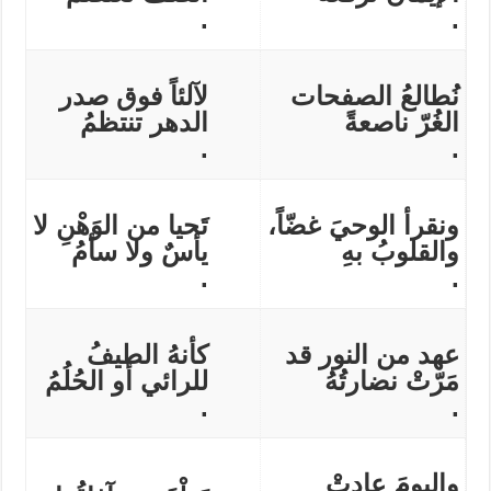
.
.
نُطالعُ الصفحات
لآلئاً فوق صدر
الغُرّ ناصعةً
الدهر تنتظمُ
.
.
ونقرأ الوحيَ غضّاً،
تَحيا من الوَهْنِ لا
والقلوبُ بهِ
يأسٌ ولا سأمُ
.
.
عهد من النور قد
كأنهُ الطيفُ
مَرّتْ نضارتُهُ
للرائي أو الحُلُمُ
.
.
واليومَ عادتْ