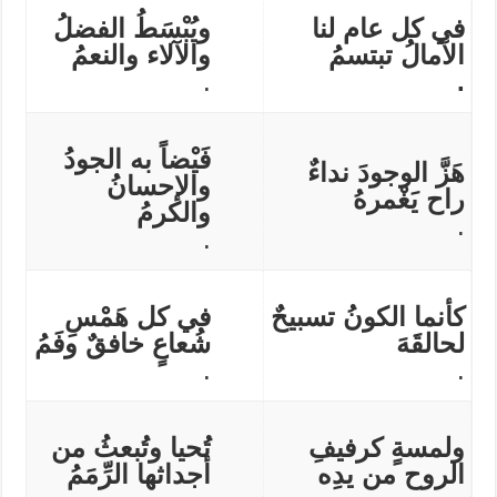
في كل عام لنا
ويُبْسَطُ الفضلُ
الآمالُ تبتسمُ
والآلاء والنعمُ
.
.
فَيْضاً به الجودُ
هَزَّ الوجودَ نداءٌ
والإحسانُ
راح يَغْمرهُ
والكرمُ
.
.
كأنما الكونُ تسبيحٌ
في كل هَمْسِ
لحالقَهَ
شُعاعٍ خافقٌ وفَمُ
.
.
ولمسةٍ كرفيفِ
تُحيا وتُبعثُ من
الروح من يدِه
أجداثها الرِّمَمُ