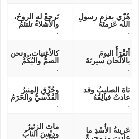
هُزّي بعزم رسولِ
تَرجعْ له الروحُ،
الله عَزمتَهُ
والأشلاءُ تلتئمُ
.
.
أنَقْرَأُ اليومَ
كالأغنيات، ونحن
بالألحان سيرتَهُ
الصمُّ والبُكُمُ
.
.
تاهَ الصليبُ وقد
وحُرِّقِ المِنبرُ
عادتْ فيالِقُهُ
القُدْسيُّ والحَرَمُ
.
.
ماتَ الزئيرُ
عَرينةُ الأُسْدِ ما
ودِيْسَ النابُ
عادت مزمجرةً