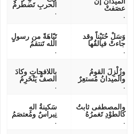
الميدان إن
الحربِ تَضطرمُ
عصَفتْ
.
.
وَسَلْ حُنَيْناً وقد
تَيّاهَةً من رسولٍ
جاءتْ فيالقُها
الله تَنتقمُ
.
.
وزُلْزِلَ القومُ
باللافحاتِ وكادَ
والميدانُ مُستعِرٌ
الصفُّ يَنْخَرِمُ
.
.
والمصطفى ثابتُ
سَكينةُ الهِ
كالطوْدِ تَغمرُهُ
نِبراسٌ ومُعتصَمُ
.
.