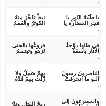
.
.
يا طَيْبَةَ النّورِ يا
نبعاً تَفَجَّرَ منهُ
فجر الحضارة يا
الكوثرُ والعَمِمُ
.
.
في ظلها دوْحةُ
فروعُها بالجَنى
الأنار باسقةٌ
تَزهو وتبتسمُ
.
.
الناصرونَ رسولَ
بِهمْ سَبيلٌ ولا
اللهِ ما انحرفتْ
زّلَّتْ بهمْ قَدَمُ
.
.
والمسرعونَ إلى
ريحُ القتالِ ونارُ