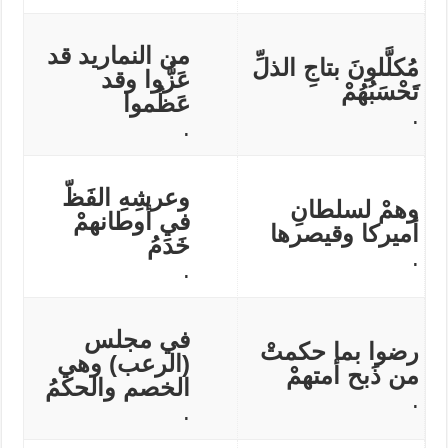
من النماريد قد
مُكلَّلونَ بتاجِ الذلِّ
عَزُّوا وقد
تَحْسَبُهُمْ
عَظُموا
.
.
وعرشِهِ الفَظّ
وهمْ لسلطانِ
في أوطانهمْ
أميركا وقيصرها
خَدَمُ
.
.
في مجلس
رضوا بما حكمتْ
(الرعب) وهي
من ذَبح أمتهمْ
الخصم والحكمُ
.
.