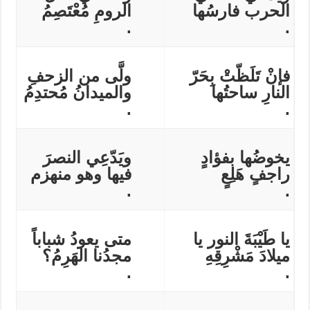
الحرب فارسُها
الرومِ مُعْتَصِمُ
.
.
فإنْ تَلَظّتْ بِحَرّ
ولَّى من الزحفِ
النارِ ساحتُها
والميدانُ مُحتدِمُ
.
.
يخوضُها بفؤادٍ
ويَدّعِي النصرَ
راجفٍ هَلِعٍ
فيها وهو منهزم
.
.
يا طَيْبَةَ النور يا
متى يعودُ شباباً
ميلادَ مَشْرِقِهِ
مجدُنا الهَرِمُ؟
.
.