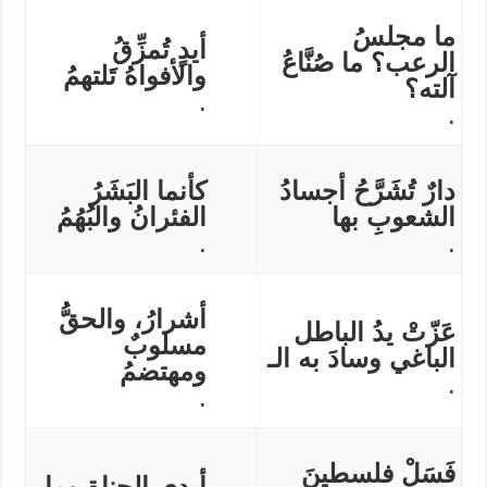
ما مجلسُ
أيدٍ تُمزِّقُ
الرعب؟ ما صُنَّاعُ
والأفواهُ تَلتهمُ
آلته؟
.
.
دارٌ تُشَرَّحُ أجسادُ
كأنما البَشَرُ
الشعوبِ بها
الفئرانُ والبُهُمُ
.
.
أشرارُ، والحقُّ
عَزّتْ يدُ الباطل
مسلوبٌ
الباغي وسادَ به الـ
ومهتضمُ
.
.
فَسَلْ فلسطينَ
أيدي الجناةِ وما