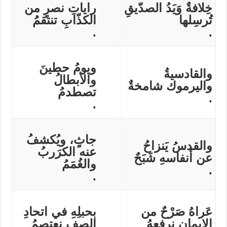
خِلافةٌ وَيَدُ الصدّيقِ
راياتِ نصرٍ من
تُرسِلها
الكذّابِ تنتقمُُ
.
.
ويومُ حطينَ
والقادسيةُ
والأبطالُ
واليرموك شامخةٌ
تصطدمُ
.
.
جاثٍ، ويُكشفُ
والقدسُ يَنزاحُ
عنه الكرَربُ
عن أنفاسهِ شَبَحٌ
والغُمَمُ
.
.
عَراهُ صَرْحٌ من
بحبلِهِ في اتحادِ
الإيمان نرفعهُ
الصف نعتصمُ