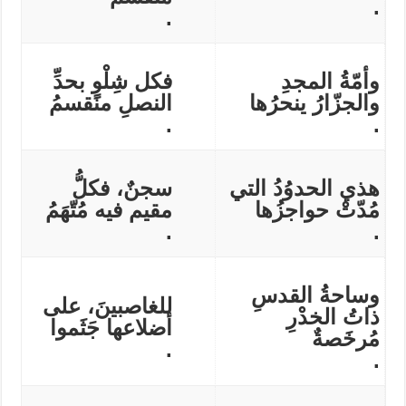
.
.
وأمّةُ المجدِ
فكل شِلْوٍ بحدِّ
والجزّارُ ينحرُها
النصلِ منقسمُ
.
.
هذي الحدوُدُ التي
سجنٌ، فكلُّ
مُدّتْ حواجزُها
مقيم فيه مُتّهَمُ
.
.
وساحةُ القدسِ
للغاصبينَ، على
ذاتُ الخدْرِ
أضلاعها جَثَموا
مُرخَصةٌ
.
.