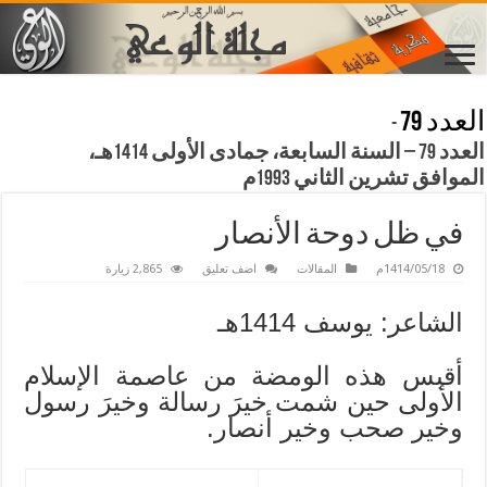
العدد 79
-
العدد 79 – السنة السابعة، جمادى الأولى 1414هـ،
الموافق تشرين الثاني 1993م
في ظل دوحة الأنصار
1414/05/18م
المقالات
اضف تعليق
2,865 زيارة
الشاعر: يوسف 1414هـ
أقبس هذه الومضة من عاصمة الإسلام
الأولى حين شمت خيرَ رسالة وخيرَ رسول
وخير صحب وخير أنصار.