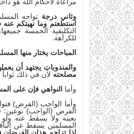
مراعاة لأحكام الله هو داخل
وثاني درجة
تواجه المسلم
استطعتم وما نهيتكم عنه فا
التكليفية الخمسة جميعها،
للكراهة.
المباحات يختار منها المس
والمندوبات يجتهد أن يعمله
مصلحته
لأن في ذلك ثواباً ل
وأما
النواهي فإن على المس
وأما الواجب (الفرض) فتو
الفرض (الواجب) نوعين: 
بعينه ولا يسقط عنه ولو 
المسلمين يسقط عن الباقي
إذا تزاحم هذان الفرضان ف