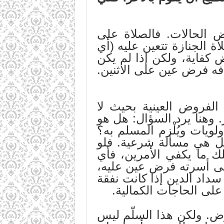
 الحالات. فالصلاة على
 الجنازة تتعين عليه (أي
فاية، ولكن إذا لم يكن
ه فرض عين على الاثنين.
الفروض العينية بحيث لا
. وهنا يرد السؤال: هل هو
لويات ويُلْزم المسلم به؟
بل هي مسألة شرعية. فلو
ك ما يكفي الأمرين، فأي
على أسرته فرض عين عليه،
سداد الدين إذا كانت نفقة
على الحاجات الكمالية.
وض. ولكن هذا السلّم ليس