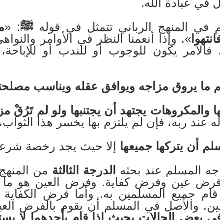
 في عبادة الله.
 في المنهج الرباني تتمثل في قوله
ﷺ
: «
م
نتهوا
». وإذا أنعمنا النظر في الأوامر والنواه
 فالأمر يكون للوجوب أو للندب أو للإباحة،
لم ما يروق مزاجه ويوافق عقله ويناسب مصلحت
ا والمكروهات يجتهد أن يجتنبها ولو لم تَرُقْ 
ه عند ربه، فإن لم يلتزم بها يخسر هذا الثواب، 
لم أن يتركها جميعها
إلا حيث يجد رخصة شرعية
اجه المسلم عند بحثه
الدرجة الثالثة
من المنهج 
فرض عين وفرض كفاية. وفرض العين هو ما ط
قام جميع المسلمين به. وأما فرض الكفاية 
ن. والأصل في المسلم أن يقوم بالفرض العي
ي بعض الحالات بحيث إذا قام بأحدهما لا يست