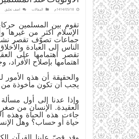
1414/05/18م
المقالات
اضف تعليق
تقوم بين المسلمين حركات
الإسلام أكثر من غيرها و
جماعات تصوّف تقصر نشاط
الناس إلى العبادة والأخل
تقصر اهتمامها على العق
اهتمامها بإصلاح الأفراد، 
والحقيقة أن هذه الأمور لم
يجب أن تكون مأخوذة من ا
وإذا عدنا إلى أول مسألة
العقيدة. الإنسان من صغره 
جاءت هذه الحياة وهذه ا
حياة أو حساب؟ وهل الإنسا
وقد قصّ علينا القرآن الك