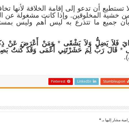
 تستطيع أن تدعو إلى إقامة الخلافة لأنها تخ
من خشية المخلوقين. وإذا كانت مشغولة عن الدع
بأن جميع ما تتذرع به ليس أهم وليس بمستو
َايَ فَلاَ يَضِلُّ وَلاَ يَشْقَى
*
وَمَنْ أَعْرَضَ عَنْ ذِكْ
ى
*
قَالَ رَبِّ لِمَ حَشَرْتَنِي أَعْمَى وَقَدْ كُنتُ بَصِي
).
Pinterest
LinkedIn
Stumbleupon
امية مشار إليها بـ
*