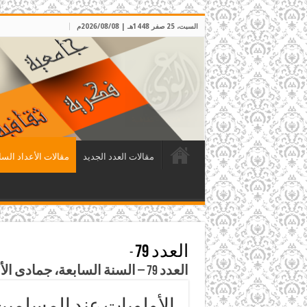
السبت، 25 صفر 1448هـ | 2026/08/08م
مقالات العدد الجديد
مقالات الأعداد السا
العدد 79
-
العدد 79 – السنة السابعة، جمادى الأولى 1414هـ، الموافق تشرين الثاني 1993م
الأولويات عند المسلمين