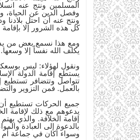
المسلمين ونتج عنه انسلا
وفصل الدين عن الحياة، ونت
ونتج عنه أن احتل بلادنا 
كل هذه الشرور إلا بإقامة ا
ومع هذا نسمع بعض من يدعي 
يكلف الله نفساً إلا وسعها.
ونقول لهؤلاء: ليس بوسعكم 
يستطع إقامة الدولة الإس
تتواصل وتتضافر تستطيع إق
بالعمل. فمن التزوير والتضلي
جميع الحركات تستطيع أن 
يدعوهم مع ذلك لإقامة الخ
إقامة الخلافة. والذي يهتم
بالدعوة إلى العبادة والمو
وسواء أكان في جماعة أم ل