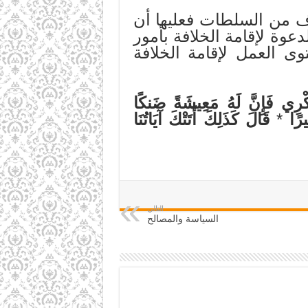
اف من السلطات فعليها أن
وة لإقامة الخلافة بأمور
ى العمل لإقامة الخلافة
رِي فَإِنَّ لَهُ مَعِيشَةً ضَنكًا
رًا
*
قَالَ كَذَلِكَ أَتَتْكَ آيَاتُنَا
التالي
السياسة والمصالح