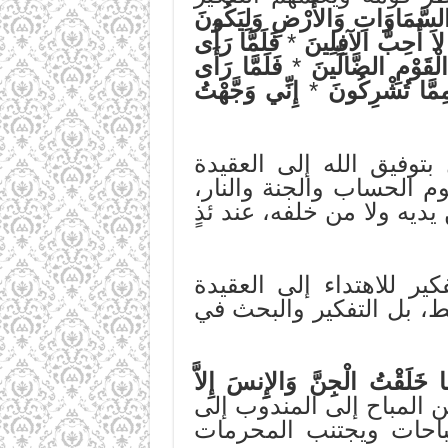
السَّمَاوَاتِ وَالأَرْضِ وَلِيَكُونَ
 لاَ أُحِبُّ الآفِلِينَ
*
فَلَمَّا رَأَى
ْقَوْمِ الضَّالِّينَ
*
فَلَمَّا رَأَى
ِمَّا تُشْرِكُونَ
*
إِنِّي وَجَّهْتُ
توفيق الله إلى العقيدة
م الحساب والجنة والنار،
يديه ولا من خلفه، عند ئذٍ
ير للاهتداء إلى العقيدة
، بل التفكير والبحث في
ا خَلَقْتُ الْجِنَّ وَالإِِنسَ إِلاَّ
من المباح إلى المندوب إلى
باحات ويجتنب المحرمات