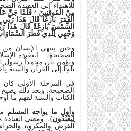
للاهتداء إلى العقيدة الصحي
مِنْ الْمُوقِنِينَ
*
فَلَمَّا جَنَّ عَل
الْقَمَرَ بَازِغًا قَالَ هَذَا رَبِّي ف
الشَّمْسَ بَازِغَةً قَالَ هَذَا رَبِّي
وَجْهِي لِلَّذِي فَطَرَ السَّمَاوَاتِ
وحين ينتهي الإنسان من م
الصحيحة، العقيدة الإسلام
ويؤمن بأن محمداً رسول الله
يلجأ إلى القرآن والسنة يأخذ
في المرحلة الأولى كان عق
الصحيحة. وبعد ذلك يصبح 
الكتاب والسنة لفهم ما أوحى
وأول ما يواجه المسلم
من 
لِيَعْبُدُونِ
). ومعنى العبادة ه
الفرض والمكروه والحرام