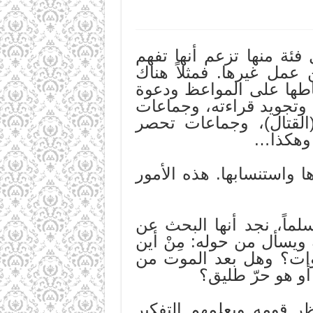
ئة منها تزعم أنها تفهم
عمل غيرها. فمثلاً هناك
طها على المواعظ ودعوة
 وتجويد قراءته، وجماعات
القتال)، وجماعات تحصر
ة وهكذا…
ا واستنسابها. هذه الأمور
ماً، نجد أنها البحث عن
 ويسأل من حوله: مِنْ أين
وات؟ وهل بعد الموت من
و هو حرّ طليق؟
ظر قومه ويعلمهم التفكير