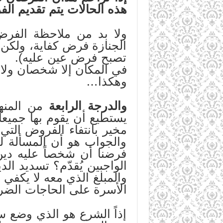
هذه الحالات يتم تقديم ال
ولا بد من ملاحظة الفرض
الجنازة فرض كفاية، ولكن 
تصبح فرض عين عليه). وإ
في المكان إلا شخصان ولا
وهكذا…
والدرجة الرابعة
من المنهج
يستطيع أن يقوم بها جميعاً
مخير بانتفاء الفروض التي 
والجواب هو أن المسألة ل
فرضنا أن شخصاً عليه دين
الواجبين يُقدّم؟ تسديد ا
والمبلغ الذي معه لا يكفي 
الأسرة على الحاجات الضرور
إذاً الشرع هو الذي وضع س