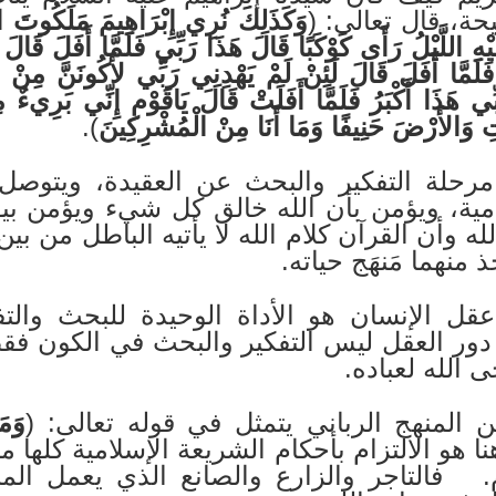
حة، قال تعالى: (
وَكَذَلِكَ نُرِي إِبْرَاهِيمَ مَلَكُوتَ 
َيْهِ اللَّيْلُ رَأَى كَوْكَبًا قَالَ هَذَا رَبِّي فَلَمَّا أَفَلَ قَالَ
َلَمَّا أَفَلَ قَالَ لَئِنْ لَمْ يَهْدِنِي رَبِّي لأَكُونَنَّ مِنْ ال
 هَذَا أَكْبَرُ فَلَمَّا أَفَلَتْ قَالَ يَاقَوْمِ إِنِّي بَرِيءٌ م
 وَالأَرْضَ حَنِيفًا وَمَا أَنَا مِنْ الْمُشْرِكِينَ
).
رحلة التفكير والبحث عن العقيدة، ويتوصل ب
ية، ويؤمن بأن الله خالق كل شيء ويؤمن بيو
 وأن القرآن كلام الله لا يأتيه الباطل من بين 
 منهما مَنهَج حياته.
ل الإنسان هو الأداة الوحيدة للبحث والتفك
دور العقل ليس التفكير والبحث في الكون فقط
 الله لعباده.
المنهج الرباني يتمثل في قوله تعالى: (
وَمَ
نا هو الالتزام بأحكام الشريعة الإسلامية كلها 
. فالتاجر والزارع والصانع الذي يعمل الم