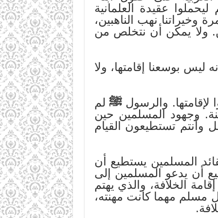
يحملوا عقيدة العلمانية
ة وخيراتنا نهب الناهبين،
ن. ولا يمكن أن نتخلص من
 ليس بوسعنا إقامتها، ولا
ا لإقامتها. والرسول
ﷺ
لم
نة. وجهود المسلمين حين
ل وأنتم تستطيعون القيام
ائد المسلمين يستطيع أن
يع أن يدعو المسلمين إلى
قامة الخلافة، والذي يهتم
كل مسلم مهما كانت مهنته،
افة.