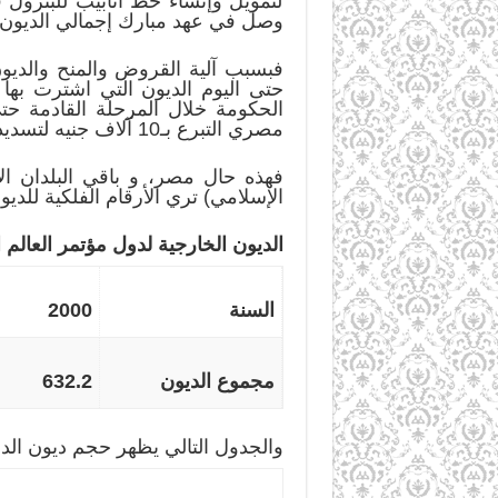
لتمويل وإنشاء خط أنابيب للبترول
وصل في عهد مبارك إجمالي الديون الداخلية والخا
فبسبب آلية القروض والمنح والديون
مصري التبرع بـ10 آلاف جنيه لتسديد ديون الحكومة”.
فهذه حال مصر، و باقي البلدان الإ
الإسلامي) تري الأرقام الفلكية للديو
الديون الخارجية لدول مؤتمر العالم ا
السنة
2000
مجموع الديون
632.2
والجدول التالي يظهر حجم ديون الدو