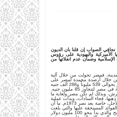
ا نجافي الصواب إن قلنا بان الديون
ها الأميركية واليهودية على رؤوس
الإسلامية وضمان عدم انفلاتها من
مدينة، فمصر تحولت من خلال آلية
ا من خلال أرصدة مجمدة لمصر على
بريطانيا، فعلى الرغم من أن مصر كانت محتلة من قبل بريطانيا، إلا أن بريطانيا كانت مدينة لمصر بحوالى 539 مليوناً و288 ألف جنيه
إسترليني، هذا وكان لدى مصر 5.154 طناً من الاحتياطي الذهبي في حين لم تكن الديون الداخلية في مصر لتتجاوز 85 مليون جنيه.
رش، وبذلك لم تكن مصر ولغاية ما
يو 1967م فقدت مصر معظم احتياطي ذهبها، فجاء السادات، وبدأت عملية
تدفق المعونات الأميركية المشروطة على مصر، وبدأت مصر بأخذ قروض طويلة الأجل وقصيرة الأجل، خاصة بعد نصر 1973م. ما أن
والفوائد المستحقة عليها والتي بلغت
35 مليار دولار خلال فترة حكم السادات. ومنذ عام 1979م ازداد اعتماد مصر على القروض والمنح والذي بدأ بنحو 100 مليون دولار