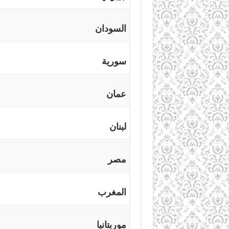
السودان
سورية
عمان
لبنان
مصر
المغرب
موريتانيا