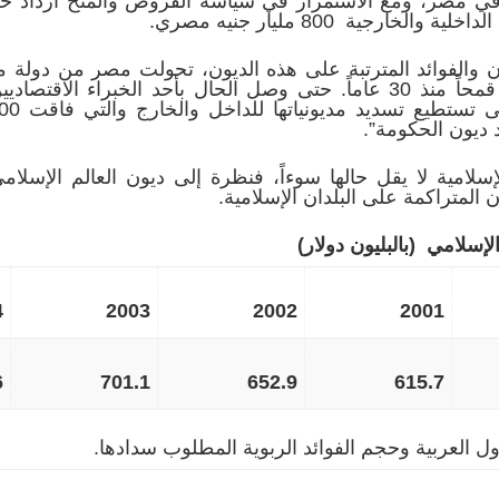
 في مصر، ومع الاستمرار في سياسة القروض والمنح ازداد 
رجية 800 مليار جنيه مصري.
 والفوائد المترتبة على هذه الديون، تحولت مصر من دولة مكتف
حتى اليوم الديون التي اشترت بها قمحاً منذ 30 عاماً. حتى وصل الحال بأح
سلامية لا يقل حالها سوءاً، فنظرة إلى ديون العالم الإسلام
ن المتراكمة على البلدان الإسلامية.
لإسلامي (بالبليون دولار)
4
2003
2002
2001
6
701.1
652.9
615.7
ل العربية وحجم الفوائد الربوية المطلوب سدادها.