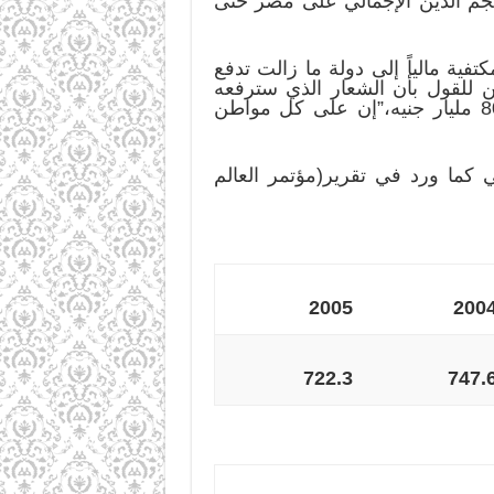
حجم الدين الإجمالي على مصر حتى
ية مالياً إلى دولة ما زالت تدفع
د الخبراء الاقتصاديين للقول بأن الشعار الذي سترفعه
الحكومة خلال المرحلة القادمة حتى تستطيع تسديد مديونياتها للداخل والخارج والتي فاقت 800 مليار جنيه،”إن على كل مواطن
ي كما ورد في تقرير(مؤتمر العالم
2005
200
722.3
747.