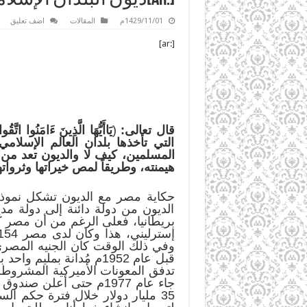
1429/11/01م
المقالات
اضف تعليق
[:ar]
قال تعالى:
(
يَاأَيُّهَا الَّذِينَ ءَامَنُوا اتَّق
التي تأخذها بلدان العالم الإسلام
المسلمين، كيف لا والديون تعد من 
هيمنته، وطريقاً لمص خيراتها وثرواته
حكاية مصر مع الديون تشكل نموذجا
الديون من دولة دائنة إلى دولة م
وفي ذلك الوقت كان الجنيه المصري
جاء عام 1977م حتى أعل