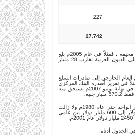
227
27.742
يتبين من الجدول أن المبالغ التي تدفع فوائد ربوية والتي يطلقون عليها اسم خدمة الديون مبالغ مخيفة ، فمثلاً في عام 2005م بلغ
مجموع الفوائد الربوية التي دفعت 18,4 مليار دولار، وفي العام 2006م كانت الفوائد الربوية على الديون العربية تقارب 28 مليار
ين العام الخارجي إلى صادرات السلع
لاً في تقرير أصدره البنك المركزي
المصري للعام 2007م أشار التقرير إلى أن إجمالي حجم الدين المحلي بلغ نحو 637.2 مليار جنيه في نهاية يونيو 2007م يستحق منه
وبحسب إحصائيات أخرى، فإن البلدان النامية سددت عبر أقساط الديون 7,5 دولار مقابل الدولار الواحد حتى عام 1980م ولا زالت
مدينة للدولار الواحد بأربعة دولارات ، وأن الديون على البلدان النامية قد تضاعف من 50 مليار دولار إلى 600 مليار دولار بين عامي
في الجدول أدناه.