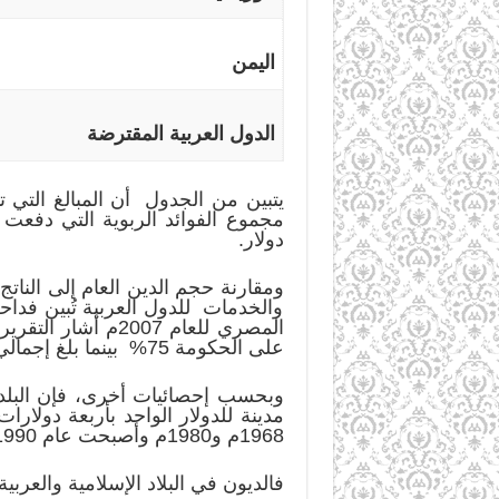
اليمن
الدول العربية المقترضة
دولار.
ومقارنة حجم الدين العام إلى الناتج
والخدمات للدول العربية تُبين فداح
على الحكومة 75% بينما بلغ إجمالي الناتج المحلي خلال الفترة من السنة المالية 2006م – 2007م فقط 570.2 مليار جنيه.
1968م و1980م وأصبحت عام 1990م ما يقارب1450 مليار دولار و2150 مليار عام 1995م وحوالى 2450 مليار دولار عام 2001م.
فالديون في البلاد الإسلامية والعربي