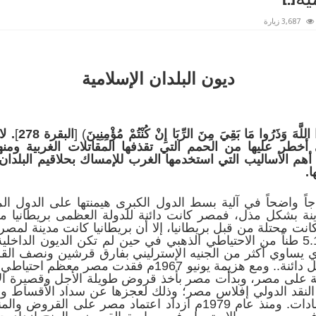
3,687 زيارة
ديون البلدان الإسلامية
ُوا اللَّهَ وَذَرُوا مَا بَقِيَ مِنَ الرِّبَا إِنْ كُنْتُمْ مُؤْمِنِينَ
) [
البقرة 278
]
. ل
ي أخطر عليها من الحمم التي تقذفها المقاتلات الغربية ومن
أهم الأساليب التي استخدمها الغرب للإمساك بحلاقيم البلدان 
ا.
ً واضحاً في آلية بسط الدول الكبرى هيمنتها على الدول ال
دينة بشكل مذل، فمصر كانت دائنة للدولة العظمى بريطاني
 يساوي أكثر من الجنيه الإسترليني بفارق قرشين ونصف الق
قبل عام 1952م مُدانة بمليم واحد بل دائنة.. ومع هزيمة يون
ن صندوق النقد الدولي إفلاس مصر؛ وذلك لعجزها عن سداد الأقساط 