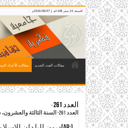
الجمعة، 24 صفر 1448هـ | 2026/08/07م
مقالات العدد الجديد
مقالات الأعداد السا
العدد 261
-
العدد 261- السنة الثالثة والعشرون، شوال 1429هـ، الموافق تشرين الأول 2008م
[:ar]ديون البلدان الإسلامية[:]