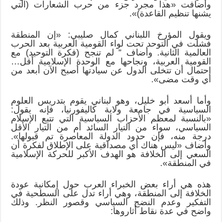
وأضافت «هذا مجرد جزء من حرب الشعارات (التي
يشنها تنظيم القاعدة)».
ويقول المؤرخ اللبناني كمال صليبي: «إن المنطقة
فشلت في التوحد تحت لواء القومية العربية بعد الحرب
العالمية الثانية. وأضاف ” لم تنجح (فكرة التوحيد) مع
القومية العربية، ونجاحها مع الوحدة الإسلامية أقل…
احتمال أن تتخلى الدول عن سيادتها أصبح الآن أبعد من
أي وقت مضى».
وأما أسعد أبو خليل، وهو لبناني يقوم بتدريس العلوم
السياسية في جامعة ولاية كاليفورنيا، فإنه يقول:
«بالنسبة لمعظم الأحزاب السياسية التي تتبع الإسلام
السياسي، سواء من التيار السائد أم من التيار الأقل
درجة منه، فإن حدود الدولة المعاصرة تم قبولها».
وأضاف «ليس هناك أي مصداقية على الإطلاق لفكرة أن
السعي إلى الخلافة هو الهدف الأكبر للحركة الإسلامية
في المنطقة».
هذه هي أراء بعض الخبراء العرب حول إمكانية عودة
الخلافة إلى المنطقة، وهي أراء تدل على السطحية في
التفكير وعدم النضج السياسي وقصور النظر. وذلك
واضح في عدة نقاط أثاروها: