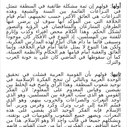
أولها
: قولهم إن ثمة مشكلة طائفية في المنطقة تتمثل
في النـزاعات القائمة بين السنة والشيعة وهذه
النـزاعات هي العائق الأكبر، حسب تخمينهم، أمام قيام
الخلافة التي من المؤكد أنها سوف لن يرضى عنها
الطرفان المتنازعان والمتناقضان في الرؤية والتصور
لشكل الحكم. وهذا الكلام محض افتراء وكذب وإثارة
للفتنة بين المسلمين، إذ التنوع في الأفكار كان موجوداً
وسيبقى قائماً ما دام هناك أتباع لهذه المدارس الفكرية،
ولكن هذا التنوع لا يمثل عائقاً أمام قيام الخلافة، وإنما
العائق والعقبة أمام قيامها هم الحكام والأنظمة العميلة،
كما أن سقوطها في الماضي كان على يد خونة العرب
والترك.
ثانيها
: قولهم بأن القومية العربية فشلت في تحقيق
الوحدة العربية وبالتالي لن تنجح الفكرة الإسلامية في
توحيد شعوب المنطقة. وهذا الرأي واضح فيه الخلط بين
نقيضين وقياس المعدوم على المعلوم؛ لأن الفكر
القومي هو الذي سبّب الفرقة بين المسلمين، وهو الذي
أوجد النعرات والصراعات والحروب بينهم، وهو الذي
قسّم الأمة إلى عرب وترك وكرد وفرس وبربر. أما
الإسلام فإنه الفكر الوحيد الذي يقضي على هذه
النعرات، ويصهر جميع الشعوب والقوميات في بوتقته،
ويشكلهم جميعاً في قالب واحد ألا وهو الإسلام. هذا من
ناحية التناقض بين الفكرتين. أما من حيث القياس، فإنهم