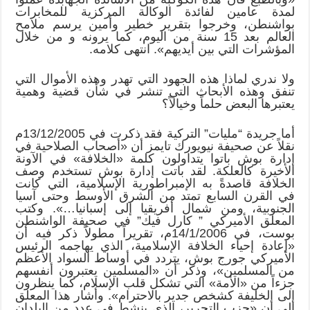
لمدة عامين لفائدة الوكالة المركزية للمخابرات
بواشنطن، وخرجوا بتقرير خطير وأمين يرسم ملامح
العالم بعد 15 سنة من اليوم، كما يرونه و من خلال
المؤشرات التي بين أيديهم». انتهى كلامه.
ولا ندري لماذا هذه الجهود التي تهدر وهذه الأموال التي
تنفق وهذه الأبحاث التي تنشر في شأن قضية وهمية
يعتبرها البعض حلماً وخيالاً؟
أما جريدة “مليات” التركية فقد ذكرت في 13/12/2005م
نقلاً عن صحيفة نيويورك تايمز أن «أصحاب الصلاحية في
إدارة بوش باتوا يتداولون كلمة «الخلافة» في الآونة
الأخيرة كالعلكة. لقد باتت إدارة بوش تستخدم وصف
الخلافة قاصدةً به الإمبراطورية الإسلامية، التي كانت
في القرن السابع تمتد من الشرق الأوسط وحتى آسيا
الجنوبية، ومن شمال أفريقيا إلى إسبانيا…». وكتب
المعلق الأميركي ” كارل فيك” في صحيفة الواشنطن
بوست، في 14/1/2006م، تقريراً مطولاً ذكر فيه أن
«إعادة إحياء الخلافة الإسلامية، الذي يهاجمه الرئيس
الأميركي جورج بوش، يتردد في أوساط السواد الأعظم
من المسلمين»، وذكر أن «المسلمين يعتبرون أنفسهم
جزءاً من «الأمة» التي تشكل قلب الإسلام، كما ينظرون
إلى الخليفة كشخص جدير بالاحترام». وأشار هذا المعلق
إلى أن «حزب التحرير، الذي ينشط في عدد من البلدان