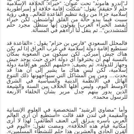
لـ”إندرو هاموند” تحت عنوان: “خبراء: الخلافة الإسلامية
حلم لا حقيقة” يقول: “شكلت إقامة خلافة أو إمبراطورية
إسلامية جزءاً من رؤية تنظيم القاعدة للعالم.. وهي رؤية
سببت فيما يبدو حالة من القلق لواشنطن. لكن خبراء
[يقصد الخبراء العرب] يقولون إنها ستظل مجرد حلم
للمتشددين”.. ثم ينقل لنا آراءهم في المسألة.
فالمحلل السعودي “فارس بن حزام” يقول : «القاعدة قد
تستطيع إقامة دولة إسلامية في غرب العراق إذا لم يكن
هناك جيش أميركي. لكن سيكون من الصعوبة بمكان
بالنسبة لهم أن يخترقوا أي دولة أخرى حيث يوجد جيش
وجهاز للدولة». ثم يضيف: «حلمهم الكبير هو إقامة دولة
إسلامية، لكن ليس هناك ما يشير إلى أن هذا قد
يحدث… ومن بين المشاكل التي سيواجهونها ذلك التنوع
الهائل في الأنظمة الدينية والسياسية في الشرق
الأوسط اليوم، وليس أقلها الخلاف بين السنة والشيعة
الذين يدور بينهم جدل مرير بشأن الخلفاء الأربعة
للرسول محمد».
وأما “مضاوي الرشيد” المتخصصة في العلوم الإنسانية
والمقيمة في لندن فقد قالت «أستطيع أن أرى العالم
العربي بأسره ينـزلق إلى العنف الطائفي؛ لهذا لا أرى
إمكانية قيام هذه الخلافة». ومضت تقول: «اليوم في
القرن الحادي والعشرين هذا حلم للنشطاء المسلمين».