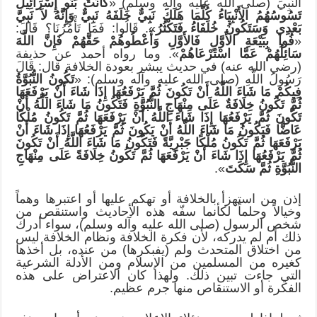
النَّبِيِّ (صلى الله عليه وآله وسلم) «
كَانَتْ بَنُو إِسْرَائِيلَ
تَسُوسُهُمُ الأَنْبِيَاءُ كُلَّمَا هَلَكَ نَبِيٌّ خَلَفَهُ نَبِيٌّ وَإِنَّهُ لاَ نَبِيَّ
بَعْدِي وَسَتَكُونُ خُلَفَاءُ فَتَكْثُرُ
»‏.‏ قَالُوا: فَمَا تَأْمُرُنَا؟ قَالَ:
«
فُوا بِبَيْعَةِ الأَوَّلِ فَالأَوَّلِ وَأَعْطُوهُمْ حَقَّهُمْ فَإِنَّ اللَّهَ
سَائِلُهُمْ عَمَّا اسْتَرْعَاهُمْ
»‏.‏ وما رواه أحمد عن حذيفة
(رضي الله عنه) في حديث يبشر بعودة الخلافة قال: قَالَ
رَسُولُ اللَّهِ (صلى الله عليه وآله وسلم): «
تَكُونُ النُّبُوَّةُ
فِيكُمْ مَا شَاءَ اللَّهُ أَنْ تَكُونَ ثُمَّ يَرْفَعُهَا إِذَا شَاءَ أَنْ يَرْفَعَهَا
ثُمَّ تَكُونُ خِلَافَةٌ عَلَى مِنْهَاجِ النُّبُوَّةِ فَتَكُونُ مَا شَاءَ اللَّهُ أَنْ
تَكُونَ ثُمَّ يَرْفَعُهَا إِذَا شَاءَ اللَّهُ أَنْ يَرْفَعَهَا ثُمَّ تَكُونُ مُلْكًا
عَاضًّا فَيَكُونُ مَا شَاءَ اللَّهُ أَنْ يَكُونَ ثُمَّ يَرْفَعُهَا إِذَا شَاءَ أَنْ
يَرْفَعَهَا ثُمَّ تَكُونُ مُلْكًا جَبْرِيَّةً فَتَكُونُ مَا شَاءَ اللَّهُ أَنْ تَكُونَ
ثُمَّ يَرْفَعُهَا إِذَا شَاءَ أَنْ يَرْفَعَهَا ثُمَّ تَكُونُ خِلَافَةً عَلَى مِنْهَاجِ
النُّبُوَّةِ ثُمَّ سَكَتَ
».
إذن من استهزأ بالخلافة أو تهكم عليها أو اعتبرها وهماً
وخيالاً وحلماً لكأنما سفّه هذه الأحاديث واستنقص من
شخص الرسول (صلى الله عليه وآله وسلم)، سواء أدرك
ذلك أم لم يدركه، لأن فكرة الخلافة ونظام الخلافة ليس
من اختلاق المتحدث ولم (يفبكرها) من عنده، بل أخذها
كغيره من المسلمين من الإسلام ومن الأدلة الشرعية
التي جاءت تبين ذلك. ولهذا كان الاعتراض على هذه
الفكرة أو الاستنقاص منها جرم عظيم.