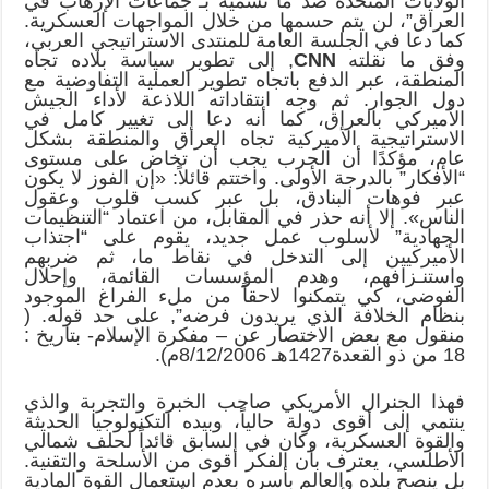
الولايات المتحدة ضد ما تسميه بـ”جماعات الإرهاب في
العراق”، لن يتم حسمها من خلال المواجهات العسكرية.
كما دعا في الجلسة العامة للمنتدى الاستراتيجي العربي،
وفق ما نقلته
CNN
, إلى تطوير سياسة بلاده تجاه
المنطقة، عبر الدفع باتجاه تطوير العملية التفاوضية مع
دول الجوار. ثم وجه انتقاداته اللاذعة لأداء الجيش
الأميركي بالعراق، كما أنه دعا إلى تغيير كامل في
الاستراتيجية الأميركية تجاه العراق والمنطقة بشكل
عام، مؤكدًا أن الحرب يجب أن تخاض على مستوى
“الأفكار” بالدرجة الأولى. واختتم قائلاً: «إن الفوز لا يكون
عبر فوهات البنادق، بل عبر كسب قلوب وعقول
الناس». إلا أنه حذر في المقابل، من اعتماد “التنظيمات
الجهادية” لأسلوب عمل جديد، يقوم على “اجتذاب
الأميركيين إلى التدخل في نقاط ما، ثم ضربهم
واستنـزافهم، وهدم المؤسسات القائمة، وإحلال
الفوضى، كي يتمكنوا لاحقاً من ملء الفراغ الموجود
بنظام الخلافة الذي يريدون فرضه”, على حد قوله. (
منقول مع بعض الاختصار عن – مفكرة الإسلام- بتاريخ :
18 من ذو القعدة1427هـ 8/12/2006م).
فهذا الجنرال الأمريكي صاحب الخبرة والتجربة والذي
ينتمي إلى أقوى دولة حالياً، وبيده التكنولوجيا الحديثة
والقوة العسكرية، وكان في السابق قائداً لحلف شمالي
الأطلسي، يعترف بأن الفكر أقوى من الأسلحة والتقنية.
بل ينصح بلده والعالم بأسره بعدم استعمال القوة المادية