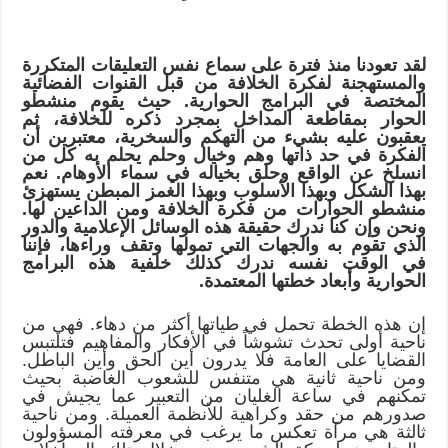
لقد تعودنا منذ فترة على سماع نفس التعليقات المتكررة
والمستهجنة لفكرة الخلافة من قبل القنوات الفضائية
المختصة في البرامج الحوارية. حيث يقوم منشطو
الحوار بمقاطعة المداخل بمجرد ذكره للخلافة، ثم
يعقبون عليه بشيء من التهكم والسخرية، معتبرين أن
الفكرة في حد ذاتها وهم وخيال وحلم يحلم به كل من
انسلخ عن الواقع وحلق بخياله في سماء الأوهام. نعم
بهذا الشكل وبهذا الأسلوب وبهذا الغمز المبطن يستهزئ
منشطو الحوارات من فكرة الخلافة ومن الداعين لها.
ونحن وإن كنا ندرك حقيقة هذه الوسائل الإعلامية والدور
الذي تقوم به والجهات التي تمولها وتقف وراءها، فإننا
في الوقت نفسه ندرك كذلك خلفية هذه البرامج
الحوارية وأبعاد خطتها المعتمدة.
إن هذه الخطة تحمل في طياتها أكثر من دهاء. فهي من
ناحية أولى تحدث تشوشاً في الأفكار والمفاهيم فتلتبس
القضايا على العامة فلا يدرون أين الحق وأين الباطل.
ومن ناحية ثانية هي متنفس للشعوب الغاضبة بحيث
تمكنهم في ساعة الغليان من التعبير عما يجيش في
صدورهم من حقد وكراهية للأنظمة العميلة. ومن ناحية
ثالثة هي مرآة تعكس ما يرغب في معرفته المسؤولون