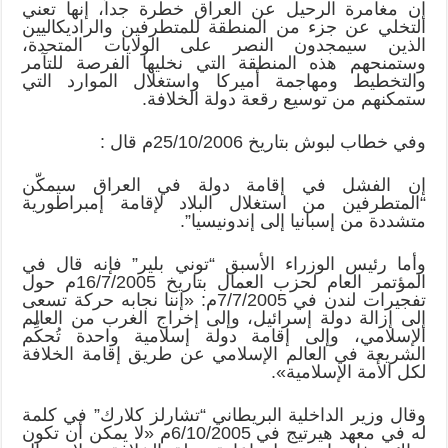
إن مغامرة الرحيل عن العراق خطرة جداً، إنها تعني
التخلي عن جزء من المنطقة للمتطرفين والراديكاليين
الذين سيمجدون النصر على الولايات المتحدة،
وستمنحهم هذه المنطقة التي نخليها الفرصة للتآمر
والتخطيط ومهاجمة أميركا واستغلال الموارد التي
ستمكنهم من توسيع رقعة دولة الخلافة.
وفي خطاب لبوش بتاريخ 25/10/2006م قال :
إن الفشل في إقامة دولة في العراق سيمكّن
“المتطرفين من استغلال البلاد لإقامة إمبراطورية
متشددة من إسبانيا إلى إندونيسيا”.
وأما رئيس الوزراء الأسبق “توني بلير” فإنه قال في
المؤتمر العام لحزب العمال بتاريخ 16/7/2005م حول
تفجيرات لندن في 7/7/2005م: «إننا نجابه حركة تسعى
إلى إزالة دولة إسرائيل، وإلى إخراج الغرب من العالم
الإسلامي، وإلى إقامة دولة إسلامية واحدة تُحكِّم
الشريعة في العالم الإسلامي عن طريق إقامة الخلافة
لكل الأمة الإسلامية».
وقال وزير الداخلية البريطاني “تشارلز كلارك” في كلمة
له في معهد هيرتيج في 6/10/2005م «لا يمكن أن تكون