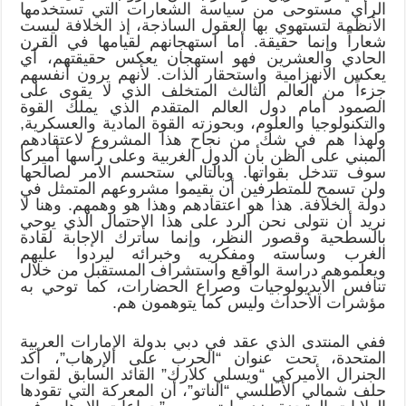
الرأي مستوحى من سياسة الشعارات التي تستخدمها
الأنظمة لتستهوي بها العقول الساذجة، إذ الخلافة ليست
شعاراً وإنما حقيقة. أما استهجانهم لقيامها في القرن
الحادي والعشرين فهو استهجان يعكس حقيقتهم، أي
يعكس الانهزامية واستحقار الذات. لأنهم يرون أنفسهم
جزءاً من العالم الثالث المتخلف الذي لا يقوى على
الصمود أمام دول العالم المتقدم الذي يملك القوة
والتكنولوجيا والعلوم، وبحوزته القوة المادية والعسكرية,
ولهذا هم في شك من نجاح هذا المشروع لاعتقادهم
المبني على الظن بأن الدول الغربية وعلى رأسها أميركا
سوف تتدخل بقواتها. وبالتالي ستحسم الأمر لصالحها
ولن تسمح للمتطرفين أن يقيموا مشروعهم المتمثل في
دولة الخلافة. هذا هو اعتقادهم وهذا هو وهمهم. وهنا لا
نريد أن نتولى نحن الرد على هذا الاحتمال الذي يوحي
بالسطحية وقصور النظر، وإنما سأترك الإجابة لقادة
الغرب وساسته ومفكريه وخبرائه ليردوا عليهم
ويعلموهم دراسة الواقع واستشراف المستقبل من خلال
تنافس الأيديولوجيات وصراع الحضارات، كما توحي به
مؤشرات الأحداث وليس كما يتوهمون هم.
ففي المنتدى الذي عقد في دبي بدولة الإمارات العربية
المتحدة، تحت عنوان “الحرب على الإرهاب”، أكد
الجنرال الأميركي “ويسلي كلارك” القائد السابق لقوات
حلف شمالي الأطلسي “الناتو”، أن المعركة التي تقودها