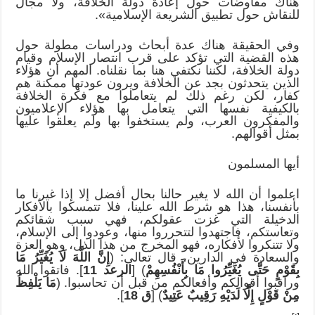
هناك مفاوضات حول إعادة دولة الخلافة، ولا مجال
للنقاش حول تطبيق الشريعة الإسلامية».
وفي الحقيقة هناك عدة أبحاث ودراسات مطولة حول
هذه القضية التي تؤكد على قرب انتصار الإسلام وقيام
دولة الخلافة، لكننا نكتفي هنا بما نقلناه. المهم أن هؤلاء
الذين يتحدثون بجد عن الخلافة ويرون عودتها ممكنة هم
كفار، لكن رغم ذلك لم يتعاملوا مع فكرة الخلافة
بالكيفية نفسها التي يتعامل بها هؤلاء الإعلاميون
والمفكرون العرب، ولم يستخفوا بها ولم يعلقوا عليها
بمثل أقوالهم.
أيها المسلمون
اعلموا أن الله لا يغير حالنا بحال أفضل إلا إذا غيرنا ما
بأنفسنا، هذا هو شرط الله علينا، فلا تتمسكوا بالأفكار
الدخيلة التي غزت عقولكم، فهي سبب شقائكم
وتعاستكم، فاجتهدوا لتتحرروا منها، وعودوا إلى الإسلام،
ولا تتنكروا لأفكاره، فهو المخرج من هذا الذل، وهو العزة
والسعادة في الدارين، قال تعالى: (
إِنَّ اللَّهَ لَا يُغَيِّرُ مَا
بِقَوْمٍ حَتَّى يُغَيِّرُوا مَا بِأَنْفُسِهِمْ
) [
الرعد 11
]. فاتقوا الله
وراقبوا أقوالكم وأفعالكم من قبل أن تحاسبوا. (
مَا يَلْفِظُ
مِنْ قَوْلٍ إِلَّا لَدَيْهِ رَقِيبٌ عَتِيدٌ
) [
ق 18
].