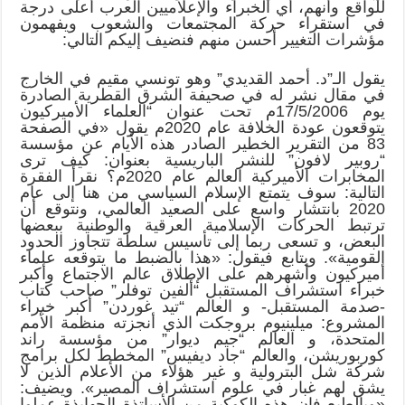
للواقع وأنهم، أي الخبراء والإعلاميين العرب أعلى درجة
في استقراء حركة المجتمعات والشعوب ويفهمون
مؤشرات التغيير أحسن منهم فنضيف إليكم التالي:
يقول الـ”د. أحمد القديدي” وهو تونسي مقيم في الخارج
في مقال نشر له في صحيفة الشرق القطرية الصادرة
يوم 17/5/2006م تحت عنوان “العلماء الأميركيون
يتوقعون عودة الخلافة عام 2020م يقول «في الصفحة
83 من التقرير الخطير الصادر هذه الأيام عن مؤسسة
“روبير لافون” للنشر الباريسية بعنوان: كيف ترى
المخابرات الأميركية العالم عام 2020م؟ نقرأ الفقرة
التالية: سوف يتمتع الإسلام السياسي من هنا إلى عام
2020 بانتشار واسع على الصعيد العالمي، ونتوقع أن
ترتبط الحركات الإسلامية العرقية والوطنية ببعضها
البعض، و تسعى ربما إلى تأسيس سلطة تتجاوز الحدود
القومية». ويتابع فيقول: «هذا بالضبط ما يتوقعه علماء
أميركيون وأشهرهم على الإطلاق عالم الاجتماع وأكبر
خبراء استشراف المستقبل “ألفين توفلر” صاحب كتاب
-صدمة المستقبل- و العالم “تيد غوردن” أكبر خبراء
المشروع: ميلينيوم بروجكت الذي أنجزته منظمة الأمم
المتحدة، و العالم “جيم ديوار” من مؤسسة راند
كوربوريشن، والعالم “جاد ديفيس” المخطط لكل برامج
شركة شل البترولية و غير هؤلاء من الأعلام الذين لا
يشق لهم غبار في علوم استشراف المصير». ويضيف:
«وبالطبع فان هذه الكوكبة من الأساتذة الجهابذة عملوا