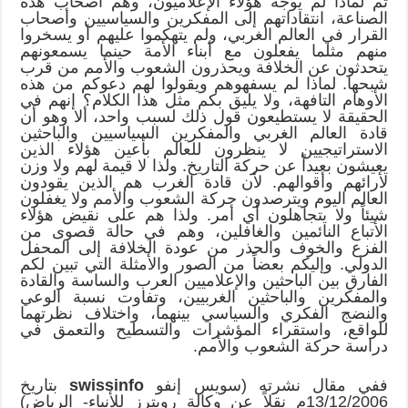
ثم لماذا لم يوجه هؤلاء الإعلاميون، وهم أصحاب هذه
الصناعة، انتقاداتهم إلى المفكرين والسياسيين وأصحاب
القرار في العالم الغربي، ولم يتهكموا عليهم أو يسخروا
منهم مثلما يفعلون مع أبناء الأمة حينما يسمعونهم
يتحدثون عن الخلافة ويحذرون الشعوب والأمم من قرب
شبحها. لماذا لم يسفهوهم ويقولوا لهم دعوكم من هذه
الأوهام التافهة، ولا يليق بكم مثل هذا الكلام؟ إنهم في
الحقيقة لا يستطيعون قول ذلك لسبب واحد، ألا وهو أن
قادة العالم الغربي والمفكرين السياسيين والباحثين
الاستراتيجيين لا ينظرون للعالم بأعين هؤلاء الذين
يعيشون بعيداً عن حركة التاريخ. ولذا لا قيمة لهم ولا وزن
لأرائهم وأقوالهم. لأن قادة الغرب هم الذين يقودون
العالم اليوم ويترصدون حركة الشعوب والأمم ولا يغفلون
شيئاً ولا يتجاهلون أي أمر. ولذا هم على نقيض هؤلاء
الأتباع النائمين والغافلين، وهم في حالة قصوى من
الفزع والخوف والحذر من عودة الخلافة إلى المحفل
الدولي. وإليكم بعضاً من الصور والأمثلة التي تبين لكم
الفارق بين الباحثين والإعلاميين العرب والساسة والقادة
والمفكرين والباحثين الغربيين، وتفاوت نسبة الوعي
والنضج الفكري والسياسي بينهما، واختلاف نظرتهما
للواقع، واستقراء المؤشرات والتسطيح والتعمق في
دراسة حركة الشعوب والأمم.
ففي مقال نشرته (سويس إنفو
swissinfo
بتاريخ
13/12/2006م نقلاً عن وكالة رويترز للأنباء- الرياض)