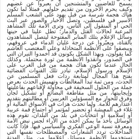
يسمح للغاضبين والمتشنجين أن يعبروا عن غضبهم
وكيف يحرم الآخرون من تقديم حلولهم. فمثلاً لما تكون
هناك هجمة شرسة من قبل يهود على الشعب المسلم
الأسير في فلسطين، وتصل الأخبار والصور عبر البث
الحي أو المنقول إلى الناس، وترى الأمة تلك المشاهد
المرعبة لحالات القتل والدمار؛ تطل علينا في حينها
وسائل الإعلام بتلك المنابر المفتوحة ليتصل المشاهدون
بالقناة، ويعبّروا عن درجة غليان الدماء في عروقهم،
ويبصقوا على الأنظمة المتخاذلة وعلى المغتصب الغاشم
كما يقولون، وبهذا الشكل يكونون قد أخمدوا النيران التي
في الصدور، وأنقذوا الأنظمة من ثورة محتملة. وكذلك
الحال عندما تكون هناك هجمة من قبل الغرب على
الإسلام ورسول الإسلام، تبادر تلك القنوات الفضائية
بفتح هذا المجال لمتابعة ردات فعل المسلمين عن
الحدث، ومن ثمة تبدأ المغالطات وتهميش الحدث بعرض
جملة من الحلول السخيفة في محاولة لإقناعهم بفاعليتها
وإيجابيتها، من مثل مقاطعة البضائع أو تشكيل لجان
وفرق للحوار مع المسؤولين الغربيين أو مطالبتهم بتقديم
اعتذارهم للأمة. ولما تحدث هزات في الأسواق المالية أو
غلاء في المعيشة أو تحضير لمؤتمر أو اجتماع قمة عربية
أو إسلامية أو انتخابات في بلد من البلدان، تقوم هذه
الوسائل بأخذ ما يمكن أخذه من الآراء لجس نبض الأمة
ومعرفة نسبة الوعي الفكري والسياسي فيها. فإذا كانت
المداخلات تردد الشعارات والمصطلحات نفسها التي
تستخدمها الأنظمة ووسائل إعلامها من مثل الهدنة