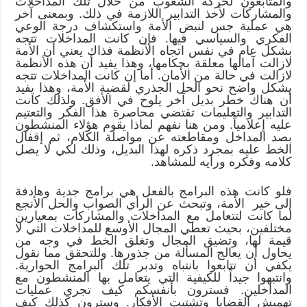
والمتابعون لحركة الشعوب من خلال تلك المداخلات
والمشاركات لأخذ التدابير اللازمة في ذلك. وبمعنى آخر
هي عملية جس لنبض الأمة واستكشاف درجة الوعي
الفكري والسياسي فيها. فإن كانت المداخلات تتجه
بشكل عام في نفس اتجاه الأنظمة فذاك يعني أن الأمة
لازالت آمالها معلقة بحكامها، وهذا يفيد أن هذه الأنظمة
لازالت في حالة من الأمان. أما إن كانت المداخلات تتجه
بشكل واضح نحو الحل الجذري لقضية الأمة، وهذا يفيد
أن هناك خطر بديل آخر يلوح في الأفق. ولذلك كانت
التدابير والتعليمات تقتضي محاصرة هذا الفكر والتعتيم
عليه إعلامياً. ومن هنا نفهم لماذا يقوم هؤلاء المنشطون
بصد المداخل ومقاطعته عن مواصلة الكلام، ثم إقفال
الخط عليه بمجرد ذكره لهذا البديل، وذلك لكي لا يصل
كلامه وفكره ورأيه للمشاهد.
فلو كانت هذه البرامج بالفعل هي برامج جدية وهادفة
إلى خير الأمة، وتبحث عن الرأي الصواب والحل الأنجع
لما كانت لتتعامل مع المداخلات والمشاركات بمعيارين
مختلفين، بحيث تعطي المجال الأوسع للمداخلات التي لا
قيمة لها، وتضيق المجال وتغلق الخط في وجه من
يحاول أن يعالج المسألة من جذورها. وللتحقق مما نقول
يكفي أن تتابعوا بانتباه وتدبر تلك البرامج الحوارية.
وانتبهوا جيداً للكيفية التي يتعامل بها المنشطون مع
المداخلين. فسترون بأنفسكم كيف تجري عمليات
تهميش القضايا وتشتيت الأفكار. وسترون كذلك كيف