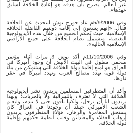
عبر العالم، يصرح بأن هدفه هو إعادة الخلافة لسابق
عهدها».
وفي 5/9/2006م عاد جورج بوش ليتحدث عن الخلافة
فقال: «إنهم يسعون إلى إقامة دولتهم الفاضلة الخلافة
الإسلامية، حيث يُحكم الجميع من خلال هذه الأيديولوجية
البغيضة، ويشتمل نظام الخلافة على جميع الأراضي
الإسلامية الحالية».
وفي 11/10/2006م أكد بوش 3 مرات أثناء مؤتمر
صحفي مطول في البيت الأبيض أن وجود أميركا في
العراق هو لمنع إقامة دولة الخلافة التي ستتمكن من بناء
دولة قوية تهدد مصالح الغرب وتهدد أميركا في عقر
دارها.
وأكد أن المتطرفين المسلمين يريدون نشر أيديولوجية
الخلافة التي لا تعترف بالليبرالية ولا بالحريات؛ ولهذا
يريدون لنا أن نرحل، ولكننا باقون حتى لا نندم، وليعلم
الشعب الأميركي حينئذ أن وجودنا في العراق كان
يستحق المغامرة والرهان. هؤلاء المتطرفون يريدون
إرهاب العقلاء والمعتدلين وقلب أنظمة حكمهم وإقامة
دولة الخلافة.