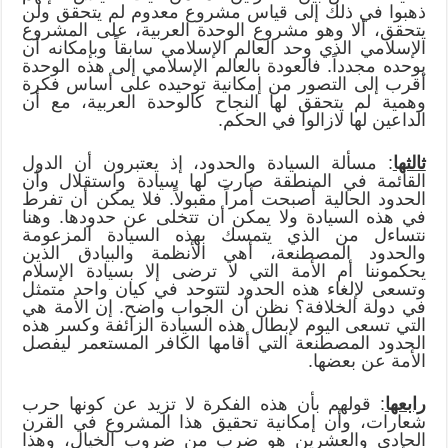
ذهبوا في ذلك إلى قياس مشروع معدوم لم يتحقق ولن
يتحقق، ألا وهو مشروع الوحدة العربية، على المشروع
الإسلامي الذي وحد العالم الإسلامي سابقاً وبإمكانه أن
يوحده مجدداً. فالعودة بالعالم الإسلامي إلى هذه الوحدة
أقرب إلى التصور من إمكانية توحيده على أساس فكرة
وهمية لم يتحقق لها النجاح كالوحدة العربية، مع أن
الداعين لها لازالوا في الحكم.
ثالثها
: مسألة السيادة والحدود، إذ يعتبرون أن الدول
القائمة في المنطقة صارت لها سيادة واستقلال وأن
الحدود الحالية أصبحت أمراً مقبولاً. فلا يمكن أن تفرط
في هذه السيادة ولا يمكن أن تتخلى عن حدودها. وهنا
نتساءل من الذي يتمسك بهذه السيادة المزعومة
والحدود المصطنعة، أهي الأنظمة والبيادق الذين
يحكموننا أم الأمة التي لا ترضى إلا بسيادة الإسلام
وتسعى لإلغاء هذه الحدود لتتوحد في كيان واحد متمثل
في دولة الخلافة؟ نظن أن الجواب واضح. إن الأمة هي
التي تسعى اليوم لإبطال هذه السيادة الزائفة وكسر هذه
الحدود المصطنعة التي أقامها الكافر المستعمر ليفصل
الأمة عن بعضها.
رابعها
: قولهم بأن هذه الفكرة لا تزيد عن كونها حرب
شعارات، وأن إمكانية تحقيق هذا المشروع في القرن
الحادي والعشرين هو ضرب من ضروب الخيال، وهذا