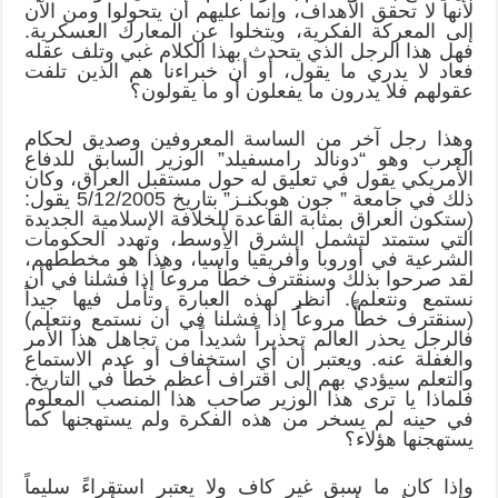
لأنها لا تحقق الأهداف، وإنما عليهم أن يتحولوا ومن الآن
إلى المعركة الفكرية، ويتخلوا عن المعارك العسكرية.
فهل هذا الرجل الذي يتحدث بهذا الكلام غبي وتلف عقله
فعاد لا يدري ما يقول، أو أن خبراءنا هم الذين تلفت
عقولهم فلا يدرون ما يفعلون أو ما يقولون؟
وهذا رجل آخر من الساسة المعروفين وصديق لحكام
العرب وهو “دونالد رامسفيلد” الوزير السابق للدفاع
الأمريكي يقول في تعليق له حول مستقبل العراق، وكان
ذلك في جامعة ” جون هوبكنـز” بتاريخ 5/12/2005 يقول:
(ستكون العراق بمثابة القاعدة للخلافة الإسلامية الجديدة
التي ستمتد لتشمل الشرق الأوسط، وتهدد الحكومات
الشرعية في أوروبا وأفريقيا وآسيا، وهذا هو مخططهم،
لقد صرحوا بذلك وسنقترف خطأ مروعاً إذا فشلنا في أن
نستمع ونتعلم). انظر لهذه العبارة وتأمل فيها جيداً
(سنقترف خطأً مروعاً إذا فشلنا في أن نستمع ونتعلم)
فالرجل يحذر العالم تحذيراً شديداً من تجاهل هذا الأمر
والغفلة عنه. ويعتبر أن أي استخفاف أو عدم الاستماع
والتعلم سيؤدي بهم إلى اقتراف أعظم خطأ في التاريخ.
فلماذا يا ترى هذا الوزير صاحب هذا المنصب المعلوم
في حينه لم يسخر من هذه الفكرة ولم يستهجنها كما
يستهجنها هؤلاء؟
وإذا كان ما سبق غير كاف ولا يعتبر استقراءً سليماً