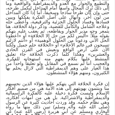
والتطبيع والحوار مع العدو والديمقراطية والواقعية وما
إلى ذلك تُرِِكَ المجال واسعا أمام المداخل ليكمل طرحه،
حتى وإن كان طرحاً ساذجاً وسخيفاً، أما إذا كان المداخل
من لون آخر، وانهال على أصل الفكرة يفككها ويبين
فسادها وفساد الحلول الجزئية والترقيعية، وأعطى حله
وعلاجه الشامل والكامل للقضية، وذكر دولة الخلافة، هنا
يتمعر وجه مدير الحوار ويقاطعه، ثم يعقب عليه بتهكم
بقوله مثلاً: «أليس لكم من حل إلا الخلافة» أو «أعطونا
الحل الآني ودعونا من الحلول الوهمية» أو «أنتم لازلتم
تسبحون في عالم الأحلام» أو «الخلافة حلم جميل ولكننا
الآن على أرض الواقع ونعيش في القرن الحادي
والعشرين» وهكذا كلما ذكرت الخلافة جاء تعليق
المنشط عليها بكلام يفهم منه استهجانه للفكرة.
والعجيب أننا لم نسمع في المقابل ولو تعليقاً واحداً من
هذا العيار على وهم الديمقراطية التي لازال يحلم بها
الكثيرون، ومنهم هؤلاء المنشطون.
إن فكرة الخلافة التي يتهكم عليها هؤلاء الذين نحسبهم
منا وينتمون بهويتهم إلى هذه الأمة هي من صميم أفكار
الإسلام وليست فكرة دخيلة عليه كالفكرة الرأسمالية
والديمقراطية والاشتراكية. بل هي من أمهات أفكاره،
وهي نظام حكمه. وقد وردت أحاديث كثيرة عن الرسول
(صلى الله عليه وآله وسلم) تبين ذلك منها ما رواه
البخاري ومسلم عن أبي هريرة (رضي الله عنه) عَنِ