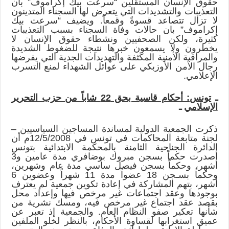
حقوق الإنسان المستقلين “سرعت بيك إكراموف” بأن
التعذيبات والتشديدات التي يتعرض لها السجناء المتدينون
لا تزال تتصاعد قسوةً وقمعاً. ويضيف “سرعت بيك
إكراموف” بان حالات وفاة السجناء بسبب التعذيبات
كثيرة، ولكن الصحفيين ونشطاء حقوق الإنسان لا
يخطرون ولا يسمعون خبرها نتيجة للضغوط الشديدة
والمراقبة الأمنية المكثفة والتهديدات الجدية التي يفرضها
رجال الأمن الأوزبكي على عوائل الشهداء لمنع التسرب
الإعلامي.
ـ
تونس: أحكام قاسية بحق 22 شاباً من حزب التحرير
الإسلامي
ـ
ذكرت الجمعية الدولية لمساندة المساجين السياسيين –
لجنة متابعة المحاكمات في تونس في 12/5/2008م أن
الدائرة الجناحية الثامنة بالمحكمة الابتدائية بتونس
أصدرت حكماً بسجن مبروك بوضافري مدة عامين و3
أشهر، وحكماً بسجن فيصل ساسي مدة عام وشهرين،
وحكماً بسـجن 18 عضواً مدة 11 شهراً وعضوين 6
أشهر، بتهم المشاركة في إعادة تكوين جمعية لم يعترف
بوجودها وعقد اجتماعات غير مرخص فيها وإعداد محل
بقصد عقد اجتماع غير مرخص فيه، ومسك نشرية من
شأنها تعكير صفو النظام العام. والجمعية إذ تعبر عن
عميق استغرابها لقساوة الأحكام، بالنظر لخلو الملفين