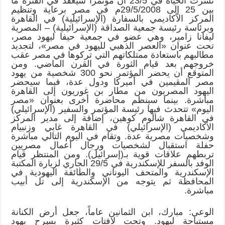
نشرت الحياة في 23/5 أن مؤتمراً سيعقد في الفترة ما
بين 25 إلى 29/5/2008م في مصر برعاية وتنظيم
المركز الأكاديمي بالسفارة (الإسرائيلية) في القاهرة
وبرئاسة رئيسة جمعية الصداقة (الإسرائيلية) – المصرية
ليفانا زامير، وهي عضو في جمعية حيفا ليهود مصر،
تحت عنوان «العصر الذهبي لليهود في مصر»، لتجديد
مطالبهم باستعادة ممتلكاتهم التي تركوها في مصر عقب
خروجهم بعد قيام الثورة في القرن الماضي. ومن
المتوقع أن يحضر المؤتمر نحو 300 شخصية من يهود
مصر المقيمين في أميركا ودول عدة، فيما سيحضر
اليهود المصريون من مطار بن غوريون إلى القاهرة
مباشرة. بينما سينظم محاضرة أخرى بعنوان «مصر
اليوم» تتحدث فيها رئيسة المؤتمر والسفير (الإسرائيلي)
في القاهرة شالوم كوهين، إضافة إلى مدير المركز
الأكاديمي (الإسرائيلي) في القاهرة غابي وزنبيام
وشخصيات مصرية عدة. وتقام في اليوم التالي مباشرة
حفلة استقبال لشخصيات ورجال أعمال مصريين
تربطهم علاقات قوية بـ(إسرائيل). ومن المنتظر قيام
الوفد بالسفر للإسكندرية في 29/5 الجاري لزيارة المكتبة
الإسكندرية والمتحف اليوناني والطائفة اليهودية في
المحافظة ثم يتوجه من الإسكندرية إلى تل أبيب
مباشرة.
الوعي: مبارك، ابن الثمانين عاماً، جعل أرض الكنانة
مستباحة ليهود. وتحت لافتات كثيرة يسرح يهود