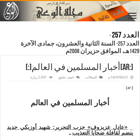
العدد 257
-
العدد 257- السنة الثانية والعشرون، جمادى الآخرة
1429هـ، الموافق حزيران 2008م
[:ar]أخبار المسلمين في العالم[:]
1429/06/23م
المقالات
اضف تعليق
2,691 زيارة
[:ar]
أخبار المسلمين في العالم
_
«عادل عزيزوف» حزب التحرير: شهيد أوزبكي جديد
ينضم لقافلة ضحايا التعذيب
ـ