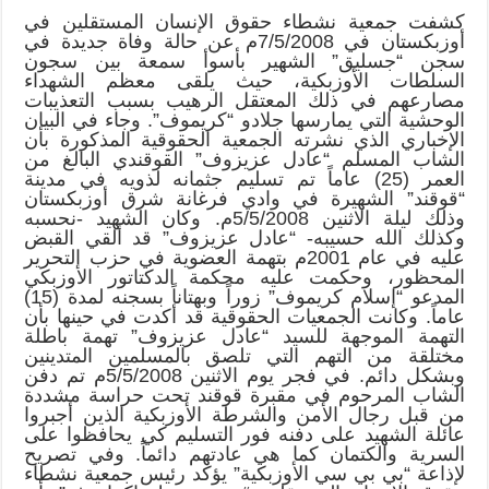
كشفت جمعية نشطاء حقوق الإنسان المستقلين في
أوزبكستان في 7/5/2008م عن حالة وفاة جديدة في
سجن “جسليق” الشهير بأسوأ سمعة بين سجون
السلطات الأوزبكية، حيث يلقى معظم الشهداء
مصارعهم في ذلك المعتقل الرهيب بسبب التعذيبات
الوحشية التي يمارسها جلادو “كريموف”. وجاء في البيان
الإخباري الذي نشرته الجمعية الحقوقية المذكورة بأن
الشاب المسلم “عادل عزيزوف” القوقندي البالغ من
العمر (25) عاماً تم تسليم جثمانه لذويه في مدينة
“قوقند” الشهيرة في وادي فرغانة شرق أوزبكستان
وذلك ليلة الاثنين 5/5/2008م. وكان الشهيد -نحسبه
وكذلك الله حسيبه- “عادل عزيزوف” قد ألقي القبض
عليه في عام 2001م بتهمة العضوية في حزب التحرير
المحظور، وحكمت عليه محكمة الدكتاتور الأوزبكي
المدعو “إسلام كريموف” زوراً وبهتاناً بسجنه لمدة (15)
عاماً. وكانت الجمعيات الحقوقية قد أكدت في حينها بأن
التهمة الموجهة للسيد “عادل عزيزوف” تهمة باطلة
مختلقة من التهم التي تلصق بالمسلمين المتدينين
وبشكل دائم. في فجر يوم الاثنين 5/5/2008م تم دفن
الشاب المرحوم في مقبرة قوقند تحت حراسة مشددة
من قبل رجال الأمن والشرطة الأوزبكية الذين أجبروا
عائلة الشهيد على دفنه فور التسليم كي يحافظوا على
السرية والكتمان كما هي عادتهم دائماً. وفي تصريح
لإذاعة “بي بي سي الأوزبكية” يؤكد رئيس جمعية نشطاء