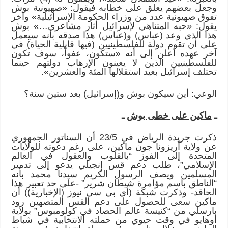
وجعل بعضهم يعلق على خطابه فيقول: «صهيونية بوش
تفوق صهيونية عدد من وزراء الحكومة الإسرائيلية» وآخر
يقول: «حبه المتناهي لإسرائيل أثار مشاعري…» بوش
هذا الذي وعد (عباس) و(عباس) هذا صدقه بأنه سيعمل
على أن تقوم دولة للفلسطينيين (فيها قابلية الحياة) في
آخر عهده أعلن إلى أنه «ستكون، عفواً، سوف تكون
للفلسطينيين الذين لا يعينون الإرهاب دولتهم حينما
تحتلف إسرائيل بعيد استقلالها المئة والعشرين».
الوعي: أين سيكون بوش و(إسرائيل) بعد ستين سنة؟
ـ
ماكين على خطى بوش
ـ
ذكرت جريدة الرياض في 23/5 أن السناتور الجمهوري
عن ولاية أريزونا جون ماكين، على رغم دعوته للولايات
المتحدة إلى الفوز “بالقلوب والعقول في العالم
الإسلامي”، طلب دعم قس إنجيلي يدعو إلى تدمير
المسلمين ويصف الرسول الكريم سيدنا محمد بأنه
“الناطق باسم مؤامرة شيطان شرير” -على حد تعبير هذا
الحاقد- وذكرت شبكة (أي بي سي نيوز (الإخبارية)) أن
ماكين سعى للحصول على دعم القس المتصهين رود
بارسلي من “كنيسة عالم الحصاد في كولومبوس” بولاية
أوهايو في وقت حيوي من حملته الانتخابية في شباط