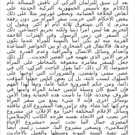
بعد أن سبق للبرلمان التركي أن ناقش المسألة عام
1923م مع تأسيس الجمهورية التركية الحديثة على
أنقاض الخلافة العثمانية. ويعطي غورميز مثلاً على ذلك
ببعض الأحكام التي حرمت سفر المرأة من دون رفقة
محرم، إذ كان يستغرق ثلاثة أيام أو أكثر. ويقول إن
التحريم هنا ليس أمراً دينياً ولكنه تحريم اجتماعي، ذلك
أن السفر في زمن الرسول وفي الفترات اللاحقة
القريبة منه لم يكن آمناً بالنسبة للمرأة عندما تكون
وحدها، فالانتقال في الصحارى أو بين الحواضر المتباعدة
وانعدام وسائل الاتصال والمراقبة وعدم القدرة على
فرض الأمن الذي نفهمه في العصر الحديث… كل ذلك
جعل السفر مغامرة محفوفة بالمخاطر على المرأة
خصوصاً، إلا أن ذلك -كما يقول الباحث التركي- كان في
عصر مضى وانقضى، والضرورات التي أوجبها على
السلوك ليست ثابتة، بل إن بعض الناس جعلوا المؤقت
دائماً، ومن حكم الضرورة حكماً عاماً، وتبعاً لهذا الفهم
فإن المنع كان وسيلة لتأمين حماية المرأة وأمنها في
ظروف محددة، فإذا ما تأمنت هذه الحماية وهذا الأمن
بوسائل أخرى فإنه لا شيء يمنع من سفر المرأة
وحركتها كما تشاء. وقد تزامن هذا المشروع الذي تناقلته
وسائل الإعلام المختلفة أخيراً مع الإعلان عن مشروع
آخر يصب في الاتجاه نفسه طرحه الكاتب (الإسلامي)
المصري جمال البنا تحت اسم «مشروع الإحياء
الإسلامي». ويسعى مشروع البنا، حسب زعمه، أيضاً
إلى تنقية السنة النبوية وضبطها والعمل بالأحاديث