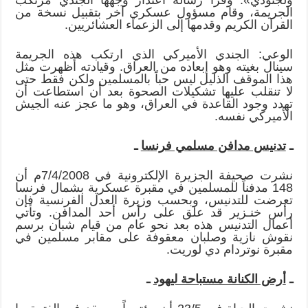
الجريمة، وقام مسؤول عسكري آخر بتقبيل نسخة من
القرآن الكريم وقدمها إلى الزعماء العشائريين.
الوعي: الجندي الأميركي الذي ارتكب هذه الجريمة
سينال بغيته وهو إبعاده من العراق. وقيادته أظهرت مثل
هذا الموقف الذليل ليس حباً بالمسلمين ولكن فقط حتى
لا تنقلب عليها تشكيلات الصحوة بعد أن استطاعت أن
تهدد وجود القاعدة في العراق، وهو ما عجز عنه الجيش
الأميركي نفسه.
ـ
تدنيس مدافن مسلمي فرنسا
ـ
نشرت صحيفة الجزيرة الإلكترونية في 7/4/2008م أن
148 مدفناً للمسلمين في مقبرة عسكرية بشمال فرنسا
تعرضت للتدنيس، وبحسب وزيرة العدل الفرنسية فإن
رأس خنـزير قد علق على رأس أحد المدافن. وتأتي
أعمال التدنيس هذه بعد نحو عام من قيام شبان برسم
نقوش نازية وصلبان معقوفة على مقابر مسلمين في
مقبرة نوتردام دي لوريت.
ـ
أرض الكنانة مستباحة ليهود
ـ