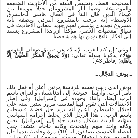
الصحيحة فقط، وتخليص السنة من الأحاديث الضعيفة
والموضوعة. وفيما أثار المشروعان جدلاً موسعاً بين
علماء الدين قال البنا في اتصال هاتفي لـ«الشرق
الأوسط» إنه يرحب بالمشروع التركي ويصفه بأنه
مشروع تجديدي يؤسس لفهم جديد لمعاني الأحاديث في
سياق معطيات العصر، مؤكداً أن هذا المشروع يستند
إلى أفكار بناءة يؤمن بها هو شخصياً.
الوعي: إن كيد الغرب للإسلام عن طريق ضعاف النفوس
هؤلاء يذكرنا بقوله تعالى: (
وَلَا يَحِيقُ الْمَكْرُ السَّيِّئُ إِلَّا
بِأَهْلِهِ
) [فاطر 43].
ـ
بوش: الدجّال
ـ
بوش الذي رشح نفسه للرئاسة مرتين أعلن أه فعل ذلك
بأمر الرب، وأرسل جيوشه إلى أفغانستان والعراق باسم
الرب أيضاً، وأثناء وجوده في (إسرائيل) وفي إطار
الاحتفالات التي تقوم فيها لمناسبة مرور ستين سنة على
احتلال فلسطين، أعلن أنه يريد حل قضية فلسطين
باسم الرب… هذا الرجل الذي يخلط إجرامه السياسي
بنبؤاته الدينية بشكل مقيت جاء إلى (إسرائيل) ليعلن
وكأنه واحد منهم وليتحدث وكأنه حاخام متشدد جعل
أعضاء الكنيست يصفقون له (19) مرة وخاصة بعدما قال
بالعبرية: «عيد استقلال سعيد»، ويقفون له (4) مرات.