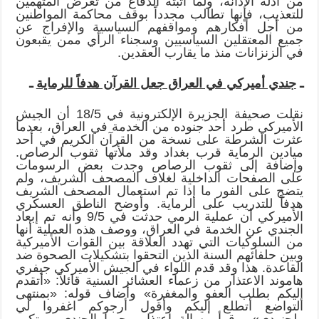
من أدلة الإدانة، ولما أثبته الدفاع من تعرض المتهمين
للتعذيب، فإنها تطالب مجدداً بوقف محاكمة المواطنين
من أجل أفكارهم ومواقفهم السياسية والإفراج عن
جميع المعتقلين السياسيين وسجناء الرأي ممن يقبعون
في الزنزانات منذ ما يقارب العقدين.
ـ
جندي أميركي في العراق جعل القرآن هدفاً للرماية
ـ
نقلت صحيفة الجزيرة الإلكترونية في 18/5 أن الجيش
الأميركي طرد أحد جنوده من الخدمة في العراق، بعدما
عثرت الشرطة على نسخة من القرآن الكريم في أحد
ميادين الرماية قرب بغداد وقد ملأتها ثقوب الرصاص.
وإضافة إلى ثقوب الرصاص وجدت بعض الرسومات
على الصفحات الداخلية لغلاف المصحف الشريف، ولم
يتضح على الفور ما إذا تم استعمال المصحف الشريف
هدفاً للتدريب على الرماية. وأوضح الناطق العسكري
الأميركي أن عملية الرمي حدثت في 9/5 وأنه تم إبعاد
الجندي عن الخدمة في العراق، ووصف هذه العملية أنها
من السلوكيات التي تهدد العلاقة بين القوات الأميركية
وبين حلفائهم السنة الذين التحقوا بتشكيلات الصحوة ضد
القاعدة. هذا وقد قدم اللواء في الجيش الأميركي جيفري
هاموند الاعتذار من زعماء العشائر السنية قائلاً: «أتقدم
إليكم بطلب العفو والمغفرة» وأضاف قوله: «بمنتهى
التواضع أتطلع إليكم وأقول أرجوكم اغفروا لي
ولجنودي». وقرأ رسالة اعتذار وجهها الجندي مرتكب