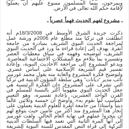
ويمرحون، بينما المسلمون ممنوع عليهم أن يعملوا
لإقامة حكم الله تعالى في الأرض.
ـ
مشروع لفهم الحديث فهماً عصرياً
ـ
ذكرت جريدة الشرق الأوسط في 18/3/2008م أنه
انطلقت في تركيا منذ مطلع عام 2006م ورشة عمل
لمراجعة الحديث النبوي الشريف بمبادرة من جامعة
أنقرة. يهدف إلى إعادة قراءة ما ورد في الحديث النبوي
الشريف، لتوضيحه وفهمه في سياق معطيات العصر
وتفسيره بما يتلاءم مع المشكلات الاجتماعية المعاصرة.
ويدعو المشروع إلى مراجعة الأحاديث النبوية، وإعادة
تفسير قيم الشريعة الإسلامية على أساس عصري.
ولتوضيح فكرة المشروع والغاية منه يقول محمد غورميز
نائب مدير “ديانات” وهي سلطة الشؤون الدينية في تركيا
التي تشرف على المشروع: «إن الفكرة الرئيسية هي
جعل الحديث النبوي مفهوماً أكثر بالنسبة للمسلم في
القرن الواحد العشرين، بإعادة تفسيره، وهو التعبير
المناسب لما نقوم به». وأوضح أن خمسة وثلاثين عالماً
دينياً وأستاذاً من جامعة أنقرة للعلوم الدينية يعملون على
إنجاز هذا المشروع منذ أكثر من عامين حيث يتوقع لهم
أن ينجزوا عملهم في نهاية العام الحالي. ولفت غورميز
إلى أنها المرة الثانية التي تعمد فيها السلطات الدينية
التركية إلى قراة النص المقدس للسنة النبوية الشريفة