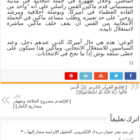
الماضي. وخلال ظهوره في حملة انتخابية في مدينة
سينسيناتي قدم ماكين القس راسلي على أنه “واحد من
القادة العظماء في أميركا، وبوصلة أخلاقية ومرشد
روحي” على حد تعبيره. وطلب مساعد ماكين في الحملة
الانتخابية من القس أن يقف خلف ماكين مباشرة
لاستغلال تأييده.
الوعي: هذه هي حال أميركا، الدين عندهم دجل، وعند
السياسيين للاستغلال الانتخابي. وماكين هذا سيكون على
خطى سلفه بوش إذا ما نجح في الانتخابات.
[:]
السابق
[:ar]مع القرآن الكريم: (إِنَّ الَّذِينَ
قَالُوا رَبُّنَا اللَّهُ ثُمَّ اسْتَقَامُوا)[:]
التالي
[:ar]تقدم مشروع الخلافة وتقهقر
مشاريع الكفار[:]
اترك تعليقاً
لن يتم نشر عنوان بريدك الإلكتروني.
الحقول الإلزامية مشار إليها بـ
*
التعليق
*