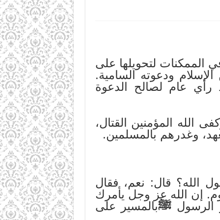
ي الممكنات لتحويلها على
الإسلام ودعوته السامية.
د رأي عام لصالح الدعوة
ى الله المؤمنين القتال،
عهد، وغدرهم بالمسلمين.
ل الله؟ قال: نعم، فقال
م. إن الله عز وجل يأمرك
ر الرسول
ﷺ
بالمسير على