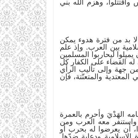
اقتتلوا، وهزم الله بني
لا بد من فترة هدوء يمكن
امية بين العرب. وإذ علم
ميلوا ليحاربوا المسلمين
ى له القضاء على الكفار كل
ن جهة وإلى تأليب الرأي
 المعتدية والمتعنّتة، فإن
ه الهَدْيَ وأحرم بالعمرة
 واستنفر معه العرب ومن
 أن يعرضوا له بحرب أو
لإسلامية ودعاية ضدّها.