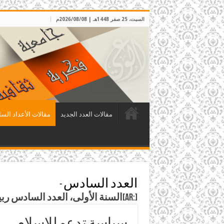
السبت، 25 صفر 1448هـ | 2026/08/08م
مقالات العدد الجديد
مقالات الأعداد السا
العدد السادس
-
[:ar]السنة الأولى، العدد السادس ربيع الأول 1408هـ، الموافق تشرين ثاني 1987م[:]
سياسة تدعو للإسلام