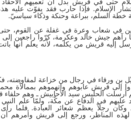
ام حتى في قريش بدل أن تعميهم الأحقاد و
ار الإسلام. فإذا حارب فقد يفوّت عليه هذه ا
ة خطة السلم، ببراعة وحنكة وذكاء سياسيّ.
ين في شعاب وعرة في غفلة عن القوم، حتى
ا رآهم جيش خالد وعكرمة، كرّوا راجعين إلى مك
سل إليه قريش من يكلمه، لأنه يعلم أنها با
ل بن ورقاء في رجال من خزاعة لمفاوضته، فكلّم
ادوا إلى قريش عابوهم واتهموهم بممالأة محم
ثم أرسلت الحليس سيد الأحابيش ـ وهم حلفاء 
عليهم في الدفاع عن مكّة، ولمّا علم النبي
 وكان رجلاً يعظم شعائر العبادة. فلما رأ
 لهذه المناظر، ورجع إلى قريش وأمرهم أن