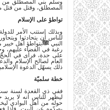
وسلم بني المصطلق من خزا
المصطلق، وقتل من قتل م
تواطؤ على الإسلام
وبذلك استتب الأمر للدولة
للناس أن يتحادثوا ويتحاو
النبي
ﷺ
بتواطؤ أهل خيبر 
رغبة في القضاء عليهم، و
على حدة، فرأى في الحجّ 
العام لصالح الإسلام والدعو
ذلك يسهّل الدعوة الإسلامي
خطة سلميّة
ففي ذي القعدة لسنة ست
ليظهر للناس أنه لا يريد حر
حوله من أهل البوادي لي
يصدّوه عن البيت. فإذا ف