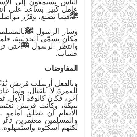
الناس يستمعون إلى الإسل
عامل كبير يساعد على انتش
ﷺ
فيما يصنع، وقرّر مواصل
وسار الرسول
ﷺ
بالمسلم
مكان يسمّى الحديبية. فلم
وانتظر الرسول
ﷺ
حتى تر
حساب.
المفاوضات
وبالفعل أرسلت قريش بُدَيْ
للعمرة لا للقتال. ولما ع
آخر، فكان كالوفد الأول. 
بمكة، وكانت قريش تعتمد 
الأنعام أن تطلق أمامه ـ
والمسلمين معتمرين تأثّر
لكنهم أسكتوه واستمهلوه.