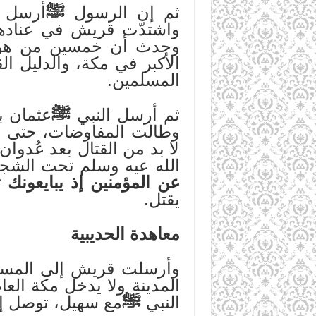
ثم إن الرسول
ﷺ
أرسل ر
واشتدّت قريش في عنادها،
وحدث أن خمسين من هؤلا
الأكبر في مكة، والدليل ال
المسلمين.
ثم أرسل النبي
ﷺ
عثمان ب
وطالت المفاوضات، حتى وص
لا بد من القتال بعد عُد
الله عيه وسلم تحت الشجرة
عن المؤمنين إذ يبايعونك
يقتل.
معاهدة الحديبية
وأرسلت قريش إلى المسلمي
المدينة ولا يدخل مكة الع
النبي
ﷺ
مع سهيل، توصل إل