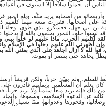
للناس أن يحملوا سلاحاً إلا السيوف في أغمادها
أربعمائة من أصحابه يريد مكّة. ويلغ الخبر قر
 على أصحابها، فقررت منعه مهما كلّفهم ذل
رمة بن أبي جهل، فعسكروا بذي طوى. وجاء ال
لبسوا جلود النمور يحلفون بالله لا يدخلها عل
د أكلتهم الحرب. ماذا عليهم لو خلّوا بيني 
وإن أظهرني الله عليهم دخلوا في الإسلام وافر
 فوا لله لا أزال أجاهد على الذي بعثني الله به
يظلّ يجاهد حتى ينتصر أو يموت.
 للسلم، ولم يهيّئ حرباً، ولكن قريشاً أرسلت إ
ان يعلم أن المسلمين بإيمانهم قادرون على ا
 من ذلك فإنه يريد منعاً سلمياً ولا يريد حرباً
 كافة عن الدعوة الإسلامية، وسموها، وإيجاد
الها، وفجورها وعدوانها، ممّا يسهل الدعوة.