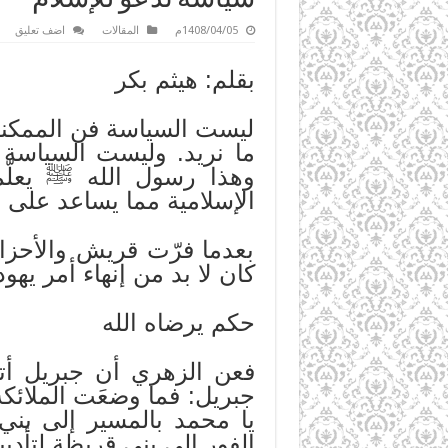
1408/04/05م
المقالات
اضف تعليق
بقلم: هيثم بكر
ليست السياسة فن الممكنات
ما نريد. وليست السياسة ك
وهذا رسول الله ﷺ يعلّمن
الإسلامية مما يساعد على 
بعدما فرّت قريش والأحزاب
كان لا بد من إنهاء أمر يه
حكم يرضاه الله
فعن الزهري أن جبريل أت
جبريل: فما وضعَت الملائك
يا محمد بالمسير إلى بني
الفور إلى بني قريظة لتأديب