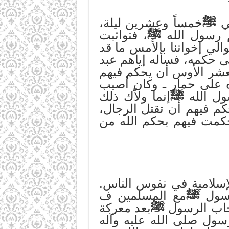
بي
ﷺ
خمساً وعشرين ليلة،
م رسول الله
ﷺ
، فتواثبت
الي إخواننا بالأمس ما قد
لى حكمه، فسأله إياهم عبد
 معشر الأوس أن يحكم فيهم
ه على حمار ـ وكان أصيب
ول الله
ﷺ
إنما ولاّك ذلك
كم فيهم أن تقتل الرجال،
كمت فيهم بحكم الله من
لإسلامية في نفوس الناس.
لرسول
ﷺ
مع المسلمين ف
صحاب الرسول
ﷺ
بعد معركة
سول صلى الله عليه وآله