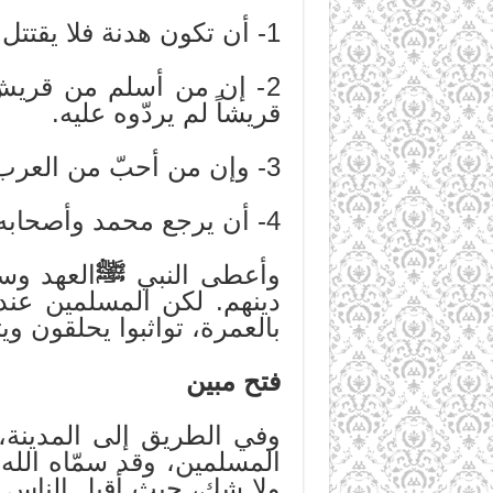
1- أن تكون هدنة فلا يقتتل القوم.
2- إن من أسلم من قريش و
قريشاً لم يردّوه عليه.
3- وإن من أحبّ من العرب محالفة محمّد فلا جناح عليه، ومن أحبّ محالفة قريش فله ذلك.
4- أن يرجع محمد وأصحابه عامهم هذا، ويحجّوا إلى مكة العالم التالي.
وأعطى النبي
ﷺ
العهد وس
دينهم. لكن المسلمين عندم
بالعمرة، تواثبوا يحلقون وي
فتح مبين
وفي الطريق إلى المدينة، 
المسلمين، وقد سمّاه الله تع
ولا شك، حيث أقبل الناس ب