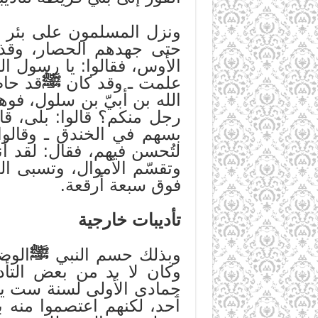
ونزل المسلمون على بئر من
حتى جهدهم الحصار، وقذف
الأوس، فقالوا: يا رسول ال
علمت ـ وقد كان
ﷺ
قد حاص
الله بن أبيّ بن سلول، فوه
رجل منكم؟ قالوا: بلى، ق
بسهم في الخندق ـ وقالوا
لتُحسن فيهم، فقال: لقد أ
وتقسّم الأموال، وتسبى ا
فوق سبعة أرقعة.
تأديبات خارجية
وبذلك حسم النبي
ﷺ
الوض
وكان لا بد من بعض التأد
جمادى الأولى لسنة ست ير
أحد، لكنهم اعتصموا منه 