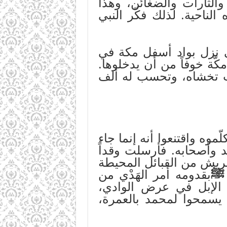
الثارات والضغائن، وهذا
لناحية. لذلك فكّر النبي
 نزل بواد أسفل مكة في
ّة خوفاً من أن يدخلوها.
تت تخشاه، وتحسب له ألف
وه واقتنعوا أنه إنما جاء
د وأصحابه. فأرسلت وقداً
قريش من القبائل المحيطة
ﷺ
بقدومه أمر الهَدْي من
ى الإبل في عرض الوادي،
 يسمحوا لمحمد بالعمرة،