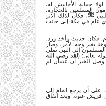
لولا حماية الأحابيش له.
مون المسلمين بالحجارة.
لنبي
ﷺ
، فكان لذلك الأثر
أي عام في مكة إلى جانب
م. فكان حديث وأخذ ورد،
ا تغير وجه الأمر، وصار
المسلمون إلى النبي صلى
له تعالى: (
لقد رضي الله
 وصل الخبر أن عثمان لم
 على أن يرجع العامَ إلى
ى قريش عنوة. وبعد اتفاق