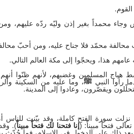
جاء محمداً بغير إذن وليّه ردّه عليهم، ومن
ط هياج المسلمين وغضبهم، لأنهم ظنّوا أنهم 
ا رأوا النبي
ﷺ
، وما عليه من السكينة والرض
تحلّلون ويقصّرون، وعادوا إلى المدينة.
نزلت سورة الفتح كاملة، وقد بيّنت للناس أ
الى فتحاً مبيناً: (
إنا فتحنا لك فتحاً مبيناً
). وقد
عد ذلك على الدخول في الإسلام، فما حُدّث به 