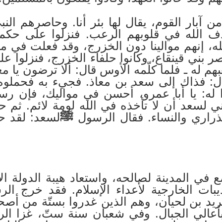
 آبار القوم، يقال لها بئر أنا. وحاصرهم الن
 الله في قلوبهم الرعب. فنزلوا على حك
له، إنهم موالينا دون الخزرج، وقد فعلت في مو
ر بني قينقاع، وكانوا حلفاء الخزرج، فنزلوا ع
بهم له ـ فلما كلّمه الأوس قال: ألا ترضون يا
ال: فذاك إلى سعد بن معاذ. فجيء به فحملو
 له: يا أبا عمرو، أحسن في مواليك، فإن رس
ني لسعد أن لا تأخذه في الله لومة لائم. ثم ح
لذراري والنساء. فقال الرسول
ﷺ
لسعد: لقد ح
ع في المدينة لصالحه، واستعاد هيبة الدولة ا
يبات الخارجية لأعداء الإسلام. فقد خرج ا
يد بن لحيان، وهم الذين غدروا بستّة من أ
بأعالي الجبال. وفي شعبان سنة ستّ، غزا الر