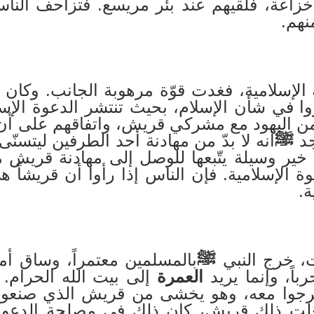
عة، فلقيهم عند بئر مريسع. فتزاحف الناس و
نهم.
 الإسلامية، فغدت قوّة مرهوبة الجانب. وكان 
روا في شأن الإسلام، بحيث تنتشر الدعوة الإسل
من اليهود مع مشركي قريش، واتفاقهم على أن ي
جد
ﷺ
أنه لا بدّ من مهادنة أحد الطرفين ليتسنّ
خير وسيلة يتّبعها للوصل إلى مهادنة قريش م
ة الإسلامية. فإن الناس إذا رأوا أن قريشاً هي
ة.
، خرج النبي
ﷺ
بالمسلمين معتمراً، وساق أمام
باً، وإنما يريد
العمرة
إلى بيت الله الحرام.
خرجوا معه، وهو يخشى من قريش الذي صنعوا،
علت ذلك قريش، كان ذلك في مصلحة الدعوة ا