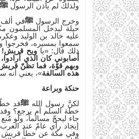
ولذلك لم يأذن الرسول
ﷺ
وخرج الرسول
ﷺ
في ألف و
حيلة ليدخل المسلمون مكة
عليه خالد بن الوليد وعك
سمعوا بمسيره، فخرجوا وقد 
ذلك قال: «يا
ويح قريش! لق
أصابوني كان الذي أرادوا، 
وبهم قوّة، فما تظنّ قريش،
هذه السالفة
»، يعني أنه س
حنكة وبراعة
لكنَّ رسول الله
ﷺ
قد خطّط
خطة السلم أم يرجع؟ وقد ك
جاء ليحجّ مسالماً، ولو مُنع
إيجاد رأي عامّ عند العرب
وفي مكة عن خطأ قريش وضل