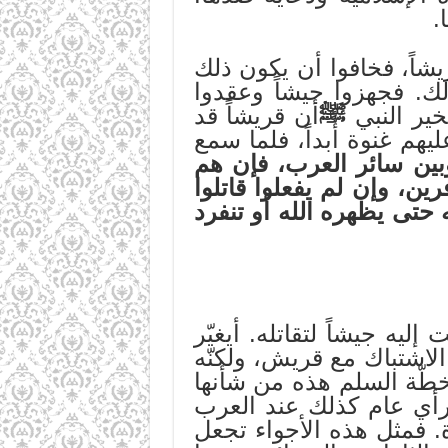
.
يشاً، فخافوا أن يكون ذلك
ك. فجهزوا جيشاً وعقدوا
خير النبي
ﷺ
أن قريشاً قد
يهم غنوة أبداً، فلما سمع
وبين سائر العرب، فإن هم
ين، وإن لم يفعلوا قاتلوا
 حتى يظهره الله أو تنفرد
ليه جيشاً لتقاتله. أيغيّر
لاشتباك مع قريش، ولكنّه
. فخطّة السلم هذه من شأنها
 رأي عام كذلك عند العرب
 فمثل هذه الأجواء تجعل