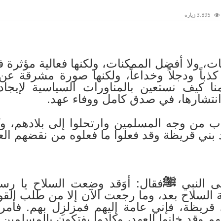
3,895 زيارة
، ولا أفضل الممكنات، ولكنها فعالية مؤثرة ف
ذباً ودجلاً وخداعاً، ولكنها صورة مشرقة عن 
ا كيف نستعين بالمناورات السياسية لإيجا
انتشارها، في صدق كامل ووفاء عهد.
 من وجه المسلمين وارتحلوا إلى بلادهم، وكف
ود بني قريظة وقد فعلوا ما فعلوه من نقضهم ال
ى النبي
ﷺ
فقال: أوَقد وضعت السلاح يا رسو
ة السلاح بعد، وما رجعت الآن إلا من طلب القو
 قريظة، فإني عامة إليهم فمزلزِل بهم. فأم
هم وقد خانوا العهد، وكادوا يفتكون بالمسلمين.