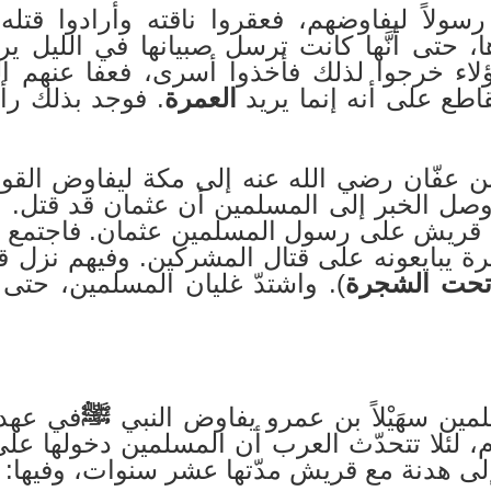
سولاً ليفاوضهم، فعقروا ناقته وأرادوا قتله 
 حتى أنَّها كانت ترسل صبيانها في الليل ير
ء خرجوا لذلك فأخذوا أسرى، فعفا عنهم ا
قاطع على أنه إنما يريد
العمرة
. فوجد بذلك ر
ن عفّان رضي الله عنه إلى مكة ليفاوض القو
ل الخبر إلى المسلمين أن عثمان قد قتل. وهن
وان قريش على رسول المسلمين عثمان. فاجتمع 
 يبايعونه على قتال المشركين. وفيهم نزل قو
 تحت الشجرة
). واشتدّ غليان المسلمين، حتى
ن سهَيْلاً بن عمرو يفاوض النبي
ﷺ
في عهد،
ام، لئلا تتحدّث العرب أن المسلمين دخولها عل
ى هدنة مع قريش مدّتها عشر سنوات، وفيها: