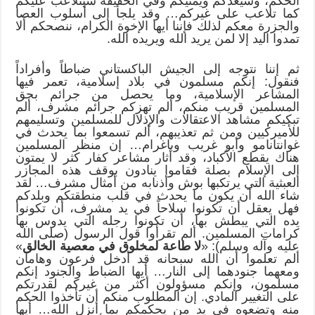
الحكم، وسيعدكم ويمنيكم وفي الحقيقة سيتلاعب عليكم
كما تلاعب على غيركم… وقد يلجأ إلى أسلوب العصا
والجزرة معكم لذلك فإننا أيها الإخوة الكرام، ننصحكم ألا
تمدوا اليد إلا لمن يريد الله ويريده الله.
ثم إننا نتوجه إلى الجيش الباكستاني ضباطاً وأفراداً
فنقول: إنكم مسلمون في بلاد إسلامية، تعمر فيها
المشاعر الإسلامية، وما يحصل من جرائم بحق
المسلمين قريب منكم، ألم تهزكم جرائم مشرف، ألم
تبكيكم مشاهد الاعتقالات والإذلال للمسلمين وتسليمهم
للأميركيين ومن ثم تعذيبهم، ألم تسمعوا بما يحدث في
غوانتانامو وأبو غريب وباغرام… إن منظر المسلمين
هناك يقطع الأكباد، وقد أثار مشاعر كفار كثر لا يمتون
إلى الإسلام بصلة فقاموا ينادون بوقف هذه المجازر
العبثية التي يرتكبها بوش وأذنابه من أمثال مشرف… لقد
شاء الله أن يكون ما يحدث في قلب منطقتكم وبلدكم
فهل يعقل أن تكونوا سلاحاً في يد مشرف، أن تكونوا
يده التي يبطش بها، أن تكونوا رجله التي يدوس بها
كرامات المسلمين. ألم تقرأوا قول الرسول (صلى الله
عليه وآله وسلم): «
لا طاعة لمخلوق في معصية الخالق
»
ألم تعلموا أن الله سبحانه قد أدخل فرعون وهامان
ومعهما جنودهما إلى النار… أيها الضباط والجنود إنكم
مسلمون، وإنكم مسؤولون أكثر من غيركم لقدرتكم
على التغيير المادي. إن المطلوب منكم أن تأخذوا الحكم
منه وتضعوه في يد من يحكمكم بما أنزل الله… أيها