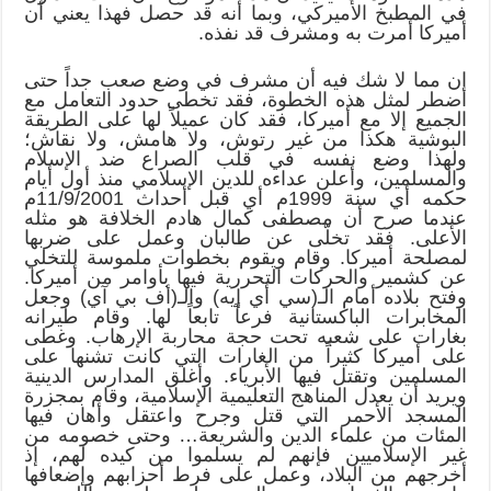
في المطبخ الأميركي، وبما أنه قد حصل فهذا يعني أن
أميركا أمرت به ومشرف قد نفذه.
إن مما لا شك فيه أن مشرف في وضع صعب جداً حتى
اضطر لمثل هذه الخطوة، فقد تخطى حدود التعامل مع
الجميع إلا مع أميركا، فقد كان عميلاً لها على الطريقة
البوشية هكذا من غير رتوش، ولا هامش، ولا نقاش؛
ولهذا وضع نفسه في قلب الصراع ضد الإسلام
والمسلمين، وأعلن عداءه للدين الإسلامي منذ أول أيام
حكمه أي سنة 1999م أي قبل أحداث 11/9/2001م
عندما صرح أن مصطفى كمال هادم الخلافة هو مثله
الأعلى. فقد تخلّى عن طالبان وعمل على ضربها
لمصلحة أميركا. وقام ويقوم بخطوات ملموسة للتخلي
عن كشمير والحركات التحررية فيها بأوامر من أميركا.
وفتح بلاده أمام الـ(سي أي إيه) والـ(أف بي آي) وجعل
المخابرات الباكستانية فرعاً تابعاً لها. وقام طيرانه
بغارات على شعبه تحت حجة محاربة الإرهاب. وغطى
على أميركا كثيراً من الغارات التي كانت تشنها على
المسلمين وتقتل فيها الأبرياء. وأغلق المدارس الدينية
ويريد أن يعدل المناهج التعليمية الإسلامية، وقام بمجزرة
المسجد الأحمر التي قتل وجرح واعتقل وأهان فيها
المئات من علماء الدين والشريعة… وحتى خصومه من
غير الإسلاميين فإنهم لم يسلموا من كيده لهم، إذ
أخرجهم من البلاد، وعمل على فرط أحزابهم وإضعافها