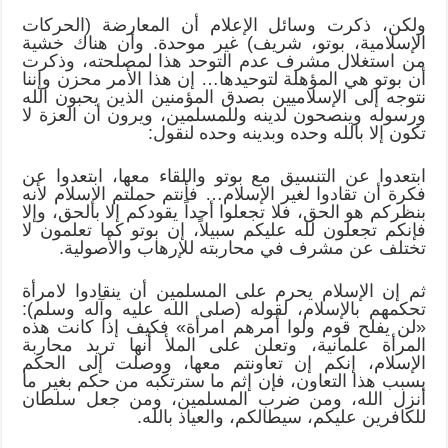
ولكن، ذكرت وسائل الإعلام أن المعارضة (الحركات
الإسلامية، بوتو، شريف) غير موحدة. وأن هناك خشية
من استغلال مشرف عدم التوحد هذا لمصلحته، وذكرت
أن بوتو هي المؤهلة لتوحيدها… إن هذا الأمر محزن وإننا
نتوجه إلى الإسلاميين بصدق المؤمنين الذين يحبون الله
ورسوله وينصحون لدينه وللمسلمين، ويرون أن العزة لا
تكون إلا بالله وحده وبدينه وحده لنقول:
ابتعدوا عن التنسيق مع بوتو واللقاء معها، ابتعدوا عن
فكرة أن تقادوا لغير الإسلام… فأنتم حملتم الإسلام لأنه
بنظركم هو الحق، فلا تجعلوا أحداً يقودكم إلا بالحق، وإلا
فإنكم تجعلون لله عليكم سبيلاً، إن بوتو كما تعلمون لا
تختلف عن مشرف في محاربته للإرهاب والأصولية.
ثم إن الإسلام يحرم على المسلمين أن ينقادوا لامرأة
تحكمهم بالإسلام، لقوله (صلى الله عليه وآله وسلم):
«لن يفلح قوم ولوا أمرهم امرأة» فكيف إذا كانت هذه
المرأة علمانية، وتعلن على الملأ أنها تريد محاربة
الإسلام، إنكم إن تعاونتم معها، ووصلت إلى الحكم
بسبب هذا التعاون، فإن إثم ما سترتكبه من حكم بغير ما
أنزل الله، ومن ضرب المسلمين، ومن جعل سلطان
للكافرين عليكم، سيطالكم، والعياذ بالله.