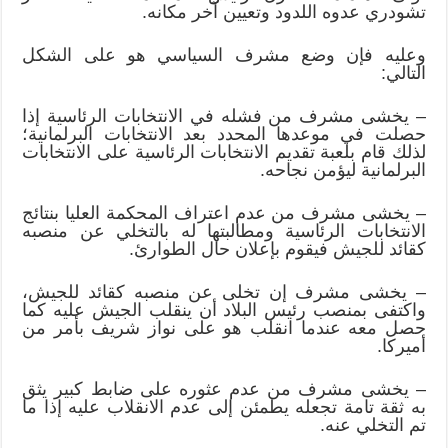
تشودري عدوه اللدود وتعيين آخر مكانه.
وعليه فإن وضع مشرف السياسي هو على الشكل
التالي:
– يخشى مشرف من فشله في الانتخابات الرئاسية إذا
حصلت في موعدها المحدد بعد الانتخابات البرلمانية؛
لذلك قام بلعبة تقديم الانتخابات الرئاسية على الانتخابات
البرلمانية ليؤمن نجاحه.
– يخشى مشرف من عدم اعتراف المحكمة العليا بنتائج
الانتخابات الرئاسية ومطالبتها له بالتخلي عن منصبه
كقائد للجيش فيقوم بإعلان حال الطوارئ.
– يخشى مشرف إن تخلى عن منصبه كقائد للجيش،
واكتفى بمنصب رئيس البلاد أن ينقلب الجيش عليه كما
حصل معه عندما انقلب هو على نواز شريف بأمر من
أميركا.
– يخشى مشرف من عدم عثوره على ضابط كبير يثق
به ثقة تامة تجعله يطمئن إلى عدم الانقلاب عليه إذا ما
تم التخلي عنه.