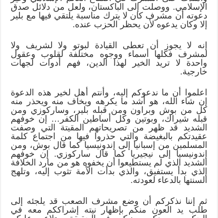
الإسلامي. ووصلت إلى الباكستان، ولعل من دلائل صدق
دعوته أن مشرف كان لا يترك مناسبة يلتقي فيها مع بلير
إلا وكان يدعوه لأن يحظر الحزب عنده.
إنه لا يجوز أن تعطى القيادة لبوتو ولا لشريف ولا
لمشرف فكلها أسماء ووجوه مختلفة لقلوب وعقول
واحدة لا تريد الخير لهذا الدين، فهم أدوات لجهات
خارجية.
اعلموا أن ما ندعوكم إليه، وأنتم أهل لخير هذه الدعوة
إن شاء الله، هو أشد ما يكرهه ويخاف منه ويحذر منه
كل من بوش وبراون ومن قبله بلير، وساركوزي ومن
قبله شيراك، وبوتين وكل أساطين الكفر… إن خوفهم
الشديد قد ظهر من تصريحاتهم المقيتة التي وصفت
عقيدتكم بالبغيضة والتي حذروا فيها من اجتماع كلمة
المسلمين من إسبانيا إلى إندونيسيا كما قال بوش، ومن
إندونيسيا إلى نيجيريا كما قال ساركوزي. إن خوفهم
الشديد الذي لم يستطيعوا أن يخفوه هو من مارد الخلافة
الذي بدأ يستفيق، والذي بدأت الأمة تثوب إليه، وتلهج
ألسنتها بالدعاء لعودته.
ثم إننا نذكركم أن وضع مشرف الصعب قد يلجئه إلى
طلب يد العون منكم بإظهار نيته إشراككم معه في