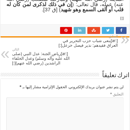
عنه) عمله، قال تعالى: (
إن في ذلك لذكرى لمن كان له
قلب أو ألقى السمع وهو شهيد
) [ق 37].
[:]
السابق
[:ar]ينعى شباب حزب التحرير في
العراق فقيدهم: نذير فيصل خزعل[:]
التالي
[:ar]رياض الجنة: عدل النبي (صلى
الله عليه وآله وسلم) وعدل الخلفاء
الراشدين (رضي الله عنهم)[:]
اترك تعليقاً
لن يتم نشر عنوان بريدك الإلكتروني.
الحقول الإلزامية مشار إليها بـ
*
التعليق
*