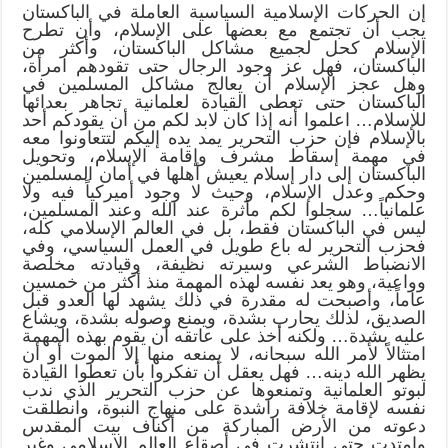
إن الحركات الإسلامية السياسية العاملة في الباكستان
يجب أن تجتمع مع بعضها على الإسلام، وأن تطرح
الإسلام كحل لجميع مشاكل الباكستان، وأكثر من
الباكستان، فهل عز وجود الرجال حتى تقودهم امرأة،
وهل عجز الإسلام أن يعالج مشاكل المسلمين في
الباكستان حتى تعطى القيادة لعلمانية تجاهر بعدائها
للإسلام… اعلموا أنه إذا كان لابد لكم من أن يقودكم أحد
بالإسلام فإن حزب التحرير يمد يده إليكم لتتعاونوا معه
في مهمة إسقاط مشرف وإقامة الإسلام، وتحويل
الباكستان إلى دار إسلام يعيش أهلها في أمان المسلمين
وحكم وعدل الإسلام، وحيث لا وجود أميركياً فيه ولا
علمانياً… سجلوا لكم مأثرة عند الله وعند المسلمين،
ليس في الباكستان فقط، بل في العالم الإسلامي كله،
فحزب التحرير له باع طويل في العمل السياسي، وفي
الانضباط الشرعي وسيرته نظيفة، وقيادته مخلصة
وواعية، وهو يعد نفسه لهذه المهمة منذ أكثر من خمسين
عاماً، وأصبحت له مقدرة في ذلك يشهد لها العدو قبل
الصديق، لذلك يحارب بشدة، ويمنع وصوله بشدة، ويشاع
عليه بشدة… ولكنه أخذ على عاتقه أن يقوم بهذه المهمة
امتثالاً لأمر الله سبحانه، لا يمنعه منها إلا الموت أو أن
يظهر الله دينه… فهل يعقل أن تفكروا بأن تعطوا القيادة
لبوتو العلمانية وتمنعوها عن حزب التحرير الذي ندب
نفسه لإقامة خلافة راشدة على منهاج النبوة، وانطلقت
دعوته من الأرض المباركة من أكناف بيت المقدس
وامتدت حتى انتشرت في أصقاع العالم الإسلامي وغير