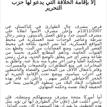
إلا بإقامة الخلافة التي يدعو لها حزب
التحرير
فرض مشرف حال الطوارئ في الباكستان في
13/11/2007م. وأعلن مشرف الأسوأ انقلاباً على
مشرف السيئ جداً، وعلق العمل بالدستور، ونشر رجال
شرطة وعناصر الوحدات شبه العسكرية في محيط
المواقع العسكرية، كما نشر الجنود بكثافة في محيط
القصر الرئاسي، ومنع الفضائيات من البث، وقطع بث
القنوات الخاصة، وداهم المطابع الكبرى تحسباً من
طباعة ونشر أي خبر يتعلق بالوضع الجديد، وعزل رئيس
المحكمة العليا وعين آخر مقرباً منه بديلاً عنه، وأطلق يد
المخابرات في منع التظاهرات والتجمعات والمسيرات،
وقام باعتقال الآلاف من المحامين والقضاة والناشطين
في أحزاب سياسية، ووضع تحت الإقامة الجبرية أو
الحجز الاحتياطي الكثير منهم… وأعلن أنه قام بهذه
الخطوات لإنقاذ البلاد من سطوة الإرهابيين بينما في
الحقيقة لإنقاذ نفسه وحكمه المتهاوي.
أما أميركا منتجة مشرف ومستهلكته ومنتعلته، فإن
رايس أعلنت قبل إعلان حال الطوارئ أنها لن تؤيد مثل
هذه الخطوة، ما يفيد أن هذا الموضوع كان تحت التداول