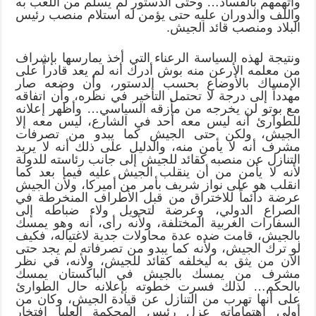
واتهمهم بالفساد… وحتى الدستور لم يسلم من اللعب به
واللف والدوران عليه حتى يؤمن له استلام منصب رئيس
البلاد ومنصب قائد الجيش.
ونتيجة لهذه السياسة الرعناء التي أخذ يمارسها بإشراف
من معلمه الأرعن منه بوش أدرك أنه لم يعد قادراً على
الإمساك بالأوضاع بحسب الدستور، وأن وضعه صار
مهدداً إلى درجة لا تحتمل التأخير في نظره، وأن اتفاقه
مع بوتو لن يخرجه من مأزقه السياسي… وأظهر إعلانه
للطوارئ أنه ليس معه أحد في الشارع، ليس معه إلا
الجيش، ولكن حتى الجيش كما يبدو من تصرفات
مشرف أنه لا يأمن منه، والدليل على ذلك أنه لا يريد
التنازل عن منصبه كقائد للجيش إلى جانب رئاسته للدولة
لأنه لا يأمن من أن ينقلب الجيش عليه فيما بعد كما
انقلب هو على نواز شريف بأمر من أميركا، ولأن الجيش
عرضة دائماً للاختراق من قبل الأطراف المنخرطة في
الصراع الدولي، وعرضة لتحويل ولاء ضباطه إلى
السفارات الغربية المختلفة، ولأنه رأى، أنه وهو يمسك
بالجيش، قامت ضده عدة محاولات جدية لاغتياله، فكيف
لو ترك الجيش، ولأنه كما يبدو من تصرفاته لم يجد حتى
الآن من يثق به ليخلفه كقائد للجيش، ولأنه، في نظر
مشرف من يمسك بالجيش في الباكستان يمسك
بالحكم… لذلك فسرت خطوته بإعلانه حال الطوارئ
على أنها تهرب من التنازل عن قيادة الجيش، وكان من
أولى اهتماماته عزل رئيس المحكمة العليا افتخار