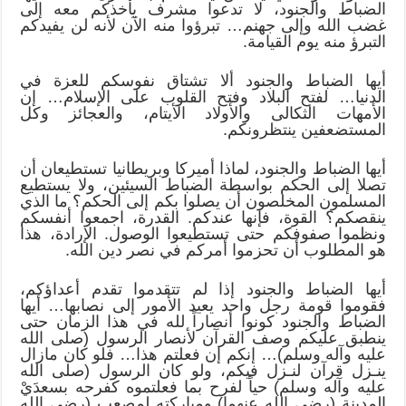
الضباط والجنود، لا تدعوا مشرف يأخذكم معه إلى
غضب الله وإلى جهنم… تبرؤوا منه الآن لأنه لن يفيدكم
التبرؤ منه يوم القيامة.
أيها الضباط والجنود ألا تشتاق نفوسكم للعزة في
الدنيا… لفتح البلاد وفتح القلوب على الإسلام… إن
الأمهات الثكالى والأولاد الأيتام، والعجائز وكل
المستضعفين ينتظرونكم.
أيها الضباط والجنود، لماذا أميركا وبريطانيا تستطيعان أن
تصلا إلى الحكم بواسطة الضباط السيئين، ولا يستطيع
المسلمون المخلصون أن يصلوا بكم إلى الحكم؟ ما الذي
ينقصكم؟ القوة، فإنها عندكم. القدرة، اجمعوا أنفسكم
ونظموا صفوفكم حتى تستطيعوا الوصول. الإرادة، هذا
هو المطلوب أن تحزموا أمركم في نصر دين الله.
أيها الضباط والجنود إذا لم تتقدموا تقدم أعداؤكم،
فقوموا قومة رجل واحد يعيد الأمور إلى نصابها… أيها
الضباط والجنود كونوا أنصاراً لله في هذا الزمان حتى
ينطبق عليكم وصف القرآن لأنصار الرسول (صلى الله
عليه وآله وسلم)… إنكم إن فعلتم هذا… فلو كان مازال
ينـزل قرآن لنـزل فيكم، ولو كان الرسول (صلى الله
عليه وآله وسلم) حياً لفرح بما فعلتموه كفرحه بسعدَيْ
المدينة (رضي الله عنهما) ومباركته لمصعب (رضي الله