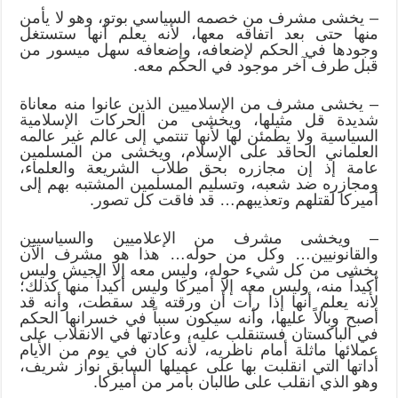
– يخشى مشرف من خصمه السياسي بوتو، وهو لا يأمن
منها حتى بعد اتفاقه معها، لأنه يعلم أنها ستستغل
وجودها في الحكم لإضعافه، وإضعافه سهل ميسور من
قبل طرف آخر موجود في الحكم معه.
– يخشى مشرف من الإسلاميين الذين عانوا منه معاناة
شديدة قل مثيلها، ويخشى من الحركات الإسلامية
السياسية ولا يطمئن لها لأنها تنتمي إلى عالم غير عالمه
العلماني الحاقد على الإسلام، ويخشى من المسلمين
عامة إذ إن مجازره بحق طلاب الشريعة والعلماء،
ومجازره ضد شعبه، وتسليم المسلمين المشتبه بهم إلى
أميركا لقتلهم وتعذيبهم… قد فاقت كل تصور.
– ويخشى مشرف من الإعلاميين والسياسيين
والقانونيين… وكل من حوله… هذا هو مشرف الآن
يخشى من كل شيء حوله، وليس معه إلا الجيش وليس
أكيداً منه، وليس معه إلا أميركا وليس أكيداً منها كذلك؛
لأنه يعلم أنها إذا رأت أن ورقته قد سقطت، وأنه قد
أصبح وبالاً عليها، وأنه سيكون سبباً في خسرانها الحكم
في الباكستان فستنقلب عليه، وعادتها في الانقلاب على
عملائها ماثلة أمام ناظريه، لأنه كان في يوم من الأيام
أداتها التي انقلبت بها على عميلها السابق نواز شريف،
وهو الذي انقلب على طالبان بأمر من أميركا.