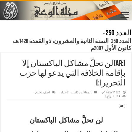
العدد 250
-
العدد 250- السنة الثانية والعشرون، ذو القعدة 1428هـ،
كانون الأول 2007م
[:ar]لن تحلَّ مشاكل الباكستان إلا
بإقامة الخلافة التي يدعو لها حزب
التحرير[:]
1428/11/21م
المقالات
,
كلمات الأعداد
اضف تعليق
3,033 زيارة
[:ar]
لن تحلَّ مشاكل الباكستان