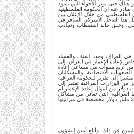
 هناك حتى توتر الأجواء التي تسود
 صادر عنه إن الحكومة الفلسطينية
 الفلسطيني من خلال الإعلان بين
ل هذا التدخل الأميركي السافر في
يني، وخلق حالة استقطاب وتجاذب
دة الإعمار في العراق، وحدد العنف والفساد
اص لإعادة الإعمار في العراق، إلى
 من أربع سنوات من مساعي إعادة
لصعوبات الاقتصادية. والمشكلتان
شيراً إلى تقرير للحكومة العراقية
 من الوزارات العراقية تفتقر إلى
 دولار من أموال إعادة الإعمار لم
ط العراقية، التي تعاني من مشاكل
جدية في أنابيب النفط والمصافي ومنشآت التصدير، قادرة على إنفاق أكثر من أربعة ملايين من 3.6 مليار دولار مخصصة في ميزانيتها
وتعويض الليبيين عن ذلك. وأبلغ أمين الشؤون