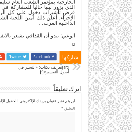
الخارجية بمؤتمر الشعب العام سليم
الذي يزور ليبيا حالياً للمشاركة في
فرض تأشيرات دخول على كل الراغبي
الإجراء. أعلن ذلك أمين اللجنة ال
الداخلية العرب…
الوعي: يبدو أن القذافي يشعر بالانف
[:]
Twitter
Facebook
شاركها
السابق
[:ar]تعريف بكتاب: «التسير في
أصول التفسير»[:]
اترك تعليقاً
لن يتم نشر عنوان بريدك الإلكتروني.
الحقول الإلز
التعليق
*