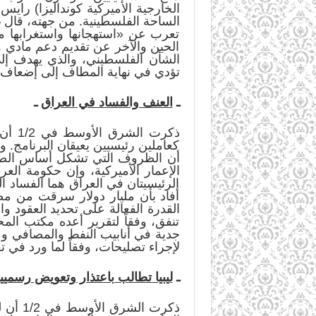
الخارجية الأميركية كونداليزا) راي
الساحة الفلسطينية. من جهته، قال 
تعرب عن «استهجانها واستغرابها م
الحين والآخر عن تقديم دعم مادي و
الشأن الفلسطيني، والذي يهدف إل
تؤدي في نهاية المطاف إلى إضعاف ال
ـ
العنف والفساد في العراق
ـ
ذكرت
كعاملين رئيسيين يعيقان البرنامج. 
أن الظروف التي تشكل أساس الصرا
الإعمار الأميركية، وإن حكومة ال
الرئيسيتان في العراق هما الفساد ا
أفاد بأن مليار دولار سرقت من مصف
القدرة الفعالة على تحديد العقود و
تنفق، وفقاً لتقرير أعده مكتب الم
لإجراء تصليحات، وفقاً لما ورد في ت
ـ
ليبيا تطالب باعتذار وتعويض رسميي
ذكرت ا