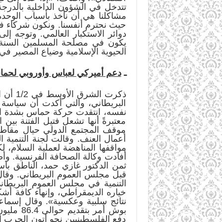
تتدخل في الشؤون الداخلية بالدرجة
مشاكلنا هي أن نأخذ بأسباب الوحدة ا
حيث نحترم أنفسنا. ونكون شركاء في
دوائر الاستكبار العالمي. وتوجه إلى 
يكون في مصلحة المسلمين السنة و
الحيوية الإسلامية وضياع المصير في
ـ
دعم أميركي لعباس وأوروبي لحم
ذكرت 
البريطاني، والتي أكدت أن سياسة 
نفسه، انتقدت حركة حماس بشدة الم
معتبرةً أنها تشعل فتيل الفتنة بين
موقف المجتمع الدولي حيال مقاطع
أعمال العنف. وقالت لجنة التنمي
مواقفها المناهضة لعملية السلام، ل
أفادت وكالة الصحافة الفرنسية. وأض
ثمن الدكتور غازي حمد، الناطق 
قبل مجلس العموم البريطاني. وقال
التنمية في مجلس العموم البريطا
خياره الديمقراطي، وإنهاء كافة أ
نتائج سلبية وعكسية». وقال إسما
بوش أمر
دفع الفلسطينيين نحو أتون الحرب الأ