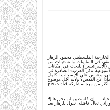
لخارجية الفلسطيني محمود الزهار
الماضي (الإسرائيليين)، وقد أكد الزهار حسبما نقلت الحياة في 27/1 أنه التقى في الثمانينات والتسعينات من
(الإسرائيليين) للبحث في إمكانات
 لأسبوعية «كل العرب» الصادرة في
ام 1988م بيريز بناءً على طلب ليس مني، وعرض علي الانسحاب الكامل
اذا عن القدس؟ ولأنه أجّل موضوع
أكثر من مرة بمشاركة قيادات فتح
خيانة… إن فلسطين لن يحررها إلا
ائي تعال فاقتله. نقول للزهار بعد