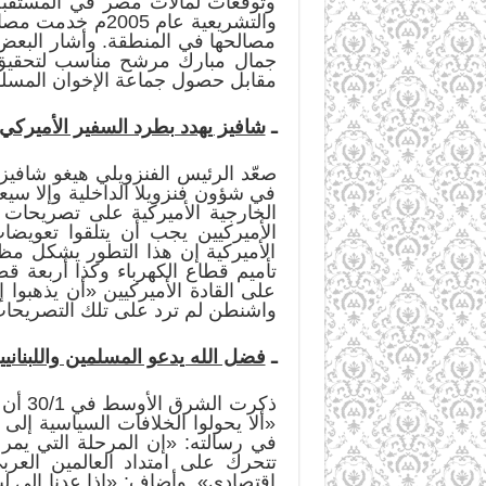
وتوقعات لمآلات مصر في المستقبل ا
والتشريعية عام 
مصالحها في المنطقة. وأشار البعض 
جمال مبارك مرشح مناسب لتحقيق ه
مقابل حصول جماعة الإخوان المسلمي
ـ
شافيز يهدد بطرد السفير الأميركي
صعّد الرئيس الفنزويلي هيغو شافي
في شؤون فنزويلا الداخلية وإلا س
الخارجية الأميركية على تصريحات 
الأميركيين يجب أن يتلقوا تعويضا
الأميركية إن هذا التطور يشكل مظ
تأميم قطاع الكهرباء وكذا أربعة ق
على القادة الأميركيين «أن يذهبوا
واشنطن لم ترد على تلك التصريحات
ـ
فضل الله يدعو المسلمين واللبنانيي
ذكرت 
«ألا يحولوا الخلافات السياسية إلى 
في رسالته: «إن المرحلة التي يمر
تتحرك على امتداد العالمين العر
اقتصادي». وأضاف: «إذا عدنا إلى لب