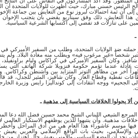
لمنظور. وقد أكد المشاركون في النقاش على أن النتائج التي
2005م خدمت مصالح الرئيس حسني مبارك، حيث أظهرت للولايات المتحدة أ
إلى أن ثمة احتمالات لبروز نوع من التعايش بين جماعة الإخ
ذا التعايش، ذلك وفق سيناريو يقضي بأن يتجنب الإخوان 
ن على تنازلات قد تفضي إلى اكتسابها الشرعية السياسية.
ـ
ز حملته ضد الولايات المتحدة، وطلب من السفير الأميركي 
يعتبر شخصاً «غير مرغوب فيه» ويطلب منه مغادة البلاد. ولم
شافيز. وكان السفير الأميركي في كراكاس وليام براونفيلد،
ت عادلة عندما تؤمم حكومة فنزويلا شركة الهاتف التي يسا
هراً آخر من مظاهر التوتر المتزايد بين واشنطن وكراكاس. و
طاعات نفطية وقطاع الغاز. وكان شافيز، المثير للجدل، قد 
 إلى الجحيم» ووجه انتقادات إلى كونداليزا رايس وزيرة الخار
.
ن ألا يحولوا الخلافات السياسية إلى مذهبية
ـ
الشرق الأوسط في 30/1 أن المرجع الشيعي اللبناني الشيخ محمد حسين فضل الله
خلافات مذهبية. وأن ينتبهوا للذين يوظفهم الاستكبار العالمي 
 فيها موسم عاشوراء هذا العام هي من أدق المراحل وأخطرها
بي والإسلامي، بحيث بات الواقع الإسلامي والعربي يعيش
نان، نجد أن الوضع السياسي والأمني يعيش حال اهتزاز من خلال