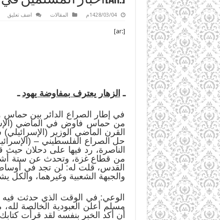
1428/03/04م
المقالات
اضف تعليق
[:ar]
ـ
الزهار يعترف بمفاوضة يهود
ـ
في إطار الصراع الدائر بين حماس 
القرن الماضي الوزير (الإسرائيلي)
حل الصراع الفلسطيني – (الإسرائيل
من قطاع غزة، وتحدث عن ستة أشهر 
القدس، قلت له: لن تجد في أوساط 
والجبهة الشعبية وغيرهما، والكل ي
الوعي: في الوقت الذي حدثت فيه ه
مسلم أعلن العبودية الخالصة لله، م
أن أكد الخبر بنفسه لقد قرأت كتابك