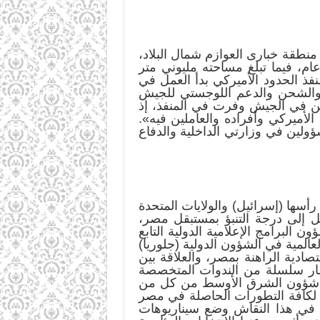
ودياً لها في منطقة خبارى العوازم شمال البلاد،
لية إنشائه أكثر من عام، فيما تبلغ مساحته مليوني متر
فذ الحدود الأميركي بدأ العمل في
 التصدير والشحن والدعم اللوجستي للجيش
لين في الجيش وفرت في المنفذ، إذ
ميركي وأفراده والعاملين فيه».
ولين في وزارتي الداخلية والدفاع
أسها (إسرائيل) والولايات المتحدة
صل إلى درجة التنبؤ بمستبقل مصر،
لبرامج الإعلامية الدولية التابع
عالمية في الشؤون الدولية (جلوريا)
م، حول الأوضاع السياسية والاقتصادية الراهنة بمصر، والعلاقة بين
إطار سلسلة من الندوات المتخصصة
 في شؤون الشرق الأوسط من كل من
ن) لكافة التطورات الحاصلة في مصر
ن في هذا النقاش وضع سيناريوهات