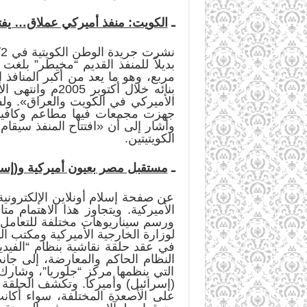
ـ
الكويت: منفذ أميركي عملاق… يفتت
مربع، وهو ما يعد من أكبر المنافذ
بنائه خلال أك
الأميركي في الكويت والعراق». ولف
جهزت مجمعات فيها مطاعم وكافيها
وأشار إلى أن «افتتاح المنفذ سيقا
الكويتيتين.
ـ
مستقبل مصر بعيون أميركية و(إسرا
عن صفحة إسلام أونلاين الإلكترونية
الأميركية. ويتجاوز هذا الاهتمام 
ورسم سيناريوهات مختلفة للتعامل م
لوزارة الخارجية الأميركية ومكتب ال
النظام الحاكم والمعارضة، إلى جا
التي ينظمها مركز “جلوريا”، وشار
(إسرائيل) وأميركا. وتكشف الحلقة ا
على الأصعدة المختلفة، سواء أكان