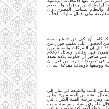
 أثمرت عنها الانتخابات الرئاسية
ن البديل لمبارك لن يروق لها ولن يخدم
وان والنظام السياسي المصري، وأن
معارضة تولي جمال مبارك للحكم،
في كراكاس أن يكف عن «حشر أنفه»
 يتسن الحصول على تعقيب فوري من
 قد قال إن الشركات والمستثمرين
همون فيها. وقالت وسائل الإعلام
أعلن شافيز أن حكومة بلاده بصدد
قال في تصريحات نارية من قبل، إن
جية ووصفها بأوصاف مقذعة. بيد أن
 دعا المسلمين السنة والشيعة في لبنان إلى
لإشعال الفتنة بين المسلمين». وقال
. وهي مرحلة الفتنة الكبرى التي
 حال طوارئ أمنية وسياسية ونهب
 الخطة الأميركية والأوروبية التي