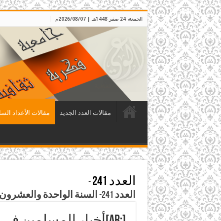
الجمعة، 24 صفر 1448هـ | 2026/08/07م
مقالات العدد الجديد
مقالات الأعداد السا
العدد 241
-
العدد 241- السنة الواحدة والعشرون، صفر 1428هـ، الموافق آذار 2007م
[:ar]أخبار المسلمين في العالم[:]