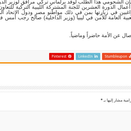
ان الشحومي هذا الطلب لوفد برلماني تركي مرافق لوزير الدول
 أعمال الدورة العشرين للجنة المشتركة الليبية التركية للتعا
ن في زيارتها بمن في ذلك مواطنو مصر ودول الاتحاد المغ
شعبية العامة للأمن في ليبيا (وزير الداخلية) صالح رجب أم
صال عن الأمة حاضراً وماضياً.
Pinterest
LinkedIn
Stumbleupon
امية مشار إليها بـ
*