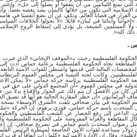
 التي تمنع اللبنانيين من أن يتفقوا أو يصلوا إلى حل». واع
لإسلامية التي نكون من خلالها كالبنيان يشد بعضه بعضاً، واثق
 القرار في قضايا العالم. ونكف عن أن نضع أنفسنا في هامش ا
«إخواننا وأبنائنا في لبنان» قائلاً: «لا تحولوا الخلافات السي
لا المسلمين الشيعة، بل يؤدي إلى إسقاط الروح الإسلامية
 ذلك كله».
اس
ـ
الشرق الأوسط في 1/2 أن الحكومة الفلسطينية رحبت بـ«الموقف الإيجابي» ال
المقاطعة تجاه الحكومة الفلسطينية بزعامة حماس أدت إلى
خصصات المالية التي قدمتها واشنطن للقوات الأمنية التابع
 الفلسطينيين. وكانت لجنة التنمية في مجلس العموم البريطان
ة الحكومة الفلسطينية برئاسة حركة حماس «لا يمكن الاعت
ة الدولية في مجلس العموم «أن المجتمع الدولي على حق في
كن كان من الأفضل أن يتم ذلك عبر الحوار والإقناع بدلاً من
اف البرلمانيون «أن خطر المقاربة الحالية هو أنها قد تضيق ا
باسم الحكومة في بيان صحافي تلقت «الشرق الأوسط» نسخة 
 المتحدث باسم حركة حماس، فوزي برهوم، إن الحركة «تثمّن ا
ني، الداعي إلى رفع الحصار عن الشعب الفلسطيني والحكومة
شكال المقاطعة والعزلة المفروضة على الحكومة الفلسطينية و
عيل رضوان المتحدث باسم حماس في تصريح صحافي: إن إعلا
 بتقديم حوالى 86.4 مليون دولار مساعدة لقوات الأمن الخاضعة لسيطرة ال
هلية». وقال إن الإدارة الأميركية «كلما رأت اتفاقاً أو قرب 