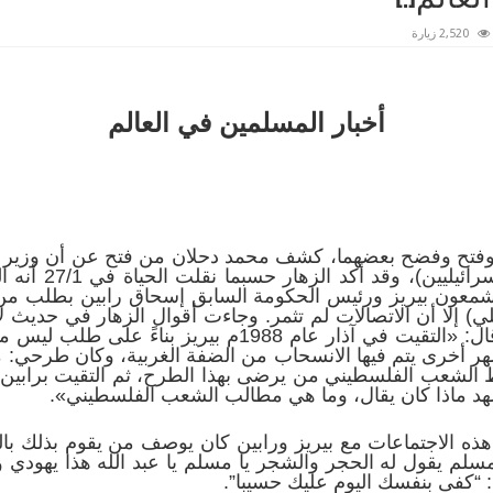
2,520 زيارة
أخبار المسلمين في العالم
وفتح وفضح بعضهما، كشف محمد دحلان من فتح عن أن وزير ا
من حماس فاوض في 
 شمعون بيريز ورئيس الحكومة السابق إسحاق رابين بطلب من 
ي) إلا أن الاتصالات لم تثمر. وجاءت أقوال الزهار في حديث
الناصرة، رد فيها على دحلان حيث قال: «التقيت في آذار ع
أخرى يتم فيها الانسحاب من الضفة الغربية، وكان طرحي: م
الشعب الفلسطيني من يرضى بهذا الطرح، ثم التقيت برابين 
شهد ماذا كان يقال، وما هي مطالب الشعب الفلسطيني».
ذه الاجتماعات مع بيريز ورابين كان يوصف من يقوم بذلك بال
سلم يقول له الحجر والشجر يا مسلم يا عبد الله هذا يهودي ور
: “كفى بنفسك اليوم عليك حسيبا”.