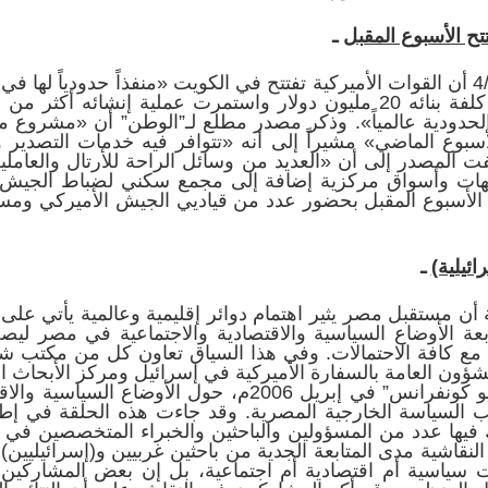
ح الأسبوع المقبل
ـ
نشرت جريدة الوطن الكويتية في 4/2 أن القوات الأميركية تفتتح في الكويت «منفذاً حد
بديلاً للمنفذ القديم “مخيطر” بلغت كلفة بنائه 20 مليون دولار واستمرت عم
 الحدودية عالمياً». وذكر مصدر مطلع لـ”الوطن” أن «مشروع من
توبر 2005م وانتهى الأسبوع الماضي» مشيراً إلى أنه «تتوافر فيه خدمات
ت المصدر إلى أن «العديد من وسائل الراحة للأرتال والعام
ت وأسواق مركزية إضافة إلى مجمع سكني لضباط الجيش الأ
م الأسبوع المقبل بحضور عدد من قياديي الجيش الأميركي ومسؤ
ئيلية)
ـ
 أن مستقبل مصر يثير اهتمام دوائر إقليمية وعالمية يأتي على ر
متابعة الأوضاع السياسية والاقتصادية والاجتماعية في مصر لي
ع كافة الاحتمالات. وفي هذا السياق تعاون كل من مكتب شؤون ا
شؤون العامة بالسفارة الأميركية في إسرائيل ومركز الأبحاث ال
في عقد حلقة نقاشية بنظام “الفيديو كونفرانس” في إبريل 2006
نب السياسة الخارجية المصرية. وقد جاءت هذه الحلقة في 
ك فيها عدد من المسؤولين والباحثين والخبراء المتخصصين
لنقاشية مدى المتابعة الجدية من باحثين غربيين و(إسرائيليي
ت سياسية أم اقتصادية أم اجتماعية، بل إن بعض المشاركي