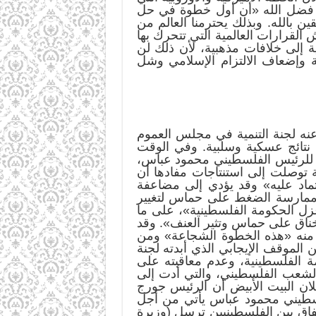
تبر فضل الله «أن أول خطوة في حل
ين بالله. وبذلك يحترمنا العالم من
لقرارات العالمية التي تتحرك بها
اسية إلى خلافات مذهبية، لأن ذلك لن
 وإضعاف الالتزام الإسلامي وشل
ذي عبرت عنه لجنة التنمية في مجلس العموم
 نتائج عسكية وسلبية. وفي الوقت
ة للرئيس الفلسطيني محمود عباس،
ية توصلت إلى استنتاجات مفادها أن
ماد عليه» وقد يؤدي إلى مضاعفة
 ممارسة الضغط على حماس لتغيير
 عزل الحكومة الفلسطينية»، على ما
لخناق على حماس وتثير العنف». وقد
منه «هذه الخطوة الشجاعة» ومن
لموقف الإيجابي الذي أبدته لجنة
 الفلسطينية، وعدم معاقبته على
الشعب الفلسطيني، والتي أدت إلى
ن البيت الأبيض أن الرئيس جورج
رئيس الفلسطيني محمود عباس يأتي من أجل
اتفاق بين الفلسطينيين ترسل (وزيرة