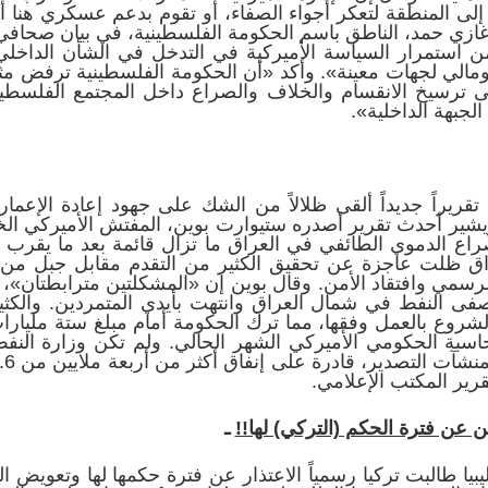
س إلى المنطقة لتعكر أجواء الصفاء، أو تقوم بدعم عسكري هنا أو
غازي حمد، الناطق باسم الحكومة الفلسطينية، في بيان صحافي
ن استمرار السياسة الأميركية في التدخل في الشأن الداخلي
مالي لجهات معينة». وأكد «أن الحكومة الفلسطينية ترفض مث
ى ترسيخ الانقسام والخلاف والصراع داخل المجتمع الفلسط
جبهة الداخلية».
 الشرق الأوسط في 1/2 أن تقريراً جديداً ألقى ظلالاً من الشك على جهود إعا
ويشير أحدث تقرير أصدره ستيوارت بوين، المفتش الأميركي الخ
ع الدموي الطائفي في العراق ما تزال قائمة بعد ما يقرب
عراق ظلت عاجزة عن تحقيق الكثير من التقدم مقابل جبل من ا
لرسمي وافتقاد الأمن. وقال بوين إن «المشكلتين مترابطتان»، م
ى النفط في شمال العراق وانتهت بأيدي المتمردين. والكثير
الشروع بالعمل وفقها، مما ترك الحكومة أمام مبلغ ستة مليارات
حاسبة الحكومي الأميركي الشهر الحالي. ولم تكن وزارة النف
قرير المكتب الإعلامي.
ن عن فترة الحكم (التركي) لها!!
ـ
لشرق الأوسط في 1/2 أن ليبيا طالبت تركيا رسمياً الاعتذار عن فترة حكمها لها 