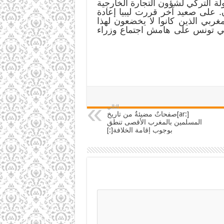
ة التركي لشؤون التجارة الخارجية
ون. على صعيد آخر قررت ليبيا إعادة
ربي الذين كانوا لا يخضعون لهذا
س في تونس على هامش اجتماع وزراء
التالي
[:ar]صفحاتٌ مضيئةٌ من تاريخ
المسلمين بالمغرب الأقصى تنطق
بوجوب إقامة الخلافة[:]