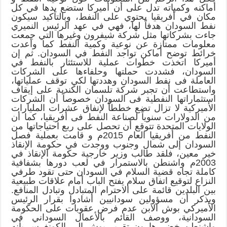
أماكنه وكمياته تدل على أن أميركا ستضع يدها في كل
مكان في أفريقيا يحتوي على النفط، وبالتأكيد سيكون
نفط السودان هدفاً لها، فهي في عهد الرئيس النميري
جاءت بشركاتها مثل شركة شيفرون وغيرها التي جمعت
معلومات ممتازة عن نوعية وكمية النفط كما وأعدت
خرائط توضح أماكن تواجد النفط في السودان. ثم إن
أميركا اتخذت خطوات عملية للاستئثار بالنفط في
السودان، فشددت حملتها وحلفاءها على الشركات
العاملة فى نفط السودان وهددتها لكي توقف عملياتها،
واستطاعت أن تجبر شركة تلسمان الكندية على إيقاف
استثماراتها النفطية فى السودان خصوصاً أن الشركات
الأميركية لا تزال تضع خططاً لإنفاق عشرات المليارات
من الدولارات سنوياً لصناعة النفط فى أفريقيا، كما أن
الولايات المتحدة تتوقع أن تحصل على ربع احتياجاتها من
النفط من أفريقيا العام 2015م و قامت بعملية فصل
السودان إلى شمال وجنوب ووجدت في حكومة الإنقاذ
خير معين، فلقد طالب وزير خارجية حكومة الإنقاذ في
2003م واشنطن بالاستمرار في لعب دورها بشفافية
كاملة تجاه قضية السلام في السودان حتى تقود طرفي
النزاع لتوقيع اتفاق سلام يفتح الباب أمام علاقات طبيعية
بين البلدين قائمة على الاحترام المتبادل وتبادل المنافع.
ويذكر أن مسؤولين سودانيين أشادوا بقرار الرئيس
الأميركي بوش الابن عدم فرض عقوبات على الحكومة
السودانية، ووصف القائم بالأعمال السوداني في
واشنطن خضر هارون تقرير بوش إلى الكونغرس بأنه