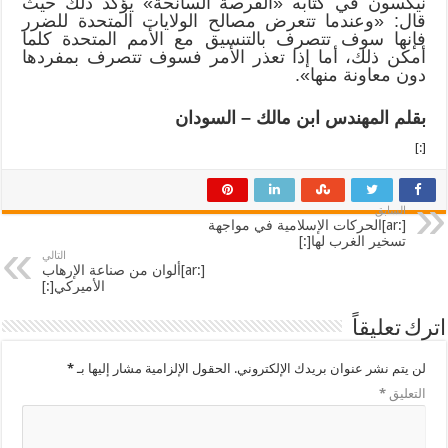
نيكسون في كتابه «الفرصة السانحة» يؤكد ذلك حيث
قال: «وعندما تتعرض مصالح الولايات المتحدة للضرر
فإنها سوف تتصرف بالتنسيق مع الأمم المتحدة كلما
أمكن ذلك، أما إذا تعذر الأمر فسوف تتصرف بمفردها
دون معاونة منها».
بقلم المهندس ابن مالك – السودان
[:]
السابق
[:ar]الحركات الإسلامية في مواجهة
تسخير الغرب لها[:]
التالي
[:ar]ألوان من صناعة الإرهاب
الأميركي[:]
اترك تعليقاً
لن يتم نشر عنوان بريدك الإلكتروني.
الحقول الإلزامية مشار إليها بـ
*
التعليق
*