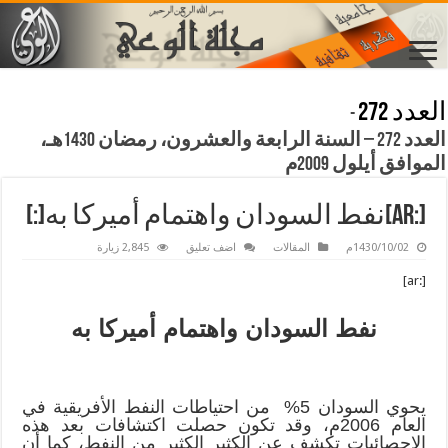
العدد 272
-
العدد 272 – السنة الرابعة والعشرون، رمضان 1430هـ،
الموافق أيلول 2009م
[:ar]نفط السودان واهتمام أميركا به[:]
1430/10/02م
المقالات
اضف تعليق
2,845 زيارة
[:ar]
نفط السودان واهتمام أميركا به
يحوي السودان 5% من احتياطات النفط الأفريقية في
العام 2006م، وقد تكون حصلت اكتشافات بعد هذه
الإحصائيات تكشف عن الكثير الكثير من النفط، كما أن