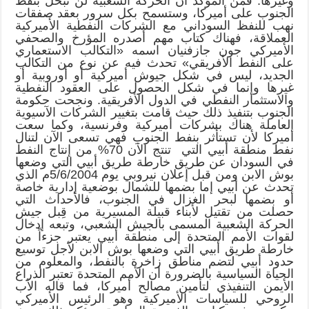
وغيرها. فمن المؤكد أنّ الحركة الشعبية لن تبخل بنفط
الجنوب على أميركا، وستسمح بكل سرور بعقد صفقات
نهب للنفظ السوداني مع الشركات النفطية الأميركية
العملاقة، فهناك كتاب مهم أصدره المؤرخ والصحفي
الأميركي جون جازفنيان اسمه «التكالب الاستعماري
على النفط الأفريقي» تحدث فيه عن نوع من التكالب
الجديد، ليس في شكل جيوش أميركية أو أوروبية أو
غيرها وإنما في شكل الحصول على العقود النفطية
والاستثمار النفطي في الدول الأفريقية. ونجحت حكومة
الجنوب بتنفيذ ذلك حيث قامت بتغيير الشركات الآسيوية
العاملة هناك بشركات أميركية وفرنسية، وكما سعت
أميركا لأن تستأثر بنفط الجنوب فهي تسعى الآن لتنال
نفط منطقة أبيي التي تنتج الآن 70% من إنتاج النفط
في السودان عن طريق خارطة طريق أبيي التي وضعها
بوش الابن ومن قبل إعلان نيروبي يوم 5/6/2004م الذي
تحدث عن أبيي إما بضمها للشمال بوضعية إدارية خاصة
أو بضمها لبحر الغزال في الجنوب، فالأحداث التي
حصلت من تقتيل لأبناء قبيلة المسيرية من قِبل جيش
الحركة الشعبية المسمى بالجيش الشعبي، وتبعه إدخال
لقوات الأمم المتحدة إلى منطقة أبيي يعتبر جزءاً من
خارطة طريق أبيي التي وضعها بوش الابن لأجل توسيع
حدود أبيي لتضم مناطق زاخرة بالنفط، والمعلوم من
الحياة السياسية بالضرورة أن الأمم المتحدة تعتبر الذراع
الأيمن التنفيذي لتأمين مصالح أميركا، فما قاله الأب
الروحي للسياسات الأميركية وهو الرئيس الأميركي