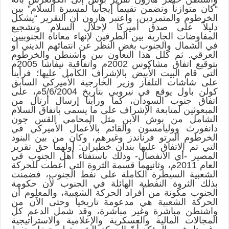
“كان متوازناً وتضمن تقييماً إيجابياً لمسيرة السلام” بين
الخرطوم والمتمردين، واعتبر هارون أن التقرير “يشكل
دليلاً على صدق أميركا لإحلال السلام وتشجيع
المفاوضات الجارية بين الطرفين لإنهاء معاناة الجنوبيين
في الشمال والجنوب بغض النظر عن انتمائهم الديني أو
العرقي. ثم كلل هذا التعاون بين واشنطن والخرطوم
بتوقيع اتفاق مشاكوس 2002م واتفاقية نيفاشا 2005م
التي قام البيت الأبيض بالإشراف الكامل عليها؛ فرأينا
على شاشات التلفاز وزير الخارجية الأميركي السابق
كولن باول يوقع في نيروبي بتاريخ 5/6/2004م، على
اتفاق جنوب السودان، كما ورأينا إرسال أرتال من
المبعوثين لمتابعة الإشراف على ما يسمى باتفاق السلام
الشامل من بوش الابن مثل المحامي القس جون
دانفورث ووليامسون والقائم بالأعمال الأميركي في
الخرطوم ألبرتو فرناندز وغيرهم، وكان من بين البنود
التي تم الاتفاق عليها بندان خطيران: أولهما حق تقرير
المصير -أي الانفصال- وذلك باستفتاء أهل الجنوب في
العام 2011م، وثانيهما قسمة الثروة التي أعطت للحركة
الشعبية السيطرة الكاملة على نفط الجنوب، فضمنت
بذلك الثروة النفطية الهائلة في الجنوب لأن حكومة
الجنوب مكونة من أفراد الحركة الشعبية، والمعلوم أن
الحركة الشعبية هي مدعومة تاريخياً وحتى الآن من
واشنطن مباشرة وغير مباشرة، وقد شمل الدعم كل
المجالات المالية والعسكرية والإعلامية والاستراتيجية