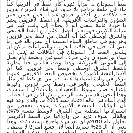
نفط السودان له مزايا كثيرة كأي نفط في أفريقيا كما
جاء في حلقة برنامج بلا حدود في قناة الجزيرة بتاريخ
7/2/2008م مع الدكتور حمدي عبد الرحمن حسن خبير
الشؤون والدراسات الأفريقية. إن النفط الأفريقي يعتبر
ذا جودة عالية بمعنى أنه لا يحتاج إلى وقت كبير في
عملية التكرير، فهو يعتبر أفضل بكثير من النفط الخليجي
والشرق أوسطي كما أنه أفضل من نفط بحر قزوين،
وهو يقع في مناطق المياه العميقة أي ليس بالداخل، ما
يعني أنه حتى في حالات الحروب والصراعات يمكن أن
يُشحن النفط في السودان في الناقلات ثم يُنقل إلى
ميناء بورتسودان وفي ظرف أسبوعين وبضعة أيام يصل
إلى الموانئ الأميركية، وهذا وقت قياسي جداً مقارنة
بالنفط الشرق أوسطي ونفط بحر قزوين. كما أن
الاستراتيجية الأميركية بخصوص النفط الأفريقي عموماً
تتركز في زيادة اعتمادها عليه أكثر من أي نفط آخر مثل
النفط الخليجي والعراقي ونفط بحر قزوين وغيرها
بإعتباره صار موبوءاً بالتعقيدات والمشاكل السياسية،
وهذا التحول قد عبر عنه الرئيس بوش الابن في الخطاب
الذي ألقاه في حالة الاتحاد سنة 2006 م، والذي وعد فيه
بأن الولايات المتحدة الأميركية سوف تخفض من
استيراداتها النفطية من الشرق الأوسط بنسبة 75%،
وبالتالي سوف تزيد من وارداتها من النفط الأفريقي
بحلول عام 2010م أي بعد سنة واحدة بنسبة 25%. وهذا
يعني أن الـ 25% ستزيد أيضاً لأن جشع أميركا لا ينطفئ.
فكل هذا الزخم من المعلومات حول نوعية النفط و