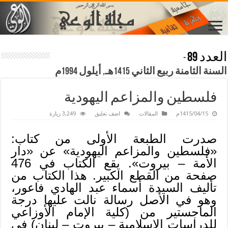
العدد 89
-
السنة الثامنة ربيع الثاني 1415هـ, أيلول 1994م
فلسطين والمزاعم اليهودية
1415/04/15م
المقالات
اضف تعليق
3,249 زيارة
صدرت الطبعة الأولى من كتاب:
«فلسطين والمزاعم اليهودية» عن «دار
الأمة – بيروت». يقع الكتاب في 476
صفحة من القطع الكبير. هذا الكتاب من
تأليف السيدة أسماء عبد الهادي فاعور،
وهو في الأصل رسالة نالت عليها درجة
الماجستير من (كلية الإمام الأوزاعي
للدراسات الإسلامية – بيروت – لبنان) في