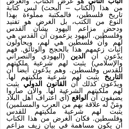
الباب الثاني
هو غرض الكتاب. والغرض
من هذا (الكتاب – البحث) ليس كتابة
تاريخ فلسطين، فالمكتبة مملوءة بهذا
النوع من الكتب، بل الغرض هو تفنيد
ودحض مزاعم اليهود بشأن القدس
وفلسطين. اليهود يزعمون أن القدس هي
لهم وأن فلسطين هي لهم، ويحاولون
إثبات زعمهم هذا بالحجج والوثائق. فهم
يدّعون أن
الدين
(اليهودي والنصراني
والإسلامي) يثبت لهم شرعية ملكيتهم
للقدس وفلسطين. وهم يدّعون أيضاً أن
التاريخ
يثبت لهم شرعية ملكيتهم لها.
ويدّعون كذلك أن
القانون الدولي
يثبت
لهم ملكيتهم الشرعية لها. والآن صاروا
يضيفون أن
الواقع
(أي اعتراف أهل البلاد
ومَنْ له علاقة بهم من العرب والمسلمين)
يثبت لهم شرعية ملكيتهم للقدس
وفلسطين. فكان الغرض من هذا الكتاب
أن يكون مساهمة في بيان زيف مزاعم