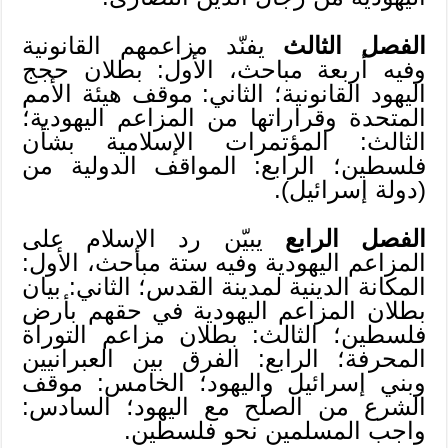
الفصل الثالث
يفنّد مزاعمهم القانونية
وفيه أربعة مباحث، الأول: بطلان حجج
اليهود القانونية؛ الثاني: موقف هيئة الأمم
المتحدة وقراراتها من المزاعم اليهودية؛
الثالث: المؤتمرات الإسلامية بشأن
فلسطين؛ الرابع: المواقف الدولية من
(دولة إسرائيل).
الفصل الرابع
يبيّن رد الإسلام على
المزاعم اليهودية وفيه ستة مباحث، الأول:
المكانة الدينية لمدينة القدس؛ الثاني: بيان
بطلان المزاعم اليهودية في حقهم بأرض
فلسطين؛ الثالث: بطلان مزاعم التوراة
المحرفة؛ الرابع: الفرق بين العبرانيين
وبني إسرائيل واليهود؛ الخامس: موقف
الشرع من الصلح مع اليهود؛ السادس:
واجب المسلمين نحو فلسطين.