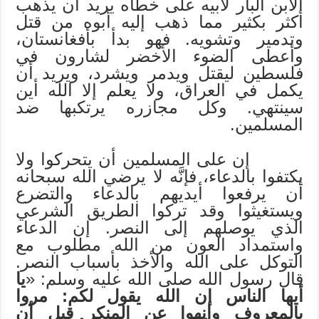
الابن البار لأبيه على خطاه يريد أن يذهب
أكثر بكثير مما ذهب إليه أبوه من قتل
وتدمير وتشويه. فهو بدأ بأفغانستان،
وأعطى الضوء الأخضر لشارون في
فلسطين ليقتل ويدمر ويشرد، ويريد أن
يكمل في العراق، ولا يعلم إلا الله أين
سينتهي. وكل مجازره يرتكبها ضد
المسلمين.
إن على المسلمين أن يتحركوا ولا
يكتفوا بالدعاء، فإنَّه لا يرضي الله سبحانه
أن يرفعوا أيديهم بالدعاء والتضرع
ويستغيثوا وقد تركوا الطريق الشرعي
الذي يوصلهم إلى النصر. إن الدعاء
واستمداد العون من الله مطلوب مع
التوكل على الله والأخذ بأسباب النصر.
قال رسول الله صلى الله عليه وسلم: «
يا
أيها الناس إن الله يقول لكم: مروا
بالمعروف وانهوا عن المنكر قبل أن