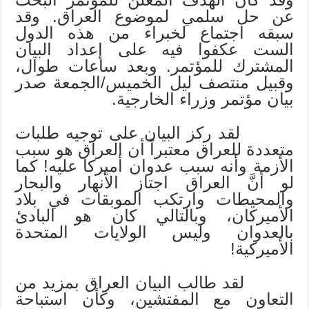
عن حل سلمي لموضوع العراق. وقد
سبقه اجتماع لخبراء من هذه الدول
الست عكفوا فيه على إعداد البيان
المشترك للمؤتمر. وبعد ساعات طوال،
وقبيل منتصف ليل الخميس/الجمعة صدر
بيان مؤتمر وزراء الخارجية.
لقد ركز البيان على توجيه طلبات
متعددة للعراق معتبراً أن العراق هو سبب
الأزمة وأنه سبب عدوان أميركا عليه! كما
لو أنَّ العراق اجتاز الأنهار والبحار
والمحيطات وارتكب الموبقات في بلاد
الأميركان، وبالتالي كان هو البادئ
بالعدوان وليس الولايات المتحدة
الأميركية!
لقد طالب البيان العراق بمزيد من
التعاون مع المفتشين، وكأن استباحة