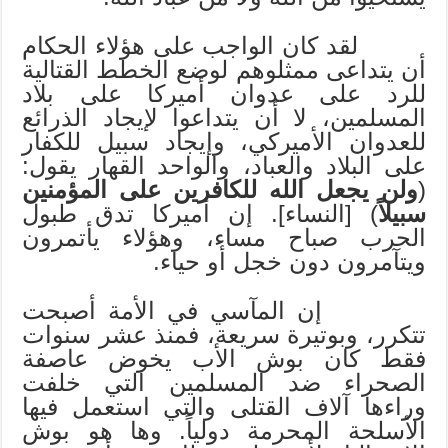
لقد كان الواجب على هؤلاء الحكام
أن يتداعى ممثلوهم لوضع الخطط القتالية
للرد على عدوان أميركا على بلاد
المسلمين، لا أن يتداعوا لإيجاد الذرائع
للعدوان الأميركي، وإيجاد سبيل للكفار
على البلاد والعباد، والواحد القهار يقول:
(
ولن يجعل الله للكافرين على المؤمنين
سبيلاً
) [النساء]. إن أميركا تدق طبول
الحرب صباح مساء، وهؤلاء يأتمرون
ويتآمرون دون خجل أو حياء.
إن المآسي في الأمة أصبحت
تتكرر، وبوتيرة سريعة، فمنذ عشر سنوات
فقط كان بوش الأب يخوض عاصفة
الصحراء ضد المسلمين التي خلفت
وراءها آلاف القتلى والتي استعمل فيها
الأسلحة المحرمة دولياً. وها هو بوش