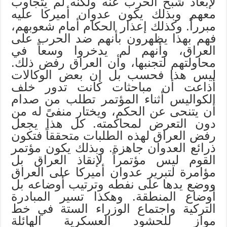
لإبعاد شبح الحرب عنه ولكنه لم يتجاوب
معهم وبذلك يكون عدوان أميركا عليه
مبرراً. وكذلك إعذار الحكام أمام شعوبهم،
فهم بهذا يظهرون بأنهم ضد الحرب على
العراق، وأنهم لم يدخروا وسعاً في
محاولتهم لتجنبها، وأن العراق رفض ذلك.
ليس هذا فحسب بل إن بعض الوكالات
أذاعت أن مباحثات كانت تدور خلف
الكواليس أثناء المؤتمر تطلب من صدام
أن يتنحى عن الحكم، ويختار منفىً له من
دون التعرض لمحاكمته. كل هذا يجعل
رفض العراق لهذه الطلبات متحققاً فتكون
ذرائع العدوان جاهزة. وبذلك يكون مؤتمر
القوم ليس مؤتمراً لإنقاذ العراق بل
مؤامرة لتبرير عدوان أميركا على العراق
ووضع يدها على نفطه وترتيب أوضاعه بل
أوضاع المنطقة. وهكذا تسير المبادرة
التركية واجتماع الوزراء الستة في خط
موازٍ للحشود العسكرية الهائلة