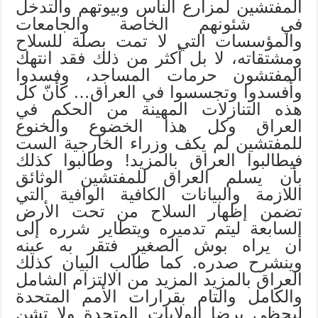
المفتشين لمزارع الناس وبيوتهم والتدخل
في شئونهم الخاصة والجامعات
والمؤسسات التي لا تمت بصلة للسلاح
ومشتقاته، لا بل أكثر من ذلك فقد انتهك
المفتشون حرمات المساجد، وفسدوا
وأفسدوا وتجسسوا في العراق… كأنّ كل
هذه التنازلات المهينة من الحكم في
العراق وكل هذا الخضوع والخنوع
للمفتشين لم يكف وزراء الخارجية الست
فيطالبوا العراق بالمزيد! وطالبوا كذلك
بأن يسلم العراق للمفتشين الوثائق
اللازمة والبيانات الكافية الوافية التي
تضمن إظهار السلاح من تحت الأرض
السابعة ليتم تدميره ويتطاير شرره إلى
أن يراه بوش الصغير فتقر به عينه
وينشرح صدره. كما طالب البيان كذلك
العراق بالمزيد المزيد من الالتزام الشامل
والكامل والتام بقرارات الأمم المتحدة
ليحظى برضا الولايات المتحدة ولا تشن