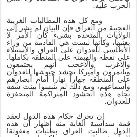
الحرب عليه.
ومع كل هذه المطالبات الغريبة
العجيبة من العراق فإن البيان لم يشر إلى
الولايات المتحدة بشيء كأن الأمر لا
يعنيها، وكأنها ليست هي القادمة من وراء
الأطلسي للعدوان على العراق والاستيلاء
على نفطه والهيمنة على المنطقة بكاملها.
والأغرب والأعجب أنهم يجتمعون
ويأتمرون وأميركا تحشد جيوشها للعدوان
على المنطقة جهاراً نهاراً أمام أبصارهم
وأسماعهم، ومع ذلك لم ينبسوا ببنت شفه
تجاه هذه الحشود المتراكمة المتحفزة
للعدوان.
إن تحرك حكام هذه الدول لعقد
قمة سداسية الغاية منه إظهار أن هذه
الدول طالبت العراق بطلبات معقولة!