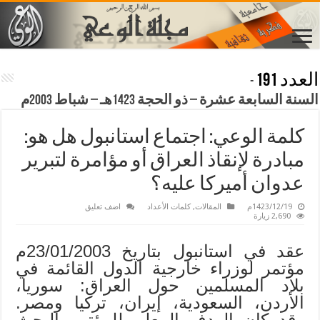
العدد 191
-
السنة السابعة عشرة – ذو الحجة 1423هـ – شباط 2003م
كلمة الوعي: اجتماع استانبول هل هو:
مبادرة لإنقاذ العراق أو مؤامرة لتبرير
عدوان أميركا عليه؟
1423/12/19م
المقالات
,
كلمات الأعداد
اضف تعليق
2,690 زيارة
عقد في استانبول بتاريخ 23/01/2003م
مؤتمر لوزراء خارجية الدول القائمة في
بلاد المسلمين حول العراق: سوريا،
الأردن، السعودية، إيران، تركيا ومصر.
وقد كان الهدف المعلن للمؤتمر البحث