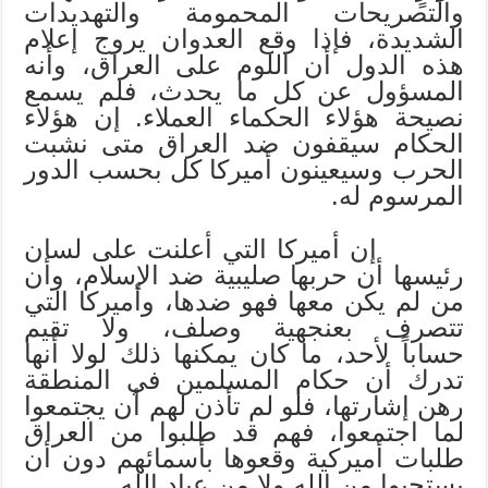
والتصريحات المحمومة والتهديدات
الشديدة، فإذا وقع العدوان يروج إعلام
هذه الدول أن اللوم على العراق، وأنه
المسؤول عن كل ما يحدث، فلم يسمع
نصيحة هؤلاء الحكماء العملاء. إن هؤلاء
الحكام سيقفون ضد العراق متى نشبت
الحرب وسيعينون أميركا كل بحسب الدور
المرسوم له.
إن أميركا التي أعلنت على لسان
رئيسها أن حربها صليبية ضد الإسلام، وأن
من لم يكن معها فهو ضدها، وأميركا التي
تتصرف بعنجهية وصلف، ولا تقيم
حساباً لأحد، ما كان يمكنها ذلك لولا أنها
تدرك أن حكام المسلمين في المنطقة
رهن إشارتها، فلو لم تأذن لهم أن يجتمعوا
لما اجتمعوا، فهم قد طلبوا من العراق
طلبات أميركية وقعوها بأسمائهم دون أن
يستحيوا من الله ولا من عباد الله.