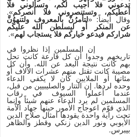
تدعوني فلا أجيب لكم، وتسألوني فلا
أعطيكم، وتستنصروني فلا أنصركم
».
وقال أيضاً: «
لتأمرُنَّ بالمعروف ولتنهوُنَّ
عن المنكر أو ليسلطن الله عليكم
شراركم فيدعو خياركم فلا يستجاب لهم
».
إن المسلمين إذا نظروا في
تاريخهم وجدوا أن كل قارعة كانت تحل
بهم كانت نتيجة البعد عن الله. وأن كل
مصيبة كانت تقتل منهم عشرات الآلاف أو
مئاتها أو الملايين كان لا يكفي الدعاء
وحده لردها. إن التتار والصليبيين من قبل،
عندما أعملوا السيوف في رقاب
المسلمين لم يرد الدعاء عنهم شيئاً وإنما
الذي قوّم اعوجاج الأمور حينها جهاد الأمة
تحت راية واحدة يقودها أمثال صلاح الدين
الأيوبي ونور الدين زنكي وقطز والظاهر
بيبرس.