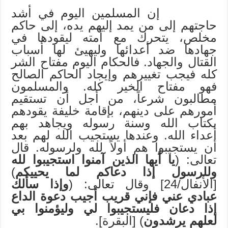
إن المسلمين اليوم في أشد
حاجتهم إلى من يمد إليهم يده، إلى حاكم
مخلص، يتحرك مع أمته ليقودها في
جهادها ضد أعدائها وليهيئ لها أسباب
القتال والجهاد. فالحكام اليوم مفتاح الشر
كله فيجب تغييرهم وإيجاد الحاكم الصالح
فهو مفتاح الخير كله. والمسلمون
مطالبون شرعاً، من أجل أن تستقيم
أمورهم على دينهم، بإقامة خليفة يقودهم
بكتاب الله وسنة رسوله ويجاهد بهم
أعداء الله. وعندها يستجيب الله لهم بعد
أن يستجيبوا هم أولاً لله ولرسوله. قال
تعالى: (
يا أيها الذين آمنوا استجيبوا لله
وللرسول إذا دعاكم لما يحييكم
)
[الأنفال/24] وقال تعالى: (
وإذا سألك
عبادي عني فإني قريب أجيب دعوة الداع
إذا دعان فليستجيبوا لي وليؤمنوا بي
لعلهم يرشدون
) [البقرة].