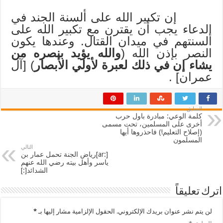
إن تكبير الله على ألسنة الجند في
الدعاء يجب أن يقترن مع تكبير الله على
ألسنتهم في ميدان القتال. وعندها يكون
النصر بإذن الله (
والله يؤيد بنصره من
يشاء إن في ذلك لعبرة لأولي الأبصار
) [آل
عمران] .
السابق
كلمة الوعي: مبادرة باول حرب
أخرى على المسلمين، تحت مسمى
(إصلاح التعليم!) فاحذروها أيها
المسلمون
التالي
[:ar]رياض الجنة تحمل عمار بن
ياسر وأهل بيته رضي الله عنهم
الشدائد[:]
اترك تعليقاً
لن يتم نشر عنوان بريدك الإلكتروني.
الحقول الإلزامية مشار إليها بـ
*