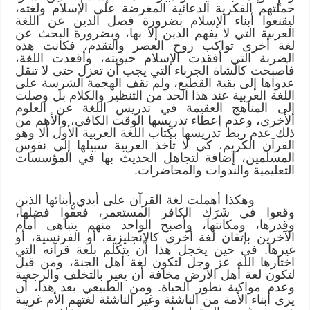
حملتهم الفكرية الدعائية المغرضة على الإسلام ولغته،
ليقنعوا أبناء الإسلام بضرورة فصل الدين عن اللغة
العربية التي لا يفهم الدين إلا بها، وبضرورة البحث عن
لغة أخرى تواكب روح العصر والتقدم، فكانت هذه
الضربة التي أفقدت الإسلام حيويته، وأقعدت اللغة،
فأصبحت كالشاة الجرباء التي يجب أن تعزل حتى لا تنقل
عدواها إلى بقية القطيع، ولم تقف الهجمة الشرسة على
اللغة العربية عند هذا الحد من التنظير والكلام بل وصلت
إلى المناهج العقيمة في تدريس اللغة عن العلوم
الأخرى، وعدم إعطاء تدريسها الوقت الكافي، والأهم من
ذلك عدم ربط تدريسها بكتاب اللغة العربية الأول ألا وهو
القرآن الكريم، كي لا تأخذ العربية سبيلها إلى نفوس
المسلمين، إضافة لتجاهل الحديث بها في المؤسسات
التعليمية والندوات والمحاضرات.
وهكذا أهملت لغة القرآن على أيدي أبنائها الذين
وقعوا في شَرَكِ الكافر المستعمر، فعقُّوا فضلها،
وقدرها، ومكانتها، وأصبح الواحد منهم يتباهى أمام
الآخرين بإتقان لغة أخرى كالإنجليزية، أو الفرنسية، أو
غيرها. في حين يخجل هذا أن يتكلم بلغة قرآنه التي
اختارها الله عز وجل لتكون لغة أهل الجنة، ومن قبل
لتكون لغة أهل الأرض مخافة أن يعير بالتخلف والرجعية
وعدم مواكبة تطور الحياة. ومن الطبيعي بعد هذا، أن
يرى أبناء الأمة من الناشئة وغير الناشئة لغتهم الأم غريبة