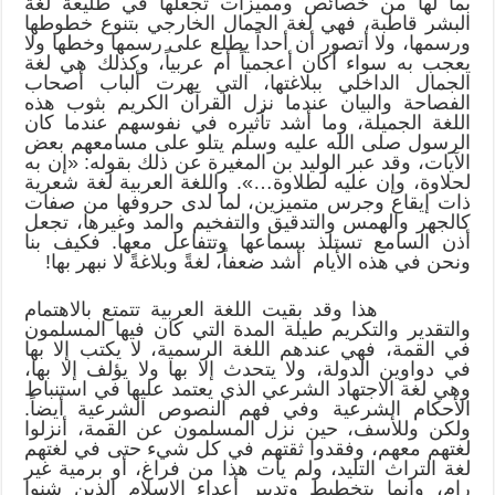
بما لها من خصائص ومميزات تجعلها في طليعة لغة
البشر قاطبة، فهي لغة الجمال الخارجي بتنوع خطوطها
ورسمها، ولا أتصور أن أحداً يطلع على رسمها وخطها ولا
يعجب به سواء أكان أعجمياً أم عربياً، وكذلك هي لغة
الجمال الداخلي ببلاغتها، التي بهرت ألباب أصحاب
الفصاحة والبيان عندما نزل القرآن الكريم بثوب هذه
اللغة الجميلة، وما أشد تأثيره في نفوسهم عندما كان
الرسول صلى الله عليه وسلم يتلو على مسامعهم بعض
الآيات، وقد عبر الوليد بن المغيرة عن ذلك بقوله: «إن به
لحلاوة، وإن عليه لطلاوة…». واللغة العربية لغة شعرية
ذات إيقاع وجرس متميزين، لما لدى حروفها من صفات
كالجهر والهمس والتدقيق والتفخيم والمد وغيرها، تجعل
أذن السامع تستلذ بسماعها وتتفاعل معها. فكيف بنا
ونحن في هذه الأيام أشد ضعفاً، لغةً وبلاغةً لا نبهر بها!
هذا وقد بقيت اللغة العربية تتمتع بالاهتمام
والتقدير والتكريم طيلة المدة التي كان فيها المسلمون
في القمة، فهي عندهم اللغة الرسمية، لا يكتب إلا بها
في دواوين الدولة، ولا يتحدث إلا بها ولا يؤلف إلا بها،
وهي لغة الاجتهاد الشرعي الذي يعتمد عليها في استنباط
الأحكام الشرعية وفي فهم النصوص الشرعية أيضاً.
ولكن وللأسف، حين نزل المسلمون عن القمة، أنزلوا
لغتهم معهم، وفقدوا ثقتهم في كل شيء حتى في لغتهم
لغة التراث التليد، ولم يأت هذا من فراغ، أو برمية غير
رامٍ، وإنما بتخطيط وتدبير أعداء الإسلام الذين شنوا