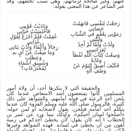
عنهم، وغير صالحة لزمانهم، وهي سبب تخلفهم، وقد
عبر الشاعر عن هذا المعنى بقوله:
رَجَعْتُ لِنَفْسِي فَاتهَمْتُ
وَنَادَيْتُ قَوْمِي
حَصَاتِي
فَاحْتَسَبْتُ حَيَاتِي
رَمَوْنِي بِعُقْمٍ في الشَّبَابِ
عُقِمْتُ فَلَمْ أَجْزَعْ لِقَوْلِ
وَلَيْتَنِي
عُدَاتِي
وَلَدْتُ وَلَمّا لَمْ أَجِدْ
رِجَالاً وَأَكْفَاءً وَأَدْتُ بَنَاتِي
لِعَرَائسِي
وَمَا ضِقْتُ عَنْ آيٍ بهِ
وَسِعْتُ كِتَابَ اللّهِ لَفْظاً
وَعِظَاتِ
وَغَايَةً
وَتنْسِيقِ أَسْمَاءٍ
فَكَيْفَ أَضِيقُ اليَوْمَ عَنْ
لِمُخْتَرَعَاتِ؟
وَصْفِ آلَةٍ
والحقيقة التي لا ينكرها أحد، أن ولاة أمور
المسلمين كانوا يمتعضون أشد الامتعاض عندما كان
يلحن أحد الرعية في قوله أمامهم، والشواهد على ذلك
كثيرة، فالرسول صلى الله عليه وسلم القدوة كان عندما
يتكلم أحد أمامه فيلحن، يقول لأصحابه أو لمن حوله:
«أصلحوا لسان أخيكم». وكذلك مما ورد عن عمر بن
الخطاب t أنه كان يقول: لأن يخطئ أحدكم في رمية
أهون من أن يخطئ في لسانه. فهذه الشواهد وغيرها
الكثير إن دلت على شيء فإنما تدل على اهتمام الدولة