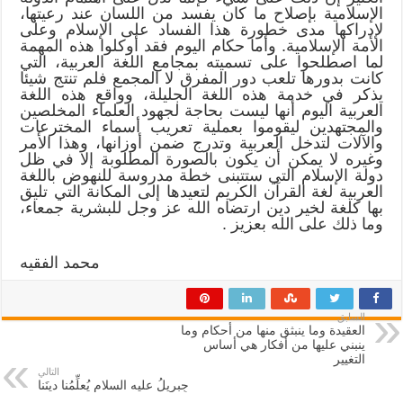
الإسلامية بإصلاح ما كان يفسد من اللسان عند رعيتها،
لإدراكها مدى خطورة هذا الفساد على الإسلام وعلى
الأمة الإسلامية. وأما حكام اليوم فقد أوكلوا هذه المهمة
لما اصطلحوا على تسميته بمجامع اللغة العربية، التي
كانت بدورها تلعب دور المفرق لا المجمع فلم تنتج شيئا
يذكر في خدمة هذه اللغة الجليلة، وواقع هذه اللغة
العربية اليوم أنها ليست بحاجة لجهود العلماء المخلصين
والمجتهدين ليقوموا بعملية تعريب أسماء المخترعات
والآلات لتدخل العربية وتدرج ضمن أوزانها، وهذا الأمر
وغيره لا يمكن أن يكون بالصورة المطلوبة إلا في ظل
دولة الإسلام التي ستتبنى خطة مدروسة للنهوض باللغة
العربية لغة القرآن الكريم لتعيدها إلى المكانة التي تليق
بها كلغة لخير دين ارتضاه الله عز وجل للبشرية جمعاء،
وما ذلك على الله بعزيز .
محمد الفقيه
السابق
العقيدة وما ينبثق منها من أحكام وما
ينبني عليها من أفكار هي أساس
التغيير
التالي
جِبريلُ عليه السلام يُعلِّمُنا دينَنا