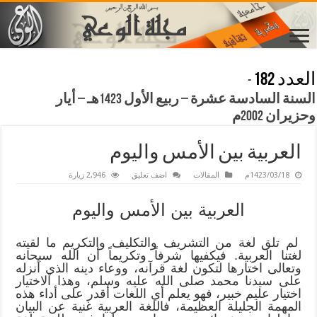
العدد 182
-
السنة السادسة عشرة – ربيع الأول 1423هـ – أيار
وحزيران 2002م
العربية بين الأمس واليوم
1423/03/18م
المقالات
اضف تعليق
2,946 زيارة
العربية بين الأمس واليوم
لم تلق لغة من التشريف والتكليف والتكريم ما لقيته
لغتنا العربية. فيكفيها شرفاً وتكريماً أن الله سبحانه
وتعالى اختارها لتكون لغة قرآنه، ووعاء دينه الذي أنزله
على سيدنا محمد صلى الله عليه وسلم، وهذا الاختيار
اختيار عليم خبير، فهو يعلم أي اللغات أقدر على أداء هذه
المهمة الجليلة العظيمة، فاللغة العربية غنية عن البيان