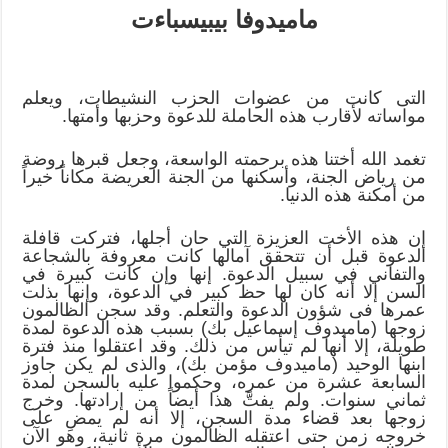
ماميدوفا بيبيسباءت
التى كانت من عضوات الحزب النشيطات، ويعلم
مواساته لأقارب هذه الحاملة للدعوة وحزبها وأمتها.
تغمد الله أختنا هذه برحمته الواسعة، وجعل قبرها روضة
من رياض الجنة، وأسكنها من الجنة العريضة مكاناً خيراً
من أمكنة هذه الدنيا.
إن هذه الأخت العزيزة التي حان أجلها، فتركت قافلة
الدعوة قبل أن تتحقق آمالها كانت معروفة بالشجاعة
والتفاني في سبيل الدعوة. إنها وإن كانت كبيرة في
السن إلا أنه كان لها حظ كبير في الدعوة، وإنها بذلت
عمرها فى شؤون الدعوة والتعلم. وقد سجن الظالمون
زوجها (ماميدوف إسماعيل بك) بسبب هذه الدعوة لمدة
طويلة، إلا أنها لم تيأس من ذلك. وقد اعتقلوا منذ فترة
ابنها الوحيد (ماميدوف مؤمن بك)، والذى لم يكن جاوز
السابعة عشرة من عمره، وحكموا عليه بالسجن لمدة
ثماني سنوات. ولم يفتَّ هذا أيضاً من إرادتها. وخرج
زوجها بعد قضاء مدة السجن، إلا أنه لم يمضِ على
خروجه زمن حتى اعتقله الظالمون مرة ثانية، وهو الآن