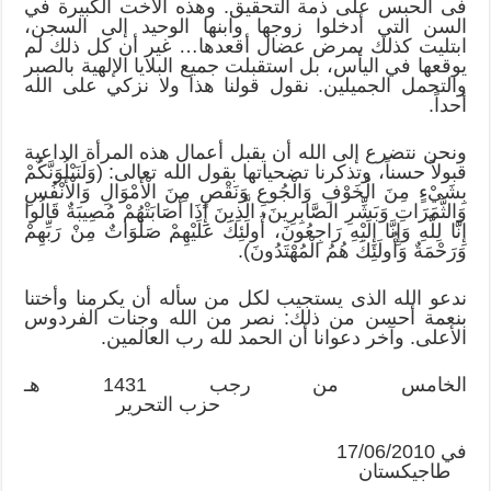
فى الحبس على ذمة التحقيق. وهذه الأخت الكبيرة في
السن التي أدخلوا زوجها وابنها الوحيد إلى السجن،
ابتليت كذلك بمرض عضال أقعدها… غير أن كل ذلك لم
يوقعها في اليأس، بل استقبلت جميع البلايا الإلهية بالصبر
والتحمل الجميلين. نقول قولنا هذا ولا نزكي على الله
أحداً.
ونحن نتضرع إلى الله أن يقبل أعمال هذه المرأة الداعية
قبولاً حسناً، وتذكرنا تضحياتها بقول الله تعالى: (وَلَنَبْلُوَنَّكُمْ
بِشَيْءٍ مِنَ الْخَوْفِ وَالْجُوعِ وَنَقْصٍ مِنَ الْأَمْوَالِ وَالْأَنْفُسِ
وَالثَّمَرَاتِ وَبَشِّرِ الصَّابِرِينَ، الَّذِينَ إِذَا أَصَابَتْهُمْ مُصِيبَةٌ قَالُوا
إِنَّا لِلَّهِ وَإِنَّا إِلَيْهِ رَاجِعُونَ، أُولَئِكَ عَلَيْهِمْ صَلَوَاتٌ مِنْ رَبِّهِمْ
وَرَحْمَةٌ وَأُولَئِكَ هُمُ الْمُهْتَدُونَ).
ندعو الله الذى يستجيب لكل من سأله أن يكرمنا وأختنا
بنعمة أحسن من ذلك: نصر من الله وجنات الفردوس
الأعلى. وآخر دعوانا أن الحمد لله رب العالمين.
الخامس من رجب 1431 هـ
حزب التحرير
في 17/06/2010
طاجيكستان