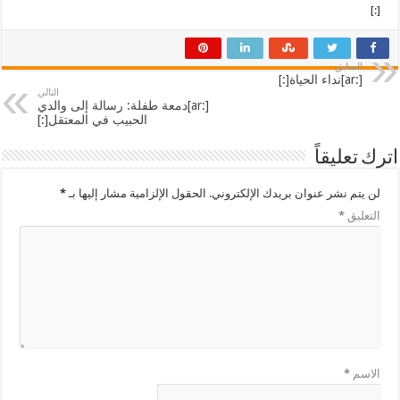
[:]
السابق
[:ar]نداء الحياة[:]
التالي
[:ar]دمعة طفلة: رسالة إلى والدي
الحبيب في المعتقل[:]
اترك تعليقاً
لن يتم نشر عنوان بريدك الإلكتروني.
الحقول الإلزامية مشار إليها بـ
*
التعليق
*
الاسم
*