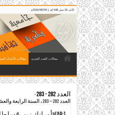
الأحد، 26 صفر 1448هـ | 2026/08/09م
مقالات العدد الجديد
مقالات الأعداد السا
العدد 282 - 283
-
العدد 282 – 283 ، السنة الرابعة والعشرون، رجب وشعبان 1431هـ، الموافق تموز وآب 2010م
[:ar]«أورانك زيب» سلطان من الهند على سنة الخلفاء الراشدين[:]