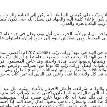
 زيْب على كرسي السلطنة أنه ركن إلى العبادة والراحة وخصوصا
ين يكون بإعلاء كلمة الله والجهاد في سبيل الله حتى تكون كلمة
يب البلاد بالحزم والعدل.
يا إلى المحيط، ومن بنغلادش اليوم إلى حدود إيران، فاستولى 
شهدت إمبراطورية المغول الإسلامية في
أقاليم الهند إلا وخضع تحت سيطرته، فاستطاع أورانك زيْب تحو
بنفسه منها 11 معركة، وأسند الباقي لقواده. أبطل أورانك زيْب
 والخاناقات والمدارس والبيمارستانات، وأصلح الطرق وبنى 
 في كل ولاية نائباً عنه، وأعلن في الناس أنه “من كان له ح
التزامه بشرائعه، فأبطل الاحتفال بالأعياد الوثنية مثل عيد ا
ويلة التي تقال لتحية السلطان واكتفى بتحية الإسلام، كما من
ي في ذلك قصة أنه كان يوماً خارج قصره فرأى الموسيقيين 
 هذا الغناء والمعازف نذهب لدفنها، فقال رحمه الله: إذاً أحسن
ب الحنفي، فأمر بتأليف الكتاب تحت نظره وإشرافه، واشتهر ا