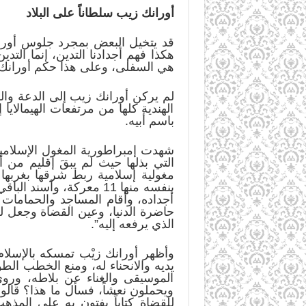
أورانك زيب سلطاناً على البلاد
قد يتخيل البعض بمجرد جلوس أورانك
هكذا فهم أجدادنا التدين، إنما التد
هي السفلى، وعلى هذا حكم أورانك ز
الهندية كلها من مرتفعات الهيمالا
باسم أبيه.
التي بذلها حيث لم يبقَ إقليم من 
أجداده، وأقام المساجد والحمامات
حاضرة الدنيا، وعين القضاة وجعل له
الذي يرفعه إليه”.
وأظهر أورانك زيْب تمسكه بالإسلام و
يديه والانحناء له، ومنع الخطب الط
الموسيقى والغناء عن بلاطه، ورو
ويحملون نعشاً، فسأل ما هذا؟ قالوا:
للقضاة كتاباً يفتون به على المذه