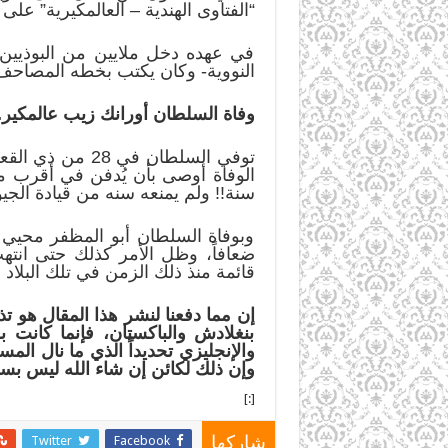
“الفتاوى الهندية – العالمكيرية” عل
في عهده دخل ملايين من البوذيين وا
النووية- وكان يكتب بخطه المصاحف و
وفاة السلطان أورانك زيب عالمكير.
سنة!! ولم يمنعه سنه من قيادة الجيوش
وبوفاة السلطان أبو المظفر محيي 
قائمة منذ ذلك الزمن في تلك البلاد
إن مما دفعنا لنشر هذا المقال هو ت
بنغلادش والباكستان، فإنما كانت ب
والإنجليزي تحديداً الذي ما نال المس
وإن ذلك لكائن إن شاء الله ليس بسل
[:]
Twitter
Facebook
شاركها