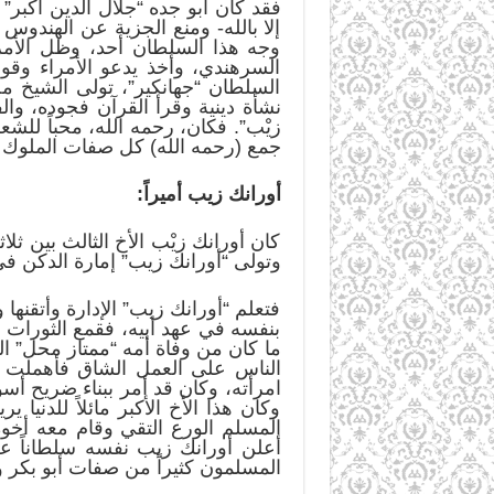
فقد كان أبو جده “جلال الدين أكبر”
إلا بالله- ومنع الجزية عن الهندو
وجه هذا السلطان أحد، وظل الأمر 
السرهندي، وأخذ يدعو الأمراء وقو
السلطان “جهانكير”، تولى الشيخ م
نشأة دينية وقرأ القرآن فجوده، وا
زيْب”. فكان، رحمه الله، محباً للشعر
جمع (رحمه الله) كل صفات الملوك
أورانك زيب أميراً:
كان أورانك زيْب الأخ الثالث بين ث
وتولى “أورانك زيب” إمارة الدكن ف
فتعلم “أورانك زيب” الإدارة وأتقنه
بنفسه في عهد أبيه، فقمع الثورات
ما كان من وفاة أمه “ممتاز محل” ال
الناس على العمل الشاق فأهملت ال
امرأته، وكان قد أمر ببناء ضريح أسو
وكان هذا الأخ الأكبر مائلاً للدني
المسلم الورع التقي وقام معه أخوه
المسلمون كثيراً من صفات أبو بكر