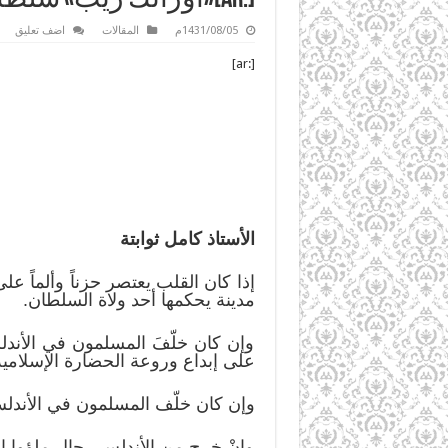
1431/08/05م
المقالات
اضف تعليق
[:ar]
الأستاذ كامل ثوابتة
إذا كان القلب يعتصر حزناً وألماً ع
مدينة يحكمها أحد ولاة السلطان.
وإن كان خلّفَ المسلمون في الأند
على إبداع وروعة الحضارة الإسلامية
وإن كان خلّف المسلمون في الأندل
وإنْ خرج من الأندلس رجال ملؤوا الد