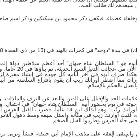
ين سيعدهم لك طالب العلم.
لفاء عظماء، فيكفي ذكر محمود بن سبكتكين وذكر اسم صاحبن
 كجرات بالهند في (15 من ذي القعدة 1028هـ الموافق لـ24/10/1616م).
 هو ” السلطان شاه جيهان” أحد أعظم سلاطين دولة المغو
 هكذا صرف أبوه في آخر أيامه كل جهده في إنشاء مقبرة لز
رات مما اضطر أورانك زيب أن يقوم بانتزاع السلطنة من أبيه ك
لعدل بالحكم بالإسلام.
مات الجد والإقبال على الدين والبعد عن الترف والملذات، وكا
ته في يوم بحضور أبيه “السلطان شاه جيهان” في احتفال، وكا
فشرد فيل من الحلبة وجرى نحو “أورانك زيْب” وهو آنذاك ا
، فثبت أوارنك زيب في مكانه واستل سيفه وسط ذهول الناس و
حتى جاء الحرس وطردوا الفيل الضخم.
ين واستقى الفقه على مذهب الإمام أبي حنيفة، فنشأ وتربى تربي