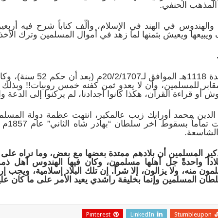
ى المذهب الحنفي.
لهندوس في الهند في الإسلام، وألّف كتاباً شرح فيه أربعين 
يبيعها ويعيش بثمنها لما زهد في أموال المسلمين وترك الأخذ 
توفي السلطان في 28 من ذي ال
 أو قراءة القرآن، هكذا كانوا أجدادنا، لم يركنوا إلى الدعة وا
الدين محمد أورانك زيب عالمكير، انتهت عظمة دولة المسلمين
ضعافاً،
 الشاسعة.
ذكير المسلمين أن بلادهم ممتدة بعضها مع بعض، وما نراه على
لاداً واحدةً جل أهلها مسلمون، وكان فيها الهندوس أهل ذمة
لمون منه، ولا يزالون، إلا شراً. إن تلك البلاد إسلامية، ويجب إ
طان المسلمين وإنما بخليفة راشدي يعيد الأمر على ما كان علي
Pinterest
LinkedIn
Stumbleupon