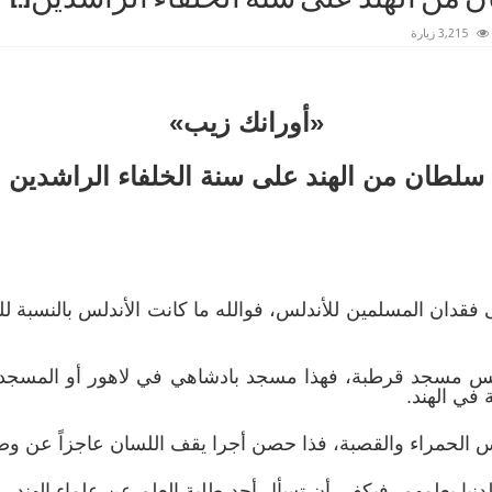
3,215 زيارة
«أورانك زيب»
سلطان من الهند على سنة الخلفاء الراشدين
لى فقدان المسلمين للأندلس، فوالله ما كانت الأندلس بالنسبة ل
لس مسجد قرطبة، فهذا مسجد بادشاهي في لاهور أو المسجد ا
 في الهند.
س الحمراء والقصبة، فذا حصن أجرا يقف اللسان عاجزاً عن و
نيا بعلمهم، فيكفي أن تسأل أحد طلبة العلم عن علماء الهند، وت