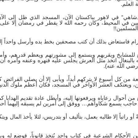
 العلم.
شاهي” في لاهور بباكستان الآن، المسجد الذي ظل إلى الآ
ليين في المحيط، وكان رحمه الله لا يفطر في رمضان إلا عل
لمسلمين!!
رام فاستعاض بذلك أن كتب مصحفين بخط يده وأرسل واحداً إلى 
لمشايخ ويقربهم ويستمع إلى مشورتهم ويعظم قدرهم، وأمر
ه بالبنغال اتخذ مثل العرش يجلس عليه فنهره وعنفه وأمره 
رضي الله عنه).
 من كل أسبوع لا يتركهم أبداً، ويأبى إلا أن يصلي الفرائض 
مين، ويعتكف العشر الأواخر في المسجد، فكان أعظم ملوك الدن
أحوال رعاياه ويرفعونها إليه، وأبطل عادة تقديم الهدايا ك
 حاجب يسمع شكاواهم… ووفق إلى أمرين لم يسبقه إليهما أح
 أو راتباً إلا طالبه بعمل، بتأليف أو بتدريس، لئلا يأخذ المال 
ن الأحكام الشرعية في كتاب واحد يُتخذ قانوناً، فوضع له 