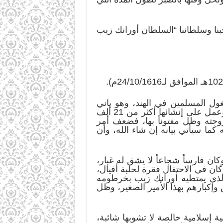
ا وسلطاننا “السلطان أورانك زيب
ل المسلمين في الهند، وهو باني
مقبرة “تاج محل” الشهيرة التي تعد الآن من عجائب الدنيا السبع الحديثة، تم بناؤها في 20 عاماً، وعمل على إنشائها أكثر من 21 ألف
وجته وظل مفتوناً بها، فضعف أمر
ما سيأتي بيانه إن شاء الله، وأن
ن فارساً شجاعاً لا يشق له غبار،
ن في الاحتفال فقرة لحلبة أفيال،
بن 14 عاماً، فضرب الفيل الفرس الذي يمتطيه أورانك زيب بخرطومه
إكبارهم بهذا الأمير الصغير، وظل
ة إسلامية خالصة لا تشوبها شائبة،