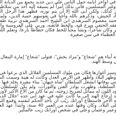
 في أواخر أيامه حمل الناس على دين جديد يجمع بين الديانة اله
س وغير المسلمين، فأتى بذلك أمراً لم يسبقه إليه أحد من سلا
كذلك، ولكن أبى الله إلا أن يتم نوره، فظهر هذا الرجل 
اد الجيش، وذكرهم بالله وأحيا في نفوسهم حمية الدين، ولم
حمد معصوم السرهندي ابن الشيخ أحمد السرهندي تربية طفل
لفقه الحنفي وبرع فيه، والخط فأتقنه، وربي على الفروسية وال
 وكان شاعراً، ونشأ محباً للخط فكان خطاطاً بارعاً، وتعلم اللغ
 العظماء في سن صغيرة.
لاثة أبناء هم “شجاع” و”مراد بخش”، فتولى “شجاع” إمارة البنغا
ي وسط الهند.
ا وسبر أغوارها فكان من ملوك المسلمين القلائل الذي برعوا في 
 وطهر البلاد وأظهر في الأرض العدل وكانت له هيبة وسمت ال
تي بوفاتها انشغل السلطان “شاه جيهان” ببناء مقبرة يخلد فيه
سلطنة، وظهرت بوادر الفتن والثورات، ولم يكن للسلطان ي
د اللون له مماثل لضريح زوجته، ثم ما كان من الأخ الأكبر لأو
ا يريد إرجاع الهند إلى ما كانت عليه في عهد أبي جده “جلال ال
 الآخر فاستطاع أورانك زيْب أن يأخذ الحكم لنفسه وقمع الثو
أعلن أورانك زيب نفسه سلطاناً على البلاد، وكا
 وعمر وعثمان وعلي في شخص أورانك زيب عالمكير.