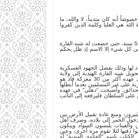
ً أنه كان متديناً، لا والله، ما
 الله هي العليا وكلمة الذين كفروا
لم يركن أورانك زيب إلى الدعة والراحة، بل لبس لأمة الحرب من أول يوم، وظل في جهاد دام 52 سنة، حتى خضعت له شبه القارة
على كل شيء إلا الاسم إذ ظل يحكم
 الهند في عهد أورانك زيْب (1658م-1707م) أقصى امتداد لها وذلك بفضل الجهود العسكرية
يل شبه القارة الهندية إلى ولاية
مغولية إسلامية ربط شرقها بغربها وشمالها بجنوبها تحت قيادة واحدة، وقد خاض المسلمون في عهده أكثر من 30 معركة قاد هو
 80 نوعاً من الضرائب، وفرض الجزية على غير المسلمين بعدما أبطلها
الحدائق، وأصبحت “دهلي” في عهده
ق على السلطان فليرفعه إلى النائب
لنيروز، ومنع عادة تقبيل الأرض بين
ع دخول الخمر إلى بلاده، وصرف أهل
والقينات يلبسون السواد ويبكون
وا دفنها لئلا تقوم مرة أخرى، وعين
لكتاب باسم “الفتاوى الهندية” أو