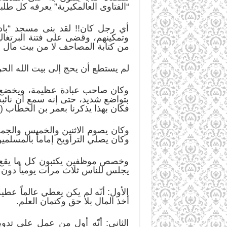
“الفتاوى العالمكيرية” يعرفه كل طلبة
أي رجل كان!! لقد بنى مسجد “باد
وتمكينهم، وقضى على فتنة البرتغا
من كتابة المصاحف لا من بيت مال ا
لم يستطع أن يحج إلى بيت الله الح
وكان صاحب عبادة عظيمة، ويخضع ل
بتواضع شديد، حتى إنه سمع أن نائب
فكان بهذا يذكرنا بعمر بن الخطاب (
وكان يصوم الاثنين والخميس والجمعة
وكان يصلي التراويح إماماً بالمسل
وخصص موظفين يكتبون كل ما يقع من 
يجلس للناس ثلاث مرات يومياً دون
الأول: أنّه لم يكن يعطي عالماً عطيةً
أخذ المال بلا حق وكتمان العلم.
الثاني: أنّه أول من عمل على تدوي