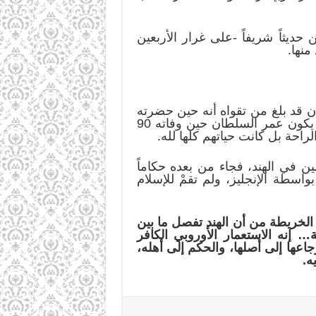
حديثاً شريفاً -على غرار الأربعين
منها.
قعدة 1118هـ الموافق لـ20/2/1707م (بعد أن حكم 52 سنة)، وكان قد بلغ من تقواه أنه حين حضرته
الوفاة أوصى بأن يُدفن في أقرب مقابر للمسلمين، وأن لا يعدو ثمن كفنه خمس روبيات!! وبذلك يكون عمر السلطان حين وفاته 90
لراحة بل كانت حياتهم كلها لله.
 في الهند، فجاء من بعده حكاماً
 وظل الأمر كذلك حتى انتهت تماماً بسقوط آخر سلطان “بهادر شاه الثاني” عام 1857م بواسطة الإنجليز، ولم تقمْ للإسلام
 الخريطة من أن الهند تفصل ما بين
… إنه الاستعمار الأوروبي الكافر
رجاعها إلى أصلها، والحكم إلى أهله،
ه.