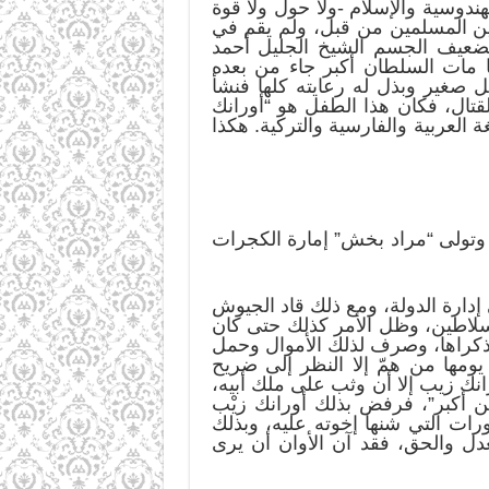
ندوسية والإسلام -ولا حول ولا قوة
طين المسلمين من قبل، ولم يقم في
الضعيف الجسم الشيخ الجليل أحمد
ا مات السلطان أكبر جاء من بعده
 صغير وبذل له رعايته كلها فنشأ
قتال، فكان هذا الطفل هو “أورانك
ة العربية والفارسية والتركية. هكذا
ل وتولى “مراد بخش” إمارة الكجرات
إدارة الدولة، ومع ذلك قاد الجيوش
سلاطين، وظل الأمر كذلك حتى كان
ا ذكراها، وصرف لذلك الأموال وحمل
ومها من همّ إلا النظر إلى ضريح
رانك زيب إلا أن وثب على ملك أبيه،
دين أكبر”، فرفض بذلك أورانك زيْب
رات التي شنها إخوته عليه، وبذلك
ن وقتها عنده من العمر 40 سنة، وابتدأ عهد العدل والحق، فقد آن الأوان أن يرى