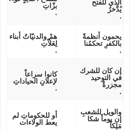
الذي للفتح
بزّاتِ
يُدَّخرُ
.
.
يحمون أنظمةً
همْ والدنيّاتُ أبناء
بالكفرِ تحكمُنا
لِعَلاّتِ
.
.
إن كان للشرك
كانوا سراعاً
في التوحيد
لإعلانِ الحياداتِ
مجزرةٌ
.
.
والويل للشعبِ
أو للحكوماتِ لم
إن يوماً شكا
يعط الولاءات
مَلِكاً
.