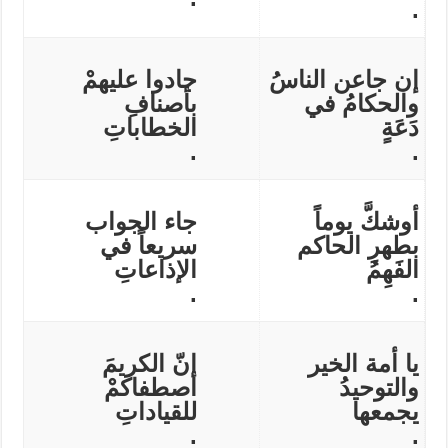
.
إن جاعن الناسُ
جادوا عليهمْ
والحكامُ في
بأصنافِ
دَعَةٍ
الخطاباتِ
.
.
أوشكَّ يوماً
جاء الجواب
بطهرِ الحاكم
سريعاً في
الفَهِمُ
الإذاعاتِ
.
.
يا أمة الخير
إنّ الكريمَ
والتوحيدُ
اصطفاكمْ
يجمعها
للقياداتِ
.
.