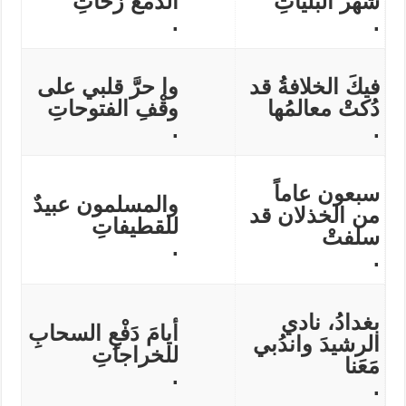
شهر البليّاتِ
الدمعَ زخّاتِ
.
.
فيكَ الخلافةُ قد
وا حرَّ قلبي على
دُكتْ معالمُها
وقْفِ الفتوحاتِ
.
.
سبعون عاماً
والمسلمون عبيدٌ
من الخذلان قد
للقطيفاتِ
سلفتْ
.
.
بغدادُ، نادي
أيامَ دَفْعِ السحابِ
الرشيدَ واندُبي
للخراجاتِ
مَعَنا
.
.