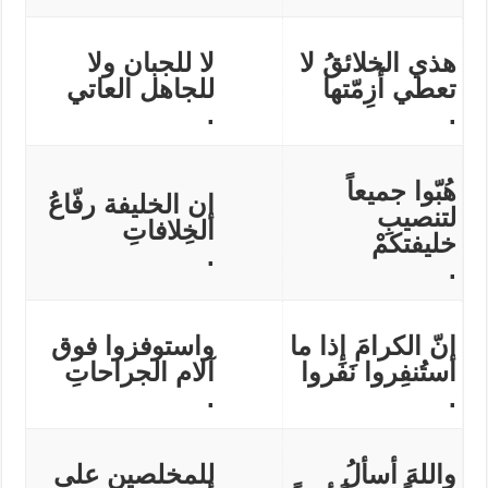
هذي الخلائقُ لا
لا للجبان ولا
تعطي أَزِمّتها
للجاهل العاتي
.
.
هُبّوا جميعاً
إن الخليفة رفّاعُ
لتنصيبِ
الخِلافاتِ
خليفتكمْ
.
.
إنّ الكرامَ إذا ما
واستوفزوا فوق
استُنفِروا نَفَروا
آلام الجراحاتِ
.
.
واللهَ أسألُ
للمخلصين على