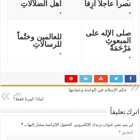
نصراً عاجلاً أزِفاً
أهل الضلالاتِ
.
.
صلى الإله على
للعالمين وختْماً
المبعوثِ
للرسالاتِ
مَرْحَمَةً
.
.
السابق
حكم الإسلام في الوحدة وحمايتها
التالي
لماذا كوريا فقط؟
اترك تعليقاً
لن يتم نشر عنوان بريدك الإلكتروني.
الحقول الإلزامية مشار إليها بـ
*
التعليق
*