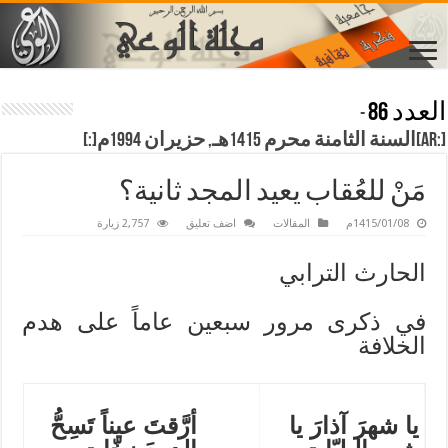
العدد 86
-
[:ar]السنة الثامنة محرم 1415هـ, حزيران 1994م[:]
مَنْ للعُقاب يعيد المجد ثانية؟
1415/01/08م
المقالات
اضف تعليق
2,757 زيارة
الحارث الترابي
في ذكرى مرور سبعين عاماً على هدم
الخلافة
يا شهرَ آذارَ يا
أرَّقتَ عيناً تَسِحُّ