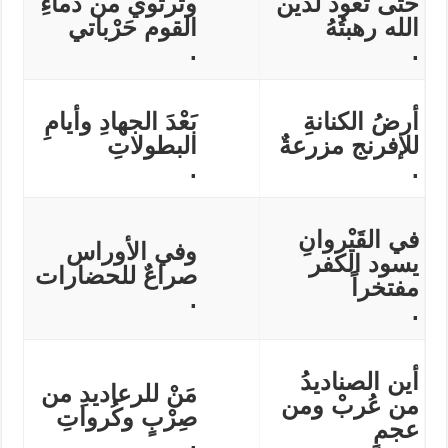
حتى تعود لدين
وترتوي من دماءِ
الله رهبتُهُ
القوم حَرْباتي
.
.
أرضُ الكنانةِ
بَعْدَ الجهادِ وأيامِ
للإفرنج مزرعةٌ
البطولاتِ
.
.
في القَيْروانِ
وفي الأوراس
يسود الكفر
صراعٌ للحضارات
مفتخراً
.
.
أين الصناديدُ
مَنْ للرعاديدِ من
من عُربْ ومن
صِرْبٍ وكُرواتِ
عجمٍ
.