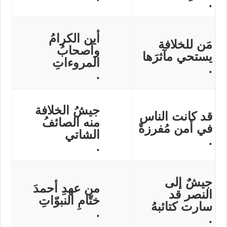
.
أين الكرامُ
مَن للخلافة
وأصحابُ
يستحي مآثرَها
المروءاتِ
.
.
جيشُ الخلافة
قد كانت الناس
منه الصائفُ
في أمن مُفرزةً
الشاتي
.
.
جيشٌ إلى
من عهدِ أحمدَ
النصر قد
ختّامِ النبوّاتِ
سارت كتائبهُ
.
.