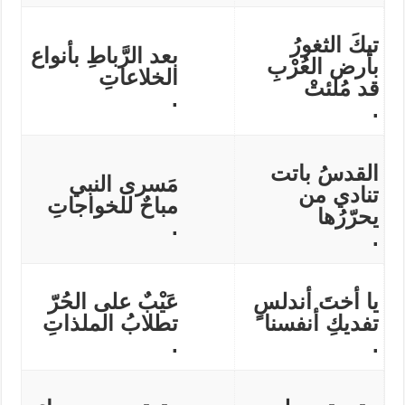
تيكَ الثغورُ
بعد الرَّباطِ بأنواع
بأرض العُرْبِ
الخلاعاتِ
قد مُلئتْ
.
.
القدسُ باتت
مَسرى النبي
تنادي من
مباحٌ للخواجاتِ
يحرّرُها
.
.
يا أختَ أندلسٍ
عَيْبٌ على الحُرّ
تفديكِ أنفسنا
تطلابُ الملذاتِ
.
.