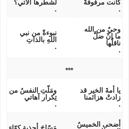
كانت مرفوفةً
لشطرها الآتي؟
.
.
وحيٌ من الله
نبوءةً من نبي
ما إنْ ضلَّ
اللهِ بالذاتِ
ناقلُها
.
.
***
يا أمةَ الخير قد
ومَلّتِ النفسُ من
زادتْ هزائمنا
تِكرار آهاتي
.
.
أضحى الخميسُ
مَسّاحَ أحذيةٍ كوّاء