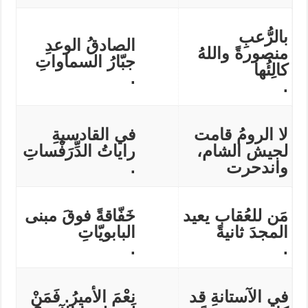
بالرُّعبِ
الصادقُ الوعدِ
منصورةً واللهُ
جبّارُ السماواتِ
كالِئُها
.
.
لا الرومُ قامت
في القادسيةِ
لجيش الشام،
راياتُ الدِّرَفْساتِ
واندحرت
.
مَن للعُقاب يعيد
خَفّاقةً فوقَ مبنى
المجدَ ثانيةً
البابويّاتِ
.
.
في الآستانةِ قد
نِعْمَ الأميرُ. فَمَنْ