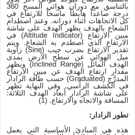
بالتناسق مع دوران هوائي المسح 360
درجة صاعداً هابطاً ماسحاً للارتفاع في
كل الاتجاهات أثناء دورانه. وعند اصطدام
الشعاع بالهدف يظهر الهدف على شاشة
مبين الارتفاع (Altitude Indicator) في
الارتفاع الذي اصطدم به الشعاع. ويتم
تقدير الارتفاع بضرب جيب (Sine) زاوية
ميل الهوائي عن سطح الأرض بمدى
الهدف المائل (Inclined Range) ويظهر
مقدار ارتفاع الهدف عن مبين الارتفاع
المدرَّج (Graduated) حسب طاقة الرادار
في الكشف الرأسي. وفي النهاية تظهر
على شاشة الرادار أبعاد الهدف الثلاثة:
المسافة والاتجاه والارتفاع. (1)
تطور الرادار:
هذه هي المبادئ الأساسية التي يعمل