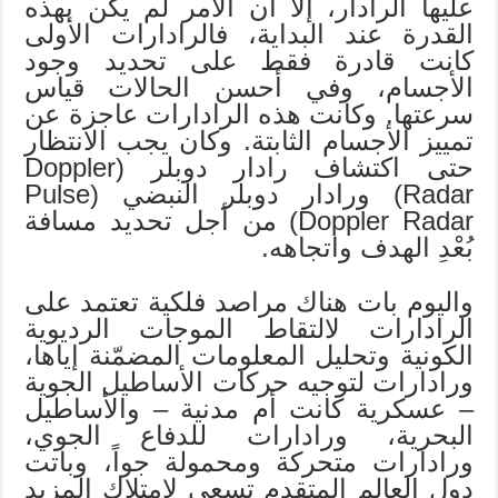
عليها الرادار، إلا أن الأمر لم يكن بهذه
القدرة عند البداية، فالرادارات الأولى
كانت قادرة فقط على تحديد وجود
الأجسام، وفي أحسن الحالات قياس
سرعتها. وكانت هذه الرادارات عاجزة عن
تمييز الأجسام الثابتة. وكان يجب الانتظار
حتى اكتشاف رادار دوبلر (Doppler
Radar) ورادار دوبلر النبضي (Pulse
Doppler Radar) من أجل تحديد مسافة
بُعْدِ الهدف واتجاهه.
واليوم بات هناك مراصد فلكية تعتمد على
الرادارات لالتقاط الموجات الرديوية
الكونية وتحليل المعلومات المضمّنة إياها،
ورادارات لتوجيه حركات الأساطيل الجوية
– عسكرية كانت أم مدنية – والأساطيل
البحرية، ورادارات للدفاع الجوي،
ورادارات متحركة ومحمولة جواً، وباتت
دول العالم المتقدم تسعى لامتلاك المزيد