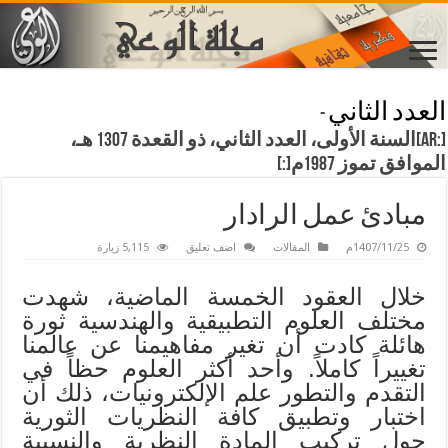
العدد الثاني
-
[:ar]السنة الأولى، العدد الثاني، ذو القعدة 1307 هـ،
الموافق تموز 1987م[:]
مبادئ عمل الرادار
1407/11/25م
المقالات
اضف تعليق
5,115 زيارة
خلال العقود الخمسة الماضية، شهدت
مختلف العلوم التطبيقية والهندسية ثورة
هائلة كادت أن تغير مفاهيمنا عن عالمنا
تغييراً كاملاً. وأحد أكثر العلوم حظاً في
التقدم والتطور علم الإلكترونيات، ذلك أن
اختبار وتطبيق كافة النظريات الثورية
حول تركيب المادة النظرية والنسبية