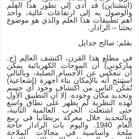
(اينشتاين) قد أدى إلى تطور هذا العلم
والوصول به إلى ارتفاعات عالية، وأحد
أهم تطبيقات هذا العلم والذي هو موضوع
بحثنا – الرادار.
بقلم: صالح جدايل
في مطلع هذا القرن، اكتشف العالِم (ج.
ماركوني) أن الموجات الكهربائية يمكن
أن تنعكس عن الأجسام الصلبة، وبالتالي
استنتج أنه بالإمكان بناء أجهزة (إشعاعية)
تُمَكِّن الناس من اكتشاف وجود أي جسم
وتحديد مكان وجوده. إلا أن التطبيق الأول
لهذه النظرية لم يظهر على نطاق واسع
حتى اشتعلت الحرب العالمية الثانية،
وبالتحديد خلال معركة بريطانيا في ربيع
العام 1940. واليوم بات الرادار حاجة
ملحة وأساسية في مجالات الملاحة