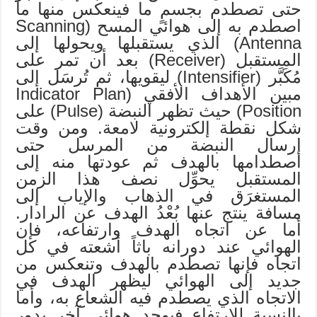
حتى تصطدم بجسمٍ ما فينعكس منها ما
اصطدم به إلى هوائي المسح (Scanning
Antenna) الذي يستقبلها ويحولها إلى
المستقبل (Receiver) بعد أن تمر على
مُكَبَّر (Intensifier) ليقويها، ثم تُرسَل إلى
مبين الأهداف الأفقي (Indicator Plan
Position) حيث تظهر النبضة (Pulse) على
شكل نقطة إلكترونية لامعة. ومن وقت
إرسال النبضة من المرسل حتى
اصطدامها بالهدف ثم عودتها منه إلى
المستقبل يحوِّل نصف هذا الزمن
المستغرَق في الذهاب والإياب إلى
مسافة ينتج عنها بُعْدُ الهدف عن الرادار.
أما عن اتجاه الهدف وارتفاعه، فإن
الهوائي عند دورانه باثاً أشعته في كل
اتجاه فإنها تصطدم بالهدف وتنعكس من
جديد إلى الهوائي ليظهر الهدف في
الاتجاه الذي يصطدم فيه الشعاع به، وأما
بالنسبة للارتفاع فيوجد هوائي آخر يدور