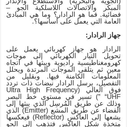
(الجوية والبحرية) والاستطلاع والإنذار
المبكر والاتصالات اللاسلكية الجو –
فضائية. فما هو الرادار؟ وما هي المبادئ
العامة التي يعمل على أساسها؟.
جهاز الرادار:
الرادار هو جهاز كهربائي يعمل على
تحويل التيار الكهربائي إلى موجات
كهرومغناطيسية راديوية ويبثها في اتجاه
معين ثم يتلقى الموجات المرتدة ويحلل
المعلومات الكامنة فيها. وبقليل من
التفصيل، يرسل الرادار نبضات ذات تردد
فوق العالي (Ultra High Frequency
“UHF ”) تسير في مستوى خط البصر
وذلك عن طريق المُرسِل الذي يبثها إلى
الفضاء عن طريق المشع (Emitter) الذي
يشعها إلى العاكس (Reflector) فيعكسها
متخذة شكل العاكس فتذهب إلى الجو