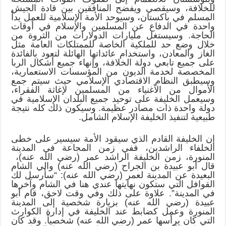
للخلافة، وسيقصي ويفضح المنافقين بين قادة الجيش
المسلم في باكستان، وسيوحد الأمة الإسلامية للعمل يداً
واحدة في الدفاع عن المسلمين والإسلام في أوقات
الحاجة. وسيستغل مليارات الدولارات من الثروة من
خلال وضع حد للملكية الخاصة للممتلكات العامة مثل
الغاز والمعادن، واستخدام عائداتها الهائلة لتعود بالفائدة
على جميع تابعي دولة الخلافة، وإنهاء جميع أشكال الربا
المخصصة لخدمة الديون من المؤسسات الاستعمارية،
وسيطبق النظام الاقتصادي الإسلامي حيث سيتم جمع
الأموال من الأغنياء من المسلمين لإغاثة الفقراء،
وسيعمل الخليفة على توحيد جميع البلدان الإسلامية في
دولة واحدة ذات مصادر عظيمة. وسيكون ذلك كله نتيجة
طبيعية لتنفيذ الخليفة الإسلام الشامل.
إن الخليفة القادم الذي سيقود الأمة سيسير على خطى
الخلفاء الراشدين، ففي زمن المجاعة في المدينة
المنورة، زمن الخليفة الراشد عمر (رضي الله عنه)،
قال أبو عبيدة بن الجراح (رضي الله عنه) والي الشام
البعيدة عن المدينة لعمر (رضي الله عنه): “سأرسل لك
القوافل التي ستكون نهايتها عندي هنا في الشام وآخرها
في المدينة”. علاوة على ذلك وفي وقت لاحق، قام أبو
عبيدة (رضي الله عنه) بزيارة شخصية إلى المدينة
المنورة وعمل كضابط عند الخليفة في إدارة الكوارث
التي كان يرأسها عمر (رضي الله عنه) شخصياً. وقد كان