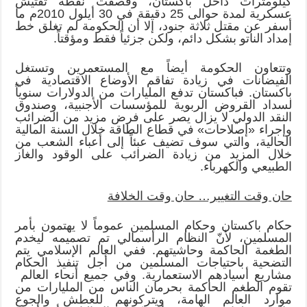
كيلومترات داخل باكستان، وقصفت نقطة تفتيش
عسكرية لمدة حوالى 25 دقيقة في 30 أيلول 2010م ما
أسفر عن مقتل ثلاثة جنود، إلا أن الحكومة لم تغلق خط
إمداد الناتو بشكل دائم، ولكن جزئياً فقط ومؤقتاً.
وتتعاون الحكومة أيضاً مع المستعمرين وتستغل
الفيضانات في زيادة تفاقم الأوضاع الاقتصادية في
باكستان. فباكستان تدفع المليارات من الدولارات سنوياً
لسداد القروض الربوية للمؤسسات الأجنبية، وصندوق
النقد الدولي لا يزال يصر على فرض مزيد من الضرائب
وإجراء «إصلاحات» في قطاع الطاقة خلال السنة المالية
الحالية، والتي سوف تضيف عبئاً إلى أعباء الشعب من
خلال المزيد من زيادة الضرائب على الوقود والغاز
الطبيعي والكهرباء.
حان وقت التغيير… حان وقت الخلافة
حكام باكستان وحكام المسلمين عموماً لا يهتمون بأمر
المسلمين، لأنّ النظام الرأسمالي تم تصميمه ليخدم
الطغمة الحاكمة وحاشيتهم. ففي العالم الإسلامي يتم
التضحية باحتياجات المسلمين من أجل تنفيذ الحكام
مشاريع أسيادهم الاستعمارية. وفي جميع أنحاء العالم
تقوم الطغم الحاكمة بحرمان الناس من المليارات من
موارد العالم الهامة، ويتركونهم للعطش والجوع