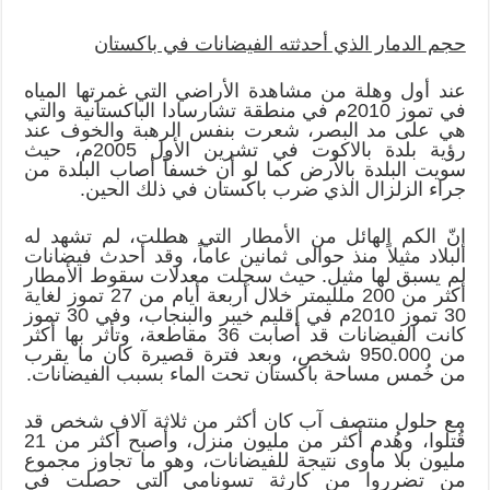
حجم الدمار الذي أحدثته الفيضانات في باكستان
عند أول وهلة من مشاهدة الأراضي التي غمرتها المياه
في تموز 2010م في منطقة تشارسادا الباكستانية والتي
هي على مد البصر، شعرت بنفس الرهبة والخوف عند
رؤية بلدة بالاكوت في تشرين الأول 2005م، حيث
سويت البلدة بالأرض كما لو أن خسفاً أصاب البلدة من
جراء الزلزال الذي ضرب باكستان في ذلك الحين.
إنّ الكم الهائل من الأمطار التي هطلت، لم تشهد له
البلاد مثيلاً منذ حوالى ثمانين عاماً، وقد أحدث فيضانات
لم يسبق لها مثيل. حيث سجلت معدلات سقوط الأمطار
أكثر من 200 ملليمتر خلال أربعة أيام من 27 تموز لغاية
30 تموز 2010م في إقليم خيبر والبنجاب، وفي 30 تموز
كانت الفيضانات قد أصابت 36 مقاطعة، وتأثر بها أكثر
من 950.000 شخص، وبعد فترة قصيرة كان ما يقرب
من خُمس مساحة باكستان تحت الماء بسبب الفيضانات.
مع حلول منتصف آب كان أكثر من ثلاثة آلاف شخص قد
قُتلوا، وهُدم أكثر من مليون منزل، وأصبح أكثر من 21
مليون بلا مأوى نتيجة للفيضانات، وهو ما تجاوز مجموع
من تضرروا من كارثة تسونامي التي حصلت في