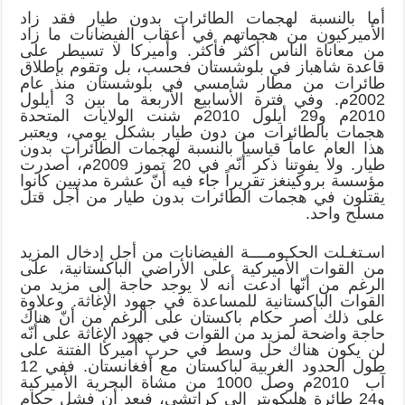
أما بالنسبة لهجمات الطائرات بدون طيار فقد زاد
الأميركيون من هجماتهم في أعقاب الفيضانات ما زاد
من معاناة الناس أكثر فأكثر. وأميركا لا تسيطر على
قاعدة شاهباز في بلوشستان فحسب، بل وتقوم بإطلاق
طائرات من مطار شامسي في بلوشستان منذ عام
2002م. وفي فترة الأسابيع الأربعة ما بين 3 أيلول
2010م و29 أيلول 2010م شنت الولايات المتحدة
هجمات بالطائرات من دون طيار بشكل يومي، ويعتبر
هذا العام عاماً قياسياً بالنسبة لهجمات الطائرات بدون
طيار. ولا يفوتنا ذكر أنّه في 20 تموز 2009م، أصدرت
مؤسسة بروكينغز تقريراً جاء فيه أنّ عشرة مدنيين كانوا
يقتلون في هجمات الطائرات بدون طيار من أجل قتل
مسلح واحد.
اسـتغـلت الحكـومــــة الفيضانات من أجل إدخال المزيد
من القوات الأميركية على الأراضي الباكستانية، على
الرغم من أنّها ادعت أنه لا يوجد حاجة إلى مزيد من
القوات الباكستانية للمساعدة في جهود الإغاثة. وعلاوة
على ذلك أصر حكام باكستان على الرغم من أنّ هناك
حاجة واضحة لمزيد من القوات في جهود الإغاثة على أنّه
لن يكون هناك حل وسط في حرب أميركا الفتنة على
طول الحدود الغربية لباكستان مع أفغانستان. ففي 12
آب 2010م وصل 1000 من مشاة البحرية الأميركية
و24 طائرة هليكوبتر إلى كراتشي، فبعد أن فشل حكام