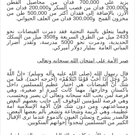
يزيد على 700,000 فدان من محاصيل القطن
و200,000 فدان من قصب السكر و200,000 فدان من
الأرز، بالإضافة إلى فقدان أكثر من 500,000 طن من
مخزون القمح و300,000 فدان من العلف الحيواني.
وفيما يتعلق بالبنية التحتية فقد دمرت الفيضانات نحو
2433 ميل من الطرق السريعة و3508 ميل من السكك
الحديدية، ودمرت نحو 5000 مدرسة، وتُقدر أضرار
المباني العامة بمليار دولار أميركي.
صبر الأمة على امتحان الله سبحانه وتعالى
قال رسول الله (صلى الله عليه وآله وسلم): «إِنَّ اللَّهَ
عَزَّ وَجَلَّ إِذَا أَحَبَّ قَوْمًا ابْتَلَاهُمْ» (أخرجه أحمد)، فما من
شك أنّ الفيضانات هي اختبار عظيم للمسلمين داخل
باكستان وخارجها، مهما كانت كبيرة أو صغيرة، وهي
فرصة لمن يحب الله سبحانه وتعالى أن يصبر ويحتسب،
وهي فرصة للمؤمنين للوقوف إلى جانب بعضهم البعض
ومساعدتهم، ومن دون شك فإنّ الأمة الإسلامية أمة
عظيمة، وهي كريمة وشجاعة وتشعر بألم بعضها البعض،
فالصدر ينشرح وتمتلئ العيون بالدموع عندما ترى الإقبال
الكبير من المسلمين لينجدوا إخوانهم المنكوبين.