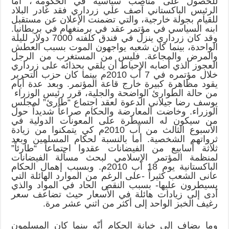
للحصول على مناصب سياسية في الحكومة”، أما
الرئيس الباكستاني آصف علي زرداري فقد غادر البلاد
للقيام بجولة خارجية، والتي تضمنت الإعلان عن مستقبل
ابنه السياسي في مؤتمر عقد في برمنغهام في بريطانيا.
وقد كان زرداري ينزل في فندق كلفته 7000 دولار لليلة
الواحدة، بينما كان شعبه يواجهون الموت بسبب العطش
والمرض والمجاعة. فليس من المستغرب من الرجل
العجوز الذي أصابه الإحباط أن يلقي بحذائه على زرداري
خلال مؤتمره في 7 آب 2010م بينما كان حزب التحرير
يقود مظاهرة كبيرة خارج قاعة المؤتمر. وبعد عدة أيام
من حالة الطوارئ الواضحة والجلية، قرر رئيس الوزراء
يوسف رضا جيلاني الدعوة لعقد اجتماع “طارئ” لمجلس
الوزراء. وخاضت المعارضة والحكام صراعاً شديداً حول
من سيكون له السيطرة على المعونات الدولية في
الأسبوع الثالث من آب 2010م كي يتمكنوا من زيادة
ثرواتهم الشخصية. أما بالنسبة لحكام المسلمين وبعد
ثلاثة أسابيع من الفيضانات عقدوا اجتماعاً “طارئاً”
لمنظمة المؤتمر الإسلامي لبحث مسألة الفيضانات
الباكستانية يوم 18 آب 2010م. وبسبب إهمال الحكام
عانى الشعب كثيراً -على الرغم من الموارد الهائلة التي
يسيطرون عليها- بسبب النقص الحاد في المواد والذي
أدى إلى زيادات هائلة في الأسعار حيث تضاعف سعر
رغيف الخبز الواحد إلى أكثر من اثني عشر مرة.
وما يضاف إلى خيانة الحكام أنّه بينما كان المسلمون