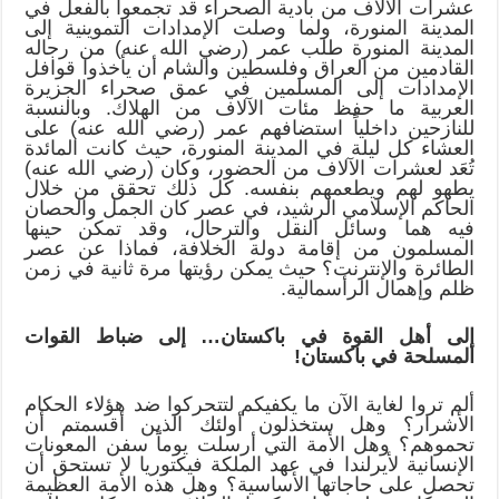
عشرات الآلاف من بادية الصحراء قد تجمعوا بالفعل في
المدينة المنورة، ولما وصلت الإمدادات التموينية إلى
المدينة المنورة طلب عمر (رضي الله عنه) من رجاله
القادمين من العراق وفلسطين والشام أن يأخذوا قوافل
الإمدادات إلى المسلمين في عمق صحراء الجزيرة
العربية ما حفظ مئات الآلاف من الهلاك. وبالنسبة
للنازحين داخلياً استضافهم عمر (رضي الله عنه) على
العشاء كل ليلة في المدينة المنورة، حيث كانت المائدة
تُعَد لعشرات الآلاف من الحضور، وكان (رضي الله عنه)
يطهو لهم ويطعمهم بنفسه. كل ذلك تحقق من خلال
الحاكم الإسلامي الرشيد، في عصر كان الجمل والحصان
فيه هما وسائل النقل والترحال، وقد تمكن حينها
المسلمون من إقامة دولة الخلافة، فماذا عن عصر
الطائرة والإنترنت؟ حيث يمكن رؤيتها مرة ثانية في زمن
ظلم وإهمال الرأسمالية.
إلى أهل القوة في باكستان… إلى ضباط القوات
المسلحة في باكستان!
ألم تروا لغاية الآن ما يكفيكم لتتحركوا ضد هؤلاء الحكام
الأشرار؟ وهل ستخذلون أولئك الذين أقسمتم أن
تحموهم؟ وهل الأمة التي أرسلت يوماً سفن المعونات
الإنسانية لأيرلندا في عهد الملكة فيكتوريا لا تستحق أن
تحصل على حاجاتها الأساسية؟ وهل هذه الأمة العظيمة