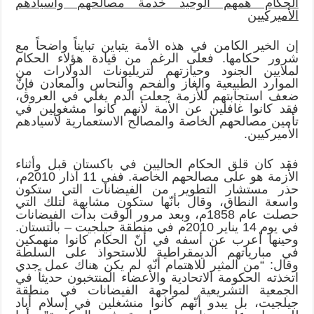
الحكام همهم الوحيد خدمة مصالحهم وأسيادهم
الأميركيين
إن الخير الكامن في هذه الأمة يتباين تبايناً واضحاً مع
شرور حكامها. فعلى الرغم من قيادة هؤلاء الحكام
لملايين الجنود وحيازتهم لتريليونات الدولارات من
الموارد الطبيعية والغاز والفحم والنحاس والمعادن فإنّ
ضعف استجابتهم للأزمة جعلت الدم يغلي في العروق،
فقد كانوا غافلين عن الأمة لأنهم كانوا مشغولين في
تأمين مصالحهم الخاصة والمصالح الاستعمارية لأسيادهم
الأميركيين.
فقد كان قلق الحكام الحاليين في باكستان قبل وأثناء
الأزمة هو على مصالحهم الخاصة. ففي 11 آذار 2010م،
حذر مستشار التطوير من الفيضانات التي ستكون
واسعة النطاق، وقال بأنّها ستكون مشابهة لتلك التي
حصلت عام 1858م، وبعد مرور الوقت بدأت الفيضانات
في يوم 14 يناير 2010م في منطقة جيلجيت – بالتستان.
وحينها أعرب عن أسفه في أنّ الحكام كانوا منهمكين
في مبارياتهم الديمقراطية للاستحواذ على السلطة
وقال: “من المثير للاهتمام أنّه لم يكن هناك عمل جدي
اتخذته الحكومة الاتحادية والأعضاء المنتخبون حديثاً في
الجمعية التشريعية لمواجهة الفيضانات في منطقة
جيلجيت، بل يبدو أنّهم كانوا منشغلين في إسلام أباد