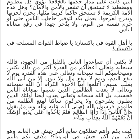
التي كانت على مدار حكمها بالخلافة تؤوي كل مظلوم
ومضطهد لا تستحق أن تشعر بالأمن والأمان؟ وهل هذه
الأمة الكريمة لا تستحق حاكماً كريماً مثلها، يحزن لحزنها
ويفرح لفرحها، يعمل بكد لتوفير حاجات الناس حتى لو
حرم نفسه من النوم، ولا يدّخر جهداً في رفع معاناة
الناس.
يا أهل القوة في باكستان! يا ضباط القوات المسلحة في
باكستان!
لا يكفي أن تساعدوا الناس بالقليل من الجهود، فالله
سبحانه وتعالى أعطاكم من القدرة أكثر من ذلك بكثير،
وسيحاسبكم الله سبحانه وتعالى على هذه القدرة يوم لا
ينفع الندم، ويوم لا ينفع مال ولا بنون إلا من أتى الله
بقلب سليم، اعلموا أيها الأخوة الكرام أنّ الله سبحانه
وتعالى لا يعذب الظالمين الذين تسببوا بمعاناة الناس
فحسب، بل الله سبحانه وتعالى يعذب أيضاً أولئك الذين
يظلون يتفرجون ولا يحركون ساكناً لمنع الظلمة من
ظلمهم فرسول الله (صلى الله عليه وآله وسلم) يقول
«إِنَّ النَّاسَ إِذَا رَأَوْا الظَّالِمَ فَلَمْ يَأْخُذُوا عَلَى يَدَيْهِ أَوْشَكَ
أَنْ يَعُمَّهُمْ اللَّهُ بِعِقَابٍ مِنْهُ».
كيف بكم وأنتم تمتلكون سابع أكبر جيش في العالم وهو
أكبر من أكبر جيش في أوروبا؟! وكيف بكم وأنتم