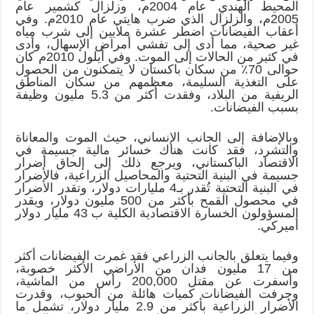
المحيط الهندي عام 2004م، وزلزال كشمير عام
2005م، والزلزال الذي ضرب هايتي عام 2010م. وفي
أعقاب الفيضانات اضطر عشرة ملايين إلى شرب مياه
غير صحية، مما أدى إلى تفشي أمراض الإسهال، وأدى
في كثير من الحالات إلى الموت. وفي أيلول 2010م كان
حوالى 70٪ من سكان باكستان لا يتمكنون من الحصول
على التغذية السليمة، معظمهم من سكان المناطق
الريفية من البلاد، وفقدت أكثر من 5.3 مليون وظيفة
بسبب الفيضانات.
وبالإضافة إلى الجانب الإنساني، حيث الموت والمعاناة
والتشرد، فقد كانت هناك خسائر مالية جسيمة في
الاقتصاد الباكستاني، ويرجع ذلك إلى إلحاق أضرار
جسيمة في البنية التحتية والمحاصيل الزراعية، فالأضرار
في البنية التحتية تُقدر بـ4 مليارات دولار، وتقدر الأضرار
في محصول القمح بأكثر من 500 مليون دولار، ويقدر
المسؤولون الخسارة الاقتصادية الكلية ب 43 مليار دولار
أميركي.
وفيما يتعلق بالجانب الزراعي فقد غمرت الفيضانات أكثر
من 17 مليون فدان من الأراضي الأكثر خصوبة،
وأسفرت عن مقتل 200,000 رأس من الماشية،
وجرفت الفيضانات كميات هائلة من الحبوب، وقدرت
الأضرار الزراعية بأكثر من 2.9 مليار دولار، تشمل ما