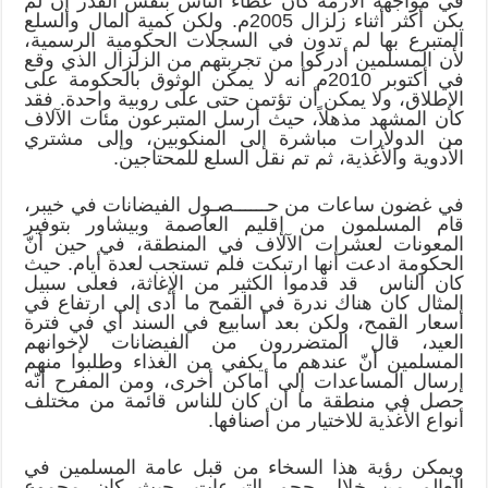
في مواجهة الأزمة كان عطاء الناس بنفس القدر إن لم
يكن أكثر أثناء زلزال 2005م. ولكن كمية المال والسلع
المتبرع بها لم تدون في السجلات الحكومية الرسمية،
لأن المسلمين أدركوا من تجربتهم من الزلزال الذي وقع
في أكتوبر 2010م أنه لا يمكن الوثوق بالحكومة على
الإطلاق، ولا يمكن أن تؤتمن حتى على روبية واحدة. فقد
كان المشهد مذهلاً، حيث أرسل المتبرعون مئات الآلاف
من الدولارات مباشرة إلى المنكوبين، وإلى مشتري
الأدوية والأغذية، ثم تم نقل السلع للمحتاجين.
في غضون ساعات من حــــــصـول الفيضانات في خيبر،
قام المسلمون من إقليم العاصمة وبيشاور بتوفير
المعونات لعشرات الآلاف في المنطقة، في حين أنّ
الحكومة ادعت أنها ارتبكت فلم تستجب لعدة أيام. حيث
كان الناس قد قدموا الكثير من الإغاثة، فعلى سبيل
المثال كان هناك ندرة في القمح ما أدى إلى ارتفاع في
أسعار القمح، ولكن بعد أسابيع في السند أي في فترة
العيد، قال المتضررون من الفيضانات لإخوانهم
المسلمين أنّ عندهم ما يكفي من الغذاء وطلبوا منهم
إرسال المساعدات إلى أماكن أخرى، ومن المفرح أنّه
حصل في منطقة ما أن كان للناس قائمة من مختلف
أنواع الأغذية للاختيار من أصنافها.
ويمكن رؤية هذا السخاء من قبل عامة المسلمين في
العالم من خلال حجم التبرعات، حيث كان مجموع