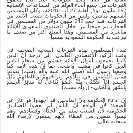
التبرعات من جميع أنحاء العالم من المساعدات الإنسانية
687 مليون دولار لغاية 27 آب 2010م، وكان للمسلمين
أنفسهم مباشرة وليس من الحكومات نصيب الأسد من
التبرعات. فقد جُمع 242 مليون دولار من المسلمين في
الحجاز، تم جمعها من خلال الصندوق السعودي للإغاثة
مباشرة من المسلمين، وهذا المبلغ أكثر من ضعف ما
تبرعت به الحكومة السعودية نفسها.
تقدم المسلمون بهذه التبرعات السخية الضخمة في
وقت الركود الاقتصادي العالمي، إلى درجة أنّ الذين
كانوا يجمعون أموال الإغاثة دهشوا من سخاء الناس
الذين كانوا في مشقة واضحة. حقاً إنّ هذه الأمة كما
وصفها رسول الله (صلى الله عليه وآله وسلم) بقوله:
«مَثَلُ الْمُؤْمِنِينَ فِي تَوَادِّهِمْ وَتَرَاحُمِهِمْ وَتَعَاطُفِهِمْ مَثَلُ
الْجَسَدِ إِذَا اشْتَكَى مِنْهُ عُضْوٌ تَدَاعَى لَهُ سَائِرُ الْجَسَدِ
بِالسَّهَرِ وَالْحُمَّى» (رواه مسلم).
إنّ ادعاء الحكومة بأنّ المانحين قد أجهدوا هو عار عن
الصحة؛ لأن الواقع أنّ الناس لم يعطوا للصناديق
الحكومية لأن الشعب سئم من الحكام وفسادهم، وهم
ليسوا متعبين من العطاء لأنّهم يسعون لإرضاء الله
سبحانه تعالى.