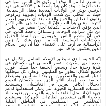
والتشرد. لذا من المتوقع أن يكون حال الناس أسوأ في
وقت الأزمات. وقد كان هذا واضحاً عام 2005م في عهد
الرئيس بوش في الولايات المتحدة معقل الرأسمالية،
حيث تم التخلي عن شعب الولايات الجنوبية وتركوهم
يعانون العطش والجوع والعنف بعد أن ضربهم إعصار
كاترينا. وعلى هذا النحو فإنّ الرأسمالية هي نظام الكفر
الذي يؤمّن الاحتياجات الكمالية لجزء صغير من الناس،
من مثل شرائهم اللوحات والمساكن باهظة الثمن، في
حين أنّ معظم الناس محرومون من أبسط الحقوق
والاحتياجات الأساسية. إنّه من دون شك أنّ زمن
الرأسمالية قد أزف على الانقضاء، كما أن زمن الحكام
الذين يحكمون بها قد انتهى.
إنّه الخليفة الذي سيطبق الإسلام الشامل والكامل هو
وحده الذي سيُحدث التغيير الحقيقي في باكستان في
فترة وجيزة جداً. وسيضع الخليفة حداً بشكل فوري
لجميع أشكال التعاون مع الصليبيين، ويطرد كل موظفيها
الدبلوماسيين والعسكريين من بلاد المسلمين. وسيقطع
الخليفة خط إمداد الناتو الذي يعبر باكستان لتجويع
الاحتلال الكافر الغربي في أفغانستان. وسيستعيد
المنشآت العسكرية الحيوية التي يمكن استخدامها لدعم
جهود الإغاثة مثل القاعدة الجوية بالقرب من يعقوب أباد
والأجواء التي تستخدمها الطائرات الأميركية. وسيشجع
المخلصين من المسلمين في المناطق القبلية
وبلوشستان للانضمام إلى صفوف القوات المسلحة