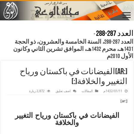
العدد 287-288
-
العدد 287-288، السنة الخامسة والعشرون، ذو الحجة
1431هـ، محرم 1432هـ، الموافق تشرين الثاني وكانون
الأول 2010م
[:ar]الفيضانات في باكستان ورياح
التغيير والخلافة[:]
1432/01/11م
المقالات
اضف تعليق
2,872 زيارة
[:ar]
الفيضانات في باكستان ورياح التغيير
والخلافة