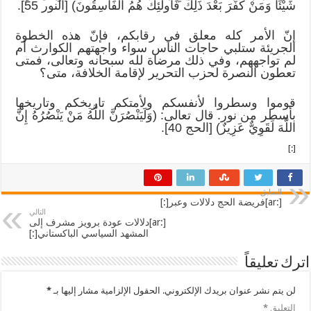
شَيْئًا وَمَنْ كَفَرَ بَعْدَ ذَلِكَ فَأُولَئِكَ هُمُ الْفَاسِقُونَ) [النور 55].
إنّ الأمر كله معلق في رقابكم، فإنّ هذه الخطوة
الجريئة ستلبي حاجات الناس سواء واجهتهم الكوارث أم
لم تواجههم، وفي ذلك مرضاة لله سبحانه وتعالى، فمتى
تعطون النصرة لحزب التحرير لإقامة الخلافة، متى؟
قوموا وسطروا لأنفسكم ولأمتكم تاريخكم وتاريخها
بأسطر من نور. قال تعالى: (وَلَيَنْصُرَنَّ اللَّهُ مَنْ يَنْصُرُهُ إِنَّ
اللَّهَ لَقَوِيٌّ عَزِيزٌ) [الحج 40].
[:]
السابق
[:ar]فريضة الحج دلالات وعبر[:]
التالي
[:ar]دلالات عودة برويز مشرف إلى
المشهد السياسي الباكستاني[:]
اترك تعليقاً
لن يتم نشر عنوان بريدك الإلكتروني.
الحقول الإلزامية مشار إليها بـ
*
التعليق
*