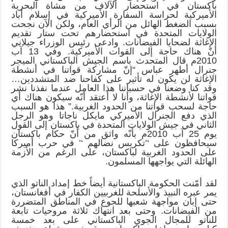
باكستان في استحضار الآلاف من مشاة البحرية
الأميركية لحراسة السفارة الأميركية في إسلام أباد
بسبب الضغط الهائل من الرأي العام، ولكن الآن نجحت
الولايات المتحدة في استحضارهم تحت ستار تقديم
الإغاثة لضحايا الفيضانات. وادعى رئيس الوزراء جيلاني
أنّ هناك حاجة إلى القوات الأميركية. وفي 13 آب
2010م قال المتحدث باسم الجيش الباكستاني الميجر
جنرال أطهر عباس “إنّ مشاركة قواتنا في أنشطة
الإغاثة لن يكون له تأثير على كفاحنا ضد المتشددين…
وقد كنا وضعنا في حسباننا هذا العامل عندما نفذنا نشر
قواتنا لأنشطة الإغاثة، وأنا لا أعتقد أنّه سيكون هناك أي
حاجة لسحب قواتنا من الحدود الغربية.” هذا هو السبب
الذي دفع الجنرال الأميركي مايكل ناجاتا وهو الرجل
الثاني في جيش الولايات المتحدة في باكستان إلى القول
يوم 25 آب 2010م بأنّه واثق من أنّ حكام باكستان
سيحافظون على ‘’تكريس نضالهم ‘’ في حرب أميركا
على الحدود الغربية لباكستان، على الرغم من الأزمة
الهائلة التي يواجهها المسلمون.
لقد أمّنت الحكومة الباكستانية أيضاً خط إمداد الناتو الذي
يمر عبره النبيذ والأسلحة للغربيين الكفار في أفغانستان،
حتى إبان مواجهة شعبها للجوع في المناطق المتضررة
من الفيضانات. وحتى بعد انتهاك ثلاثة مروحيات تابعة
للناتو للمجال الجوي الباكستاني على بعد خمسة