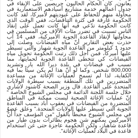
يعانون، كان الحكام الحاليون حريصين على الإبقاء في
جدول أعمالهم خدمة مشاريع أسيادهم الاستعمارية في
محاولة منهم للحفاظ على عبوديتهم لأميركا، لقد كانت
الحكومة غارقة في كثرة التناقضات، ففي الوقت الذي
كانت الحكومة تدّعي فيه أنها كانت تعمل على إنقاذ
الناس تسببت في تضرر مئات الآلاف من المسلمين في
محاولتها لإنقاذ القاعدة الجوية الأميركية، ففي 14 آب
حذرت بعض التقارير أنّ مياه الفيضانات وصلت إلى
حدود 1 كيلومتر من القاعدة الجوية شهباز والتي تسيطر
عليها أميركا، فمن أجل ذلك رتبت الحكومة تحويل مياه
الفيضانات كي تتخطى القاعدة الجوية لحمايتها، مما
تسبب في فيضانات في بلدة ديرا الله يار وتشريد
800,000 شخص. وكما لو أنّ هذا لم يكن سيئاً بما فيه
الكفاية، لذا لم تسمح لعمليات الإغاثة من مساعدة
المتضررين في تلك المنطقة بسبب سيطرة الولايات
المتحدة على القاعدة. قال وزير الصحة كاشنود لاشاري
خلال جلسة اللجنة الدائمة في مجلس الشيوخ الخاصة “
إنّ عمليات الإغاثة الصحية ليست ممكنة في المناطق
المتضررة من الفيضانات في يعقوب أباد بسبب القاعدة
الجوية التي تسيطر عليها الولايات المتحدة.” وعلق عضوٌ
في مجلس الشيوخ محبطاً بالقول “من المؤسف جداً أنّ
الأميركيين يمكنهم شن هجوم بطائرات بدون طيار من
قاعدة شاهباز، ولكن الحكومة عاجزة حتى عن استخدام
قاعدة في البلاد لعمليات الإغاثة”.