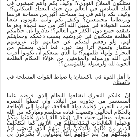
تمتلكون السلاح النووي؟! وكيف بكم وأنتم تعيشون في
البلد السادس في العالم من حيث التعداد السكاني؟!
وكيف بكم وأنتم في بلد مساحته أكبر من مساحة فرنسا
وبريطانيا مجتمعتين؟ وكيف بكم وأنتم تقودون شعباً
يحب الشهادة في سبيل الله أكثر من حبه للحياة وهو ما
تفتقده جميع دول الكفر في العالم؟! تذكروا بأن حكامكم
الظلمة متمكنون في عروشهم بسبب دعمكم وحمايتكم
لهم، ولو رفعتم أيديكم عن حمايتهم فإن عروشهم
ستنهار وتصبح أثراً بعد عين، فما الذي يمنعكم من
التحرك وإنهاء ظلمهم؟! ما الذي يمنعكم أن تكونوا أقرب
إلى الله ورسوله والمؤمنين من هؤلاء الحكام الظلمة
الخونة لله ولرسوله وللمؤمنين؟!
يا أهل القوة في باكستان! يا ضباط القوات المسلحة في
باكستان
إنّ عليكم التحرك لتقتلعوا النظام الذي فرضه علينا
المستعمر من جذوره من البلاد، وأن تعطوا النصرة
لحزب التحرير لإقامة دولة الخلافة، فهلموا إلى الإطاحة
بالحكام الحاليين وتنصيب قيادة مخلصة ومباركة من الله
سبحانه وتعالى حيث قال: (وَعَدَ اللَّهُ الَّذِينَ ءَامَنُوا مِنْكُمْ
وَعَمِلُوا الصَّالِحَاتِ لَيَسْتَخْلِفَنَّهُمْ فِي الْأَرْضِ كَمَا اسْتَخْلَفَ
الَّذِينَ مِنْ قَبْلِهِمْ وَلَيُمَكِّنَنَّ لَهُمْ دِينَهُمُ الَّذِي ارْتَضَى لَهُمْ
وَلَيُبَدِّلَنَّهُمْ مِنْ بَعْدِ خَوْفِهِمْ أَمْنًا يَعْبُدُونَنِي لَا يُشْرِكُونَ بِي