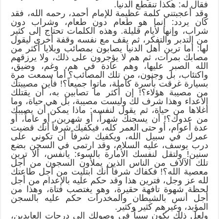
فقال له: هكذا تنقطع الدنيا.
وقد أعجبتني كلمة عظيمة للإمام أحمد، رحمه الله، فقد
كان يردد: إنما هو طعام دون طعام، وشراب دون
شراب، وإنها لأيام قليلة. وهذه الكلمات تحتاج إلى كثير
من التدبر والتفكر، ثم يقف مع نفسه وقفة أخرى ليقول
لها: أما ترين أهل الدنيا يصابون بمصائب وبلايا أكثر من
مصابك بمرات، ثم هم لا يؤجرون على ذلك، ولا يرزقهم
الله الصبر عليها، وهم عادة في هم، وغم، وضيق،
واكتئاب، بل وجنون، من تلك المصائب؟ أما سمعت مرة
بسيارة غرقت بأسرة كاملة، ماتوا جميعاً؟! فأين مصيبتك
من مصيبة هؤلاء؟! إن أكثر ما تصابين به، أن يقتلك
الأعداء وهذا شرف لك وليست مصيبة، بل هي حياة، وما
أغلاها من حياة، ثم يقول لنفسه: ماذا يمكن أن يصيبك
من عدوك؟! أن يسجنك شهراً، أو شهرين، أو عاماً، أو
عدة أعوام، أو حتى العمر كله، فيكفيك شرفاً أنك قضيت
عمرك في سبيل الله، ويكفيك شرفاً أن تكوني على
درب يوسف، عليه السلام، وقد ارتمى في السجن بضع
سنين! ولتقل لنفسك الأمارة بالسوء: يانفس، ألا ترين
تلك الآلاف من الناس الذين يملأون السجون من أجل
معصية الله؟! فكفاك شرفاً أنك ابتليت من أجل طاعتك
لله عز وجل، فترين هذا وقد حكم عليه بالإعدام من أجل
لحظة شهوة تافهة حقيرة، وهو يغتصب فتاة، وهذا من
أجل أنس بالشيطان والمخدرات حكم عليه بالسجن
المؤبد، وغيرهم كثير وكثير.
ولعل ذلك يكون سبباً في وصولك إلى درجات العابدين،