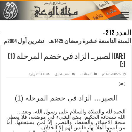
العدد 212
-
السنة التاسعة عشرة رمضان 1425هـ – تشرين أول 2004م
[:ar]الصبر… الزاد في خضم المرحلة (1)
[:]
1425/08/26م
المقالات
اضف تعليق
2,813 زيارة
[:ar]
الصبر… الزاد في خضم المرحلة (1)
الحمد لله والصلاة والسلام على رسول الله، وبعد…
الله سبحانه الحكيم، يضع الشيء في موضعه، فلا يعطي
منحة الاجتباء، والحفظ، والنصر، إلا لمن يستحقها. أما
من ليسوا أهلاً لها، فليس لهم إلا الخذلان.