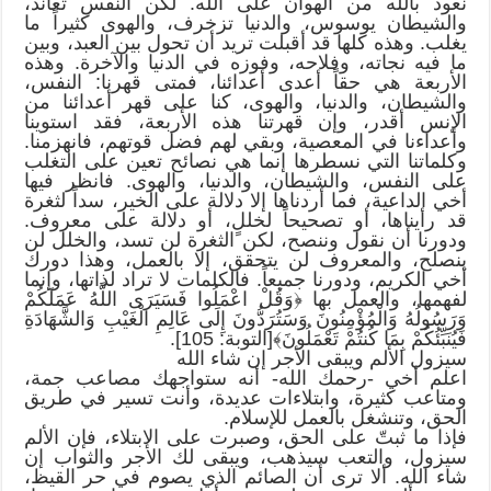
نعوذ بالله من الهوان على الله. لكن النفس تعاند،
والشيطان يوسوس، والدنيا تزخرف، والهوى كثيراً ما
يغلب. وهذه كلها قد أقبلت تريد أن تحول بين العبد، وبين
ما فيه نجاته، وفلاحه، وفوزه في الدنيا والآخرة. وهذه
الأربعة هي حقاً أعدى أعدائنا، فمتى قهرنا: النفس،
والشيطان، والدنيا، والهوى، كنا على قهر أعدائنا من
الإنس أقدر، وإن قهرتنا هذه الأربعة، فقد استوينا
وأعداءنا في المعصية، وبقي لهم فضل قوتهم، فانهزمنا.
وكلماتنا التي نسطرها إنما هي نصائح تعين على التغلب
على النفس، والشيطان، والدنيا، والهوى. فانظر فيها
أخي الداعية، فما أردناها إلا دلالة على الخير، سداً لثغرة
قد رأيناها، أو تصحيحاً لخللٍ، أو دلالة على معروف.
ودورنا أن نقول وننصح، لكن الثغرة لن تسد، والخلل لن
ينصلح، والمعروف لن يتحقق، إلا بالعمل، وهذا دورك
أخي الكريم، ودورنا جميعاً. فالكلمات لا تراد لذاتها، وإنما
لفهمها، والعمل بها ﴿وَقُلْ اعْمَلُوا فَسَيَرَى اللَّهُ عَمَلَكُمْ
وَرَسُولُهُ وَالْمُؤْمِنُونَ وَسَتُرَدُّونَ إِلَى عَالِمِ الْغَيْبِ وَالشَّهَادَةِ
فَيُنَبِّئُكُمْ بِمَا كُنتُمْ تَعْمَلُونَ﴾[التوبة: 105].
سيزول الألم ويبقى الأجر إن شاء الله
اعلم أخي -رحمك الله- أنه ستواجهك مصاعب جمة،
ومتاعب كثيرة، وابتلاءات عديدة، وأنت تسير في طريق
الحق، وتنشغل بالعمل للإسلام.
فإذا ما ثبتّ على الحق، وصبرت على الابتلاء، فإن الألم
سيزول، والتعب سيذهب، ويبقى لك الأجر والثواب إن
شاء الله. ألا ترى أن الصائم الذي يصوم في حر القيظ،