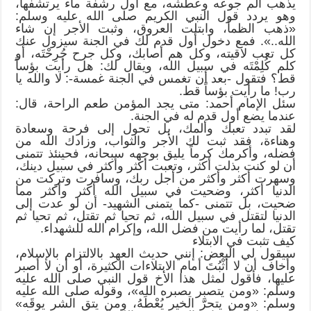
يذهب ألم جوعه وعطشه، مع أول رشفة ماء يرتشفها،
وهو يردد قول النبي الكريم صلى الله عليه وسلم:
«ذهب الظمأ، وابتلت العروق، وثبت الأجر إن شاء
الله..». فمع دخول أول قدم لك في الجنة سيزول عنك
كل تعب لاقيته، وكل هم أصابك، وكل جرح جُرِحْتَه، أو
كلم كُلِمْتَه في سبيل الله، ويقال لك: هل رأيت بؤساً
قط؟ فتقول -بعد أن تغمس في الجنة غمسة-: لا والله يا
رب! ما رأيت بؤساً قط.
سئل الإمام أحمد: متى يجد المؤمن طعم الراحة، قال:
عندما يضع أول قدم له في الجنة.
لقد تبدد تعبك وألمك، بل تحول إلى فرحة وسعادة
وهناءة، فقد ثبت لك الأجر والثواب، وزادك الله من
فضله، وأكرمك كرماً يليق بوجهه سبحانه، فحينئذ تتمنى
أن لو كنت بذلت أكثر، وتعبت أكثر وأكثر في سبيل دينك،
وسهرت أكثر وأكثر من أجل ربك، وسافرت وتركت من
الدنيا أكثر، وضحيت في سبيل الله أكثر وأكثر مما
ضحيت، بل تتمنى -كما يتمنى الشهيد- أن لو عدت إلى
الدنيا لتقتل في سبيل الله، ثم تحيا ثم تقتل، ثم تحيا ثم
تقتل، لما رأيت من فضل الله، وإكرام الله للشهداء.
كيف تثبت في الابتلاء
سيقول لي البعض: إنني حديث العهد بالالتزام بالإسلام،
وأخاف أن لا أثْبُتَ أمام الابتلاءات الكثيرة، أو أن لا أصبر
عليها، فأقول لمثل هذا الأخ قول النبي صلى الله عليه
وسلم: «ومن يتصبر يصبره الله»، وقوله صلى الله عليه
وسلم: «ومن يتحرَّ الخير يُعْطَهُ، ومن يتق الشر يوقَه»