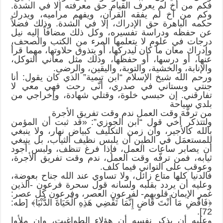
فكم من أخ لم يعرف القيام حق معرفته إلا في الشدة.
وكم من أخ لم يفقه القرآن، ويفهم مراميه، ويدرك
حكمه الباهرة حق الإدراك، إلا في الشدة. وذلك فضلاً
عن حفظه ودراسة تفسيره، وكل ذلك مضافاً إليه نيل
درجات في علوم لا يتعلمها المرء من الكتب والصحف،
وإدراك معان ما كان ليدركها، أو يتذوق حلاوتها، مهما قرأ
عنها، أو درسها، أو حفظها، وذلك مثل معاني التوكل،
والإنابة، والخشية، والتوبة، واليقين، والرضى.
ورحم الله شيخ الإسلام “ابن تيمية” الذي كان يقول: أنا
جنتي وبستاني في صدري، أنّى رحت فهي معي لا
تفارقني. إن حبسي خلوة، وقتلي شهادة، وإخراجي من
بلدي سياحة
من ترفَّهَ وقت العمل ندم وقت تفريق الأجرة
ولتتذكر أخي قول “ابن الجوزي”: «قد ثبت أن المؤمن
بالله كالأجير، وأن زمن التكليف كبياض نهار، ولا ينبغي
للمستعمَل في الطين أن يلبس نظيف الثياب، بل ينبغي
أن يصابر ساعات العمل، فإذا فرغ تنظف، ولبس أجود
ثيابه، فمن ترفّه وقت العمل، ندم وقت تفريق الأجرة،
وعوقب على التواني فيما كلف.
فالدنيا كلها متاع زائل، ولا تساوي عند الله جناح بعوضة،
وعليه أن يردد بقلبه ولسانه قول سحرة فرعون -الذين
غمر الإيمان قلوبهم- لفرعون العصر، وفرعون كل عصر:
﴿فَاقْضِ مَا أَنْتَ قَاضٍ إِنَّمَا تَقْضِي هَذِهِ الْحَيَاةَ الدُّنْيَا﴾ [طه:
72].
وعليه أن يذكر نفسه أن هؤلاء الطواغيت، وإن ملأوا