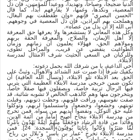
الدنيا ضجيجاً، وصياحاً، وتهديداً، ووعيداً للمؤمنين، فإن ذل
المعصية، ونكدها، وغمها، لا يفارقهم أبداً، كما قال
“الحسن البصري” فإنهم «وإن طقطقت بهم البغال،
وهملجت بهم البراذين، فإن ذل المعصية في وجوههم.
أبى الله إلا أن يذل من عصاه».
وكل هذه المعاني لا يستشعرها ولا يعرفها حق المعرفة
إلا أهل الإيمان، والصلاح، والمعرفة الحقة بربهم
ومولاهم الحق، فهؤلاء يعلمون أن زمانهم وزمان
الطواغيت ينقضي عن قريب، والمراحل تطوى،
وللركبان في السعي الحثيث شرف الامتثال لمدرسة
الابتلاء.
أخي الداعية، يا من شرفك الله بحمل دعوته:
يكفيك شرفاً إذا صبرت عند الشدائد والأهوال، وثبتَّ على
الحق بعد الابتلاء تلو الابتلاء، (ونسأل الله العافية) أن
تكون ضمن خريجي مدرسة الابتلاء العظيمة التي يتربى
فيها الرجال تربية خاصة، ويصقلون فيها صقلا خاصاً،
ويتخرجون منها وهم كالذهب الخالص لا تشوبه شائبة، قد
صفت نفوسهم، وراقت قلوبهم، وحطت ذنوبهم، وقبلت
توبتهم، وخشعوا، وخضعوا، واستسلموا لربهم، وتوكلوا
عليه حق التوكل، ونفضوا أيديهم من سواه. فمن تخرج
من مدرسة الابتلاء بنجاح أصبح إماماً من أئمة الدين،
وقائداً من قادة الرشاد ﴿وَجَعَلْنَا مِنْهُمْ أَئِمَّةً يَهْدُونَ بِأَمْرِنَا
لَمَّا صَبَرُوا وَكَانُوا بِآيَاتِنَا يُوقِنُونَ﴾[السجدة: 24]. فمن
مدرسة الابتلاء تخرج “عمار بن ياسر” و”بلال بن رباح”
و”صهيب” و”سلمان” و”خباب ابن الأرت” و”خبيب بن