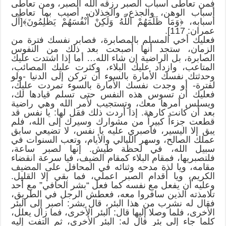
فمن تعاطى أسباب الصبر رزقه الله الصبر، ومن تعاطى
أسباب الوهن، والجذع، والخذلان، أصيب بما تعاطى
أسبابه، ﴿وَمَا ظَلَمَهُمْ اللَّهُ وَلَكِنْ أَنْفُسَهُمْ يَظْلِمُونَ﴾[آل
عمران: 117].
فعليك أخي المسلم بالمصابرة، فصابر نفسك فترة من
الزمان، ستجد أنها أصبحت بعد ذلك من النفوس
الصابرة، بل الراضية إن شاء الله… أما إذا اشتدت عليك
المتاعب، وازداد عليك البلاء، وكثرت عليك المصائب،
وحدثتك نفسك الأمارة بالسوء أن تركن إلى الدنيا -ولو
لفترة- أو وجدت نفسك الأمارة بالسوء تمردت عليك،
فعليك أن تسوس هذه النفس حتى تسلم قيادها لك،
ويسلس أمرها معك، وتستجيب لأمر الله وهي راضية
بعد أن كانت كارهة. إذا أردت ذلك فقل لها: يا نفس قد
قطعت جزءاً كبيراً من مشوارك وسيرك إلى الله، فلم
يبق إلا اليسير، فاصبري عليه يا نفس، لا تضيعي سابق
عملك الصالح، وسهر الليالي والأيام، وتعب السنوات في
سبيل الله، في لحظة طيش. إنها لصبر ساعة،
فلتصبريها، فمقام البلاء كمقام الضيف، فيا سرعة انقضاء
مقامه، ويا لذة مدحه وثنائه في المحافل على المضيف
الكريم، ويا أقدام الصبر اعملي، فما بقي إلا القليل.
وعليه أن يفعل مع نفسه كما فعل “بشر الحافي” مع أحد
تلامذته الذين سافروا معه، فعطش الرجل في الطريق،
فقال له نشرب من هذا البئر، قال بشر: اصبر إلى البئر
الأخرى، فلما وصلا إليها قال: البئر الأخرى، فما زال يعلل،
كلما جاء إلى بئر قال له: البئر الأخرى، ثم التفت إليه