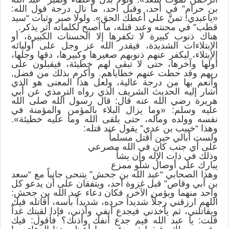
بن حرام” في أحد، وقبل أحد، ما نال درجة قول الله:
«ياعبدي! تمنَّ علي أعطك الحق». ولولا صبر وثبات “سيد
قطب” في محنته وعند قتله، ما أصبح لكلماته أثر يذكر.
هناك ذنوب كبيرة لا تكفرها إلا الحسنات الكبيرة، أو
الإبتلاءات الشديدة، فيقدر الله عز وجل على أوليائه
الإبتلاء، ليكفر عنهم ذنوبهم صغيرها وكبيرها، دقها وجلها،
أولها وآخرها، حتى لا تبقى لهم خطيئة، فيقبلون على
ربهم وقد حطت عنهم خطاياهم. وأكرم بذلك من فضل,
وأنعم بها من درجة عالية، ولعل هذا المعنى هو الذي
أشار إليه الحديث الشريف الذي رواه الترمذي عن أبي
هريرة رضي الله عنه قال: قال رسول الله صلى الله
عليه وسلم: «وما يزال البلاء بالمؤمن والمؤمنة في
نفسه وولده وماله، حتى يلقى الله وما عليه خطيئة».
وهذا “خبيب بن عدي” يقول عند قتله:
ولست أبالي حين أقتل مسلماً
على أي جنب كان في الله مصرعي
وذلك في ذات الإله وإن يشأ
يبارك على أوصال شلو ممزع
وهذا الصحابي “عبد الله بن جحش” يتنحى جانباً مع “سعد
بن أبي وقاص” قبل غزوة أحد، ويتفقان على أن يدعو كل
واحد منهما ويؤمن الآخر، فكان دعاء عبد الله بن جحش:
اللهم ارزقني رجلاً شديداً حرده، شديداً بأسه، أقاتله فيك
ويقاتلني، ثم يأخذني فيجدع أنفي وأذني، فإذا لقيتك غداً
قلت: يا عبد الله فيم جدع أنفك وأذنك؟ فأقول: فيك