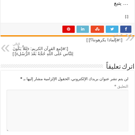
… يتبع
[:]
السابق
[:ar]لماذا يكرهوننا؟[:]
التالي
[:ar]مع القرآن الكريم: ﴿لِئَلاَّ يَكُونَ
لِلنَّاسِ عَلَى اللَّهِ حُجَّةٌ بَعْدَ الرُّسُلِ﴾[:]
اترك تعليقاً
لن يتم نشر عنوان بريدك الإلكتروني.
الحقول الإلزامية مشار إليها بـ
*
التعليق
*