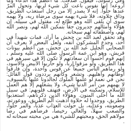
وفي رسولك، فيقول: صدقت. ما أعظم هذا الدعاء وما
أروعه! إنها نفوس باعت كل شيء لربها، وتحول المرّ
عندها حلواً. إنه لا يصدر إلا من رجل استعذب الطريق،
وذاق حلاوته، فلا شيء يهمه سوى مرضاة ربه، ولا يهمه
سوى أن يلقى الله وهو طائع له، مقتول في سبيله. إن
هؤلاء وأمثالهم جديرون حقاً بتمكين الله لهم، ونصر الله
لهم، واصطفائه لهم سبحانه.
وقد تحقق لعبد الله بن جحش ما أراد، فمات شهيداً في
أحد، وجدع المشركون أنفه، ولعل البعض لا يعرف أن
الصحابي الجليل عبد الله بن جحش، من أعظم بيوتات
قريش، وهو ابن عمة الرسول صلى الله عليه وسلم ،
إنهم قوم أحسوا أن سعادتهم لا تكون إلا في سيرهم في
هذا الطريق، ولو مزقوا إرباً، ولو حاربوا الأبيض والأسود،
ولو رماهم الناس جميعاً عن قوس واحدة، وإن فارقوا
أوطانهم وأهليهم. وتشعر وكأنهم يرددون قول القائل:
نحن في نعمة لو علمها الملوك لجالدونا عليها بالسيوف،
لا يهمهم من أمر الدنيا شيء، ولا يشغلهم إلا هم العمل
للإسلام، وتمكينه في الأرض، فتهتف قلوبهم: في سبيل
الله ما أحلى المنون. وهؤلاء الذين ذكرناهم، استعذبوا
الطريق، ووجدوا له حلاوة أذهبت ألم الطريق، ووعورته،
وصعوبته، وعذابه، بل حولت العذاب عذباً، والمر حلواً،
والصعب سهلاً، والغالي رخيصاً، فرضاهم في رضا
مولاهم الحق، ومحبتهم للشيء هي من محبته سبحانه له
.