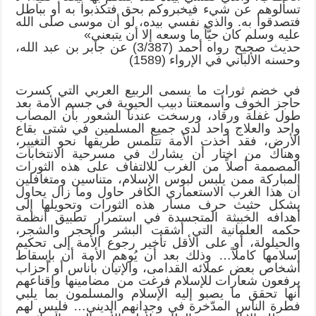
تسألوهم عن شيء فيخبروكم بحق فتكذبوا به أو بباطل
فتصدقوا به. والذي نفسي بيده، لو أن موسى صلى الله
عليه وسلم كان حيّاً ما وسعه إلا أن يتبعني»
حديث صحيح رواه أحمد (3/387) عن جابر بن عبد الله،
وحسنه الألباني في الإرواء (1589)
في خضم ثورات ما يسمى الربيع العربي التي كسرت
حاجز الخوف وأسمعتنا دبيب الحيوية في جسم الأمة بعد
طول غفلة ورقاد، ورسخت عندنا الشعور بأن المصاب
واحد والعلاج واحد لدى جميع المسلمين في شتى بقاع
الأرض، فقد أخذت الأمة تتلمس طريقها نحو التغيير،
وهناك من اختار أن يشارك في مسرحية الانتخابات
المصممة أصلاً من الغرب للالتفاف على هذه الثورات
المباركة ممن يلبس لبوس الإسلام، متناسين ومتغافلين
أن هذا الغرب الاستعماري الكافر حاول وما زال يحاول
بشكل حثيث حرف مسار هذه الثورات وتحويلها إلى
أهدافه الخبيثة المتجسدة في استمرار تطبيق أنظمة
حكمه العلمانية التي أشقت البشر والحجر والشجر،
والحيلولة، أو على الأقل تأخير رجوع الأمة إلى تحكيم
إسلامها كاملاً… وذلك بعد أن يُوهم الأمة أن بإسقاط
أشخاص بعض عملائه القدامى، والإتيان بأناس أو أحزاب
يرفعون شعارات للإسلام فرغت من مضامينها وإقناعهم
أنها تحقق ما يصبو إليه الإسلام والمسلمون بما يلبي
فطرة الناس المدّخرة في وجدانهم الديني… فليس لهم