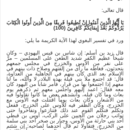
قال تعالى:
يَا أَيُّهَا الَّذِينَ آَمَنُوا
إِنْ تُطِيعُوا
فَرِيقًا مِنَ الَّذِينَ أُوتُوا الْكِتَابَ
يَرُدُّوكُمْ بَعْدَ إِيمَانِكُمْ كَافِرِينَ (100)
ورد في تفسير البغوي لهذا الآية الكريمة ما يلي:
قال زيد بن أسلم: إن شاس بن قيس اليهودي – وكان
شيخاً عظيم الكفر شديد الطعن على المسلمين – مرَّ
على نفر من الأوس والخزرج في مجلس جمعهم
يتحدثون، فغاظه ما رأى من إلفتهم وصلاح ذات بينهم في
الإسلام بعد الذي كان بينهم في الجاهلية من العداوة،
قال: قد اجتمع ملأ بني قيلة بهذه البلاد، لا والله، ما لنا
معهم إذا اجتمعوا بها من قرار، فأمر شاباً من اليهود كان
معه فقال: اعمد إليهم واجلس معهم ثم ذكرهم يوم
بعاث وما كان قبله، وأنشدهم بعض ما كانوا تقاولوا فيه
من الأشعار، وكان بعاث يوماً اقتتلت فيه الأوس مع
الخزرج، وكان الظفر فيه للأوس على الخزرج، ففعل
وتكلم فتكلم القوم عند ذلك فتنازعوا وتفاخروا حتى
تواثب رجلان من الحيين على الركب، أوس بن قبطي
أحد بني حارثة من الأوس، وجبار بن صخر أحد بني سلمة
من الخزرج، فتقاولا ثم قال أحدهما لصاحبه: إن شئتم