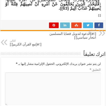
(
فَلْيَحْذَر
ِ الَّذِينَ يُخَالِفُونَ عَنْ أَمْرِهِ أَنْ تُصِيبَهُمْ فِتْنَةٌ أَوْ
يُصِيبَهُمْ عَذَابٌ أَلِيمٌ (63)).
[:]
السابق
[:ar]الدعوة لتدويل قضايا المسلمين
انتحار سياسي[:]
التالي
[:ar]مع القرآن الكريم[:]
اترك تعليقاً
لن يتم نشر عنوان بريدك الإلكتروني.
الحقول الإلزامية مشار إليها بـ
*
التعليق
*