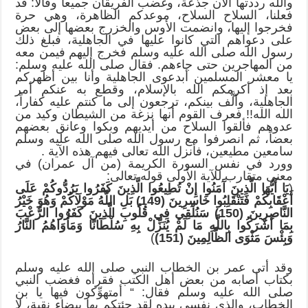
والله رددتها الآن جذعة، وغضب الفريقان جميعاً وقالا: قد
فعلنا، السلاح السلاح، موعدكم الظاهرة، وهي حرة
فخرجوا إليها، وانضمت الأوس والخزرج بعضها إلى بعض
على دعواهم التي كانوا عليها في الجاهلية، فبلغ ذلك
رسول الله صلى الله عليه وسلم فخرج إليهم فيمن معه
من المهاجرين حتى جاءهم. فقال صلى الله عليه وسلم:
يا معشر المسلمين أبدعوى الجاهلية وأنا بين أظهركم
بعد إذ أكرمكم الله بالإسلام، وقطع به عنكم أمر
الجاهلية، وألَّف بينكم، ترجعون إلى ما كنتم عليه كفاراً،
الله الله!! فعرف القوم أنها نزغة من الشيطان وكيد من
عدوهم فألقوا السلاح من أيديهم وبكوا وعانق بعضهم
بعضاً، ثم انصرفوا مع رسول الله صلى الله عليه وسلم
سامعين مطيعين، فأنزل الله تعالى فيهم هذه الآية .
وورد في نفس السورة الكريمة (من آل عمران) في
معنى متقارب للآية الأولى قوله تعالى:
(
يَا أَيُّهَا الَّذِينَ آَمَنُوا
إِنْ تُطِيعُوا
الَّذِينَ كَفَرُوا يَرُدُّوكُمْ عَلَى
أَعْقَابِكُمْ فَتَنْقَلِبُوا خَاسِرِينَ (149) بَلِ اللَّهُ مَوْلَاكُمْ وَهُوَ خَيْرُ
النَّاصِرِينَ (150) سَنُلْقِي فِي قُلُوبِ الَّذِينَ كَفَرُوا الرُّعْبَ
بِمَا أَشْرَكُوا بِاللَّهِ مَا لَمْ يُنَزِّلْ بِهِ سُلْطَانًا وَمَأْوَاهُمُ النَّارُ
وَبِئْسَ مَثْوَى الظَّالِمِينَ (151)
)
وقد أتى عمر بن الخطاب النبي صلى الله عليه وسلم
بكتاب أصابه من بعض أهل الكتب فقرأه فغضب النبي
صلى الله عليه وسلم فقال: “ أمتهوِّكون فيها يا بن
الخطاب، والذي نفسي بيده لقد جئتكم بها بيضاء نقية، لا