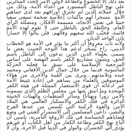
بعد ذلك إلا الخضوع والطاعة لأولي الأمر الجدد السائرين
على نهج الباطل المستورد من أعداء الأمة، وذلك من
خلال عملائه الذين لم تحترق أوراقهم بعد لدى جماهير
الأمة مسخراً لهم ماكينات إعلامية ضخمة تسعى سعياً
خبيثاً في نفس الاتجاه، مسممة الأفكار، ومضلِّلة الرأي
العام، وخالطة الحق بالباطل حتى لا تقوم لهذه الأمة
قائمة، فخيَّب الله سعيهم وفألهم، فلن ينالوا إلا خساراً
بإذن الواحد الديان.
ولأنه بات معروفاً أن أكثر ما يؤثر في الأمة هو الخطاب
الديني، راح يُسخّر لدعم هذا التوجه الخبيث بعض ما
يسمى بعلماء الدين الذين يدعون إلى الباطل باسم
الحق، ويتبنَّون مشاريع الكفر باسم النهضة على أساس
المرجعية الإسلامية على نسق ما فعلته الحركة
الماسونية قديما من خلال جمال الدين الأفغاني ومحمد
عبده وتلامذتهم…ونرى بين الفَينة والأخرى من هؤلاء
الموصوفين بالعلماء من يساهم في إعادة تثبيط الأمة
عبر ادعائه أن قوى الاستعمار الممثلة في هيئة الكفر
المتحدة وما انبثق عنها من مجلس الظلم (الذي يسمونه
بالأمن زوراً وبهتاناً) وسائر المنظمات والهيئات الخبيثة
الدائرة في فلك الكفر والاستكبار العالمي هي الملاذ
الآمن والقوة الركينة التي يُلتمس من عندها الفرج
والنصر، داعين المسلمين إلى الاستمرار العبثي في وضع
قضاياهم الحساسة في تلك الأروقة التآمرية، ناسين أن
اتِّباع نهج الكفر وطاعة الكفار من أهل الكتاب أو غيرهم
يؤدي الى الخسران والبوار في الدنيا قبل الآخرة، وأن لا