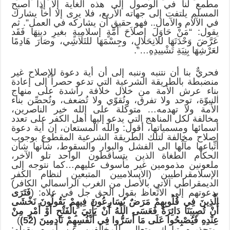
مطمع لنا في الوصول إلى هذه الغاية إلا إذا أصبح
المسلم يلتفت إلى جهاته الأربع، فلا يرى إلا أخاً يشارك
في الآلام والآمال.. فهو حقيق أن يشاركه في العمل”. ثم
يقول: “مَنْ حَاوَلَ إصلاَحَ أمَّةٍ إسلاميةٍ بغيرِ دينِهَا فَقَد
عَرَّضَ وَحْدَتَهَا للانِحَلالِ، وجِسْمَهَا للتَلَاشِي، وصَارَ هَادِمًا
لعَرْشِهَا بِنِيَةِ تَشْييدِهِ…”.
فحريٌّ بنا أن نتنبه وننبه إلى أن أية دعوة للإصلاح غير
منضبطة بالطريقة الشرعية التي تدعو حصراً إلى إعادة
بناء عرش الأمة من خلال خلافة راشدة على منهاج
النبوّة، توحد ولا تفرق، وتُقوّي ولا تُضعف، وتُحصِّن بناء
الأمة ولا تهدمه… متوكلة على الله خير الناصرين،
مخالفة لكل المناهج التي يدعو إليها أهل الكفر على تعدد
أسمائها ومسمياتها، أقول: والله المستعان، إن أية دعوة
إصلاح مخالفة لتلك الطريقة الشرعية المقطوع بوجوب
اتِّباعها مآلُها الى الفشل والبوار والسقوط، شأنها شأن
الحكام الطغاة الذين يتساقطون الواحد تلو الآخر،
ملعونين مذمومين غير مأسوف عليهم…كما نتوجه إلى
الإسلامقراطيين (الاسلاميين المتبعين لنظام الكفر
الديمقراطي الآتي بالأصل من الغرب الرأسمالي الكافر)
بدعوتهم إلى الاتِّعاظ بقول الحق جل في علاه: (
فَتَرَى
الَّذِينَ
فِي قُلُوبِهِمْ مَرَض
ٌ يُسَارِعُونَ فِيهِمْ يَقُولُونَ نَخْشَى
أَنْ تُصِيبَنَا دَائِرَةٌ فَعَسَى اللَّهُ أَنْ يَأْتِيَ بِالْفَتْحِ أَوْ أَمْرٍ مِنْ
عِنْدِهِ فَيُصْبِحُوا عَلَى مَا أَسَرُّوا فِي أَنْفُسِهِمْ نَادِمِينَ (52)
)
وتحذيره تبارك وتعالى للمخالفين عن أمره بقوله: