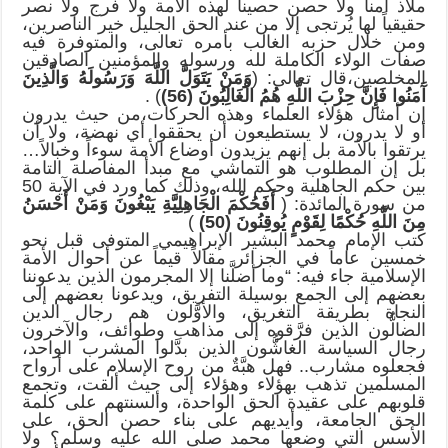
ملاذ آمناً ولا حصن حصيناً لهذه الأمة ولا فرج ولا نصر
حقيقياً لها يُرتجى إلا من عند الحق الجليل خير الناصرين،
ومن خلال حزبه الغالب بأمره تعالى، والمتوفرة فيه
صفات الولاء الكاملة لله ورسوله والمؤمنين الصادقين
المخلصين،قال تعالى: (
وَمَنْ يَتَوَلَّ اللَّهَ وَرَسُولَهُ وَالَّذِينَ
آَمَنُوا فَإِنَّ
حِزْبَ اللَّه
ِ هُمُ الْغَالِبُونَ (56)
) .
إن أمثال هؤلاء العلماء وهذه الحركات،من حيث يدرون
أو لا يدرون، لا يستطيعون أن يحققوا أي نهضة، ولا أن
يرتقوا بالأمة بل إنهم يزيدون أوضاع الأمة سوءاً وخبالاً…
بل إن المطلوب هو التماشي مع مبدأ المفاصلة التامة
بين حكم الجاهلية وحكم الله، وذلك كما ورد في الآية 50
من سورة المائدة: (
أَفَحُكْمَ الْجَاهِلِيَّةِ يَبْغُونَ وَمَنْ أَحْسَنُ
مِنَ اللَّهِ حُكْمًا لِقَوْمٍ يُوقِنُونَ (50)
)
كتب الإمام محمد البشير الإبراهيمي المتوفى قبل نحو
خمسين عاماً في الجزائر مقالاً قيماً عن أحوال الأمة
الإسلامية جاء فيه: “وما أضلَّنا إلا المجرمون الذين يدعوننا
بعضهم إلى الجمع بوسيلة التفريق، ويدعونا بعضهم إلى
النجاة بطريقة التغريق، والأوَّلون هم رجال الدين
الضالُّون الذين فرَّقوه إلى مذاهب وطوائف، والآخرون
رجال السياسة الغاشُّون الذين بدَّلوا المشرب الواحد،
فجعلوه مشارب.. فهل هبَّةٌ من روح الإسلام على أرواح
المسلمين تذهب بهؤلاء وهؤلاء إلى حيث ألقت، وتجمع
قلوبهم على عقيدة الحق الواحدة، وألسنتهم على كلمة
الحق الجامعة، وأيديهم على بناء حصن الحق، على
الأسس التي وضعها محمد صلى الله عليه وسلم؟ ولا