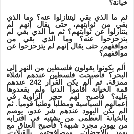
خيانة؟
ثم ما الذي بقي ليتنازلوا عنه؟ وما الذي
بقي من ثوابتهم، حتى يقال إنهم لم
يتنازلوا عن ثوابتهم؟ ثم ما الذي بقي لم
يتزحزحوا عنه؟ وما الذي بقي من
مواقفهم، حتى يقال إنهم لم يتزحزحوا عن
مواقفهم؟
ألم يكونوا يقولون فلسطين من النهر إلى
البحر؟ فأصبحت فلسطين عندهم أشلاء
ممزقة. ثم ألم يكن القرار 242 عندهم
قمة الخيانة أقاموا الدنيا ولم يقعدوها
عليه؟ فأصبح لهم حجر الزاوية في
أعمالهم السياسية ومطلباً وطنياً قومياً. ثم
ألم يكن اليهود عندهم شر عدو، يوصم
بالخيانة العظمى من يشتبه في اقترابه
من يهود، مجرد شبهة؟ فأصبح العناق مع
يهود بالأحضان، ومصافحتهم بالقبلات،