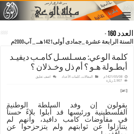
العدد 160
-
السنة الرابعة عشرة _جمادى أولى1421هــ _ آب2000م
كلمة الوعي: مسـلسـل كامـب ديفيـد
أبطـولة هـو ؟ أم ذل وخـذلان ؟
1421/05/08م
المقالات
,
كلمات الأعداد
اضف تعليق
2,907 زيارة
[:ar]
يقولون إن وفد السلطة الوطنية
الفلسطينية ورئيسها قد أبلوا بلاءً حسناً
في مفاوضات كامب دافيد، وأنهم لم
يتنازلوا عن ثوابتهم ولم يتزحزحوا عن
مواقفهم!