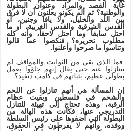
غاية القصد والمراد وعنوان البطولة
والوطنية؟ ثم ألم يكونو يعلنون أن لا فرق
بين اللد والخليل، ولا يافا وجنين، أو
القدس الشرقية والقدس الغربية، أو ما
احتل سابقاً وما احتل لاحقاً، وأنه كله
مطلوب تحريره؟ فنكصوا عما قالوا
وتناسوا ما صرحوا وأعلنوا.
فما الذي بقي من الثوابت والمواقف لم
يتنازلوا عنه حتى يقال إنهم جاؤوا بعمل
بطولي عظيم، بثباتهم في كامب ديفيد؟
إن المسألة هي أنهم تنازلوا عن اللحم
والشحم في فلسطين وبقيت عظام
الرقبة، وهذه تحتاج إلى تهيئة للتنازل
التدريجي عنها، فكانت هذه الهالة من
البطولة التي أضفوها على رئيس السلطة
ووفده، وأنهم لا يفرطون في الحقوق،