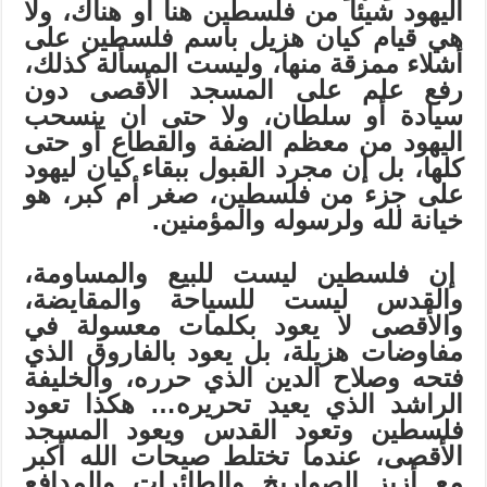
اليهود شيئاً من فلسطين هنا أو هناك، ولا
هي قيام كيان هزيل باسم فلسطين على
أشلاء ممزقة منها، وليست المسألة كذلك،
رفع علم على المسجد الأقصى دون
سيادة أو سلطان، ولا حتى ان ينسحب
اليهود من معظم الضفة والقطاع أو حتى
كلها، بل إن مجرد القبول ببقاء كيان ليهود
على جزء من فلسطين، صغر أم كبر، هو
خيانة لله ولرسوله والمؤمنين.
إن فلسطين ليست للبيع والمساومة،
والقدس ليست للسياحة والمقايضة،
والأقصى لا يعود بكلمات معسولة في
مفاوضات هزيلة، بل يعود بالفاروق الذي
فتحه وصلاح الدين الذي حرره، والخليفة
الراشد الذي يعيد تحريره… هكذا تعود
فلسطين وتعود القدس ويعود المسجد
الأقصى، عندما تختلط صيحات الله أكبر
مع أزيز الصواريخ والطائرات والمدافع