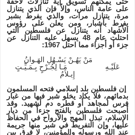
حتى يمكنهم تسويق أية تنازلات لاحقة
على عامة
الناس،
وإلاّ
فإن
الذي
يتنازل
مرة،
يتنازل
مرات،
والذي
يفرط
بشبر
يفرط
بأشبار،
ومن
يعلن على رؤوس
الأشهاد أنه يتنازل عن فلسطين التي
احتلت عام 48 يسهل عليه التنازل عن
جزء أو أجزاء مما احتل 1967:
مَنْ يَهُـنْ يَسْـهُلِ الهَـوانُ
عَلَيْـهِ مَـا لِجُـرْحٍ بِـمَـيِّـتٍ
إِيـلاَمُ
إن فلسطين بلد إسلامي فتحه المسلمون
بدمائهم، فلا يكاد يخلو شبر فيها من غبار
فرس لمجاهد أو قطره دم لشهيد. وقد
أصبحت فلسطين بالفتح جزءاً من ديار
الإسلام، تبذل المهج والأرواح في الحفاظ
عليها، وإن التفريط في شبر منها جريمة
عند الله ورسوله والمؤمنين، لا فرق بين