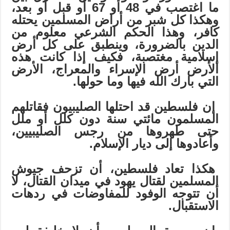
ما اغتصب في 48 أو 67 أو قبل أو بعد،
وهكذا كل شبر من أراض المسلمين يحتله
كافر، وهذا الحكم الشرعي معلوم من
الدين بالضرورة، وينطبق على كل أرض
إسلامية مغتصبة، فكيف إذا كانت هذه
الأرض أرض الإسراء والمعراج، الأرض
التي بارك الله فيها وما حولها.
إن فلسطين قد احتلها الصليبيون فقاتلهم
المسلمون مائتي سنة دون كلل أو ملل
حتى طهروها من رجس الصليبيين،
وأعادوها إلى ديار الإسلام.
هكذا تعاد فلسطين، أن تزحف جيوش
المسلمين لقتال يهود في ميدان القتال، لا
أن تتوجه الوفود للمفاوضات في ردهات
الاستقبال.