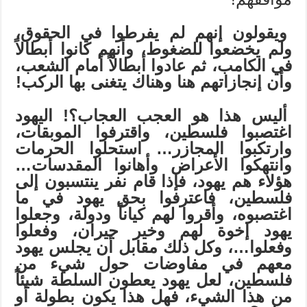
ويقولون إنهم لم يفرطوا في الحقوق،
ولم يخضعوا للضغوط، وأنهم كانوا أبطالاً
في الكامب، ثم عادوا أبطالاً أمام الشعب،
وأن إنجازاتهم هنا وهناك يتغنى بها الركب!
أليس هذا هو العجب العجاب؟! اليهود
اغتصبوا فلسطين، واقترفوا الموبقات،
وارتكبوا المجازر… استحلوا الحرمات
وانتهكوا الأعراض وأهانوا المقدسات…
هؤلاء هم يهود، فإذا قام نفر ينتسبون إلى
فلسطين، فاعترفوا بحق يهود في ما
اغتصبوه، وأقروا لهم كياناً ودولة، وجعلوا
يهود إخوة لهم وخير جيران، وفعلوا
وفعلوا…، وكل ذلك مقابل أن يجلس يهود
معهم في مفاوضات حول شيء من
فلسطين، لعل يهود يعطون السلطة شيئاً
من هذا الشيء، فهل هذا يكون بطولة أو