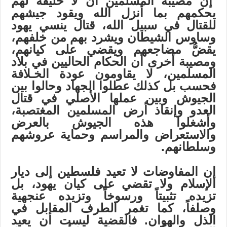
إن مصيبة المسلمين أن لا خليفة لهم
يحكمهم بما أنزل الله ويقود جيشهم
للقتال في سبيل الله، قتال ينسي يهود
وساوس الشيطان ويشرد بهم من خلفهم،
يقضُّ مضاجعهم ويقضي على كيانهم،
ومصيبة أخرى أن الحكام الحاليين في بلاد
المسلمين، لا يقاومون عودة الخـلافة
فحسب بل كذلك عطلوا الجهاد وحالوا بين
الجيوش وبين عملها الأصلي في قتال
العدو وإنقاذ أرض المسلمين
المغتصبة،
وأشغلوا
هذه
الجيوش
بالعرض
والاستعراض
والمراسم
وحماية
عروشهم
وسلطانهم.
إن المفاوضات لا تعيد فلسطين إلى ديار
الإسلام ولا تقضي على كيان يهود، بل
تزيده تثبيتاً ورسوخاً وتزيده عنجهية
وصلفاً، كما تغمر الطرف المقابل في
الذل والهوان. فالقضية ليست أن يعيد