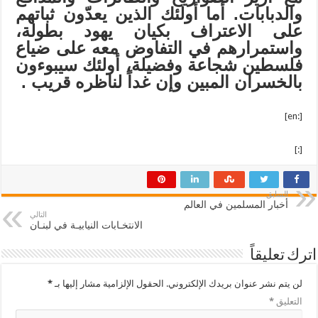
والدبابات. أما أولئك الذين يعدّون ثباتهم
على الاعتراف بكيان يهود بطولة،
واستمرارهم في التفاوض معه على ضياع
فلسطين شجاعة وفضيلة، أولئك سيبوءون
بالخسران المبين وإن غداً لناظره قريب
.
[:en]
[:]
السابق
أخبار المسلمين في العالم
التالي
الانتخـابات النيابيـة في لبنـان
اترك تعليقاً
لن يتم نشر عنوان بريدك الإلكتروني.
الحقول الإلزامية مشار إليها بـ
*
التعليق
*