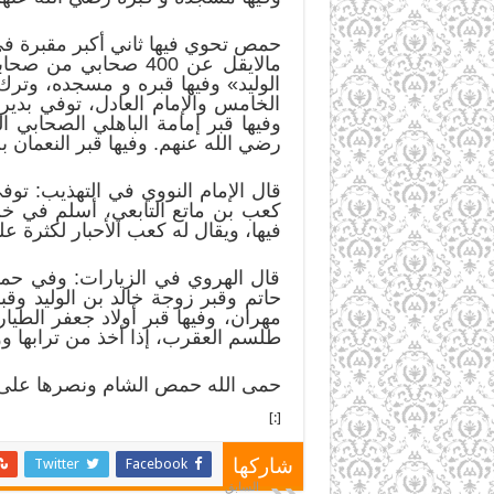
حمص تحوي فيها ثاني أكبر مقبرة في 
مالايقل عن 400 صحا
الوليد» وفيها قبره و مسجده، وترك
الخامس والإمام العادل، توفي بدي
وفيها قبر إمامة الباهلي الصحابي
رضي الله عنهم. وفيها قبر النعمان ب
قال الإمام النووي في التهذيب: تو
كعب بن ماتع التابعي، أسلم في خ
فيها، ويقال له كعب الأحبار لكثرة ع
قال الهروي في الزيارات: وفي حم
حاتم وقبر زوجة خالد بن الوليد وق
مهران، وفيها قبر أولاد جعفر الطيا
طلسم العقرب، إذا أخذ من ترابها و
حمى الله حمص الشام ونصرها على ع
[:]
Twitter
Facebook
شاركها
السابق