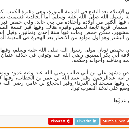
الإسلام بعد البقيع في المدينة المنورة، وهي مقبرة الكتيب.
بي من صحابة رسول الله صلى الله عليه وسلم. أما الخالدية فسميت
 فيها الكثير من أولاده وأحفاده من بني خالد. وفي حمص قبر ع
ر سمعان قرية تابعة لحمص وقبره هناك. وفيها قبر عبسة ا
 المشهور، سكن حمص ومات فيها سنة إحدى وثمانين، وقيل إن
ن البشير وهو أول مولود من الأنصار بعد الهجرة في المدينة المن
في بحمص ثوبان مولى رسول الله صلى الله عليه وسلم، وفيها
لافة أبي بكر الصديق رضي الله عنه وتوفي في خلافة عثما
لمه ومناقبه وأحواله وحكمه.
ص مشهد علي بن أبي طالب رضي الله عنه وفيه عمود وموضع
بر ابنه عبدالرحمن وقبر عبيد الله بن عمر بن الخطاب، وفيها
ر. وفيها مسجد أبي الدرداء وقبر الحجاج بن عامر، رضي الله تعا
وضع على لدغة العقرب تبرأ.
دوِّها.
Pinterest
LinkedIn
Stumbleupon