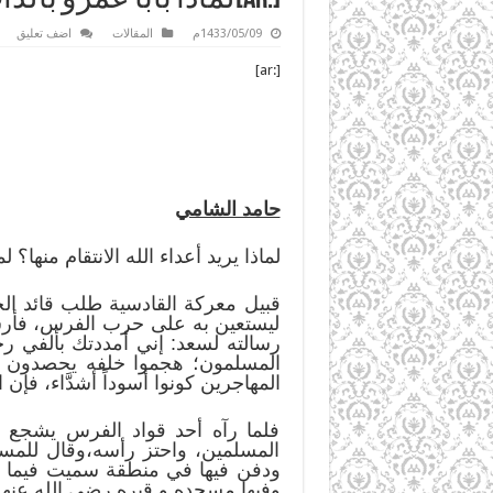
1433/05/09م
المقالات
اضف تعليق
[:ar]
حامد الشامي
لماذا يريد أعداء الله الانتقام منها؟
قبيل معركة القادسية طلب قائد ال
ليستعين به على حرب الفرس، فأرس
رسالته لسعد: إني أمددتك بألفي رجل
المسلمون؛ هجموا خلفه يحصدون رؤ
المهاجرين كونوا أسوداً أشدَّاء، فإ
فلما رآه أحد قواد الفرس يشجع 
المسلمين، واحتز رأسه،وقال للمسل
ودفن فيها في منطقة سميت فيما بع
وفيها مسجده و قبره رضي الله عنهم