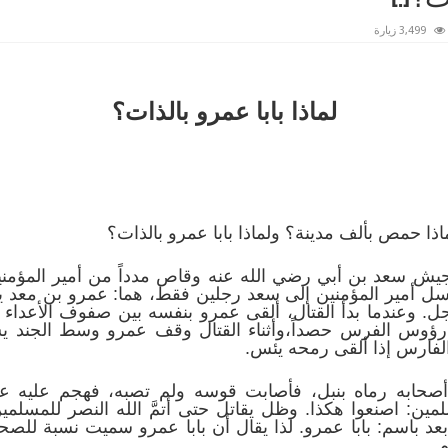
3,499 زيارة
لماذا بابا عمرو بالذات؟
 لماذا حمص بألف مدينة؟ ولماذا بابا عمرو بالذات؟
جيش سعد بن أبي رضي الله عنه وقاص مدداً من أمير المؤم
ل أمير المؤمنين إلى سعد رجلين فقط، هما: عمرو بن معد ي
. وعندما بدأ القتال، ألقى عمرو بنفسه بين صفوف الأعداء يض
وس الفرس حصداً،وأثناء القتال وقف عمرو وسط الجند يشجع
ن الفارس إذا ألقى رمحه يئس.
أصحابه رماه بنبل، فأصابت قوسه ولم تصبه، فهجم عليه 
مين: اصنعوا هكذا. وظل يقاتل حتى أتمَّ الله النصر للمس
د باسم: بابا عمرو. لذا يقال أن بابا عمرو سميت نسبة للص
.