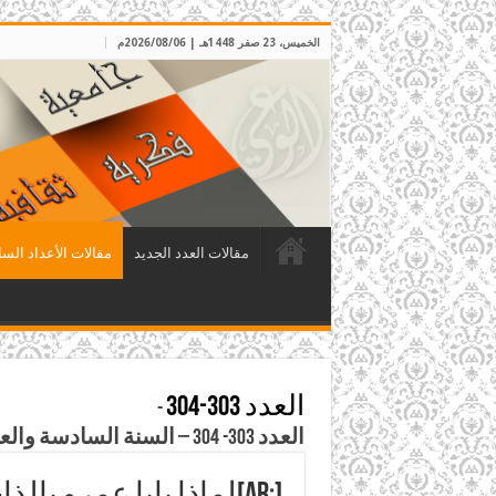
الخميس، 23 صفر 1448هـ | 2026/08/06م
مقالات العدد الجديد
مقالات الأعداد السا
العدد 303-304
-
العدد 303- 304 – السنة السادسة والعشرون، ربيع الثاني وجمادى الأولى 1433هـ، الموافق آذار ونيسان 2012م
[:ar]لماذا بابا عمرو بالذات؟[:]