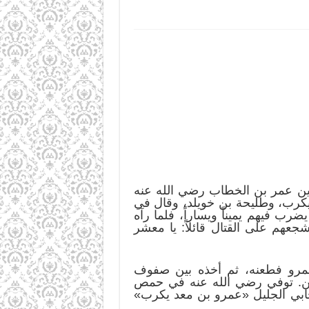
نين عمر بن الخطاب رضي الله عنه
كرب، وطليحة بن خويلد، وقال في
رب فيهم يميناً ويساراً، فلما رآه
هم على القتال قائلاً: يا معشر
عمرو فطعنه، ثم أخذه بين صفوف
لمين. توفي رضي الله عنه في حمص
حابي الجليل «عمرو بن معد يكرب»