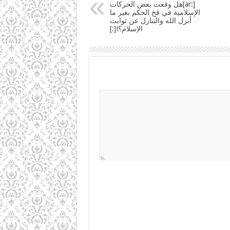
[:ar]هل وقعت بعض الحركات
الإسلامية في فخ الحكم بغير ما
أنزل الله والتنازل عن ثوابت
الإسلام؟![:]