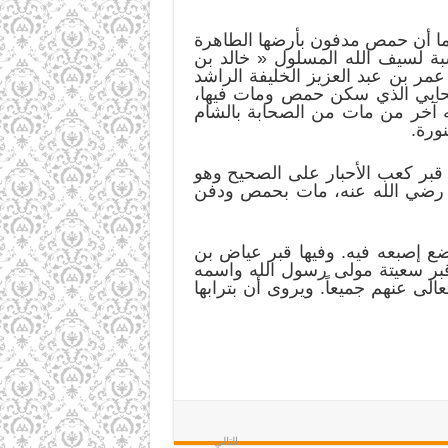
 كما أن حمص مدفون بأرضها الطاهرة
 نسبة لسيف الله المسلول « خالد بن
مر بن عبد العزيز الخليفة الراشد
لصحابي الذي سكن حمص ومات فيها،
ه آخر من مات من الصحابة بالشام
ورة.
 قبر كعب الأحبار على الصحيح وهو
ن رضي الله عنه، مات بحمص ودفن
 إصبعه فيه. وفيها قبر عياض بن
 قبر سعيتة مولى رسول الله واسمه
لى عنهم جميعاً. ويروى أن بترابها
التالي