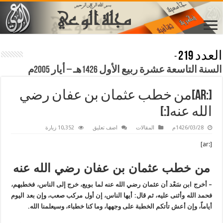
العدد 219
-
السنة التاسعة عشرة ربيع الأول 1426هـ – أيار 2005م
[:ar]من خطب عثمان بن عفان رضي
الله عنه[:]
1426/03/28م
المقالات
اضف تعليق
10,352 زيارة
[:ar]
من خطب عثمان بن عفان رضي الله عنه
– أخرج ابن سَعْد أن عثمان رضي الله عنه لما بويع، خرج إلى الناس، فخطبهم،
فحمد الله وأثنى عليه، ثم قال: أيها الناس، إن أول مركب صعب، وإن بعد اليوم
أياماً، وإن أعش تأتكم الخطبة على وجهها، وما كنا خطباء، وسيعلمنا الله.