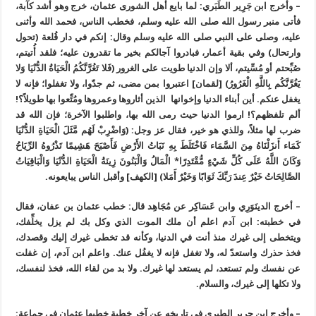
– وأخرج ابن جَرِير الطَبَري: لما بايع أهل الشورى عثمان، خرج وهو أشد كآبة،
فأتى منبر رسول الله صلى الله عليه وسلم، فخطب الناس، فحمد الله وأثنى
عليه، وصلى على النبي صلى الله عليه وسلم وقال: إنكم في دار قُلعة (تحول
وارتحال) وفي بقية أعمار، فبادروا آجالكم بخير ما تقدرون عليه؛ فلقد أُتيتم،
صُبِّحتم أو مُسِّيتم، ألا وإن الدنيا طويت على الغرور (فَلا تَغُرَّنَّكُمُ الْحَيَاةُ الدُّنْيَا وَلا
يَغُرَّنَّكُم بِاللَّهِ الْغَرُورُ) [لقمان] اعتبروا بمن مضى، ثم جدّوا، ولا تغفلوا؛ فإنه لا
يغفل عنكم. أين أبناء الدنيا وإخوانها الذين أثاروها وعمروها ومُتِّعوا بها طويلاً؟!
ألم تلفظهم؟! ارموا الدنيا حيث رمى الله بها، واطلبوا الآخرة؛ فإن الله قد
ضرب لها مثلاً، وللذي هو خير، فقال عز وجل: (وَاضْرِبْ لَهُم مَّثَلَ الْحَيَاةِ الدُّنْيَا
كَمَاء أَنزَلْنَاهُ مِنَ السَّمَاء فَاخْتَلَطَ بِهِ نَبَاتُ الأَرْضِ فَأَصْبَحَ هَشِيمًا تَذْرُوهُ الرِّيَاحُ
وَكَانَ اللَّهُ عَلَى كُلِّ شَيْءٍ مُّقْتَدِرًا* الْمَالُ وَالْبَنُونَ زِينَةُ الْحَيَاةِ الدُّنْيَا وَالْبَاقِيَاتُ
الصَّالِحَاتُ خَيْرٌ عِندَ رَبِّكَ ثَوَابًا وَخَيْرٌ أَمَلا) [الكهف] وأقبل الناس يبايعونه.
– أخرج الدينَوَرِي وابن عَسَاكِر عن مُجَاهِد قال: خطب عثمان بن عفان، فقال
في خطبته: ابن آدم اعلم أن ملك الموت الذي وكل بك لم يزل يخلِّفك،
ويتخطى إلى غيرك منذ أنت في الدنيا، وكأنه قد تخطى غيرك إليك وقصدك،
فخذ حذرك واستعدّ له، ولا تغفل فإنه لا يغفُل عنك. واعلم ابن آدم، إن غفلت
عن نفسك ولم تستعد، لم يستعد لها غيرك. ولا بد من لقاء الله، فخذ لنفسك،
ولا تكلها إلى غيرك، والسلام.
– وأخرج ابن جرير الطبري في تاريخه عن آخر خطبة خطبها عثمان في جماعة: