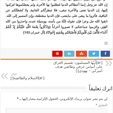
إن الله عز وجل إنما أعطاكم الدنيا لتطلبوا بها الآخرة، ولم يعطكموها لتركنوا
إليها، إن الدنيا تفنى والآخرة تبقى، فلا تبطرنَّكم الفانية، ولا تُشغلنّكم عن
الباقية، فآثروا ما يبقى على مايفنى، فإن الدنيا منقطعة، وإن المصير إلى الله.
اتقوا الله جل وعز؛ فإن تقواه جُنَّة من بأسه، ووسيلة عنده، واحذروا من الله
الغِيَر، والزموا جماعتكم، لا تصيروا أحزاباً (وَاذْكُرُواْ نِعْمَةَ اللَّهِ عَلَيْكُمْ إِذْ كُنتُمْ
أَعْدَاء فَأَلَّفَ بَيْنَ قُلُوبِكُمْ فَأَصْبَحْتُم بِنِعْمَتِهِ إِخْوَانًا) [آل عمران 103]
[:]
السابق
[:ar]أيـّها المسلمون: تقسيم العراق
على أساس عرقي وطائفي هدف
أميركي – يهودي[:]
التالي
[:ar]الإسلام والطائفية[:]
اترك تعليقاً
لن يتم نشر عنوان بريدك الإلكتروني.
الحقول الإلزامية مشار إليها بـ
*
التعليق
*