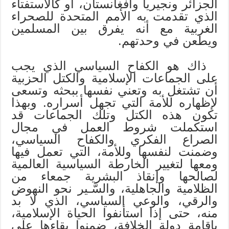
الجزائر ونجيريا وأفغانستان، أو كالاستفتاء
الذي تقدمت به الأمم المتحدة للصحراء
الغربية مع أنه يفرق بين المسلمين
ويطعن في وحدتهم.
ذاك هو الكفاح السياسي الذي يجب
على الجماعات الإسلامية والكتل الحزبية
أن تشتغل به وتعني نفسها ببحثه وتسعى
لإظهاره للأمة التي تجهل أسراره. وبهذا
تكون هذه الكتل وتلك الجماعات قد
استكملت شروط العمل في مجال
الصراع الفكري والكفاح السياسي،
وضمنت لنفسها وللأمة، التي تعمل فيها
ومعها لتغيير الخارطة السياسية العالمية
لصالحها وإنقاذ البشرية جمعاء من
الظلامية والجاهلية، والسَّـير نحو النهوض
والرقي، والوعي السياسي، الذي لا بد
منه، حتى إذا استأنفوا الحياة الإسلامية،
بإقامة دولة الخلافة، ضمنوا بقاءها على