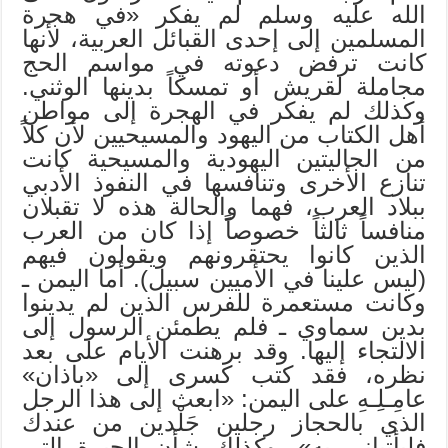
الله عليه وسلم لم يفكر «في هجرة
المسلمين إلى إحدى القبائل العربية، لأنها
كانت ترفض دعوته في مواسم الحج
مجاملة لقريش أو تمسكاً بدينها الوثني.
وكذلك لم يفكر في الهجرة إلى مواطن
أهل الكتاب من اليهود والمسيحيين لأن كلاً
من الجاليتين اليهودية والمسيحية كانت
تنازع الأخرى وتنافسها في النفوذ الأدبي
ببلاد العرب، فهما والحالة هذه لا تقبلان
منافساً ثالثاً خصوصاً إذا كان من العرب
الذين كانوا يحتقرونهم ويقولون فيهم
(ليس علينا في الأميين سبيل). أما اليمن ـ
وكانت مستعمرة للفرس الذين لم يدينوا
بدين سماوي ـ فلم يطمئن الرسول إلى
الالتجاء إليها. وقد برهنت الأيام على بعد
نظره، فقد كتب كسرى إلى «باذان»
عامِـلِـهِ على اليمن: «ابعث إلى هذا الرجل
الذي بالحجاز رجلين جَلْدين من عندك
فليأتياني به». وكذلك شأن الحيرة التي