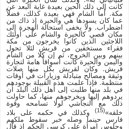
كانت إلى ذلك الحين بعيدة غاية البعد عن
مكة. أما الشام فهي بعيدة كذلك، فضلاً
عما كان يسودها هي والحيرة إذ ذاك من
اضطراب. ولا يخفى استحالة الهجرة إلى
مكان قصي كالحيرة والشام على أولئك
اللاجئين الذين كانوا يخرجون من مكة
فقراء مستخفين من قريش لئلا تحول
بينهم وبين الخروج، ثم إن كلا من الشام
واليمن والحيرة كانت أسواقاً هامة لتجارة
قريش. وكان لقريش بكل منها صلات
وثيقة ومصالح متبادلة وزيارات في أوقات
منتظمة. فإذا علمت هذه القبيلة بوجودهم
في بلد منها طلبت إلى أهل ذلك البلد أن
يردوهم إليها ويخرجوهم منها، كما حاولت
ذلك مع النجاشي لولا تسامحه وقوة
(15)
خلقه»
وكذلك في حكمه على بلاد
فارس حينما وصله خبر سقوط ملكهم
وجلوس امرأة على كرسي الحكم إذ قال