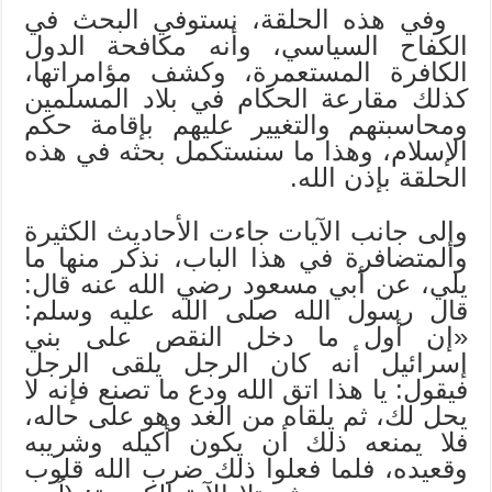
وفي هذه الحلقة، نستوفي البحث في
الكفاح السياسي، وأنه مكافحة الدول
الكافرة المستعمرة، وكشف مؤامراتها،
كذلك مقارعة الحكام في بلاد المسلمين
ومحاسبتهم والتغيير عليهم بإقامة حكم
الإسلام، وهذا ما سنستكمل بحثه في هذه
الحلقة بإذن الله.
وإلى جانب الآيات جاءت الأحاديث الكثيرة
والمتضافرة في هذا الباب، نذكر منها ما
يلي، عن أبي مسعود رضي الله عنه قال:
قال رسول الله صلى الله عليه وسلم:
«إن أول ما دخل النقص على بني
إسرائيل أنه كان الرجل يلقى الرجل
فيقول: يا هذا اتق الله ودع ما تصنع فإنه لا
يحل لك، ثم يلقاه من الغد وهو على حاله،
فلا يمنعه ذلك أن يكون أكيله وشريبه
وقعيده، فلما فعلوا ذلك ضرب الله قلوب