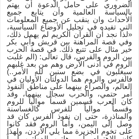
الضروري على حامل الدعوة أن يهتم
بالسياسة العالمية وأن يتابع جميع
الأحداث وان ينقب عن جميع المعلومات
التي تفيده في تحليل الأوضاع السياسية،
«لذا نجد أن القرآن الكريم لم يهمل ذلك،
وفي قصة المراهنة بين قريش وأبي بكر
خير مثال على تتبع ذلك. في قصة الحرب
بين الروم والفرس، قال تعالى: (الم غلبت
الروم في أدنى الأرض وهم من بعد غلبهم
سيغلبون في بضع سنين لله الأمر..)
فالفرس والروم هما الدولتان الأوليان في
العالم، والصراع بينهما على مناطق النفوذ
أمر حتمي، والحرب سجال بينهما، وقد
كان العرب قسمين قسماً موالياً للروم
وقسماً موالياً للفرس كالغساسنة
والمناذرة، حتى إن نفوذ الفرس كان قد
وصل إلى اليمن، وأما الروم فقد كانوا
على تخوم الجزيرة مما يلي الأردن، ولهذا
كان الاهتمام بأمر هاتين الدولتين أمراً