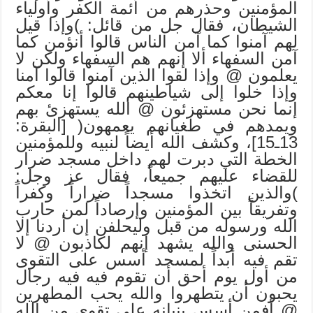
المؤمنين وحذرهم من أئمة الكفر وأولياء
الشيطان، فقال جل من قائل: )وإذا قيل
لهم آمنوا كما آمن الناس قالوا أنؤمن كما
آمن السفهاء ألا إنهم هم السفهاء ولكن لا
يعلمون @ وإذا لقوا الذين آمنوا قالوا آمنا
وإذا خلوا إلى شياطينهم قالوا إنا معكم
إنما نحن مستهزئون @ الله يستهزئ بهم
ويمدهم في طغيانهم يعمهون( [البقرة:
13ـ15]، وكشف الله أيضاً لنبيه وللمؤمنين
الخطة التي دبرت لهم داخل مسجد ضرار
للقضاء عليهم جميعاً، فقال عز وجل:
)والذين اتخذوا مسجداً ضراراً وكفراً
وتفريقاً بين المؤمنين وإرصاداً لمن حارب
الله ورسوله من قبل وليحلفن إن أردنا إلا
الحسنى والله يشهد إنهم لكاذبون @ لا
تقم فيه أبداً لمسجد أسس على التقوى
من أول يوم أحق أن تقوم فيه فيه رجال
يحبون أن يتطهروا والله يحب المطهرين
@ أفمن أسس بنيانه على تقوى من الله