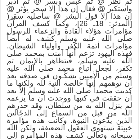
ثم نظر @ ثم عبس وبسر @ ثم أدبر
واستكبر @ فقال إن هذا إلا سحر يؤثر @
إن هذا إلا قول البشر @ سأصليه سقر(
[المدثر: 18ـ 26]، وكما كشف القرآن
مؤامرات هؤلاء القادة والزعماء للرسول
صلى الله عليه وسلم كشف له أيضاً
مؤامرات أئمة الكفر وأولياء الشيطان.
فهذه اليهود تزعم أنها آمنت بمحمد صلى
الله عليه وسلم، فتتظاهر بالإيمان ثم
تكفر، لجعل أتباع محمد صلى الله عليه
وسلم من الأميين يشكّـون في صدقه بعد
أن توهمهم أنها خالصة النية لله ولكنها ما
كذبت محمداً صلى الله عليه وسلم إلا بعد
أن حققت في كتبها ووجدت أن ما يزعمه
لم ينزل الله به من سلطان، وقد حذرهم
الله من قبل من السماع إلى الدجّالين
الذين يدّعون النبوة. وكانت هذه مؤامرة
خبيثة تستهوي العقول الضعيفة، ولكن الله
سبحانه وتعالى كشف هذه المؤامرة إلى