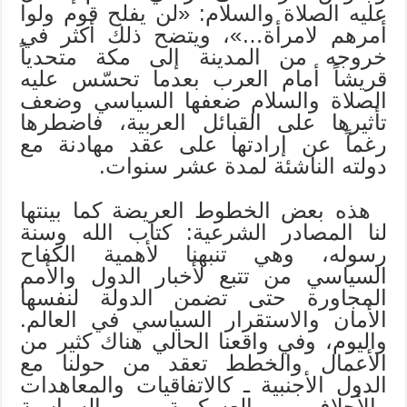
عليه الصلاة والسلام: «لن يفلح قوم ولوا
أمرهم لامرأة…»، ويتضح ذلك أكثر في
خروجه من المدينة إلى مكة متحدياً
قريشاً أمام العرب بعدما تحسّس عليه
الصلاة والسلام ضعفها السياسي وضعف
تأثيرها على القبائل العربية، فاضطرها
رغماً عن إرادتها على عقد مهادنة مع
دولته الناشئة لمدة عشر سنوات.
هذه بعض الخطوط العريضة كما بينتها
لنا المصادر الشرعية: كتاب الله وسنة
رسوله، وهي تنبهنا لأهمية الكفاح
السياسي من تتبع لأخبار الدول والأمم
المجاورة حتى تضمن الدولة لنفسها
الأمان والاستقرار السياسي في العالم.
واليوم، وفي واقعنا الحالي هناك كثير من
الأعمال والخطط تعقد من حولنا مع
الدول الأجنبية ـ كالاتفاقيات والمعاهدات
والأحلاف العسكرية والسياسية