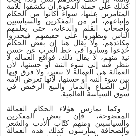
كذلك على حملة الدعوة أن يكشفوا للأمة
المتآمرين عليها، سواء أكانوا من الحكام
وأتباعهم، أم من المفكرين والسياسيين
وأصحاب القلم والدعاية، حتى يعلمهم
الناس ويظهروا على حقيقتهم فيحذروا
مكائدهم. ولا يقال هنا إن بعض الحكام
خُدِعوا وساروا في خط الغرب عن حسن
نية منهم، لا يقال ذلك، فواقع العمالة لا
ينظر فيه إلى سوء النية أو حسنها، لأن
العمالة هي العمالة لا تتغير، ولا فرق فيها
بين سوء النية أو حسنها، لأنها تعرض الأمة
إلى الضياع والدمار والبيع الرخيص في
سوق السياسة العالمية.
وكما يمارس هؤلاء الحكام العمالة
المفضوحة، فإن بعض المفكرين
والسياسيين ومنهم كتّاب الأدب والشعر
والصحافة يمارسون كذلك هذه العمالة