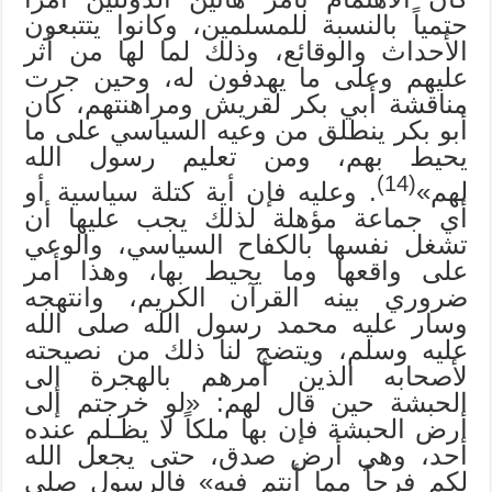
حتمياً بالنسبة للمسلمين، وكانوا يتتبعون
الأحداث والوقائع، وذلك لما لها من أثر
عليهم وعلى ما يهدفون له، وحين جرت
مناقشة أبي بكر لقريش ومراهنتهم، كان
أبو بكر ينطلق من وعيه السياسي على ما
يحيط بهم، ومن تعليم رسول الله
(14)
لهم»
. وعليه فإن أية كتلة سياسية أو
أي جماعة مؤهلة لذلك يجب عليها أن
تشغل نفسها بالكفاح السياسي، والوعي
على واقعها وما يحيط بها، وهذا أمر
ضروري بينه القرآن الكريم، وانتهجه
وسار عليه محمد رسول الله صلى الله
عليه وسلم، ويتضح لنا ذلك من نصيحته
لأصحابه الذين أمرهم بالهجرة إلى
الحبشة حين قال لهم: «لو خرجتم إلى
أرض الحبشة فإن بها ملكاً لا يظـلم عنده
أحد، وهي أرض صدق، حتى يجعل الله
لكم فرجاً مما أنتم فيه» فالرسول صلى