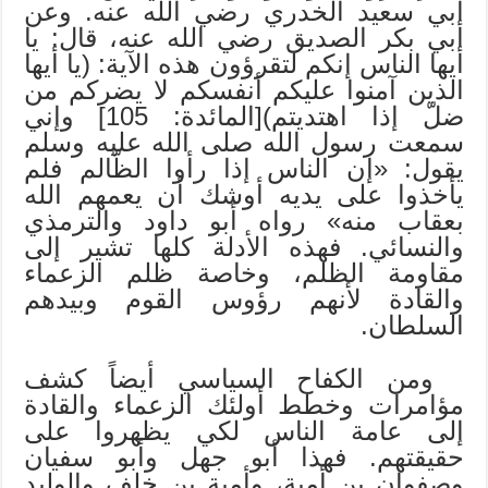
أبي سعيد الخدري رضي الله عنه. وعن
أبي بكر الصديق رضي الله عنه، قال: يا
أيها الناس إنكم لتقرؤون هذه الآية: (يا أيها
الذين آمنوا عليكم أنفسكم لا يضركم من
ضلّ إذا اهتديتم)[المائدة: 105] وإني
سمعت رسول الله صلى الله عليه وسلم
يقول: «إن الناس إذا رأوا الظّالم فلم
يأخذوا على يديه أوشك أن يعمهم الله
بعقاب منه» رواه أبو داود والترمذي
والنسائي. فهذه الأدلة كلها تشير إلى
مقاومة الظلم، وخاصة ظلم الزعماء
والقادة لأنهم رؤوس القوم وبيدهم
السلطان.
ومن الكفاح السياسي أيضاً كشف
مؤامرات وخطط أولئك الزعماء والقادة
إلى عامة الناس لكي يظهروا على
حقيقتهم. فهذا أبو جهل وأبو سفيان
وصفوان بن أمية، وأمية بن خلف والوليد