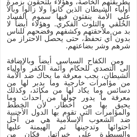
بطريقتهم الخاصة، وهؤلاء يلتحقون بزمرة
أولياء الشيطان الذين كانوا ولا زالوا وبالاً
على الأمة ينفثون فيها سموم الفساد
الخُلُقي والتلوث الفكري. وهؤلاء أيضاً لا
بد من ملاحقتهم وكشفهم وفضحهم للناس
بدون أي تحفظ، حتى يحصل الاحتراز من
شرهم وشر بضاعتهم.
ومن الكفاح السياسي أيضاً وبالإضافة
إلى التصدي للحكام وأئمة الكفر وأولياء
الشيطان، يجب معرفة ما يحاك ضد الأمة
من مؤامرات خارجية وما يدبر لها من
دسائس وما يكاد لها من مكائد، وكذلك
معرفة ما يدور حولها من أحداث وما
يحيق بها من أخطار. لأن الخطط
والمؤامرات التي تقوم بها الدول الأجنبية
ضد الشعوب الإسلامية هي من أجل
احتوائها وتدجينها ثم الهيمنة عليها
والسيطرة على خيراتها. فكان من