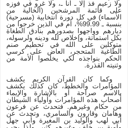
ولا زعيم فذ إلا ـ أنا ـ، ولا غرو في فوزه
على قائمة المرشحين (الخالية من
الأسماء) في كل دورة انتخابية (مسرحية)
بنسبة ـ 99.99%، أم في الذين خرجوا من
ديارهم وواجهوا بصدورهم بنادق الطغاة
بكل استماتة، وإخلاص لله ودينه ولرسوله،
متوكلين على الله في تحطيم صنم
الطاغية المتحجر، العاض على كرسي
الحكم بنواجذه لكي يخلصوا الأمة من
وثنيته القذرة.
وكما كان القرآن الكريم يكشف
المؤامرات والخطط، كان كذلك يكشف
بالاسم صراحة أو بالإشارة والإيماء
أصحاب هذه المؤامرات وأولياء الشيطان
من حكام وغيرهم. فتحدث عن فرعون
وهامان وقارون والسامري، وتحدث عن
أبي لهب والوليد بن المغيرة وأبي جهل
وأمية بن خلف وغيرهم كثير. ولذا يجب