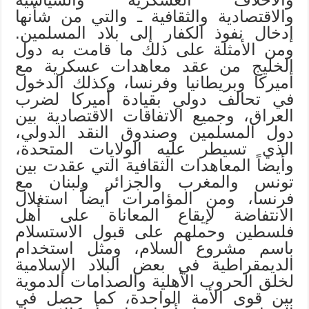
والاقتصادية والثقافية ـ والتي من شأنها
إدخال نفوذ الكفار إلى بلاد المسلمين.
ومن الأمثلة على ذلك ما قامت به دول
الخليج من عقد معاهدات عسكرية مع
أميركا وبريطانيا وفرنسا، وكذلك الدخول
في تحالف دولي بقيادة أميركا لضرب
العراق، وجميع الاتفاقات الاقتصادية بين
دول المسلمين وصندوق النقد الدولي،
الذي تسيطر عليه الولايات المتحدة،
وأيضاً المعاهدات الثقافية التي عقدت بين
تونس والمغرب والجزائر ولبنان مع
فرنسا، ومن المؤامرات أيضاً استغلال
الانتفاضة لإيقاع المعاناة على أهل
فلسطين وحملهم على قبول الاستسلام
باسم مشروع السلام، ومثل استخدام
الديمقراطية في بعض البلاد الإسلامية
لخلق الحروب الأهلية والصدامات الدموية
بين قوى الأمة الواحدة، كما حصل في