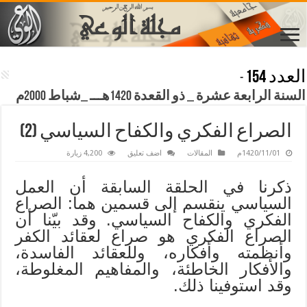
العدد 154
-
السنة الرابعة عشرة _ ذو القعدة 1420هـــ _شباط 2000م
الصراع الفكري والكفاح السياسي (2)
1420/11/01م
المقالات
اضف تعليق
4,200 زيارة
ذكرنا في الحلقة السابقة أن العمل
السياسي ينقسم إلى قسمين هما: الصراع
الفكري والكفاح السياسي. وقد بيّنا أن
الصراع الفكري هو صراع لعقائد الكفر
وأنظمته وأفكاره، وللعقائد الفاسدة،
والأفكار الخاطئة، والمفاهيم المغلوطة،
وقد استوفينا ذلك.