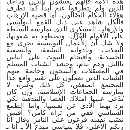
هذه الأمة فإنهم يعيشون بالدين وداخل
الدين ولم يتطرفوا عنه أبداً كما تطرف
هؤلاء الحكام الضَالون. أما قضية الإرهاب
فالكل شاهد على ذلك القمع البوليسي
والإرهاب العسكري الذي تمارسه السلطة
على الأقوام العُزّل، وتضطهد به شعوبها،
ولا شك أن الأعمال البوليسية تجرى مع
التعذيب وبأدواته البشعة، والتصفية
الجسدية، واقتحام البيوت على الناس
بالليل وهم نيام، وحشد الشباب المسلم
في المعتقلات والسجون وخاصة منهم
الشباب الذين يعملون على تغيير واقع هذا
المجتمع المتعفن، كل ذلك وغيره لا
تمارسه الجماعات الإسلامية، وإن كان
يُدّعى عليها امتلاك العصا والبندقية لكي
ترد بهما الأذى عن نفسها. وأما الطمع
السياسي ففي من تراه كامن؟ أفيمن
نصّب نفسه فرعون على الناس وقال أنا
ربكم الأعلى، فلا سياسي مبدع إلا ـ أنا ـ