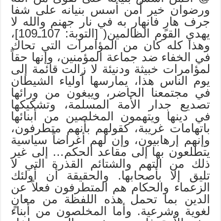
ورضوان خير أمن أسس بنيانه على شفا
جرف هارٍ فانهار به في نار جهنم والله لا
يهدي القوم الظالمين( [التوبة: 107ـ109]،
وهذا كله كان من المؤامرات التي تحاك
في الخفاء ضد جماعة المؤمنين، وإنها حقاً
لمؤامرات خبيثة ودنيئة لا زالت قائمة إلى
يوم الناس هذا، يمارسها أولياء الشيطان
في مجتمعنا الحاضر، ويبغون من ورائها
تصديع جدار الأمة المسلمة، وتشكيكها
في دينها ويتهمون المخلصين من أبنائها
باتهامات غريبة، كقولهم بأنهم متطرفون،
وإنهم إرهابيون، وإن لهم أغراضاً سياسية
يتطلعون بها إلى مقاعد الحكم… إلى غير
ذلك من التهم والشتائم القذرة التي لا
تليق إلا بأصحابها. والحقيقة أن أولئك
الزعماء والحكام هم المتطرفون فعلاً عن
الدين بما تحمل هذه اللفظة من معانٍ
لغوية وشرعية. وأما المخلصون من أبناء