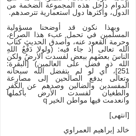
الدوام داخل هذه المجموعة الضخمة من
الدول، وأكثرها دول استعمارية تترصدهم.
وبهذا نكون قد أوضحنا مسؤولية
المسلمين في تحمل عبء هذا الصراع،
وحرمة القعود عنه، وأصدق الحديث كتاب
الله تعالى إذ جاء فيه: (ولولا دَفْعُ اللهِ
الناسَ بعضَهم ببعض لفسدت الأرضُ ولكن
الله ذو فضل على العالمين) [البقرة:
251]، أي لو لم يتفضل الله سبحانه
وتعالى بدفع الصالحين إلى مصارعة
المفسدين والضالين وصدهم عن الكفر
والطغيان لفسدت الأرض بأكملها
وانعدمت فيها مواطن الخير q
[انتهى]
خالد إبراهيم العمراوي