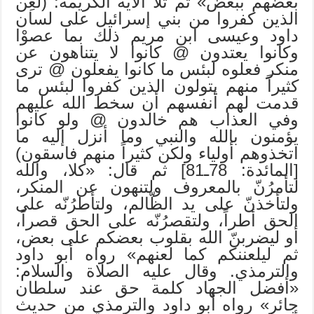
بعضهم ببعض» ثم تلا الآية الكريمة: (لُعِن
الذين كفروا من بني إسرائيل على لسان
داود وعيسى ابن مريم ذلك بما عصوْا
وكانوا يعتدون @ كانوا لا يتناهون عن
منكر فعلوه لبئس ما كانوا يفعلون @ ترى
كثيراً منهم يتولون الذين كفروا لبئس ما
قدمت لهم أنفسهم أن سخط الله عليهم
وفي العذاب هم خالدون @ ولو كانوا
يؤمنون بالله والنبي وما أنزل إليه ما
اتخذوهم أولياء ولكن كثيراً منهم فاسقون)
[المائدة: 78ـ81] ثم قال: «كلا، والله
لتأمرُنّ بالمعروف ولتنهون عن المنكر،
ولتأخذنّ على يد الظّالم، ولتأطرُنّه على
الحق أطراً، ولتقصرُنّه على الحق قصراً،
أو ليضربنّ الله بقلوب بعضكم على بعض،
ثم ليلعننكم كما لعنهم» رواه أبو داود
والترمذي. وقال عليه الصلاة والسلام:
«أفضل الجهاد كلمة حق عند سلطان
جائر» رواه أبو داود والترمذي من حديث