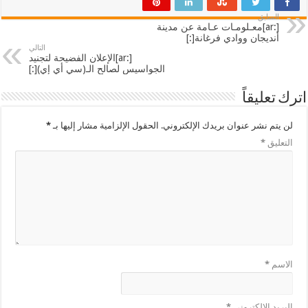
السابق
[:ar]معـلومـات عـامة عن مدينة
أنديجان ووادي فرغانة[:]
التالي
[:ar]الإعلان الفضيحة لتجنيد
الجواسيس لصالح الـ(سي أي إي)[:]
اترك تعليقاً
لن يتم نشر عنوان بريدك الإلكتروني.
الحقول الإلزامية مشار إليها بـ
*
التعليق
*
الاسم
*
البريد الإلكتروني
*