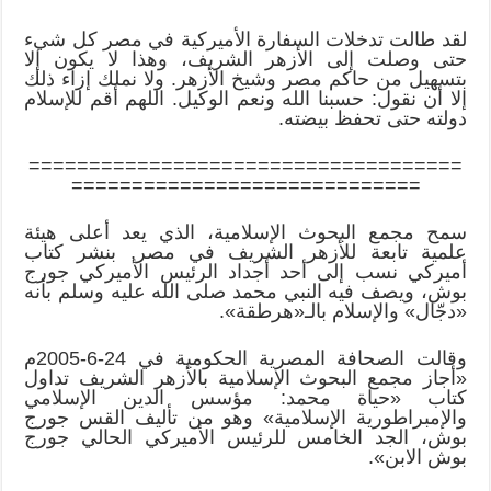
لقد طالت تدخلات السفارة الأميركية في مصر كل شيء
حتى وصلت إلى الأزهر الشريف، وهذا لا يكون إلا
بتسهيل من حاكم مصر وشيخ الأزهر. ولا نملك إزاء ذلك
إلا أن نقول: حسبنا الله ونعم الوكيل. اللهم أقم للإسلام
دولته حتى تحفظ بيضته.
====================================
=============================
سمح مجمع البحوث الإسلامية، الذي يعد أعلى هيئة
علمية تابعة للأزهر الشريف في مصر, بنشر كتاب
أميركي نسب إلى أحد أجداد الرئيس الأميركي جورج
بوش، ويصف فيه النبي محمد صلى الله عليه وسلم بأنه
«دجّال» والإسلام بالـ«هرطقة».
وقالت الصحافة المصرية الحكومية في 24-6-2005م
«أجاز مجمع البحوث الإسلامية بالأزهر الشريف تداول
كتاب «حياة محمد: مؤسس الدين الإسلامي
والإمبراطورية الإسلامية» وهو من تأليف القس جورج
بوش، الجد الخامس للرئيس الأميركي الحالي جورج
بوش الابن».