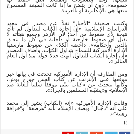
خصومه», دون أن يتضح ما إذا كانت الصيغة المسموح
ببيعها هي بالإنكليزية أو بالعربية.
وكتبت صحيفة “الأخبار” نقلاً عن مصدر في معهد
الدراسات الإسلامية «إن إجازة الكتاب للتداول لم تأتِ
نتيجة لأي ضغوط من أحد؛ لأن الأزهر وجميع هيئاته لا
يقبل أي ضغوط خارجية أو داخلية في كل ما يتعلق
بالدين وأحكامه», داحضة الكلام عن ضغوط مارستها
الإدارة الأميركية للسماح بتداول الكتاب، وأضاف المصدر
«إن إجازة الكتاب للتداول أنهت جدلاً حوله منذ أول العام
الحالي».
ومن المفارقة أن الإدارة الأميركية تحدثت في بيانها عبر
موقعها على الإنترنت عن كتاب القس جورج بوش،
وكأنها تتحدث عن «كتاب تبنّى موقفاً سلبياً للغاية ضد
الإسلام» و«يشبّـه المسلمين بالجراد».
وقالت الإدارة الأميركية «إنه (الكتاب) يشير إلى محمد
على أنه “دجّـال” ويصف الإسلام بأنه “هرطقة” و”خرافة
رهيبة”».
[:]