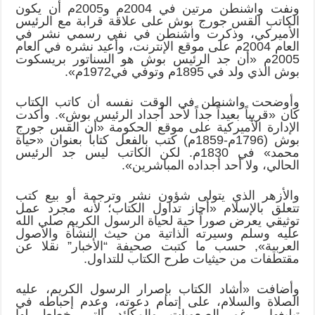
ونفت واشنطن مرتين في 2004م و2005م أن يكون
الكاتب القس جورج بوش على علاقة قرابة مع الرئيس
الأميركي، وذكرت واشنطن في نفي رسمي نشر في
العام 2004م على موقع الإنترنت، وأعيد نشره في العام
2005م «أن جد الرئيس بوش هو السناتور بريسكوت
بوش الذي ولد في 1895م وتوفي في1972م».
وأوضحت واشنطن في الوقت نفسه أن كاتب الكتاب
كان «قريباً بعيداً جداً لأحد أجداد الرئيس بوش». وأكدت
الإدارة الأميركية على موقع الحكومة «أن القس جورج
بوش (1796م-1859م) كتب بالفعل كتاباً بعنوان «حياة
محمد» في 1830م. لكن الكاتب ليس جد الرئيس
الحالي، ولا أحد أجداده المباشرين».
والأزهر الذي يتولى شؤون نشر وترجمة أو بيع كتب
تتعلق بالإسلام «أجاز تداول الكتاب؛ لأنه مجرد عمل
توثيقي يعرض صوراً حية لحياة الرسول الكريم صلى الله
عليه وسلم وسيرته الذاتية من حيث النشأة والأصول
العربية», حسب ما كتبت صحيفة “الأخبار” نقلا عن
مقتطفات من حيثيات طرح الكتاب للتداول.
وأضافت «أشاد الكتاب بإصرار الرسول الكريم، عليه
الصلاة والسلام، على إتمام دعوته، وعدم إحباطه في
تبليغها، رغم الصعوبات والمكائد التي خطط لها