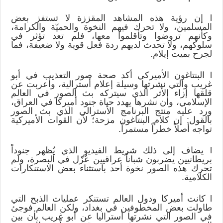
l إن رؤية هذه المشاهد المقززة لا تستفز بعض
المسلمين، ولا تحرك فيهم النخوة والحميّة والكرامة،
وكأنهم تروضوا وتأقلموا معها، فلم تعد تؤثر في
سلوكهم، ولا تحدث لديهم ردة فعل قوية ولا ضعيفة، فما
لجرح بميت إيلام.
l البنتاغون الأميركي أكد صحة صور التعذيب في أبو
غريب والتي نشرتها وسيلة إعلام أسترالية، وأعربت عن
قلقها إزاء الأثر الذي سيتركه بث الصور في العالم
الإسلامي، وأن نشرها يهدد حياة جنود أميركا في العراق،
ورد عليه منتج البرنامج الأسترالي الذي بث الصور
بالقول: إن كلام البنتاغون مزحة؛ لأن القوات الأميركية
تواجه أصلاً خطراً مستمراً.
l يضاف إلى ذلك شريط الفيديو الذي يُظهر جنوداً
بريطانيين يضربون شباناً عراقيين عُزّل في البصرة، ولم
تحرك هذه الصور نخوة أحد باستثناء بعض الاستنكارات
الكلامية.
l كانت أميركا ودول العالم تستنكر عمليات الذبح التي
طاولت بعض المخطوفين في بغداد، ولكن العالم فوجئ
في الصور التي نشرتها أستراليا عن أبو غريب بأن بين