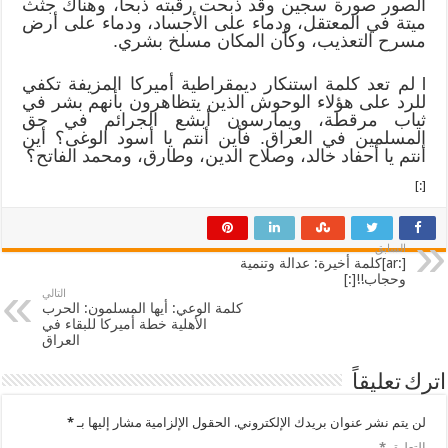
الصور صورة سجين وقد ذبحت رقبته ذبحاً، وهناك جثث
ميتة في المعتقل، ودماء على الأجساد، ودماء على أرض
مسرح التعذيب، وكأن المكان مسلخ بشري.
l لم تعد كلمة استنكار ديمقراطية أميركا المزيفة تكفي
للرد على هؤلاء الوحوش الذين يتظاهرون بأنهم بشر في
ثياب مرقطة، ويمارسون أبشع الجرائم في حق
المسلمين في العراق. فأين أنتم يا أسود الوغى؟ أين
أنتم يا أحفاد خالد، وصلاح الدين، وطارق، ومحمد الفاتح؟
[:]
السابق
[:ar]كلمة أخيرة: عدالة وتنمية
وحجاب!![:]
التالي
كلمة الوعي: أيها المسلمون: الحرب
الأهلية خطة أميركا للبقاء في
العراق
اترك تعليقاً
لن يتم نشر عنوان بريدك الإلكتروني.
الحقول الإلزامية مشار إليها بـ
*
التعليق
*