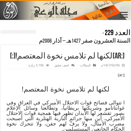
العدد 229
-
السنة العشرون صفر 1427هـ – آذار 2006م
[:ar]لكنها لم تلامس نخوة المعتصم![:]
1427/02/06م
المقالات
اضف تعليق
3,106 زيارة
[:ar]
لكنها لم تلامس نخوة المعتصم!
l تتوالى فضائح قوات الاحتلال الأميركي في العراق وفي
غوانتانامو وشريكتها بريطانيا، وتطالعنا وسائل الإعلام
بصور تقشعر لها الأبدان تظهر فيها همجية قوات الاحتلال
الأميركي، أين منها جرائم النازية الهتلرية التي أصبحت
مضرب الأمثال، ولا يرفّ لهم جفن، ولا تتحرك نخوة
الحكام الخانعين المستسلمين.