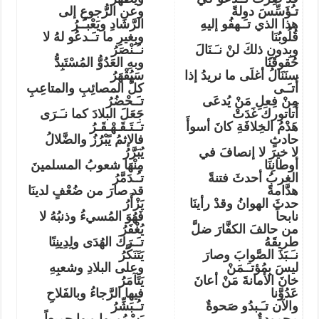
تـُؤَسِّسَ دولةً
وعنِ الرُّجوعِ إلى
هذا الذي تـَـهفُو إليهِ
الرَّشادِ ويَعْبـُـرُ
قُلُوبُنَا
وبِغيرِ ما تـَـدعُو لهُ لا
وبِدونِ ذلكَ لنْ نـَـنَالَ
نـُـنْصَرُ
حُقوقَنَا
وبهِ العَدُوُّ المُسْتَبِدُّ
سنَنَالُ أغلَى ما نريدُ إذا
سَيُقْهَرُ
أَتـَـى
كلُّ المصائِبِ والمتاعِبِ
مِنْ فِعلِ مَنْ يُدعَى
تـَـحْضُرُ
أَتاتوركَ غَدَتْ
جَعَلَ البلادَ كما نـَـرَى
هَدْمُ الخِلافَةِ كانَ أسوأَ
تـَـتَـقَـهْـقَـرُ
حادثٍ
فالإثمُ يًبْرُزُ والضَّلالُ
لا خيرَ لا إنصافَ في
يُبَرَّرُ
أوطانِنَا
مِنْهَا شعوبُ المسلمينَ
الغربُ أحدثَ فتنةً
تـُـدَمَّرُ
هدَّامةً
قد صارَ من ضُعْفٍ لدينَا
حدثَ الهوانُ وقدْ رأينَا
يَزْأَرُ
نابحاً
فَهُوَ المُسيءُ وذنبُهُ لا
من حالفَ الكفَّارَ ضلَّ
يُغْفَرُ
طريقَهُ
تـَـرَكَ الهُدَى ولِدِينِنًا
نـَـبَذَ الصَّوابَ وصارَ
يَتَنَكَّرُ
ليسَ بِمُؤتـَـمَنْ
وعلى البلادِ وشعبِهِ
خانَ الأمانةَ مَنْ أعانَ
يَتَآمَرُ
عَدُوَّنا
فيها الرَّجاءُ وبالفَلاحِ
والآن تـَـبدُو صَحوةٌ
تـُـبَشِّرُ
محمودةٌ
يَسْمُو بِها وبِها جميعاً