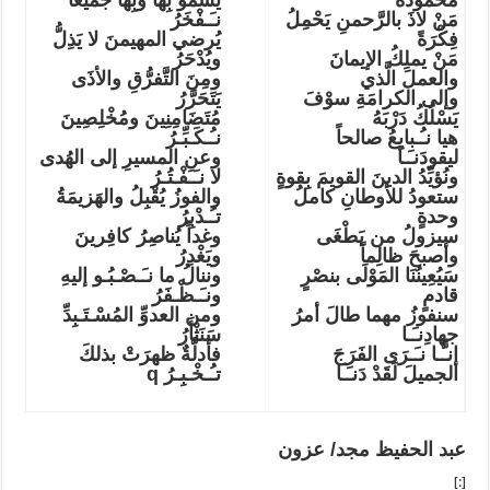
مَنْ لاذَ بالرَّحمنِ يَحْمِلُ
نـَـفْخَرُ
فِكْرَةً
يُرضي المهيمنَ لا يَذِلُّ
مَنْ يملِكُ الإيمانَ
ويُدْحَرُ
والعملَ الَّذي
ومِنَ التَّفرُّقِ والأذَى
وإلى الكرامَةِ سوْفَ
يَتَحَرَّرُ
يَسْلُكُ دَرْبَهُ
مُتَضَامِنِينَ ومُخْلِصِينَ
هيا نـُـبايِعُ صالحاً
نـُـكَـبِّـرُ
ليقودَنـَـا
وعنِ المسيرِ إلى الهُدى
ونُؤيِّدُ الدينَ القويمَ بِقوةٍ
لا نـَـفْـتُـرُ
ستعودُ للأوطانِ كاملُ
والفوزُ يُقْبِلُ والهَزيمَةُ
وحدةٍ
تـُـدْبِرُ
سيزولُ من يَطْغَى
وغداً يُناصِرُ كافِرينَ
وأصبحَ ظالِماً
ويَغْدِرُ
سَيُعِينُنَا المَوْلَى بنصْرٍ
وننالُ ما نـَـصْـبُـو إليهِ
قادمٍ
ونـَـظْـفَرُ
سنفوزُ مهما طالَ أمرُ
ومن العدوِّ المُسْـتَـبِدِّ
جهادِنـَـا
سَنَثْأَرُ
إنـَّـا نـَـرَى الفَرَجَ
فأدلَّةٌ ظهرَتْ بذلكَ
الجميلَ لَقَدْ دَنـَـا
تـُـخْـبِـرُ
q
عبد الحفيظ مجد/ عزون
[:]