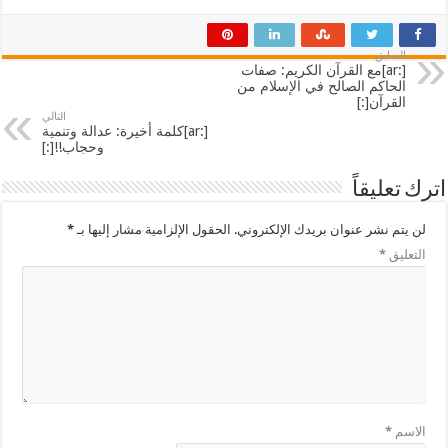
السابق
[:ar]مع القرآن الكريم: صفات
الحاكم الصالح في الإسلام من
القرآن[:]
التالي
[:ar]كلمة أخيرة: عدالة وتنمية
وحجاب!![:]
اترك تعليقاً
لن يتم نشر عنوان بريدك الإلكتروني.
الحقول الإلزامية مشار إليها بـ
*
التعليق
*
الاسم
*