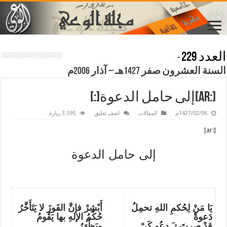
العدد 229
-
السنة العشرون صفر 1427هـ – آذار 2006م
[:ar]إلى حامل الدعوة[:]
1427/02/06م
المقالات
اضف تعليق
3,595 زيارة
[:ar]
إلى حامل الدعوة
يَا مَنْ لِحُكمِ اللهِ تحمِلُ
أَبْشِرْ فإنَّ الفَوزَ لا يَتَأَخَّرُ
دَعوةً
حُكْمُ الإلهِ بها يَقُومُ
قدْ صِرتَ تـَـدعُو كَيْ
ويَظْهَرُ