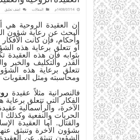
1408/07/14م
المقالات
اضف تعليق
إن العقيدة الروحية هي 
البحث عن رعاية شؤون الدن
وأحكام، فإن كانت الأفكار 
أو تتعلق برعاية هذه الش
بثوابه فإن هذه العقيدة ت
القدر والتكليف والخير وا
تتعلق برعاية هذه الشؤو
ومحاسبته ومثل العقوبات و
فالنصرانية مثلاً عقيدة
روح
الفكار التي تتعلق برعاية
الآخرة، والرأسمالية عقيد
الحريات والنفعية وكذلك ا
والقتال. أما العقيدة الإس
بشؤون الأخرة وتنبثق عنها 
الشؤون تنبثق عن العقيدة 