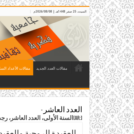
السبت، 25 صفر 1448هـ | 2026/08/08م
مقالات العدد الجديد
مقالات الأعداد السا
العدد العاشر
-
[:ar]السنة الأولى، العدد العاشر، رجب 1408هـ، الموافق آذار 1988م[:]
العقيدة الروحية والعقي