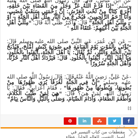
عَنِ ابْنِ عَبَّاسٍ، قَالَ: قَالَ رَسُولُ اللَّهِ صلى الله عليه
وسلم:
“إِذَا فَرَغَ اللَّهُ عَزَّ وَجَلَّ مِنَ الْقَضَاءِ بَيْنَ خَلْقِهِ،
أَخْرَجَ كِتَابًا مِنْ تَحْتِ الْعَرْشِ: إِنَّ رَحْمَتِي سَبَقَتْ غَضَبِي،
وَأَنَا أَرْحَمُ الرَّاحِمِينَ، فَيُخْرِجُ مِنَ النَّارِ مِثْلَ أَهْلِ الْجَنَّةِ – أَوْ
– مِثْلَيْ أَهْلِ الْجَنَّةِ”
قَالَ: وَأَكْبَرُ ظَنِّي أَنَّهُ قَالَ:
“مِثْلَيْ أَهْلِ
الْجَنَّةِ بَيْنَ أَعْيُنِهِمْ: عُتَقَاءُ اللَّهِ
“
– عَنِ ابْنِ عُمَرَ، عَنِ النَّبِيِّ صلى الله عليه وسلم قَالَ:
“يُؤْتَى بِالْمَوْتِ يَوْمَ الْقِيَامَةِ فِي صُورَةِ كَبْشٍ أَمْلَحَ، فَيُذْبَحُ
بَيْنَ الْجَنَّةِ وَالنَّارِ، ثُمَّ يُقَالُ: يَا أَهْلَ الْجَنَّةِ،
أَيْقِنُوا بِالْخُلُودِ،
وَيَا أَهْلَ النَّارِ، أَيْقِنُوا بِالْخُلُودِ. قَالَ: فَيَزْدَادُ أَهْلُ النَّارِ حُزْنًا،
وَأَهْلُ الْجَنَّةِ سُرُورًا
“
-عَنْ عَلِيٍّ، رَضِيَ اللَّهُ عَنْهُ قَالَ: قَالَ رَسُولُ اللَّهِ صلى الله
عليه وسلم:
“إِنَّ فِي الْجَنَّةِ لَغُرَفًا يُرَى ظُهُورُهَا مِنْ
بُطُونِهَا، وَبُطُونُهَا مِنْ ظُهُورِهَا”
، فَقَامَ أَعْرَابِيٌّ، فَقَالَ: يَا
رَسُولَ اللَّهِ، لِمَنْ هِيَ؟ قَالَ:
“هِيَ لِمَنْ طَيَّبَ الْكَلَامَ،
وَأَطْعَمَ الطَّعَامَ، وَأَدَامَ الصِّيَامَ، وَصَلَّى بِاللَّيْلِ وَالنَّاسُ نِيَامٌ”
[:]
السابق
مقتطفات من كتاب التيسير في
أصول التفسير للعالم الجليل عطاء