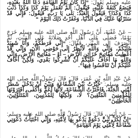
عليه وسلم يَقُولُ:
“إِذَا كَانَ يَوْمُ الْقِيَامَةِ دَعَا اللَّهُ بِعَبْدِهِ،
فَيَضَعُ كَنَفَهُ عَلَيْهِ، فَيَقُولُ: أَلَمْ تَعْمَلْ يَوْمَ كَذَا وَكَذَا ذَنْبَ
كَذَا
وَكَذَا؟ فَيَقُولُ الْعَبْدُ: بَلَى يَا رَبِّ، فَيَقُولُ: فَإِنِّي قَدْ
سَتَرْتُهَا عَلَيْكَ فِي الدُّنْيَا، وَغَفَرْتُ ذَلِكَ الْيَوْمَ
“
– عَنْ عُقْبَةَ، أَنَّ رَسُولَ اللَّهِ صلى الله عليه وسلم خَرَجَ
يَوْمًا، فَصَلَّى عَلَى أَهْلِ أُحُدٍ صَلَاتَهُ عَلَى الْمَيِّتِ، ثُمَّ
انْصَرَفَ إِلَى الْمِنْبَرِ، فَقَالَ:
“إِنِّي فَرَطُكُمْ، وَأَنَا شَهِيَدٌ
عَلَيْكُمْ، وَإِنِّي وَاللَّهِ لَأَنْظُرُ إِلَى حَوْضِي الْآنَ، وَإِنِّي قَدْ
أُعْطِيتُ مَفَاتِيحَ خَزَائِنِ
الْأَرْضِ – أَوْ – مَفَاتِيحَ الْأَرْضِ، وَإِنِّي
وَاللَّهِ مَا أَخَافُ عَلَيْكُمْ أَنْ تُشْرِكُوا بَعْدِي، وَلَكِنْ أَخَافُ
عَلَيْكُمْ أَنْ تَنَافَسُوا فِيهَا”.
عَنْ عَبْدِ اللَّهِ بْنِ عُمَرَ، قَالَ: قَالَ رَسُولُ اللَّهِ صلى الله
عليه وسلم: “
خُيِّرْتُ بَيْنَ الشَّفَاعَةِ وَبَيْنَ أَنْ يَدْخُلَ شَطْرُ
أُمَّتِي الْجَنَّةَ، فَاخْتَرْتُ الشَّفَاعَةَ، لِأَنَّهَا أَعَمُّ وَأَكْفَى، أَفَتَرَوْنَهَا
لِلْمُؤْمِنِينَ الْمُتَّقِينَ؟ لَا، وَلَكِنَّهَا لِلْمُذْنِبِينَ، الْمُتَلَوِّثِينَ،
الْخَاطِئِينَ”
– عَنْ أَنَسٍ، قَالَ: قَالَ رَسُولُ اللَّهِ صلى الله عليه وسلم:
“إِنَّ لِكُلِّ نَبِيٍّ دَعْوَةً يَدْعُو بِهَا لِأُمَّتِهِ، وَإِنِّي اخْتَبَأْتُ دَعْوَتِي
شَفَاعَةً لِأُمَّتِي يَوْمَ الْقِيَامَةِ”