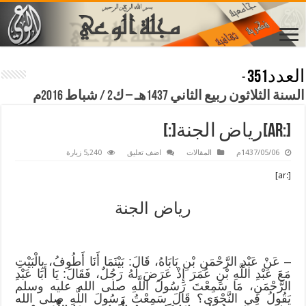
العدد351
-
السنة الثلاثون ربيع الثاني 1437هـ – ك2 / شباط 2016م
[:ar]رياض الجنة[:]
1437/05/06م
المقالات
اضف تعليق
5,240 زيارة
[:ar]
رياض الجنة
– عَنْ عَبْدِ الرَّحْمَنِ بْنِ بَابَاهُ، قَالَ: بَيْنَمَا أَنَا أَطُوفُ، بِالْبَيْتِ
مَعَ عَبْدِ اللَّهِ بْنِ عُمَرَ إِذْ عَرَضَ لَهُ رَجُلٌ، فَقَالَ: يَا أَبَا عَبْدِ
الرَّحْمَنِ، مَا سَمِعْتَ رَسُولَ اللَّهِ صلى الله عليه وسلم
يَقُولُ فِي النَّجْوَى؟ قَالَ سَمِعْتُ رَسُولَ اللَّهِ صلى الله