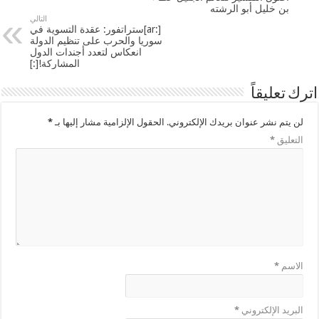
بن خليل أبو الرشته
التالي
[:ar]ستراتفور: عقدة التسوية في
سوريا والحرب على تنظيم الدولة
انعكاس لتعدد أجندات الدول
المشاركة![:]
اترك تعليقاً
لن يتم نشر عنوان بريدك الإلكتروني.
الحقول الإلزامية مشار إليها بـ
*
التعليق
*
الاسم
*
البريد الإلكتروني
*