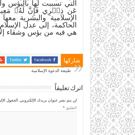
التي تسببت لها بالبؤس وال
عَن ذِكۡرِي فَإِنَّ لَهُۥ مَعِيش
الإسلامية والبشرية معه
الحاكمة، إلى عدل الإسلام
هي فيه من بؤس وشقاء إلا 
Twitter
Facebook
شاركها
السابق
طبيعة الدعوة الإسلامية
اترك تعليقاً
لن يتم نشر عنوان بريدك الإلكتروني.
الحقول الإلز
التعليق
*