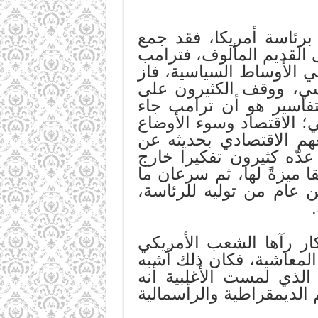
برئاسة أمريكا، فقد جمع
لى القديم المألوف، فترامب
في الأوساط السياسية، فاز
اسي، ووقف الكثيرون على
فاسير هو أن ترامب جاء
 الاقتصاد وسوء الأوضاع
هم الاقتصادي بحديثه عن
عدّه كثيرون تفكيرا خارج
ميزةً لها، ثم سرعان ما
 عام من توليه للرئاسة،
كار رآها الشعب الأمريكي
لمعاشية، فكان ذلك أشبه
 الذي لمست الأغلبية أنه
الديمقراطية والرأسمالية