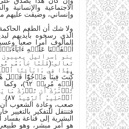
وإن كان هذا يصدق على ا
الاجتماعية والإنسانية 
وإنساني، وضيقت عليهم معي
ولا شك أن الطغم الحاكمة
الذي رسخوه بأيديهم ليد
المألوف أمرا صعبا وعسير
أَلۡفَيۡنَا عَلَيۡهِ ءَابَآءَنَآۚ
بنو إسرائيل يعيبون 
تعالى:(فَلَمَّا جَآءَهُم مُّوسَى
كُنتَ فِينَا مَرۡجُوّٗا قَبۡلَ هَٰذَا
إِلَيۡهِ مُرِيبٖ ٦٢)
،
وكما ق
تَأۡمُرُكَ أَن نَّتۡرُكَ مَا يَع
ٱلۡح
صعب، وعادة الشعوب أن تفك
فتنتقل للتفكير بالتغيير 
البشرية إلى قناعة بفساد ا
هو أمر مبشر، وهو طبيعي 