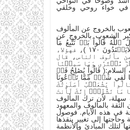
 أشد وضوحا في النواحي
وب في خواء روحي وخلقي
عوب بالخروج عن المألوف
كير الشعوب بالخروج عن
لَ ٱللَّهُ قَالُواْ بَلۡ نَتَّبِعُ مَآ
َهۡتَدُونَ ١٧٠
)، فهؤلاء
ن مألوف الناس، قال
ِحۡرٞ مُّفۡتَرٗى وَمَا سَمِعۡنَا
هم صالح عليه السلام:( قَالُواْ يَٰصَٰلِحُ قَدۡ
َنَا لَفِي شَكّٖ مِّمَّا تَدۡعُونَآ
الُواْ يَٰشُعَيۡبُ أَصَلَوٰتُكَ
مَا نَشَٰٓؤُاْۖ إِنَّكَ لَأَنتَ
سألة ليست سهلة، لأن ترك المألوف
الثقة بالمألوف والمعهود
جة في هذه الأيام. فوصول
وحاجتها إلى تغيير ينقذها
 لتلك المبادئ والأنظمة