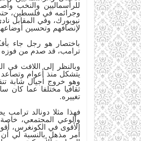
للرأسماليين والنخب وأ
وجرائمه في فلسطين، حتى أ
نيويورك، وفي المقابل نا
لإنصافهم وتحسين أوضاعهم
باختصار هو رجل جاء بأفك
ترامب، قد صدم من فوزه في
وبالنظر إلى اللافت في ال
يتشكل منذ أعوام وتصاعد 
وهو خروج أجيال شابة تنق
ثقافيا مختلفا عما كان سا
تغييره.
فهذا مثلا دونالد ترامب 
والوعي المجتمعي، خاصة لد
الأقوى في الكونغرس، أقوى
أمر مذهل بالنسبة لي أن 