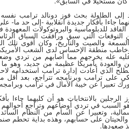
 كان مستحيلًا في السابق».
إلى الطاولة بحث فوز دونالد ترامب نفسه 
هما جاءا بأفكار جديدة انقلابية -إلى حد ما- ع
الفاقد للدبلوماسية والبروتوكولات المعهودة 
من التوقعات التي سبق ورافقت السباق الرئ
سمعة والصيت والتاريخ، وكان أقوى تلك الت
 وخاطب منطقة الإحساس لدى الشعب الأمريكي؛
 عليه عله يخرجهم مما أصابهم من تردي وضع
كيين والعودة بأمريكا عظيمة من جديد، وهو ما 
ح الذي أعادت إدارة ترامب استخدامه لاحقا 
ي على ترامب وبرنامجه تتراجع، بعد أقل من
ورك تعبيرا عن خيبة الآمال في ترامب وبرامجه.
الرجلين بالانتخابات هو أن كليهما جاءا بأف
و السبب في تردي أوضاعهم وتراجع أحوالهم ا
سمالية، وتعبيرا عن السأم من النظام السائد
 والحيتان على حسابهم، وهذه بداية تحطم صنم 
نذ صعودها.