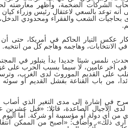
صحاب الشركات الضخمة، وأظهر معارضته لح
نه توعد بالسعي لاعتقال رئيس وزراء كيان يهود
دى بحاجيات الشعب والفقراء ومحدودي الدخل،
.
ار عكس التيار الحاكم في أمريكا، حتى أن ا
 الانتخابات، وهاجمه وهاجم كل من انتخبه.
حدث، نلمس شيئا جديدا بدأ يتبلور في المجتم
في آخر عامين، لا سيما بسبب الحرب على غز
لب على القديم الموروث لدى الغرب، وترسم 
ئدا، من باب القناعة بفشل القديم أو سوئه 
يصرح في إشارة إلى مدى التغير الذي أصاب ا
ى الأجيال الصاعدة، قائلا: «قبل عشرين عام
 من أي دولة أو مؤسسة أو شركة. أما اليوم فل
أرى ذلك». وأضاف: «أصبح من الممكن انتقاد 