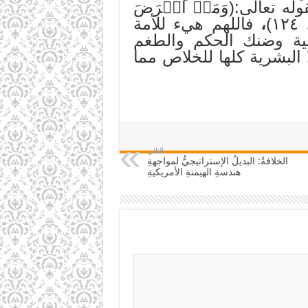
ه تعالى:(وَمَنۡ أَعۡرَضَ
)
،
فاللهم هيء للأمة
طية وضنك الحكم والطغم
ا البشرية كلها للخلاص مما
التالي
الخلافةُ: البديلُ الإستراتيجيُّ لمواجهةِ
هندسةِ الهيمنةِ الأمريكيةِ