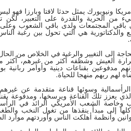
يكا ونيويورك يمثل حدثا لافتا وبارزا فهو ليس 
بشيء من الحرية والقدرة على التعبير، لكن 
 باقي المجتمعات ولدى باقي الشعوب وعلى ر
مع والدكتاتورية هي التي تحول بين رغبة الناس
.
اجة إلى التغيير والرغبة في الخلاص من الحال 
ارة العيش وشظفه أكثر من غيرهم، أكثر من 
هم مدفوعين بقناعات دينية وأوامر ربانية بو
اه لهم ربهم منهجا للحياة.
الرأسمالية وسوئها قناعة متقدمة عن غير
ذي يعزز تلك القناعة ويرسخها، ومدفوعة بق
وخاصة الشعب الأمريكي الرائد في الرأسمال
لها إلى مبدأ ينقذها من تغول النخب والطغ
نين وأنظمة أهلكت الناس وأوردتهم موارد ال