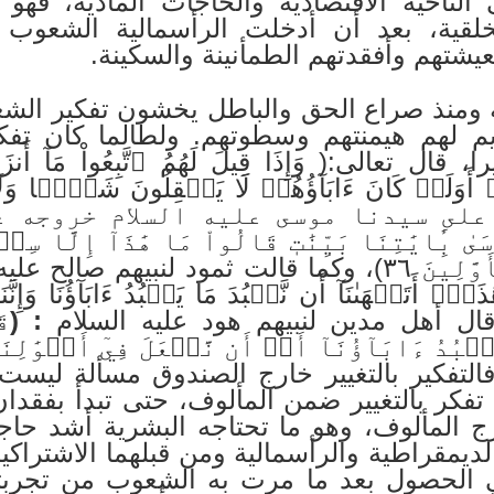
لناحية الاقتصادية والحاجات المادية، فهو
والخلقية، بعد أن أدخلت الرأسمالية الشع
شتهم وأفقدتهم الطمأنينة والسكينة.
 ومنذ صراع الحق والباطل يخشون تفكير الش
يم لهم هيمنتهم وسطوتهم. ولطالما كان تف
ا، قال تعالى:(
وَإِذَا قِيلَ لَهُمُ ٱتَّبِعُواْ مَآ أَنزَ
 أَوَلَوۡ كَانَ ءَابَآؤُهُمۡ لَا يَعۡقِلُونَ شَيۡ‍ٔٗا وَلَاي
على سيدنا موسى عليه السلام خروجه ع
ٰ بِ‍َٔايَٰتِنَا بَيِّنَٰتٖ قَالُواْ مَا هَٰذَآ إِلَّا س
بِهَٰذَا فِيٓ ءَابَآئِنَا ٱلۡأَوَّلِينَ ٣٦)، وكما قالت ثمود لنبي
ٓۖ أَتَنۡهَىٰنَآ أَن نَّعۡبُدَ مَا يَعۡبُدُ ءَابَآؤُنَا وَإِنّ
ال أهل مدين لنبيهم هود عليه السلام
: (
قَ
ۡبُدُ ءَابَآؤُنَآ أَوۡ أَن نَّفۡعَلَ فِيٓ أَمۡوَٰلِنَا 
َلِيمُ ٱلرَّشِيدُ ٨٧). فالتفكير بالتغيير خارج الصندوق م
ر بالتغيير ضمن المألوف، حتى تبدأ بفقدان 
خارج المألوف، وهو ما تحتاجه البشرية أشد حا
لديمقراطية والرأسمالية ومن قبلهما الاشتراكية 
الحصول بعد ما مرت به الشعوب من تجربتها