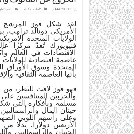
1447/06/12م
كلمات الأعداد
اضف تعلي
لقد شكل فوز المرشح ا
الأمريكي دونالد ترامب، بر
الولايات المتحدة الأمريك
فنيويورك تُعدّ مركزًا عال
الاقتصادات في العالم وأك
عاصمة اقتصادية للولايات ا
المتحدة وسوق الأوراق ال
بأنها العاصمة الثقافية والإق
فهو فوز لافت للنظر، من ب
والحزبين المتنافسين على 
مسلمة وبأفكاره التي شكل
حيتان المال والرأسماليي
وعلى رأسهم اللوبي الصهيو
الأربعين دولارا، بدلا من 
الحيتان والرأسماليين وا