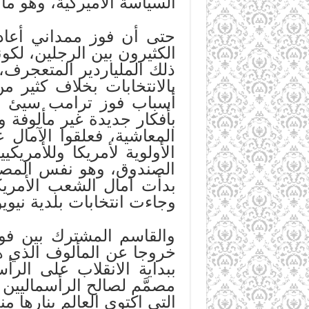
السياسة الأميركية، وهو ما
حتى أن فوز ممداني أعاد 
الكثيرون بين الرجلين، لكون
ذلك الملياردير المتعجرف، 
بالانتخابات بخلاف كثير 
أسباب فوز ترامب سيئ ال
بأفكار جديدة غير مألوفة
المعاشية، فعلقوا الآمال
الأولوية لأمريكا وللأمري
الصندوق، وهو نفس المصطل
بدأت آمال الشعب الأمريك
وجاءت انتخابات بلدية نيوي
والقاسم المشترك بين فوز 
خروجا عن المألوف الذي ه
ببداية الانقلاب على الرأ
مصمَّم لصالح الرأسماليين
التي اكتوى العالم بنارها م