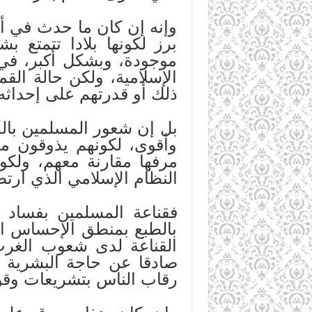
وإنه إن كان ما حدث في أمر
برز لكونها بلادا تتمتع 
موجودة، وبشكل أكبر، في
الإسلامية، ولكن حالة الق
ذلك أو قدرتهم على إحداثه
بل إن شعور المسلمين بالح
وأقوى، لكونهم يذوقون مر
مرفها مقارنة معهم، ولكون
النظام الإسلامي الذي ارتض
فقناعة المسلمين بفساد 
بالطبع بمنطق الإحساس ال
القناعة لدى شعوب الغرب 
صادقا عن حاجة البشرية ك
رقاب الناس بتشريعات وقوا