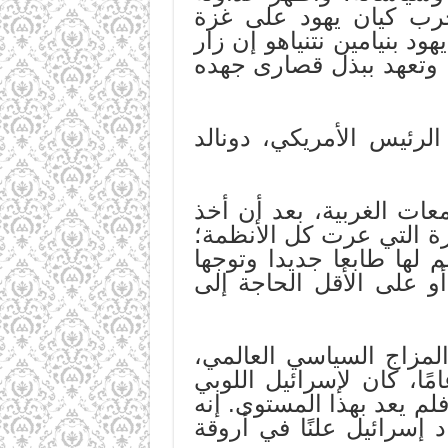
رب كيان يهود على غزة
 بنيامين نتنياهو إن زار
 وتعهد ببذل قصارى جهده
لرئيس الأمريكي، دونالد
عات الغربية، بعد أن أخذ
ة التي عرت كل الأنظمة؛
لها طابعا جديدا وتوجها
أو على الأقل الحاجة إلى
لمزاج السياسي العالمي،
ًا، كان لإسرائيل اللوبي
م يعد بهذا المستوى. إنه
إسرائيل علنًا في أروقة