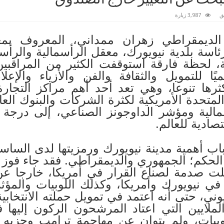
ق
3,987 زيارة
لديمقراطي زهران ممداني، المعروف بمعا
ئاسة بلدية نيويورك، معقل الرأسمالية والرأس
ية، لحظة فارقة استوقفت الكثير من المراقبين 
ميًا للتمويل والثقافة والفن والأزياء والإعل
ثرها تنوعا، وهي تعد أحد أهم مراكز التجار
لمتحدة الأمريكية لكثرة الشركات والبنوك العالم
مالية ومؤشر الداوجونز الصناعي، إلى درجة
تصادية للعالم.
اب أهمية مدينة نيويورك ورمزيتها لدى الساسة
الحكم؛ الجمهوري والديمقراطي. فقد جاء فوز 
ت صدمة لصناع القرار في أمريكا، خارجا عن
ن في نيويورك وأمريكا، وكذلك اللوبيات والم
ني، حتى أنه اعتمد في تمويل حملته الانتخابية
الملايين التي اعتاد المرشحون الركون إليها 
للوبيات، ولم يتوان عن مهاجمة ترامب وحزبه 