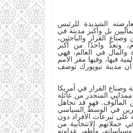
رضته الشديدة للرئيس
ماليين بل وأكبر مدينة في
وصناع القرار والباحثين،
ام، وتعدّ واحدًا من أكبر
ة والمال في العالم، فهي
ية فيها، وفيها مقر الأمم
 أن مدينة نيويورك توصف
 وصناع القرار في أمريكا
ممداني المنحدر من عائلة
 المألوف. فهو قد تجاهل
ؤثرين في الوسط السياسي
 على تبرعات الأفراد دون
في حملاتهم الانتخابية من
وسياساته، وأظهر عداوته