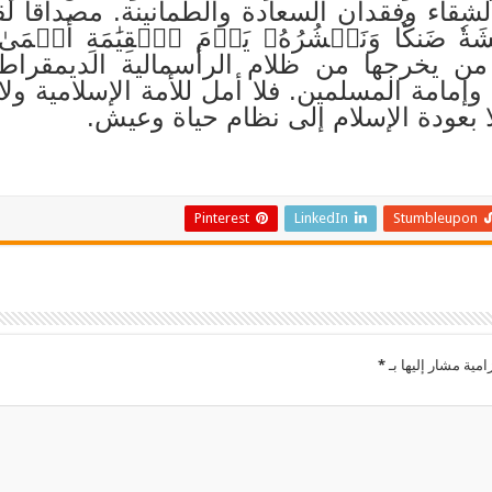
شقاء وفقدان السعادة والطمأنينة. مصداقا لقول
َةٗ ضَنكٗا وَنَحۡشُرُهُۥ يَوۡمَ ٱلۡقِيَٰمَةِ أَعۡمَىٰ ١٢٤
ا من يخرجها من ظلام الرأسمالية الديمقرا
 وإمامة المسلمين.
فلا أمل للأمة الإسلامية ول
بعودة الإسلام إلى نظام حياة وعيش.
Pinterest
LinkedIn
Stumbleupon
امية مشار إليها بـ
*