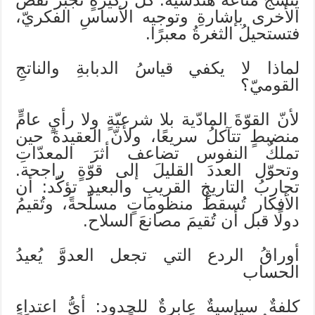
الأخرى بإشارةِ وتوجيه الأساسِ الفكريّ،
فتستحيلُ الثغرةُ معبرًا.
لماذا لا يكفي قياسُ الدبابةِ والناتجِ
القوميّ؟
لأنّ القوّةَ المادّية بلا شرعيّةٍ ولا رأيٍ عامٍّ
منضبطٍ تتآكلُ سريعًا، ولأنّ العقيدةَ حين
تملكُ النفوس تضاعف أثرَ المعدّاتِ
وتحوّل العددَ القليلَ إلى قوّةٍ راجحة.
تجاربُ التاريخِ القريبِ والبعيدِ تؤكّد: أن
الأفكار تُسقطُ منظوماتٍ مسلّحةً، وتُقيمُ
دولًا قبل أن تُقيمَ مصانعَ السلاح.
أوراقُ الردع التي تجعل العدوَّ يُعيدُ
الحساب
كلفةٌ سياسيةٌ عابرةٌ للحدود: أيُّ اعتداءٍ