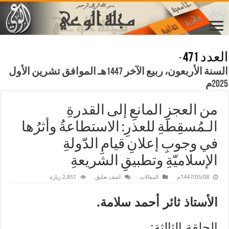
العدد 471
-
السنة الأربعون، ربيع الآخر 1447هـ الموافق تشرين الأول
2025م
من العجزِ المانعِ إلى القدرةِ
الـمُسقِطَةِ للعذرِ: الاستطاعةُ وأثرُها
في وجوبِ إعلانِ قيامِ الدّولةِ
الإسلاميّةِ وتطبيقِ الشريعةِ
1447/05/08م
المقالات
اضف تعليق
2,851 زيارة
الأستاذ ثائر أحمد سلامة.
الحلقة الثالثة: