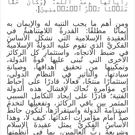
راياتها وعدَ الله: (وَكَانَ حَقًّا
عَلَيۡنَا نَصۡرُ ٱلۡمُؤۡمِنِينَ[.
ومن أهم ما يجب التنبه له والإيمان به
إيمانًا مطلقًا: القدرةُ اللامتناهيةُ في
العقيدة الإسلامية التي تشكِّل الأساسَ
الفكريَّ الذي تقوم عليه الدولةُ الإسلاميةُ
في ضبط الاتجاه، واستثمارِ كل الركائز
الأخرى التي تُبنى عليها قوةُ الدولة،
وتمكينِها من تحقيق أهدافها، وصيانةِ
سيادتها، والتأثيرِ في النظام الدولي،
استثمارًا منتجًا، فعالًا، قادرًا على إحباط
أي مؤامرةٍ تُحاك لإفشال هذه الدولة
الفتية؛ قادرًا على إيجاد التكامل السببي
المثمر بين باقي الركائز، وتفعيلِها لتخدمَ
استدامةَ الدولة واستقرارَها، لتكون حائطَ
صدٍّ أمام مؤامرات أعدائها. كيف لا، وهذا
الأساسُ الفكريُّ يمثل عقيدةَ الإسلام
وشريعةَ ربِّ العالمين، بما في أنظمتها