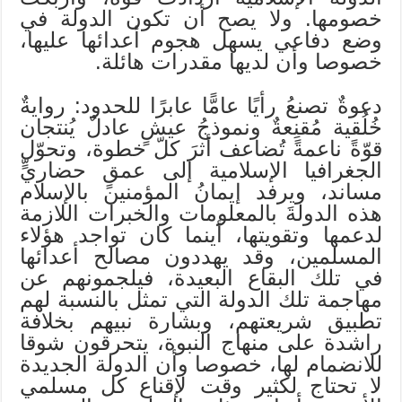
خصومها. ولا يصح أن تكون الدولة في
وضع دفاعي يسهل هجوم أعدائها عليها،
خصوصا وأن لديها مقدرات هائلة.
دعوةٌ تصنعُ رأيًا عامًّا عابرًا للحدود: روايةٌ
خُلُقية مُقنِعةٌ ونموذجُ عيشٍ عادلٌ يُنتجان
قوّةً ناعمةً تُضاعف أثرَ كلّ خطوة، وتحوّل
الجغرافيا الإسلامية إلى عمقٍ حضاريٍّ
مساند، ويرفد إيمانُ المؤمنين بالإسلام
هذه الدولةَ بالمعلومات والخبرات اللازمة
لدعمها وتقويتها، أينما كان تواجد هؤلاء
المسلمين، وقد يهددون مصالح أعدائها
في تلك البقاع البعيدة، فيلجمونهم عن
مهاجمة تلك الدولة التي تمثل بالنسبة لهم
تطبيق شريعتهم، وبشارة نبيهم بخلافة
راشدة على منهاج النبوة، يتحرقون شوقا
للانضمام لها، خصوصا وأن الدولة الجديدة
لا تحتاج لكثير وقت لإقناع كل مسلمي