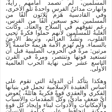
المسلمين، لم تصمد أمامهم رايةٌ،
وانهارت مدائنُ الفرسِ واحدةً تلو الأخرى،
وفي القادسية هَزم ثلاثون ألفًا من
المسلمين نحو سبعين ألفًا من الفرس،
رغم تفوقهم في السلاح والعتاد. وكانت
الغلبةُ للمسلمين لأنهم حملوا فكرةً تحيي
القلوب، وتشُدُّ العزائم، وتربط الأرضَ
بالسماء. ولم تُهزم الأمة هزيمةً حاسمةً إلا
مرتين: مرةً في الحروب الصليبية قبل أن
تستعيد قوتها وتنتصر، ومرةً في القرن
التاسع عشر حتى نهاية الحرب العالمية
الأولى.
وهكذا يتأكد أن الدولة التي تقوم على
أساس العقيدة الإسلامية تحمل في بنيانها
الفكري والعقدي قوةً فكريةً هائلةً، تُعوض
أيَّ ضعفٍ ماديٍّ، وكلَّ المقدمات والأسباب
والإمكانيات والأدوات لبناء وإيجاد كل قوةٍ
ممكنةٍ لتحافظ على كرامة الإنسان