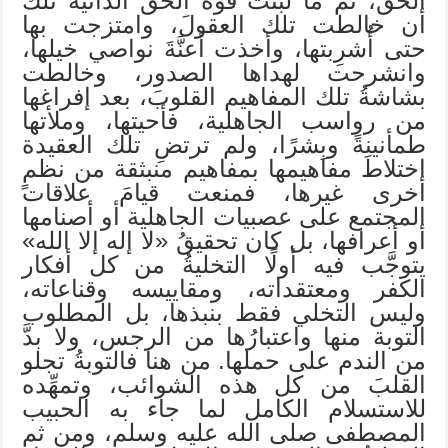
الحق، ثم ما لبثت قوةُ الحق الذاتية تلك
أن خالطت تلك العقولَ، وامتزجت بها
حتى أُشرِبتها، وأخذت أعنَّةَ نواصي خيلها،
وانشرحت لهداها الصدور، وخالطت
بشاشةُ تلك المفاهيم القلوبَ، بعد إفراغها
من رواسب الجاهلية، فأحيتها، وملأتها
طمأنينةً وبِشرًا، ولم ترتضِ تلك العقيدة
اختلاطَ مفاهيمها بمفاهيم منبثقة من نظمٍ
أخرى غيرها، فمنعت قيامَ علاقات
المجتمع على عصبيات الجاهلية أو أصنامها
أو أعرافها، بل كان تحقيقُ «لا إله إلا الله»
يتوجَّب فيه أولًا التخليةُ من كل أفكار
الكفر ومعتقداته، ومقاييسه وقناعاته،
وليس التخلي فقط بنبذها، بل المطلوب
التوبة منها واعتبارُها من الرجس، ولا بدَّ
من الندم على حملها. من هنا فالتوبةُ تجلو
القلبَ من كل هذه الشوائب، وتمهِّده
للاستسلام الكامل لما جاء به الحبيب
المصطفى صلى الله عليه وسلم، ومن ثم