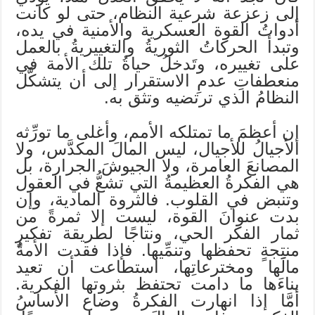
إلى زعزعة شرعية النظام، حتى لو كانت
أدواتُ القوة العسكرية والأمنية في يده،
وتبدأ الحركاتُ الثوريةُ والتغييريةُ بالعمل
على تغييره، وتَدخلُ حياةُ تلك الأمة في
منعطفاتِ عدمِ الاستقرار إلى أن يتشكَّل
النظامُ الذي ترتضيه وتثق به.
إن أعظمَ ما تمتلكه الأمم، وأغلى ما تورِّثه
الأجيالُ للأجيال، ليس المالَ المكدَّس، ولا
المصانعَ العامرة، ولا الجيوشَ الجرارة، بل
هي الفكرةُ العظيمةُ التي تشعُّ في العقول
وتنبض في القلوب. فالثروة المادية، وإن
بدت عنوانَ القوة، ليست إلا ثمرةً من
ثمار الفكر الحي، ونتاجًا لطريقة تفكيرٍ
منتِجةٍ تحفظها وتنمِّيها. فإذا فقدت الأمةُ
مالَها ومخترعاتِها، استطاعت أن تعيد
بناءَها ما دامت تحتفظ بثروتها الفكرية.
أمَّا إذا انهارت الفكرةُ وضاع الأساسُ