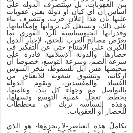
من العقوبات، بل ستتصرف الدولة على
أساس أن أي كيان أو دولة يعلن عقوبات
عليها بأن هذا إعلان حرب، وتتصرف بناء
على ذلك، وتستغل كل ثرواتها وإمكانياتها،
وقدراتها الجيوسياسية للرد الفوري بما
يعرّض مصالح الغرب للخنق، لإجبار الدول
الكبرى على الامتناع حتى عن التفكير في
حصارها. والدولة الإسلامية قادرة على
سرعة الضم، وسرعة التوسع، خصوصا أن
محيطها هش آيل للسقوط، تنخر السوس
أركانه، وتتشوق شعوبه للانعتاق من
الفساد والمفسدين، وتقوم الدولة
بالتواصل مع وجهاء كل بلد، وعامتها،
بخطط تعجل عملية التوسع وتسهلها،
وهذه السياسة تربك أي مخططات
للحصار أو العقوبات.
تكاملُ هذه العناصر-لا تجزؤها- هو الذي
يَنسج مناعةً هندسيّةً: كلُّ ركيزةٍ تجبرُ نقصَ