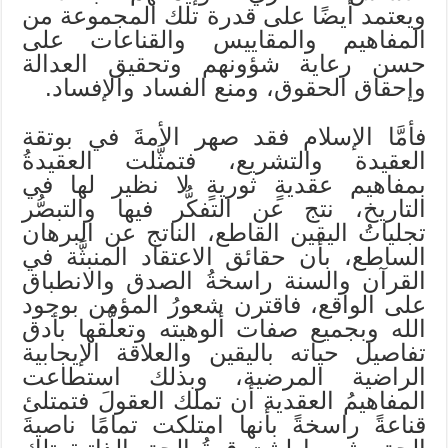
ويعتمد أيضًا على قدرة تلك المجموعة من
المفاهيم والمقاييس والقناعات على
حسن رعاية شؤونهم وتحقيق العدالة
وإحقاق الحقوق، ومنع الفساد والإفساد.
فأمَّا الإسلام فقد صهر الأمةَ في بوتقة
العقيدة والتشريع، فتمثَّلت العقيدةُ
بمفاهيم عقديةٍ ثوريةٍ لا نظير لها في
التاريخ، نتج عن التفكُّر فيها والتبصُّر
تجلياتُ اليقين القاطع، الناتج عن البرهان
الساطع، بأن حقائق الاعتقاد المنبثَّة في
القرآن والسنة راسخةُ الصدق والانطباق
على الواقع، فاقترن شعورُ المؤمن بوجود
الله وبجميع صفات ألوهيته وتعلُّقها بأدق
تفاصيل حياته باليقين والعلاقة الإيجابية
الراضية المرضية، وبذلك استطاعت
المفاهيمُ العقدية أن تملك العقولَ فتمتلئ
قناعةً راسخةً بأنها امتلكت تمامًا ناصيةَ