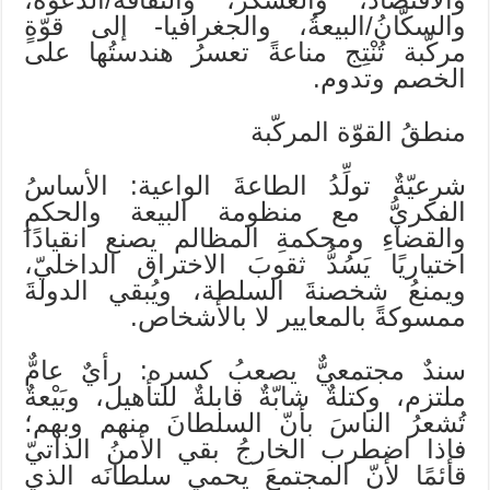
والسكّانُ/البيعةُ، والجغرافيا- إلى قوّةٍ
مركّبة تُنْتِج مناعةً تعسرُ هندستُها على
الخصم وتدوم.
منطقُ القوّة المركّبة
شرعيّةٌ تولِّدُ الطاعةَ الواعية: الأساسُ
الفكريُّ مع منظومة البيعة والحكمِ
والقضاءِ ومحكمةِ المظالم يصنع انقيادًا
اختياريًا يَسُدُّ ثقوبَ الاختراق الداخليّ،
ويمنعُ شخصنةَ السلطة، ويُبقي الدولةَ
ممسوكةً بالمعايير لا بالأشخاص.
سندٌ مجتمعيٌّ يصعبُ كسره: رأيٌ عامٌّ
ملتزم، وكتلةٌ شابّةٌ قابلةٌ للتأهيل، وبَيْعةٌ
تُشعرُ الناسَ بأنّ السلطانَ منهم وبهم؛
فإذا اضطرب الخارجُ بقي الأمنُ الذاتيّ
قائمًا لأنّ المجتمعَ يحمي سلطانَه الذي