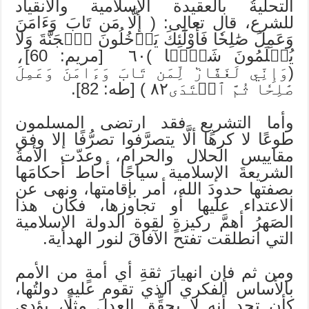
التحليةُ بالعقيدة الإسلامية والانقياد
للشرع، قال تعالى: ( إِلَّا مَن تَابَ وَءَامَنَ
وَعَمِلَ صَٰلِحٗا فَأُوْلَٰٓئِكَ يَدۡخُلُونَ ٱلۡجَنَّةَ وَلَا
يُظۡلَمُونَ شَيۡ‍ٔٗا )٦٠ [مريم: 60]،
(وَإِنِّي لَغَفَّارٞ لِّمَن تَابَ وَءَامَنَ وَعَمِلَ
صَٰلِحٗا ثُمَّ ٱهۡتَدَى٨٢ ) [طه: 82].
وأما التشريع فقد ارتضى المسلمون
طوعًا لا كرهًا ألَّا يتصرَّفوا تصرُّفًا إلا وفق
مقاييس الحلال والحرام، وعدّت الأمةُ
الشريعةَ الإسلامية سياجًا أحاط أحكامَها
بصفتها حدودَ الله، أمر بإقامتها، ونهى عن
الاعتداء عليها أو تجاوزها، فكان هذا
الصَهرُ أهمَّ ركيزةٍ لقوة الدولة الإسلامية
التي انطلقت تفتح الآفاقَ لنور الهداية.
ومن ثم فإن انهيارَ ثقةِ أي أمةٍ من الأمم
بالأساس الفكري الذي تقوم عليه دولتُها،
كأن تجد أنه لا يحقِّق العدلَ مثلًا، يؤدي