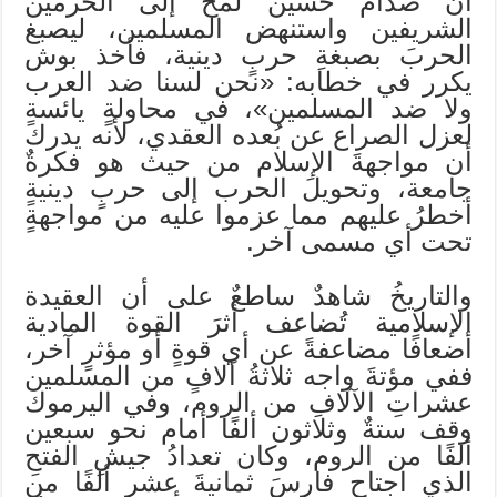
أن صدام حسين لمح إلى الحرمين
الشريفين واستنهض المسلمين، ليصبغ
الحربَ بصبغةِ حربٍ دينية، فأخذ بوش
يكرر في خطابه: «نحن لسنا ضد العرب
ولا ضد المسلمين»، في محاولةٍ يائسةٍ
لعزل الصراع عن بُعده العقدي، لأنه يدرك
أن مواجهةَ الإسلام من حيث هو فكرةٌ
جامعة، وتحويلَ الحرب إلى حربٍ دينيةٍ
أخطرُ عليهم مما عزموا عليه من مواجهةٍ
تحت أي مسمى آخر.
والتاريخُ شاهدٌ ساطعٌ على أن العقيدة
الإسلامية تُضاعف أثرَ القوة المادية
أضعافًا مضاعفةً عن أي قوةٍ أو مؤثرٍ آخر،
ففي مؤتةَ واجه ثلاثةُ آلافٍ من المسلمين
عشراتِ الآلافِ من الروم، وفي اليرموك
وقف ستةٌ وثلاثون ألفًا أمام نحو سبعين
ألفًا من الروم، وكان تعدادُ جيشِ الفتحِ
الذي اجتاح فارسَ ثمانيةَ عشر ألفًا من