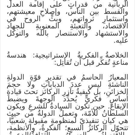
الربانية من قدراتٍ على إقامة العدل
والقسط بين الناس، وإصلاحِ معيشتهم،
واستثمارِ ثرواتهم، وبثِّ الروح في
الاقتصاد، والتعبئةِ المعنويةِ للجهاد
والاستشهاد والاستنصار بالله والتوكل
عليه.
الخلاصةُ الفكريةُ الإستراتيجية: هندسةُ
مناعةٍ تُفكِّر قبل أن تُقاتِل:
المعيارُ الحاسمُ في تقديرِ قوّةِ الدولةِ
الناشئةِ ليس عددَ الدباباتِ ولا حجمَ
الخزائنِ، بل كيفيةُ تآزرِ الركائز تحتَ قيادةِ
أساسٍ فكريٍّ يُحدِّد الوجهةَ ويضبط
الإيقاع. حين تكون السيادةُ للشرعِ ويكون
السلطانُ للأمّة، وتعملُ الدولةُ من حيث
هي كيان تنفيذيّ لمنظومةٍ مقبولةٍ شعبيًّا،
تتحوّل الركائزُ السبع؛ الفكرةُ، والأنظمة،
والاقتصادُ، والعسكرُ، والثقافةُ/الدعوةُ،