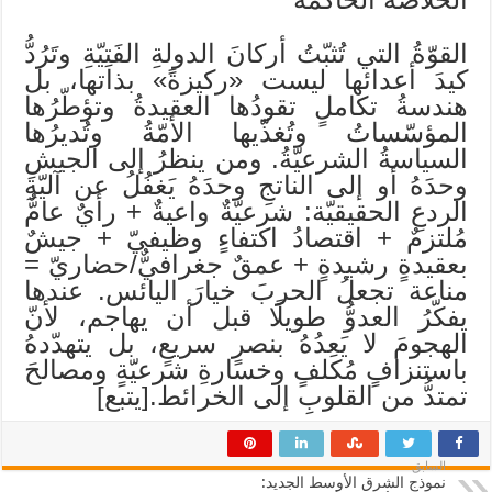
القوّةُ التي تُثبّتُ أركانَ الدولةِ الفَتِيّةِ وتَرُدُّ
كيدَ أعدائها ليست «ركيزةً» بذاتها، بل
هندسةُ تكاملٍ تقودُها العقيدةُ وتؤطّرُها
المؤسّساتُ وتُغذّيها الأمّةُ وتُديرُها
السياسةُ الشرعيّةُ. ومن ينظرُ إلى الجيشِ
وحدَهُ أو إلى الناتجِ وحدَهُ يَغفُلُ عن آليّةِ
الردعِ الحقيقيّة: شرعيّةٌ واعيةٌ + رأيٌ عامٌّ
مُلتزمٌ + اقتصادُ اكتفاءٍ وظيفيّ + جيشٌ
بعقيدةٍ رشيدةٍ + عمقٌ جغرافيٌّ/حضاريّ =
مناعة تجعلُ الحربَ خيارَ اليائس. عندها
يفكّرُ العدوُّ طويلًا قبل أن يهاجم، لأنّ
الهجومَ لا يَعِدُهُ بنصرٍ سريعٍ، بل يتهدّدهُ
باستنزافٍ مُكلفٍ وخسارةِ شرعيّةٍ ومصالحَ
تمتدُّ من القلوبِ إلى الخرائط.[يتبع]
السابق
نموذج الشرق الأوسط الجديد: