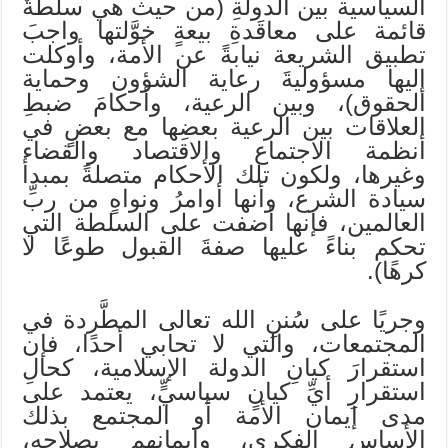
السياسية بين الدولةِ (من حيث هي سلطةٌ
قائمة على معاقَدةِ بيعةٍ خوَّلتها واجبَ
تطبيق الشريعة نيابةً عن الأمة، وأوكلت
إليها مسؤوليةَ رعاية الشؤون وحماية
الحقوق)، وبين الرعية، وأحكامَ ضبطِ
العلاقات بين الرعية بعضِها مع بعضٍ في
أنظمة الاجتماع والاقتصاد والقضاء
وغيرها، ولكون تلك الأحكام متصلةً بمبدأ
سيادة الشرع، وأنها أوامرُ ونواهٍ من ربِّ
العالمين، فإنها أضفت على السلطة التي
تحكم بناءً عليها صفةَ القبول طوعًا لا
كرهًا).
وجريًا على سُننِ الله تعالى المطَّردة في
المجتمعات، والتي لا تحابي أحدًا، فإن
استقرارَ كيانِ الدولة الإسلامية، كحالِ
استقرارِ أيِّ كيانٍ سياسيٍّ، يعتمد على
مدى إيمان الأمة أو المجتمع بذلك
الأساس الفكري، وإيمانهم بصلاحه،