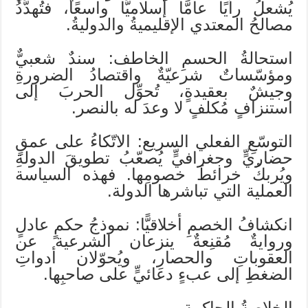
يُشعلُ رأيًا عامًّا إسلاميًّا واسعًا، فتُهدَّدُ
مصالحُ المعتدي الإقليميةُ والدوليةُ.
استحالةُ الحسمِ الخاطف: سندٌ شعبيٌّ
ومؤسّساتٌ شرعيّةٌ واقتصادُ الضرورةِ
وجيشٌ بعقيدةٍ، تُحوِّل الحربَ إلى
استنزافٍ مُكلفٍ لا وعدَ له بالنصر.
التوسّعِ الفعلي السريع: الاتّكاءُ على عمقٍ
حضاريٍّ وجغرافيٍّ يُصعّبُ تطويقَ الدولةِ
ويُربكُ خرائطَ خصومِها. فهذه السياسة
العملية التي تباشرها الدولة.
انكشافُ الخصمِ أخلاقيًّا: نموذجُ حكمٍ عادلٍ
وروايةٌ مُقنِعةٌ ينزعان الشرعية عن
العقوباتِ والحصارِ، ويُحوّلان أدواتِ
الضغطِ إلى عبءٍ دعائيٍّ على صاحبِها.
الخلاصةُ الحاكمة