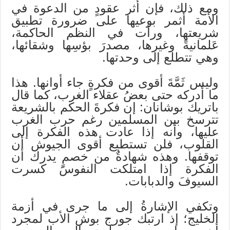
ومع ذلك، فإن أثر عقودٍ من الدعوة في
الأمة أثمر بوعيها على ضرورة تطبيق
شريعتها، ورأت في النظم الحاكمة،
عَلمانيةً وغيرها، مصدرَ بؤسِها وشقائها،
وهي تتطلع إلى وحدتها.
وليس ثَمَّةَ أقوى من فكرةٍ جاء أوانها. هذا
ما أدركه حتى بعضُ عقلاء الغرب، كما قال
باتريك بوشانان: إن فكرةَ الحكم بالشريعة
تترسخ بين المسلمين رغم حرب الغرب
عليها، وأنه إذا عادت هذه الفكرة إلى
القلوب، فلن تستطيع أقوى الجيوش أن
توقفها. وهذه شهادةٌ من خصمٍ يدرك أن
الفكرة إذا امتلكت النفوسَ كسرت
السيوفَ والدبابات.
وتكفي الإشارةُ إلى ما جرى في أزمة
الخليج؛ إذ ارتبك جورج بوش الأب لمجرد