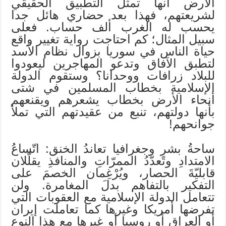
الأرض أنها تمثل التطبيق الحقيقي
لشريعتهم، فهذا بعد حضاري هائل جدا
يحسب له الغرب ألف حساب. فعلى
سبيل المثال؛ كم احتاجت رواية تغيير واقع
حياة الناس في سوريا بزوال نظام الأسد
لتطبق الآفاق وتدعو المهاجرين ليعودوا
للبلاد زرافات ووحدانا؟ وستقوم الدولة
الإسلامية بخطاب المسلمين في شتى
أنحاء الأرض بخطاب يشعرهم ويقنعهم
بأنها دولتهم، تنبع من عقيدتهم التي تملأ
جوانحهم!
ساحةُ بشرٍ وجغرافيا تعاندُ الخنق: اتّساعُ
الامتدادِ وتعدّدُ الممرّاتِ والمنافذِ يقلّلان
قابليّةَ الحصار، ويُرْغِمان الخصمَ على
التفكير بالتفاهم بدلَ المغامرة. ولن
تتعامل الدولة الإسلامية مع العقوبات التي
تفرضها أمريكا وغيرها كما تعاملت إيران
أو العراق أو روسيا أو غيرها مع هذا النوع