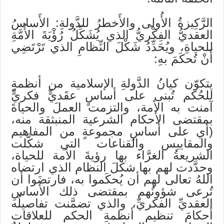
الرَّكِيزةُ الأُولى والأَخطرُ للدَّولةِ: الأَساسُ
العقديُّ الفِكْريُّ الذي يُشَكِّلُ رُؤْيَةَ الأُمَّةِ
للحياةِ، ويُحَدِّدُ شَكْلَ النِّظامِ الذي تَرْتَضِي
أَنْ تُحكَمَ بهِ:
يتكوّن كيانُ الدَّولةِ الإسلامية من أنظمةٍ
للحُكم تُبنى على أساسٍ عقَديٍّ فكريٍّ
آمنت به الأمة، والتزمت العملَ والحياةَ
بمقتضى الأحكام الشرعية المنبثقة منه،
(أي على أساسِ مجموعةٍ من المفاهيم
والمقاييس والقناعات التي شكَّلت
الشريعةُ الغرَّاء بها رؤيةَ الأمة للحياة،
وحدَّدت لهم بها شكلَ النظام الذي ارتضاه
اللهُ تعالى لهم أن يُحكَموا به، فارتضَوا أن
تُرعى شؤونُهم بمقتضى ذلك الأساسِ
العقديِّ الفكريِّ، والذي تضمَّنت تفاصيلُه
أحكامَ تنظيم أنظمةِ الحكم للعلاقات