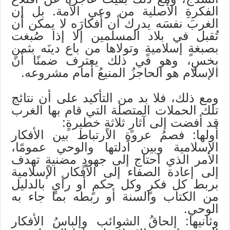
الفكرةِ الأصلية من وعي الأمة. بل إن
الغربَ نفسَه يدرك أن أفكارَه لا يمكن أن
تُقبل في بلاد المسلمين إلا إذا صُبغت
بصبغةٍ إسلاميةٍ وتولاها من باع دينَه بثمنٍ
بخسٍ، وهو في ذلك يعترف ضمنًا أن
الإسلام هو الحاجزُ المنيعُ أمام مشروعه.
ومع ذلك، فلا بد من التأكيد على أن نتائج
تلك الحملات المتصلة التي قام بها الغرب
قد أفضت إلى آثارٍ ثلاثةٍ خطيرةٍ:
أولها: فصمُ عروةِ الارتباط بين الأفكار
الإسلامية وبين أدلتها والوحي عمومًا،
الأمر الذي احتاج إلى جهودٍ مضنيةٍ تهدف
إلى إعادة الصفاء إلى الأفكار الإسلامية
بربط كل فكرٍ وكل حكمٍ أو رأيٍ بالدليل
من الكتاب والسنة أو ربطه بما جاء به
الوحي.
وثانيها: إلحاقُ الشوائب وإلباسُ الأفكار