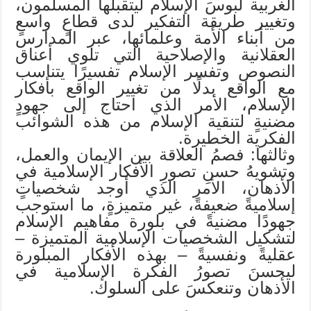
الغربية لبوسَ الإسلام ليتقبلها المسلمون،
وتغيير طريقة التفكير لدى قطاعٍ واسعٍ
من أبناء الأمة وعلمائها، عبر المدارس
العقلانية والإصلاحية التي تلوي أعناق
النصوص وتفسر الإسلام تفسيرًا يتناسب
مع الواقع بدلًا من تغيير الواقع بأفكار
الإسلام، الأمر الذي احتاج إلى جهودٍ
مضنيةٍ لتنقية الإسلام من هذه الشوائب
الفكرية الخطيرة.
وثالثها: فصمُ العلاقة بين الإيمان والعمل،
وتشويهُ حسنِ تصورِ الأفكار الإسلامية في
الأذهان، الأمر الذي أوجد شخصياتٍ
إسلاميةً ضعيفةً، غير متميزةٍ، ما استوجب
جهودًا مضنيةً في بلورة مفاهيم الإسلام
لتشكيل الشخصيات الإسلامية المتميزة –
عقليةً ونفسيةً – بهذه الأفكار المبلورة
ليحسنَ تصورُ الفكرة الإسلامية في
الأذهان وتنعكسَ على السلوك.