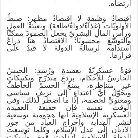
ارتضاه.
اقتصادُ وظيفةٍ لا اقتصادُ مظهر: ضبطُ
الأولويّات (غذاءٌ/دواءٌ/طاقة) وتعبئةُ العملِ
ورأسِ المالِ البشريّ يجعل الصمودَ ممكنًا
والتوسّعَ محسوبًا؛ الاقتصادُ هنا ذراعُ
استدامة لرسالة الدولة لا قيدٌ على
قرارها.
قوّةٌ عسكريّةٌ بعقيدةٍ ورُشدٍ: الجيشُ
الحارسُ للأحكام، بردعٍ متدرّجٍ وتكتيكاتٍ
غيرِ متناظرة، يمنعُ الحسمَ الخاطفَ
ويحوّلُ أيَّ اعتداءٍ إلى نزيفٍ سياسي
ومعنويٍّ لخصمه، إذا ما اضطر لذلك، وفي
الوقت نفسه فإن حقيقة العقيدة
العسكرية الإسلامية أنها هجومية توسعية
لنشر الهداية وإخراج العباد من جور
الأديان إلى عدل الإسلام، وكلما توسعت
الدولة الإسلامية ازدادت قوة، وأربكت