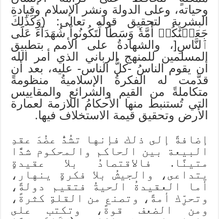
وحياته، وعلى الدولة ونشر الإسلام وقيادة
البشرية لتحقيق قوله تعالى: (وَكَذَٰلِكَ
جَعَلۡنَٰكُمۡ أُمَّةٗ وَسَطٗا لِّتَكُونُواْ شُهَدَآءَ عَلَى
ٱلنَّاسِ[، والشهادةُ على الأمم بتطبيق
المسلمين للمنهج الرباني الذي أمر الله
أن يقوم الناسُ -كلُّ الناس- عليه، بعد أن
قدَّمت له الفكرةُ الإسلاميةُ منظومةً
متكاملةً من القيم والشرائع والمقاييس
التي تُستنبط منها الأحكامُ اللازمة لعمارة
الأرض وتحقيق قيمة الاستخلاف فيها.
إضافةً إلى ذلك فإنها تشُدُّ عضُدَ عقدِ
البيعة بين الحاكم والمحكوم شدًّا
متينًا. فالاقتصادُ بلا عقيدةٍ
يتداعى، والجيشُ بلا فكرةٍ ينهار،
أما العقيدةُ الحيةُ فتقيم دولةً،
وتحرِّك أمةً، وتصنع من القلةِ كثرةً،
ومن الضعف قوةً، وتكتب على