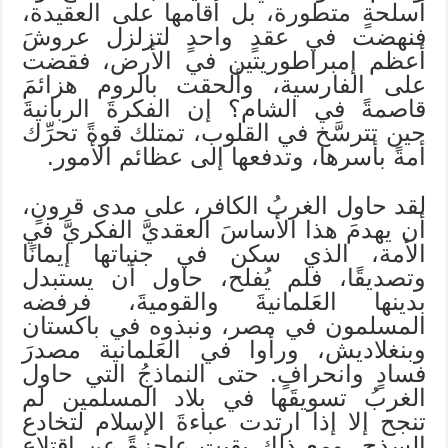
أسلحةٍ متطورة، بل أقامها على العقيدة،
فنهضت في عقدٍ واحدٍ لتزلزل عروشَ
أعظم إمبراطوريتين في الأرض، فقضت
على الفارسية، وألحقت بالروم هزائمَ
قاصمةً في الشام؟ إن الفكرةَ الربانيةَ
حين تترسَّخ في القلوب، تمتلك قوةً تحرِّك
أمةً بأسرها، وتدفعها إلى عظائم الأمور.
لقد حاول الغربُ الكافر، على مدى قرونٍ،
أن يهدمَ هذا الأساسَ العقديَّ الفكريَّ في
الأمة، الذي سكن في جنباتها إيمانًا
وتصديقًا، فلم يُفلح، حاول أن يستبدل
بدينها العَلمانيةَ والقوميةَ، فرفضه
المسلمون في مصر، ونبذوه في باكستان
وبنغلاديش، ورأوا في العَلمانية مصدرَ
فسادٍ وانحرافٍ. حتى النماذجُ التي حاول
الغربُ تسويقَها في بلاد المسلمين لم
تنجح إلا إذا ارتدت عباءةَ الإسلام لتخادع
السذج، ومع ذلك بقيت عاجزةً عن اقتلاع