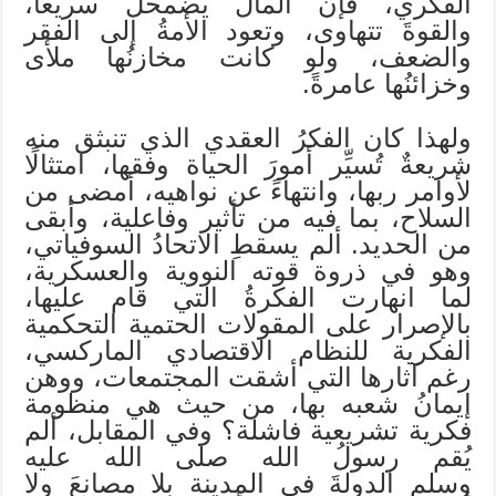
الفكري، فإن المالَ يضمحل سريعًا،
والقوةَ تتهاوى، وتعود الأمةُ إلى الفقر
والضعف، ولو كانت مخازنُها ملأى
وخزائنُها عامرةً.
ولهذا كان الفكرُ العقدي الذي تنبثق منه
شريعةٌ تُسيِّر أمورَ الحياة وفقها، امتثالًا
لأوامر ربها، وانتهاءً عن نواهيه، أمضى من
السلاح، بما فيه من تأثير وفاعلية، وأبقى
من الحديد. ألم يسقطِ الاتحادُ السوفياتي،
وهو في ذروة قوته النووية والعسكرية،
لما انهارت الفكرةُ التي قام عليها،
بالإصرار على المقولات الحتمية التحكمية
الفكرية للنظام الاقتصادي الماركسي،
رغم آثارها التي أشقت المجتمعات، ووهن
إيمانُ شعبه بها، من حيث هي منظومة
فكرية تشريعية فاشلة؟ وفي المقابل، ألم
يُقم رسولُ الله صلى الله عليه
وسلم الدولةَ في المدينة بلا مصانعَ ولا