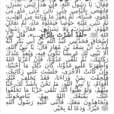
فَقَالَ: يَا رَسُولَ اللَّهِ، فَإِنَّ هَذَا لَيْسَ بِمَنْزِلِ،
فَانْهَضْ بِالنَّاسِ حَتَّى نَأْتِيَ أَدْنَى مَاءٍ مِنْ
الْقَوْمِ، فَنَنْزِلَهُ، ثُمَّ نُغَوِّرُ مَا وَرَاءَهُ مِنْ الْقُلُبِ،
ثُمَّ نَبْنِي عَلَيْهِ حَوْضًا فَنَمْلَؤُهُ مَاءً، ثُمَّ نُقَاتِلُ
الْقَوْمَ، فَنَشْرَبُ وَلَا يَشْرَبُونَ. فَقَالَ رَسُولُ
اللَّهِ ﷺ:
«لَقَدْ أَشَرْتَ بِالرَّأْيِ…».
قَالَ ابْنُ
إسْحَاقَ فَحَدَّثَنِي عَبْدُ اللَّهِ بْنُ أَبِي بَكْرٍ أَنَّهُ
حُدِّثَ أَنَّ سَعْدَ بْنَ مُعَاذٍ قَالَ: يَا نَبِيَّ اللهِ،
أَلَا نَبْنِي لَكَ عَرِيشًا تَكُونُ فِيهِ، وَنُعِدُّ عِنْدَكَ
رَكَائِبَكَ، ثُمَّ نَلْقَى عَدُوَّنَا، فَإِنْ أَعَزَّنَا اللهُ
وَأَظْهَرَنَا عَلَى عَدُوِّنَا، كَانَ ذَلِكَ مَا أَحْبَبْنَا،
وَإِنْ كَانَتْ الْأُخْرَى، جَلَسْتَ عَلَى رَكَائِبِكَ،
فَلَحِقْتَ بِمَنْ وَرَاءَنَا، فَقَدْ تَخَلَّفَ عَنْكَ
أَقْوَامٌ، يَا نَبِيَّ اللهِ، مَا نَحْنُ بِأَشَدَّ لَكَ حُبًّا
مِنْهُمْ، وَلَوْ ظَنُّوا أَنَّكَ تَلْقَى حَرْبًا مَا تَخَلَّفُوا
عَنْكَ، يَمْنَعُكَ اللهُ بِهِمْ، يُنَاصِحُونَكَ
وَيُجَاهِدُونَ مَعَكَ. فَأَثْنَى عَلَيْهِ رَسُولُ اللهِ
ﷺ خَيْرًا، وَدَعَا لَهُ بِخَيْر.