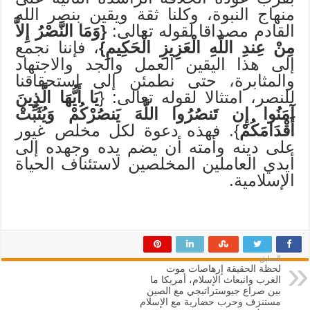
منهاج النبوة، وكلنا ثقة ويقين بنصر الله
القادم مصداقا لقوله تعالى:
{وَمَا النَّصْرُ إِلاَّ
مِنْ عِندِ اللّهِ الْعَزِيزِ الْحَكِيمِ}
، فإننا نجمع
إلى هذا اليقين العمل والجد والاجتهاد
والمثابرة، حتى نطمئن إلى استحقاقنا
للنصر، امتثالا لقوله تعالى: {
يَا أَيُّهَا الَّذِينَ
آمَنُوا إِن تَنصُرُوا اللَّهَ يَنصُرْكُمْ وَيُثَبِّتْ
أَقْدَامَكُمْ
}. فهذه دعوة لكل مخلص غيور
على دينه وأمته أن يضم يده وجهده إلى
أيدي العاملين المخلصين لاستئناف الحياة
الإسلامية.
السابق
لحظة الحقيقة إرهاصات موت
الغرب وانبعاث الإسلام، أمريكا ما
بين صراع جيوستراتيجي مع الصين
مستنزف وحرب حضارية مع الإسلام