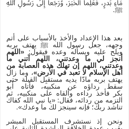
مَاءِ بَدرٍ، فَعَلِما الخَبَرَ، وَرَجَعا إِلى رَسُولِ اللهِ
ﷺ.
بعد هذا الإعداد والأخذ بالأسباب على أتم
وجهه، جعل رسول الله ﷺ يهتف بربه
ويلح عليه ويسأله وعده فيقول:
«اللهم
أنجز لي ما وعدتني، اللهم آتني ما
وعدتني، اللهم إن تهلك هذه العصابة من
أهل الإسلام لا تعبد في الأرض»
، وما زال
يهتف بربه مادّا يديه مستقبِل القبلة حتى
سقط رداؤه عن منكبيه، فأتاه أبو
بكر فأخذ رداءه وألقاه على منكبيه، ثم
التزمه من ردائه، فقال: «يا نبي الله كفاك
تناشد ربك؛ فإنه سينجز لك ما وعدك».
ونحن إذ نستشرف المستقبل المبشر
بقرب عودة الخلافة الراشدة الثانية على