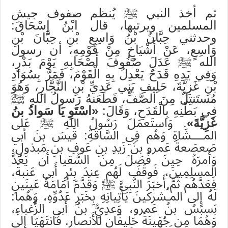
ثم أخذ النبي ﷺ يُنظم صفوف جيش
المسلمين ويرتبها، قال ابْنُ إِسْحَاقَ:
وحدثني حِبَّانُ بْنُ وَاسِعِ بْنِ حِبَّانَ بْنِ
وَاسِعٍ، عَنْ أَشْيَاخٍ مِنْ قَوْمِهِ، أن رسول
الله ﷺ عَدَلَ صُفُوفَ أَصْحَابِهِ يَوْمَ بَدْرٍ،
وَفِي يَدِهِ قَدَحٌ يَعْدِلُ بِهِ الْقَوْمَ، فَمَرَّ بِسُوَادِ
بْنِ غَزِيَّةَ، حَلِيفِ بَنِي عَدِيِّ بْنِ النَّجَّارِ، وَهُوَ
مُستَنتِلٌ مِنَ الصَّفِّ، فَطَعَنهُ رَسولُ اللهِ ﷺ
فِي بَطْنِهِ بِالْقَدَحِ، وَقَالَ:
«اسْتَوِ يَا سَوادُ بنُ
غَزِيَّةَ»
. وَاستَعمَلَ رَسُولُ اللهِ ﷺ عَلى
المـُـــشَاةِ وَهُم فِي السَّاقَةِ: قَيسَ بنَ أَبي
صَعصَعةَ عَمرو بنَ زَيدِ بنِ عَوفِ بنِ مَبذولِ،
وَأَمرَهُ حِينَ فَصَلَ مِنَ السُّقيا أَن يَعُدَّ
المسلِمِينَ، فَوقَفَ لَهُم عِندَ بِئرِ أَبي عَنبةَ،
فَعَدَّهُم ثُمَّ أَخبَرَ النَّبِيَّ ﷺ وَقَدَّمَ أَمَامَهُ عَينَينِ
لَهُ إِلى المـُشركينَ يَأْتِيانِهِ بِخَبَرِ عَدُوِّهِ، وَهُما:
بَسبَسُ بنُ عَمرو، وَعدِيُّ بنُ أَبي الزَّغباءِ،
وَهُمَا مِن جُهَينَةَ حَليفَانِ للأَنصارِ. فَانتَهَيَا إِلى