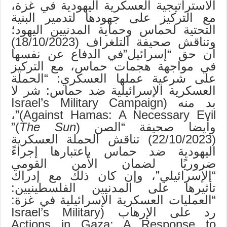
الاستراتيجية العسكرية اليهودية في غزة،
مع التركيز على جهودها لتدمير البنية
التحتية لحماس وحماية المدنيين اليهود؛
وتناقش صحيفة التلغراف (18/10/2023)
أن حق “إسرائيل”في الدفاع عن نفسها
في مواجهة هجمات حماس، مع التركيز
على شرعية عملها العسكري: “الحملة
العسكرية الإسرائيلية ضد حماس: شر لا
بد منه (Israel’s Military Campaign
Against Hamas: A Necessary Evil)”،
وأيضا صحيفة “الصن (
The Sun
)”
(22/10/2023) تناقش الحملة العسكرية
اليهودية ضد حماس باعتبارها إجراءً
ضروريًا لضمان الأمن القومي
“الإسرائيلي”، وإن كان ذلك مع إدراك
تأثيرها على المدنيين الفلسطينيين:
“العمليات العسكرية الإسرائيلية في غزة:
رد على الإرهاب (Israel’s Military
Actions in Gaza: A Response to