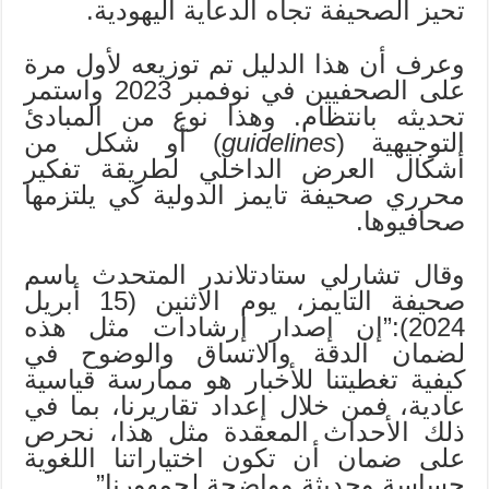
تحيز الصحيفة تجاه الدعاية اليهودية.
وعرف أن هذا الدليل تم توزيعه لأول مرة
على الصحفيين في نوفمبر 2023 واستمر
تحديثه بانتظام. وهذا نوع من المبادئ
التوجيهية (
guidelines
) أو شكل من
أشكال العرض الداخلي لطريقة تفكير
محرري صحيفة تايمز الدولية كي يلتزمها
صحافيوها.
وقال تشارلي ستادتلاندر المتحدث باسم
صحيفة التايمز، يوم الاثنين (15 أبريل
2024):”إن إصدار إرشادات مثل هذه
لضمان الدقة والاتساق والوضوح في
كيفية تغطيتنا للأخبار هو ممارسة قياسية
عادية، فمن خلال إعداد تقاريرنا، بما في
ذلك الأحداث المعقدة مثل هذا، نحرص
على ضمان أن تكون اختياراتنا اللغوية
حساسة وحديثة وواضحة لجمهورنا”.