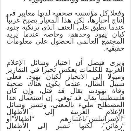
وفعلا كل مؤسسة صحفية لديها معايير في
إنتاج أخبارها، لكن هذا المعيار يصبح غريباً
عندما يطبق على العنف الذي يرتكبه جنود
كيان يهود وحدهم، وخاصة عندما يريد
المجتمع العالمي الحصول على معلومات
حقيقية.
ويرى فيصل أن اختيار وسائل الإعلام
الغربية للكلمات يعكس تحيزا في التقارير
وميولا إلى الانحياز لكيان يهود. فعلى
سبيل المثال، عندما يكون هناك ضحية
وفاة يهودية يقال قد قُتل، وإن كان
فلسطينياً يقال قد توفي. إن استعمال هذا
المصطلح مليء بالمعنى. وتشير وسائل
الإعلام الغربية إلى الأطفال
“الإسرائيليين”باعتبارهم “أطفالاً”أو
“رهائن”، لكنها تشير إلى الأطفال