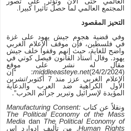
العالمي حتى الآن وتؤثر على تصور
المجتمع العالمي لما حصل تأثيرا كبيرا.
التحيز المقصود
وفي قضية هجوم جيش يهود على غزة
في فلسطين، فإن موقف الإعلام الغربي
واضح للغاية، حيث إنهم وقفوا خلف جيش
يهود. وقال أستاذ القانون فيصل كوتي في
مقال له نشر على موقع
middleeasteye.net
(24/2/2024): “إن
الإعلام الغربي عزز منذ 7 أكتوبر/تشرين
الأول الكراهية ضد العرب والدعاية
المؤيدة لإسرائيل وتبرير جرائم الحرب”.
ونقلاً عن كتاب
Manufacturing Consent:
The Political Economy of the Mass
Media
dan
The Political Economy of
Human Rights
, من تأليف إدوارد إس