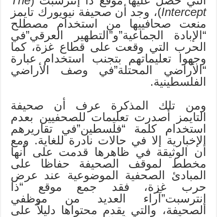
التي حصل عليها موقع ذا إنترسبت (
The
Intercept
)، وجد أن صحيفة نيويورك تايمز
منعت صحافييها من استخدام مصطلح
“الإبادة الجماعية”و”التطهير العرقي”في
الحرب التي وقعت على قطاع غزة، كما
وجهوا تعليماتهم بتجنب استخدام عبارة
“الأراضي المحتلة”في وصف الأراضي
الفلسطينية.
ومن تلك المذكرة عرف أن صحيفة
التايمز أصدرت تعليمات للصحفيين بعدم
استخدام كلمة “فلسطين”في تقاريرهم
الإخبارية إلا في حالات نادرة للغاية. ومع
أن الوثيقة في ظاهرها قدمت على أنها
مخطط لموقف الصحيفة حفاظا على
المبادئ الصحفية الموضوعية عند عرض
حرب غزة، فقد جمع موقع “ذا
إنترسبت”آراء العديد من موظفي
الصحيفة، والتي يقدم محتواها دليلاً على