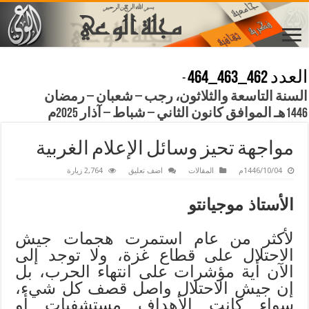
العدد 462_463_464
-
السنة التاسعة والثلاثون، رجب – شعبان – رمضان
1446هـ الموافق كانون الثاني – شباط – آذار 2025م
مواجهة تحيز وسائل الإعلام الغربية
1446/10/04م
المقالات
اضف تعليق
2,764 زيارة
الأستاذ موجيانتو
لأكثر من عام استمرت هجمات جيش
الاحتلال على قطاع غزة، ولا توجد إلى
الآن أية مؤشرات على انتهاء الحرب، بل
إن جيش الاحتلال واصل قصف كل شيء،
سواء كانت الأهداف مستشفيات أو