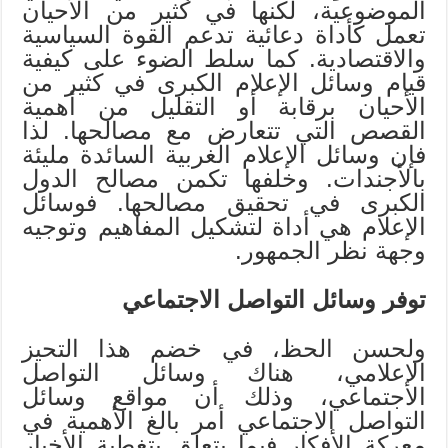
الموضوعية، لكنها في كثير من الأحيان
تعمل كأداة دعائية تدعم القوة السياسية
والاقتصادية. كما سلط الضوء على كيفية
قيام وسائل الإعلام الكبرى في كثير من
الأحيان برقابة أو التقليل من أهمية
القصص التي تتعارض مع مصالحها. لذا
فإن وسائل الإعلام الغربية السائدة مليئة
بالأجندات. وخلفها تكمن مصالح الدول
الكبرى في تحقيق مصالحها. فوسائل
الإعلام هي أداة لتشكيل المفاهيم وتوجيه
وجهة نظر الجمهور.
توفر وسائل التواصل الاجتماعي
ولحسن الحظ، في خضم هذا التحيز
الإعلامي، هناك وسائل التواصل
الاجتماعي، وذلك أن مواقع وسائل
التواصل الاجتماعي أمر بالغ الأهمية في
معركة الأفكار فيما يتعلق بتغطية الأخبار