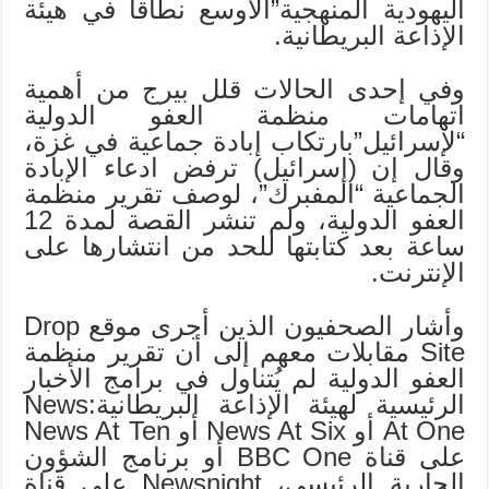
اليهودية المنهجية”الأوسع نطاقا في هيئة
الإذاعة البريطانية.
وفي إحدى الحالات قلل بيرج من أهمية
اتهامات منظمة العفو الدولية
“لإسرائيل”بارتكاب إبادة جماعية في غزة،
وقال إن (إسرائيل) ترفض ادعاء الإبادة
الجماعية “المفبرك”، لوصف تقرير منظمة
العفو الدولية، ولم تنشر القصة لمدة 12
ساعة بعد كتابتها للحد من انتشارها على
الإنترنت.
وأشار الصحفيون الذين أجرى موقع Drop
Site مقابلات معهم إلى أن تقرير منظمة
العفو الدولية لم يُتناول في برامج الأخبار
الرئيسية لهيئة الإذاعة البريطانية:News
At One أو News At Six أو News At Ten
على قناة BBC One أو برنامج الشؤون
الجارية الرئيسي، Newsnight على قناة