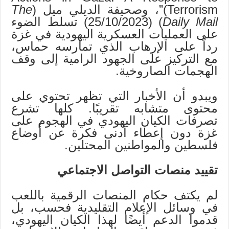
Terrorism)”، وصحيفة الديلي ميل (
The
Daily Mail
) (25/10/2023) تسلط الضوء
على العمليات العسكرية اليهودية في غزة
رداً على الإرهاب الذي تمارسه حماس،
مع التركيز على الجهود الرامية إلى وقف
الهجمات الصاروخية.
ويبدو أن الأخبار التي تظهر تحتوي على
محتوى متشابه تقريبًا. كلها تشرع
تصرفات الكيان اليهودي في الهجوم على
غزة دون إعطاء أدنى فكرة عن أوضاع
فلسطين والمواطنين المحتلين.
تقييد منصات التواصل الاجتماعي
لم يكتف حكام المنصات الرقمية باللعب
في وسائل الإعلام التقليدية فحسب، بل
قدموا الدعم أيضًا لهذا الكيان اليهودي،