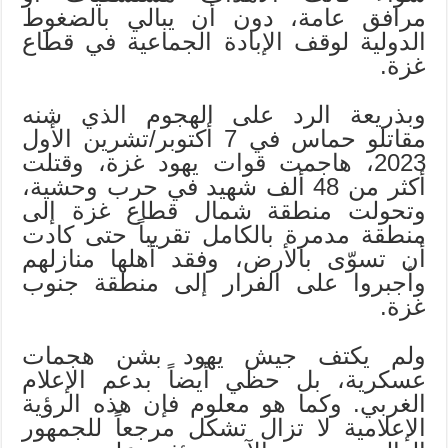
مرافق عامة، دون أن يبالي بالضغوط
الدولية لوقف الإبادة الجماعية في قطاع
غزة.
وبذريعة الرد على الهجوم الذي شنه
مقاتلو حماس في 7 أكتوبر/تشرين الأول
2023، هاجمت قوات يهود غزة، وقتلت
أكثر من 48 ألف شهيد في حرب وحشية،
وتحولت منطقة شمال قطاع غزة إلى
منطقة مدمرة بالكامل تقريباً حتى كادت
أن تسوّى بالأرض، وفقد أهلها منازلهم
وأجبروا على الفرار إلى منطقة جنوب
غزة.
ولم يكتف جيش يهود بشن هجمات
عسكرية، بل حظي أيضاً بدعم الإعلام
الغربي. وكما هو معلوم فإن هذه الرؤية
الإعلامية لا تزال تشكل مرجعاً للجمهور