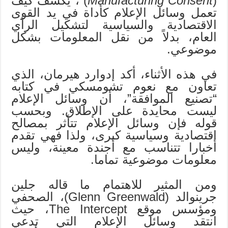
(
Manufacturing Consent
)”، يكشف كيف
تعمل وسائل الإعلام كأداة في يد القوى
الاقتصادية والسياسية لتشكيل الرأي
العام، بدلاً من نقل المعلومات بشكل
موضوعي.
في هذه الأثناء، أكد إدوارد هيرمان، الذي
تعاون مع نعوم تشومسكي في كتابه
“تصنيع الموافقة”، أن وسائل الإعلام
ليست محايدة على الإطلاق. وبحسب
قوله فإن وسائل الإعلام تتأثر بمصالح
اقتصادية وسياسية كبرى، ولذا فهي تقدم
أخبارا تتناسب مع أجندة معينة، وليس
معلومات موضوعية تماما.
ومن المثير للاهتمام ما قاله جلين
جرينوالد (Glenn Greenwald)، الصحفي
ومؤسس موقع The Intercept، حيث
انتقد وسائل الإعلام التي تدعي