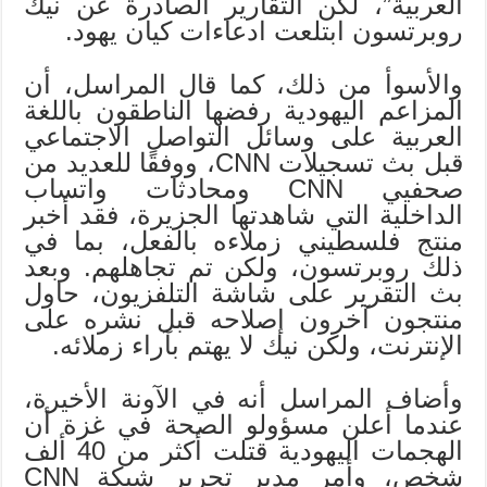
العربية”، لكن التقارير الصادرة عن نيك
روبرتسون ابتلعت ادعاءات كيان يهود.
والأسوأ من ذلك، كما قال المراسل، أن
المزاعم اليهودية رفضها الناطقون باللغة
العربية على وسائل التواصل الاجتماعي
قبل بث تسجيلات CNN، ووفقًا للعديد من
صحفيي CNN ومحادثات واتساب
الداخلية التي شاهدتها الجزيرة، فقد أخبر
منتج فلسطيني زملاءه بالفعل، بما في
ذلك روبرتسون، ولكن تم تجاهلهم. وبعد
بث التقرير على شاشة التلفزيون، حاول
منتجون آخرون إصلاحه قبل نشره على
الإنترنت، ولكن نيك لا يهتم بآراء زملائه.
وأضاف المراسل أنه في الآونة الأخيرة،
عندما أعلن مسؤولو الصحة في غزة أن
الهجمات اليهودية قتلت أكثر من 40 ألف
شخص، وأمر مدير تحرير شبكة CNN