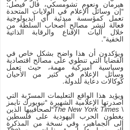
هيرمان ونعوم تشومسكي، قال فيصل:
“إن وسائل الإعلام في الولايات المتحدة
تعمل كمؤسسة مبدئية أي أيديولوجية
فعالة لنشر مصالح أصحاب السلطة من
خلال آليات الإقناع والرقابة الذاتية
الخفية”.
ويؤكدون أن هذا واضح بشكل خاص في
القضايا التي تنطوي على مصالح اقتصادية
وسياسية أميركية مهمة، حيث تعمل
وسائل الإعلام في كثير من الأحيان
كوكالات دعاية للدولة.
ويؤيد هذا الواقع التعليمات المسرّبة التي
أصدرتها الإعلامية الشهيرة “نيويورك تايمز
\
The New York Times
“لصحافييها الذين
يغطون الحرب اليهودية على فلسطين
إلى الجماهير، وفي نسخة من المذكرة