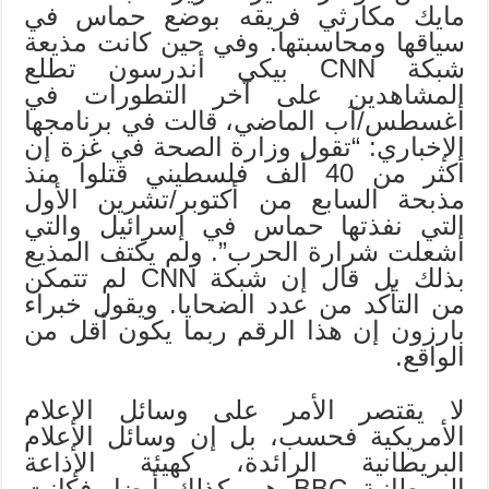
مايك مكارثي فريقه بوضع حماس في
سياقها ومحاسبتها. وفي حين كانت مذيعة
شبكة CNN بيكي أندرسون تطلع
المشاهدين على آخر التطورات في
أغسطس/آب الماضي، قالت في برنامجها
الإخباري: “تقول وزارة الصحة في غزة إن
أكثر من 40 ألف فلسطيني قتلوا منذ
مذبحة السابع من أكتوبر/تشرين الأول
التي نفذتها حماس في إسرائيل والتي
أشعلت شرارة الحرب”. ولم يكتف المذيع
بذلك بل قال إن شبكة CNN لم تتمكن
من التأكد من عدد الضحايا. ويقول خبراء
بارزون إن هذا الرقم ربما يكون أقل من
الواقع.
لا يقتصر الأمر على وسائل الإعلام
الأمريكية فحسب، بل إن وسائل الإعلام
البريطانية الرائدة، كهيئة الإذاعة
البريطانية BBC هي كذلك أيضا. فكانت