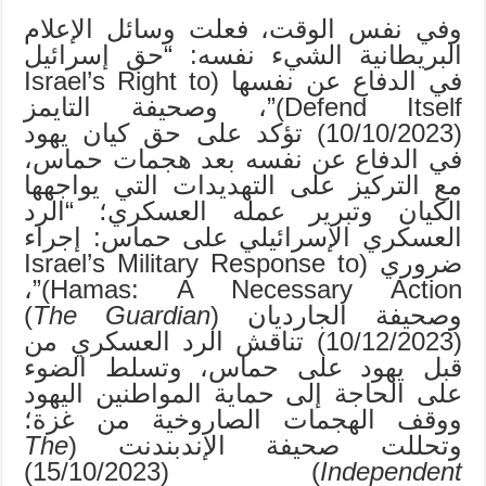
وفي نفس الوقت، فعلت وسائل الإعلام
البريطانية الشيء نفسه: “حق إسرائيل
في الدفاع عن نفسها (Israel’s Right to
Defend Itself)”، وصحيفة التايمز
(10/10/2023) تؤكد على حق كيان يهود
في الدفاع عن نفسه بعد هجمات حماس،
مع التركيز على التهديدات التي يواجهها
الكيان وتبرير عمله العسكري؛ “الرد
العسكري الإسرائيلي على حماس: إجراء
ضروري (Israel’s Military Response to
Hamas: A Necessary Action)”،
وصحيفة الجارديان (
The Guardian
)
(10/12/2023) تناقش الرد العسكري من
قبل يهود على حماس، وتسلط الضوء
على الحاجة إلى حماية المواطنين اليهود
ووقف الهجمات الصاروخية من غزة؛
وتحللت صحيفة الإندبندنت (
The
) (15/10/2023)
Independent