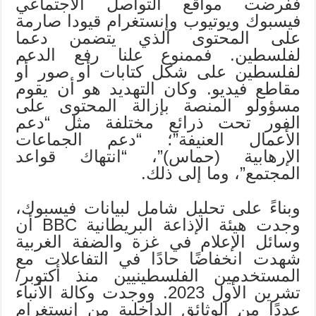
ففرضت مواقع التواصل الاجتماعي
فيسبوك ويوتيوب وإنستغرام قيودا صارمة
على المحتوى الذي يتضمن دعما
لفلسطين. فممنوع علنا رفع الدعم
لفلسطين على شكل كتابات أو صور أو
مقاطع فيديو. وكان التهديد هو أن يقوم
مسؤولو المنصة بإزالة المحتوى على
الفور تحت ذرائع مختلفة مثل “دعم
الأعمال العنيفة”؛ “دعم الجماعات
الإرهابية (حماس)”، “انتهاك قواعد
المجتمع”، وما إلى ذلك.
وبناءً على تحليل شامل لبيانات فيسبوك،
وجدت هيئة الإذاعة البريطانية BBC أن
وسائل الإعلام في غزة والضفة الغربية
شهدت انخفاضًا حادًا في التفاعلات مع
المستخدمين الفلسطينيين منذ أكتوبر/
تشرين الأول 2023. ووجدت وكالة الأنباء
عددًا من الوثائق الداخلية من إنستغرام