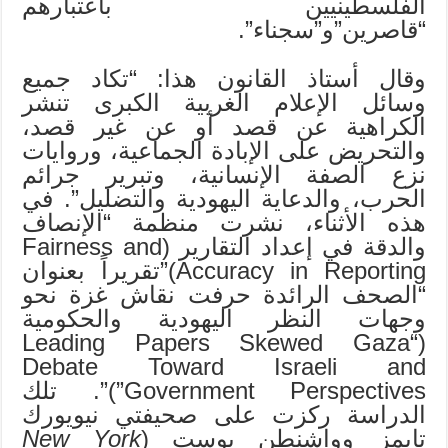
الفلسطينيين باعتبارهم
“قاصرين”و”سجناء”.
وقال أستاذ القانون هذا: “تكاد جميع
وسائل الإعلام الغربية الكبرى تنشر
الكراهية عن قصد أو عن غير قصد،
والتحريض على الإبادة الجماعية، وروايات
نزع الصفة الإنسانية، وتبرير جرائم
الحرب، والدعاية اليهودية والتضليل”. في
هذه الأثناء، نشرت منظمة “الإنصاف
والدقة في إعداد التقارير (Fairness and
Accuracy in Reporting)”تقريراً بعنوان
“الصحف الرائدة حرفت نقاش غزة نحو
وجهات النظر اليهودية والحكومية
(“Leading Papers Skewed Gaza
Debate Toward Israeli and
Government Perspectives”)”. تلك
الدراسة ركزت على صحيفتي نيويورك
تايمز وواشنطن بوست (
New York