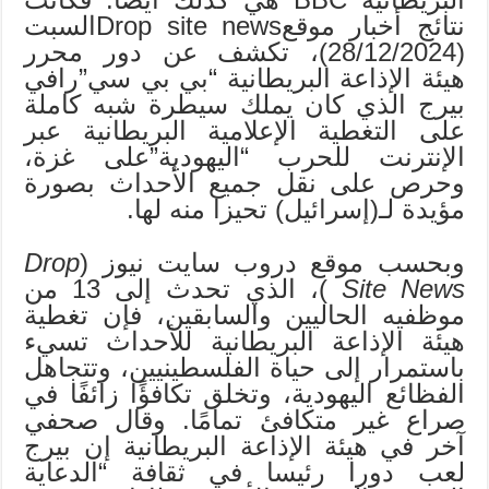
نتائج أخبار موقعDrop site newsالسبت
(28/12/2024)، تكشف عن دور محرر
هيئة الإذاعة البريطانية “بي بي سي”رافي
بيرج الذي كان يملك سيطرة شبه كاملة
على التغطية الإعلامية البريطانية عبر
الإنترنت للحرب “اليهودية”على غزة،
وحرص على نقل جميع الأحداث بصورة
مؤيدة لـ(إسرائيل) تحيزا منه لها.
وبحسب موقع دروب سايت نيوز (
Drop
Site News
)، الذي تحدث إلى 13 من
موظفيه الحاليين والسابقين، فإن تغطية
هيئة الإذاعة البريطانية للأحداث تسيء
باستمرار إلى حياة الفلسطينيين، وتتجاهل
الفظائع اليهودية، وتخلق تكافؤًا زائفًا في
صراع غير متكافئ تمامًا. وقال صحفي
آخر في هيئة الإذاعة البريطانية إن بيرج
لعب دورا رئيسا في ثقافة “الدعاية