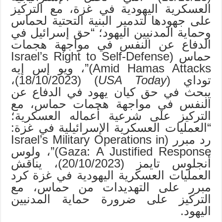
العسكرية اليهودية في غزة، مع التركيز
على جهودها لتدمير البنية التحتية لحماس
وحماية المدنيين اليهود؛ “حق إسرائيل في
الدفاع عن النفس في مواجهة هجمات
حماس (Israel’s Right to Self-Defense
Amid Hamas Attacks)”، ويو إس إيه
توداي (
USA Today
) (18/10/2023)،
يبحث في حق كيان يهود في الدفاع عن
النفس في مواجهة هجمات حماس، مع
التركيز على شرعية أعماله العسكرية؛
“العمليات العسكرية الإسرائيلية في غزة:
رد مبرر (Israel’s Military Operations in
Gaza: A Justified Response)”، ولوس
أنجلوس تايمز (20/10/2023)، يناقش
العمليات العسكرية اليهودية في غزة كرد
مبرر على التهديدات من حماس، مع
التركيز على ضرورة حماية المدنيين
اليهود.