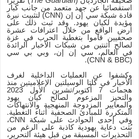
صحيفة الجارديان (
The Guardian
) تقريرا
استقصائيا عن جهد متعمد من جانب كبار
قادة شبكة سي إن إن (CNN) لتثبيت نبرة
مؤيدة لكيان يهود. وقد ثبت ذلك على
أرض الواقع من خلال اعترافات عشرة
صحفيين قاموا بتغطية الحرب في غزة
لصالح اثنتين من شبكات الأخبار الرائدة
في العالم، سي إن إن، وبي بي سي
(CNN & BBC).
وكشفوا عن العمليات الداخلية لغرف
الأخبار في كلتا الوسيلتين الإعلاميتين منذ
هجمات 7 أكتوبر/تشرين الأول 2023
والتحيز المزعوم لصالح كيان يهود
والمعايير المزدوجة المنهجية والانتهاكات
المتكررة للمبادئ الصحفية أثناء التغطية.
وفي إحدى الحوادث على شبكة CNN،
بُثت دعاية يهودية كاذبة على الرغم من
التحذيرات المسبقة من قبل هيئة التحرير،