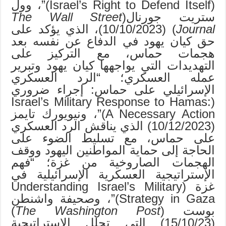
(Israel’s Right to Defend Itself)”، وول
ستريت جورنال(
The Wall Street
Journal
) (10/10/2023)، الذي يؤكد على
حق كيان يهود في الدفاع عن نفسه بعد
هجمات حماس، مع التركيز على
التهديدات التي يواجهها كيان يهود وتبرير
عمله العسكري؛ “الرد العسكري
الإسرائيلي على حماس: إجراء ضروري
(Israel’s Military Response to Hamas:
A Necessary Action)”، ونيويورك تايمز
(10/12/2023) الذي يناقش الرد العسكري
على حماس، مع تسليط الضوء على
الحاجة إلى حماية المواطنين اليهود ووقف
الهجمات الصاروخية من غزة؛ “فهم
الإستراتيجية العسكرية الإسرائيلية في
غزة (Understanding Israel’s Military
Strategy in Gaza)”، وصحيفة واشنطن
بوست (
The Washington Post
)
(15/10/23) التي تحلل الإستراتيجية