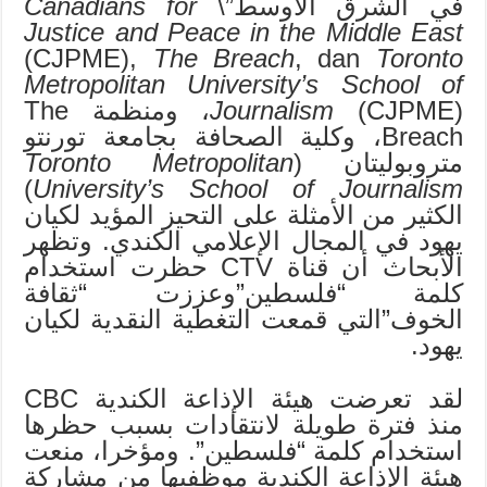
في الشرق الأوسط”\
Canadians for
Justice and Peace in the Middle East
(CJPME),
The Breach
, dan
Toronto
Metropolitan University’s School of
Journalism
(CJPME)، ومنظمة The
Breach، وكلية الصحافة بجامعة تورنتو
متروبوليتان (
Toronto Metropolitan
)
University’s School of Journalism
الكثير من الأمثلة على التحيز المؤيد لكيان
يهود في المجال الإعلامي الكندي. وتظهر
الأبحاث أن قناة CTV حظرت استخدام
كلمة “فلسطين”وعززت “ثقافة
الخوف”التي قمعت التغطية النقدية لكيان
يهود.
لقد تعرضت هيئة الإذاعة الكندية CBC
منذ فترة طويلة لانتقادات بسبب حظرها
استخدام كلمة “فلسطين”. ومؤخرا، منعت
هيئة الإذاعة الكندية موظفيها من مشاركة