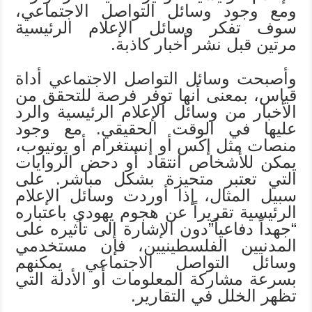
ومع وجود وسائل التواصل الاجتماعي،
سوف تفكر وسائل الإعلام الرئيسية
مرتين قبل نشر أخبار كاذبة.
وأصبحت وسائل التواصل الاجتماعي أداة
قياس، بمعنى أنها توفر فرصة للتحقق من
الأخبار من وسائل الإعلام الرئيسية والرد
عليها في الوقت الحقيقي. مع وجود
منصات مثل إكس أو إنستغرام أو يوتيوب،
يمكن للأشخاص انتقاد أو دحض الروايات
التي تعتبر متحيزة بشكل مباشر. على
سبيل المثال، إذا أوردت وسائل الإعلام
الرئيسية تقريراً عن هجوم يهودي باعتباره
“جهداً دفاعياً”دون الإشارة إلى تأثيره على
المدنيين الفلسطينيين، فإن مستخدمي
وسائل التواصل الاجتماعي يمكنهم
بسرعة مشاركة المعلومات أو الأدلة التي
تظهر الخلل في التقارير.