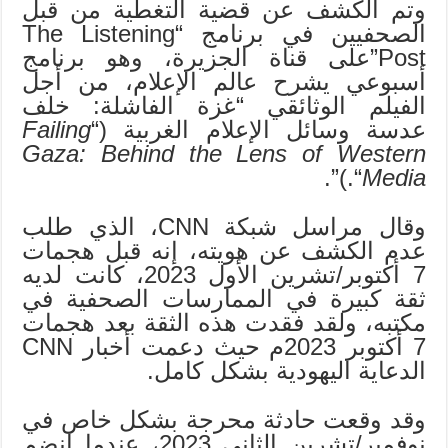
وتم الكشف عن قضية التغطية من قبل
الصحفيين في برنامج “The Listening
Post”على قناة الجزيرة، وهو برنامج
أسبوعي يشرح عالم الإعلام، من أجل
الفيلم الوثائقي “غزة الفاشلة: خلف
عدسة وسائل الإعلام الغربية (“
Failing
Gaza: Behind the Lens of Western
“.)”.
Media
وقال مراسل شبكة CNN، الذي طلب
عدم الكشف عن هويته، إنه قبل هجمات
7 أكتوبر/تشرين الأول 2023، كانت لديه
ثقة كبيرة في الممارسات الصحفية في
مكتبه، ولقد فقدت هذه الثقة بعد هجمات
7 أكتوبر 2023م حيث دعمت أخبار CNN
الدعاية اليهودية بشكل كامل.
وقد وقعت حادثة محرجة بشكل خاص في
نوفمبر/تشرين الثاني 2023، عندما انضم