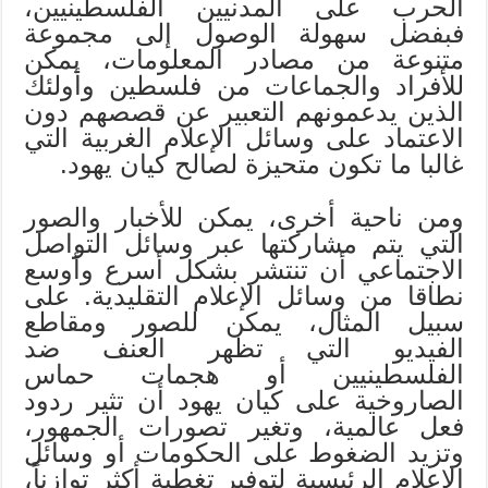
الحرب على المدنيين الفلسطينيين،
فبفضل سهولة الوصول إلى مجموعة
متنوعة من مصادر المعلومات، يمكن
للأفراد والجماعات من فلسطين وأولئك
الذين يدعمونهم التعبير عن قصصهم دون
الاعتماد على وسائل الإعلام الغربية التي
غالبا ما تكون متحيزة لصالح كيان يهود.
ومن ناحية أخرى، يمكن للأخبار والصور
التي يتم مشاركتها عبر وسائل التواصل
الاجتماعي أن تنتشر بشكل أسرع وأوسع
نطاقا من وسائل الإعلام التقليدية. على
سبيل المثال، يمكن للصور ومقاطع
الفيديو التي تظهر العنف ضد
الفلسطينيين أو هجمات حماس
الصاروخية على كيان يهود أن تثير ردود
فعل عالمية، وتغير تصورات الجمهور،
وتزيد الضغوط على الحكومات أو وسائل
الإعلام الرئيسية لتوفير تغطية أكثر توازناً،