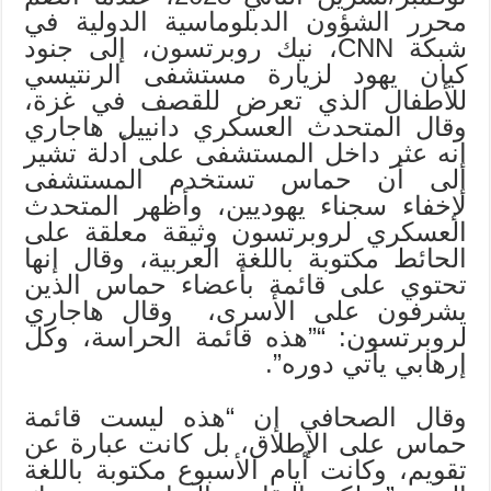
محرر الشؤون الدبلوماسية الدولية في
شبكة CNN، نيك روبرتسون، إلى جنود
كيان يهود لزيارة مستشفى الرنتيسي
للأطفال الذي تعرض للقصف في غزة،
وقال المتحدث العسكري دانييل هاجاري
إنه عثر داخل المستشفى على أدلة تشير
إلى أن حماس تستخدم المستشفى
لإخفاء سجناء يهوديين، وأظهر المتحدث
العسكري لروبرتسون وثيقة معلقة على
الحائط مكتوبة باللغة العربية، وقال إنها
تحتوي على قائمة بأعضاء حماس الذين
يشرفون على الأسرى، وقال هاجاري
لروبرتسون: “”هذه قائمة الحراسة، وكل
إرهابي يأتي دوره”.
وقال الصحافي إن “هذه ليست قائمة
حماس على الإطلاق، بل كانت عبارة عن
تقويم، وكانت أيام الأسبوع مكتوبة باللغة