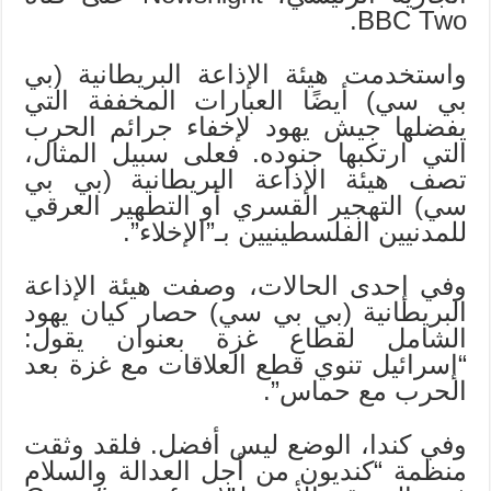
BBC Two.
واستخدمت هيئة الإذاعة البريطانية (بي
بي سي) أيضًا العبارات المخففة التي
يفضلها جيش يهود لإخفاء جرائم الحرب
التي ارتكبها جنوده. فعلى سبيل المثال،
تصف هيئة الإذاعة البريطانية (بي بي
سي) التهجير القسري أو التطهير العرقي
للمدنيين الفلسطينيين بـ”الإخلاء”.
وفي إحدى الحالات، وصفت هيئة الإذاعة
البريطانية (بي بي سي) حصار كيان يهود
الشامل لقطاع غزة بعنوان يقول:
“إسرائيل تنوي قطع العلاقات مع غزة بعد
الحرب مع حماس”.
وفي كندا، الوضع ليس أفضل. فلقد وثقت
منظمة “كنديون من أجل العدالة والسلام