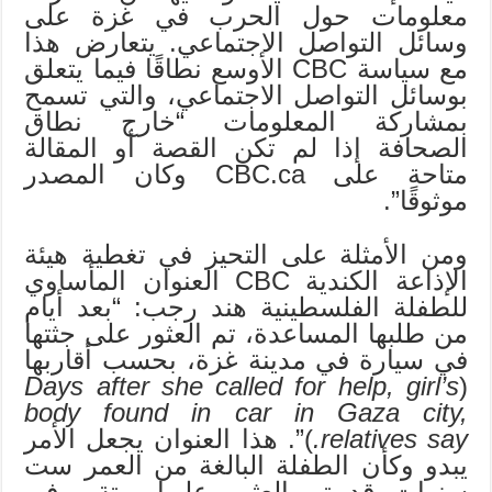
معلومات حول الحرب في غزة على
وسائل التواصل الاجتماعي. يتعارض هذا
مع سياسة CBC الأوسع نطاقًا فيما يتعلق
بوسائل التواصل الاجتماعي، والتي تسمح
بمشاركة المعلومات “خارج نطاق
الصحافة إذا لم تكن القصة أو المقالة
متاحة على CBC.ca وكان المصدر
موثوقًا”.
ومن الأمثلة على التحيز في تغطية هيئة
الإذاعة الكندية CBC العنوان المأساوي
للطفلة الفلسطينية هند رجب: “بعد أيام
من طلبها المساعدة، تم العثور على جثتها
في سيارة في مدينة غزة، بحسب أقاربها
Days after she called for help, girl’s
(
body found in car in Gaza city,
relatives say.
)”. هذا العنوان يجعل الأمر
يبدو وكأن الطفلة البالغة من العمر ست
سنوات قد تم العثور عليها ميتة. وفي