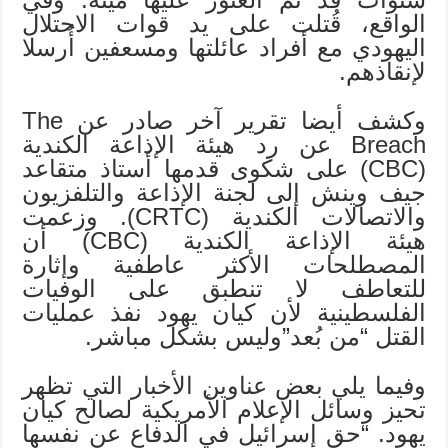
الواقع، قُتلت على يد قوات الاحتلال
اليهودي مع أفراد عائلتها ومسعفين أُرسلا
لإنقاذهم.
وكشف أيضا تقرير آخر صادر عن The
Breach عن رد هيئة الإذاعة الكندية
(CBC) على شكوى قدمها أستاذ متقاعد
جيف وينش إلى لجنة الإذاعة والتلفزيون
والاتصالات الكندية (CRTC). وزعمت
هيئة الإذاعة الكندية (CBC) أن
المصطلحات الأكثر عاطفية وإثارة
للتعاطف لا تنطبق على الوفيات
الفلسطينية لأن كيان يهود نفذ عمليات
القتل “من بُعد”وليس بشكل مباشر.
وفيما يلي بعض عناوين الأخبار التي تظهر
تحيز وسائل الإعلام الأمريكية لصالح كيان
يهود. “حق إسرائيل في الدفاع عن نفسها