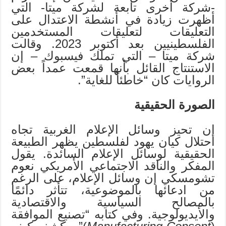
-شركة أخرى تابعة لشركة ميتا- التي
أظهرت زيادة في أنشطة الاعتدال على
التعليقات لتعليقات المستخدمين
الفلسطينيين بعد أكتوبر 2023. وقالت
شركة ميتا – التي تملك فيسبوك – إن
الاستنتاج القائل بأنها قمعت عمداً بعض
الروايات كان “خاطئاً للغاية”.
الصورة الحقيقية
إن تحيز وسائل الإعلام الغربية تجاه
احتلال كيان يهود لفلسطين يظهر الطبيعة
الحقيقية لوسائل الإعلام السائدة. يقول
المفكر والناقد الاجتماعي الأمريكي نعوم
تشومسكي إن وسائل الإعلام، على الرغم
من ادعائها بالموضوعية، تتأثر دائمًا
بالمصالح السياسية والاقتصادية
والأيديولوجية. وفي كتابه “تصنيع الموافقة