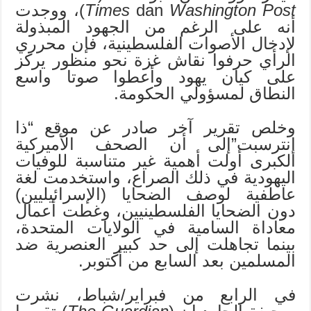
Washington Post
dan
Times
)، ووجدت
أنه على الرغم من الجهود المبذولة
لإدخال الأصوات الفلسطينية، فإن محرري
الرأي حرفوا نقاش غزة نحو منظور يركز
على كيان يهود وأعطوا صوتا واسع
النطاق لمسؤولي الحكومة.
وخلص تقرير آخر صادر عن موقع “ذا
إنترسبت”إلى أن الصحف الأميركية
الكبرى أولت أهمية غير متناسبة للوفيات
اليهودية في ذلك الصراع، واستخدمت لغة
عاطفية لوصف الضحايا (الإسرائيليين)
دون الضحايا الفلسطينيين، وغطت أعمال
معاداة السامية في الولايات المتحدة،
بينما تجاهلت إلى حد كبير العنصرية ضد
المسلمين بعد السابع من أكتوبر.
في الرابع من فبراير/شباط، نشرت