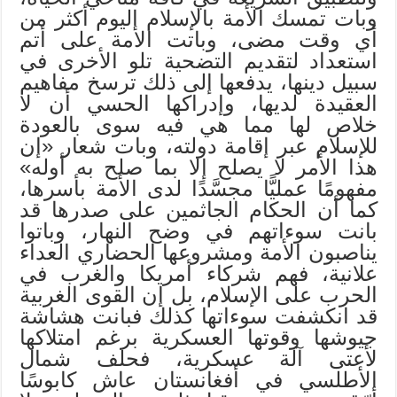
وبات تمسك الأمة بالإسلام اليوم أكثر من
أي وقت مضى، وباتت الأمة على أتم
استعداد لتقديم التضحية تلو الأخرى في
سبيل دينها، يدفعها إلى ذلك ترسخ مفاهيم
العقيدة لديها، وإدراكها الحسي أن لا
خلاص لها مما هي فيه سوى بالعودة
للإسلام عبر إقامة دولته، وبات شعار «إن
هذا الأمر لا يصلح إلا بما صلح به أوله»
مفهومًا عمليًّا مجسَّدًا لدى الأمة بأسرها،
كما أن الحكام الجاثمين على صدرها قد
بانت سوءاتهم في وضح النهار، وباتوا
يناصبون الأمة ومشروعها الحضاري العداء
علانية، فهم شركاء أمريكا والغرب في
الحرب على الإسلام، بل إن القوى الغربية
قد انكشفت سوءاتها كذلك فبانت هشاشة
جيوشها وقوتها العسكرية برغم امتلاكها
لأعتى آلة عسكرية، فحلف شمال
الأطلسي في أفغانستان عاش كابوسًا