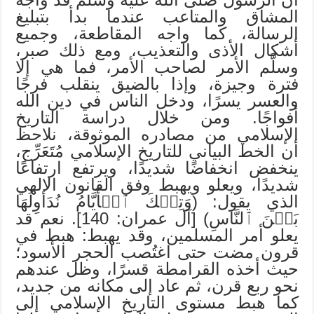
المشاق والمتاعب عندما بدأ بتبليغ
الرسالة، كما واجه المقاطعة، وجميع
أشكال الأذى والتعذيب، ومع ذلك صبر،
وسلَّم الأمر لصاحب الأمر، فما هي إلا
فترة وجيزة، وإذا بالضيق ينقلب فرجًا
والعسر يسرًا، ودخل الناس في دين الله
أفواجًا. ومن خلال دراسة التاريخ
الإسلامي من مصادره الموثوقة، نلاحظ
أن الخط البياني للتاريخ الإسلامي مُتَعَرِّج،
ينخفض انخفاضًا شديدًا، ويرتفع ارتفاعًا
شديدًا، ويعلو ويهبط وفق القانون الإلهي
الذي يقول: (وَتِلۡكَ ٱلۡأَيَّامُ نُدَاوِلُهَا
بَيۡنَ ٱلنَّاسِ) [آل عمران: 140]. نعم قد
يعلو أمر المسلمين، وقد يهبط: هبط في
قرون مضت حتى اغتُصب الحجر الأسود؛
حيث أخذه القرامطة قسرًا، وظل عندهم
نحو ربع قرن، ثم عاد إلى مكانه من جديد،
كما هبط مستوى التاريخ الإسلامي إلى