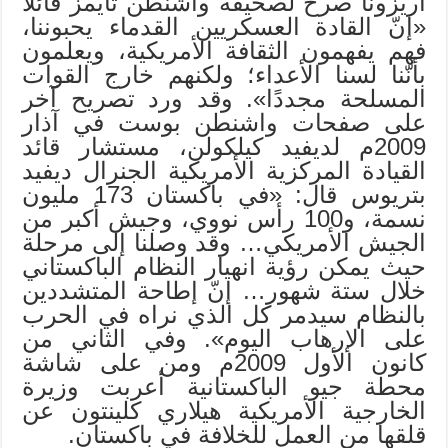
أريزونا صرح لصحيفة واشنطن تايمز قائلًا
«إنّ القادة العسكريين القدماء يحبوننا،
فهم يفهمون الثقافة الأمريكية، ويعلمون
بأنّنا لسنا الأعداء؛ ولكنهم خارج القوات
المسلحة مجددًا». وقد ورد تصريح آخر
على صفحات واشنطن بوست في آذار
2009م لديفيد كيلكولن، مستشار قائد
القيادة المركزية الأمريكية الجنرال ديفيد
بتريوس قال: «في باكستان 173 مليون
نسمة، و100 رأس نووي، وجيش أكبر من
الجيش الأمريكي… وقد وصلنا إلى مرحلة
حيث يمكن رؤية انهيار النظام الباكستاني
خلال ستة شهور… إنّ إطاحة المتشددين
بالنظام سيدمر كل الذي نراه في الحرب
على الإرهاب اليوم». وفي الثاني من
كانون الأول 2009م ومن على شاشة
محطة جيو الباكستانية أعربت وزيرة
الخارجية الأمريكية هيلاري كلينتون عن
قلقها من العمل للخلافة في باكستان.