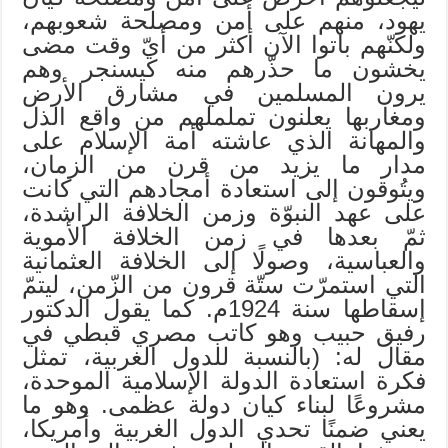
يهود، منهم على أمن ومصلحة شعوبهم،
ولكنّهم باتوا الآن أكثر من أيّ وقت مضى
يخشون ما حذّرهم منه كيسنجر وهم
يرون المسلمين في مشارق الأرض
ومغاربها يعلنون تململهم من واقع الذل
والمهانة الذي عاشته أمة الإسلام على
مدار ما يزيد من قرن من الزمان،
ويتُوقون إلى استعادة أمجادهم التي كانت
على عهد النبوّة وزمن الخلافة الراشدة،
ثمّ بعدها في زمن الخلافة الأموية
والعباسية، وصولًا إلى الخلافة العثمانية
التي استمرّت ستّة قرون من الزّمن، ليتمّ
إسقاطها سنة 1924م. كما يقول الدكتور
رفيق حبيب وهو كاتب مصري قبطي في
مقال له: (بالنسبة للدول الغربية، تمثل
فكرة استعادة الدولة الإسلامية الموحدة،
مشروعًا لبناء كيان دولة عظمى. وهو ما
يعني ضمنًا تحدي الدول الغربية وأمريكا،