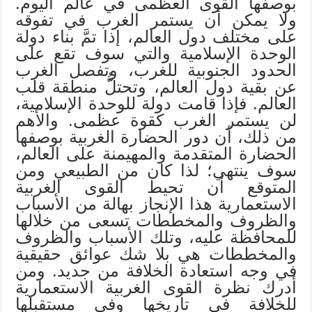
بوصفها القوى العظمى في عالم اليوم.
ولا يمكن أن يستمر الغرب في تفوقه
على مختلف دول العالم، إذا تمَّ بناء دولة
الوحدة الإسلامية والتي سوف تقع على
الحدود الجنوبية للغرب، وتفصل الغرب
عن بقية دول العالم، وتحتلُّ منطقة قلب
العالم. فإذا قامت دولة للوحدة الإسلامية،
لن يستمر الغرب كقوة عظمى. والأهم
من ذلك، أن دور الحضارة الغربية بوصفها
الحضارة المتقدمة والمهيمنة على العالم،
سوف ينتهي؛ لذا كان من الطبيعي ومن
المتوقع أن تحيط القوى الغربية
الاستعمارية هذا الإنجاز بهالة من الأسباب
والظروف والمخططات تسعى من خلالها
للمحافظة عليه، وتلك الأسباب والظروف
والمخططات هي بلا شك عوائق حقيقية
في وجه استعادة الخلافة من جديد. ومن
أدرك نظرة القوى الغربية الاستعمارية
للخلافة في تاريخها وفي مستقبلها