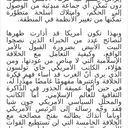
دون تَمكّن أي جماعة مبدئية من الوصول
إلى الحكم، وامتلاك أسلحة متطوّرة
تمكّنها من تغيير الأنظمة في المنطقة.
وبهذا تكون أمريكا قد أدارت ظهرها
لنصائح عدد من الخبراء الذين نصحوا
البيت الأبيض بضرورة القبول بالأمر
الواقع، وكيفية التعامل مع الخلافة
الإسلامية التي لا مناص من عودتها، ومن
هؤلاء، الكاتب الأمريكي جاي تولسون
الذي يرى أنّ الغرب قد أساء فهم فكرة
الخلافة واعتبرها مفهومًا غامضًا مهدِّداً له،
في حين أنّها عميقة الجذور في الذّاكرة
الثقافية للعالم الإسلامي. أما الكاتب
والمحلّل السياسي الأمريكي جون شيا
فقد وجّه رسالة إلى الرئيس الأمريكي
أوباما آنذاك يطالبه بفتح مصالحة مع
الخلافة الخامسة التي لن تستطيع القوات