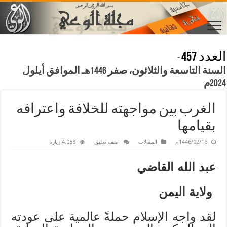
العدد 457
-
السنة التاسعة والثلاثون، صفر 1446هـ الموافق أيلول
2024م
الغرب بين مواجهته للخلافة واعترافه
بقيامها
1446/02/16م
المقالات
اضف تعليق
4,058 زيارة
عبد الله القاضي
ولاية اليمن
لقد واجه الإسلام حملةً عالمية على عودته