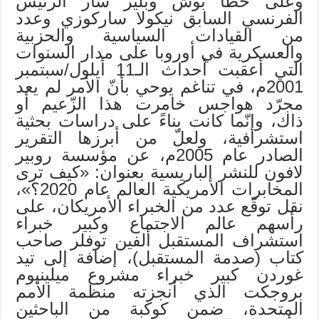
وعلى خطا بوش وبلير سار الرئيس
الفرنسي السابق نيكولا ساركوزي وعدد
من القيادات السياسية والحزبية
والعسكرية في أوروبا على مدار السنوات
التي أعقبت أحداث الـ11 أيلول/سبتمبر
2001م، في تناغم يوحي بأنّ الأمر لم يعد
مجرّد هواجس خامرت هذا الزّعيم أو
ذاك، وإنّما كانت بناءً على دراسات بحثية
استشرافية، ولعلّ من أبرزها التقرير
الصادر عام 2005م، عن مؤسسة روبير
لافون للنشر الباريسية بعنوان: «كيف ترى
المخابرات الأمريكية العالم عام 2020؟»،
نقل توقّع عدد من الخبراء الأمريكان، على
رأسهم عالم الاجتماع وكبير خبراء
استشراف المستقبل ألفين توفلر صاحب
كتاب (صدمة المستقبل)، إضافة إلى تيد
غوردن كبير خبراء مشروع ميلينيوم
بروجكت الذي أنجزته منظمة الأمم
المتحدة، ضمن كوكبة من الباحثين