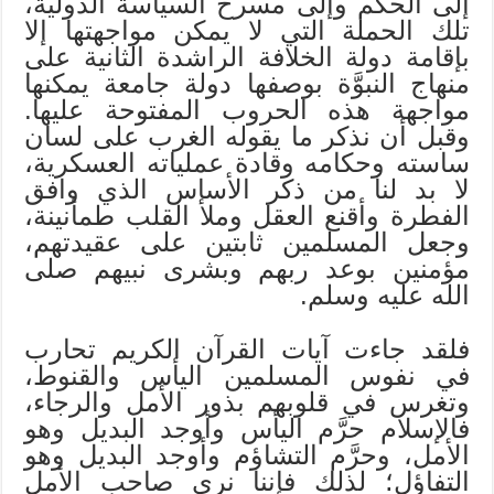
إلى الحكم وإلى مسرح السياسة الدولية،
تلك الحملة التي لا يمكن مواجهتها إلا
بإقامة دولة الخلافة الراشدة الثانية على
منهاج النبوَّة بوصفها دولة جامعة يمكنها
مواجهة هذه الحروب المفتوحة عليها.
وقبل أن نذكر ما يقوله الغرب على لسان
ساسته وحكامه وقادة عملياته العسكرية،
لا بد لنا من ذكر الأساس الذي وافق
الفطرة وأقنع العقل وملأ القلب طمأنينة،
وجعل المسلمين ثابتين على عقيدتهم،
مؤمنين بوعد ربهم وبشرى نبيهم صلى
الله عليه وسلم.
فلقد جاءت آيات القرآن الكريم تحارب
في نفوس المسلمين اليأس والقنوط،
وتغرس في قلوبهم بذور الأمل والرجاء،
فالإسلام حرَّم اليأس وأوجد البديل وهو
الأمل، وحرَّم التشاؤم وأوجد البديل وهو
التفاؤل؛ لذلك فإننا نرى صاحب الأمل