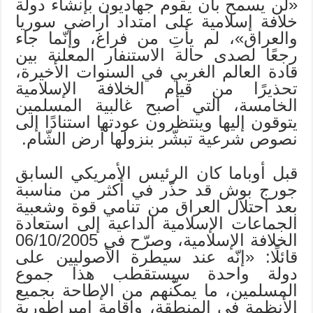
«لن يسمح بأن يقوم جهاديون بإنشاء دولة
خلافة إسلامية على امتداد أراضي سوريا
والعراق»، لم يأتِ من فراغ، وإنّما جاء
رجعًا لصدى حالة الاستنفار المعلنة بين
قادة العالم الغربي في السنوات الأخيرة،
تحذيرًا من قيام الخلافة الإسلامية
الخامسة، التي أصبح غالبية المسلمين
يتوقون إليها وينتظرون عودتها استنادًا إلى
نصوص شرعية تبشّر بنزولها أرض الشّام.
قبل أوباما كان الرئيس الأمريكي السابق
جورج بوش قد حذّر في أكثر من مناسبة
بعد احتلال العراق من تنامي قوة وشعبية
الجماعات الإسلامية الداعية إلى استعادة
الخلافة الإسلامية، وصرّح في 06/10/2005
قائلًا: «إنّه عند سيطرة الأصوليين على
دولة واحدة سيستقطب هذا جموع
المسلمين، ما يمكّنهم من الإطاحة بجميع
الأنظمة في المنطقة، وإقامة إمبراطورية