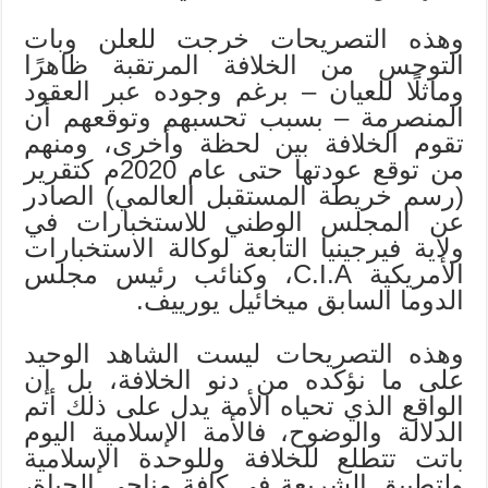
وهذه التصريحات خرجت للعلن وبات
التوجس من الخلافة المرتقبة ظاهرًا
وماثلًا للعيان – برغم وجوده عبر العقود
المنصرمة – بسبب تحسبهم وتوقعهم أن
تقوم الخلافة بين لحظة وأخرى، ومنهم
من توقع عودتها حتى عام 2020م كتقرير
(رسم خريطة المستقبل العالمي) الصادر
عن المجلس الوطني للاستخبارات في
ولاية فيرجينيا التابعة لوكالة الاستخبارات
الأمريكية C.I.A، وكنائب رئيس مجلس
الدوما السابق ميخائيل يورييف.
وهذه التصريحات ليست الشاهد الوحيد
على ما نؤكده من دنو الخلافة، بل إن
الواقع الذي تحياه الأمة يدل على ذلك أتم
الدلالة والوضوح، فالأمة الإسلامية اليوم
باتت تتطلع للخلافة وللوحدة الإسلامية
ولتطبيق الشريعة في كافة مناحي الحياة،