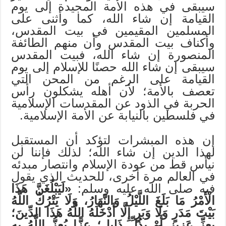
سيبقى في هذه الأمة المجيدة إلى يوم
القيامة إن شاء الله، كما وأثنى على
المسلمين المقيمين في بيت المقدس،
وأكناف بيت المقدس وأن منهم الطائفة
المنصورة إن شاء الله، فبيت المقدس
سيبقى إن شاء الله حصنًا للإسلام إلى يوم
القيامة على الرغم من المحن التي
تعصف بالأمة؛ لأن أهله يشكلون رأس
الحربة في الذود عن المقدسات الإسلامية
في فلسطين بالنيابة عن الأمة الإسلامية.
إن هذه المبشرات لتؤكد أن المستقبل
لهذا الدين إن شاء الله؛ لذلك فإننا لن
نيأس قط من عودة الإسلام وانتصار مبدئه
في العالم مرة أخرى، للحديث الذي يقول
فيه صلى الله عليه وسلم:
«لَيَبْلُغَنَّ هَذَا
الْأَمْرُ مَا بَلَغَ اللَّيْلُ وَالنَّهَارُ، وَلَا يَتْرُكُ اللَّهُ
بَيْتَ مَدَرٍ وَلَا وَبَرٍ إِلَّا أَدْخَلَهُ اللَّهُ هَذَا الدِّينَ؛
بِعِزِّ عَزِيزٍ أَوْ بِذُلِّ ذَلِيلٍ؛ عِزًّا يُعِزُّ اللَّهُ بِهِ