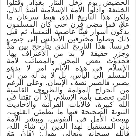
الحضيض يوم دخل التتار بغداد وقتلوا
الخليفة وأذلوا الأمة الإسلامية أشدَّ الذل.
ولكن هذا التاريخ الذي هبط سرعان ما
علا، فما مضى قرن حتى كان المسلمون
يدكُّون أسوار فيِنَّا عاصمة النمسا، ثم قبل
ذلك وصلوا مخترقين الأندلس إلى جنوب
فرنسا. هذا التاريخ الذي يتأرجح بين مَدٍّ
وجزرٍ حقيقة لا بد من الاعتراف بها.
فحدوث بعض المحن والمصائب لأمة
الإسلام في هذه الأيام، أمر لا يدعو
المسلم إلى اليأس، بل لا بد له من أن
يصبر، فالصبر نصف الإيمان. وعلى الرغم
من الجراح المؤلمة والظروف القاسية
التي تعصف بأمة الإسلام، إلاّ أن ثقتنا في
الله كبيرة، فالآيات القرآنية والأحاديث
النبوية الصحيحة فيها ما يطمئن القلوب،
ويبعث الأمل في النفوس، ويبشر الأمة
بأن المستقبل لهذا الدين إن شاء الله،
فالله سبحانه وتعالى يقول: (فَإِنَّ مَعَ