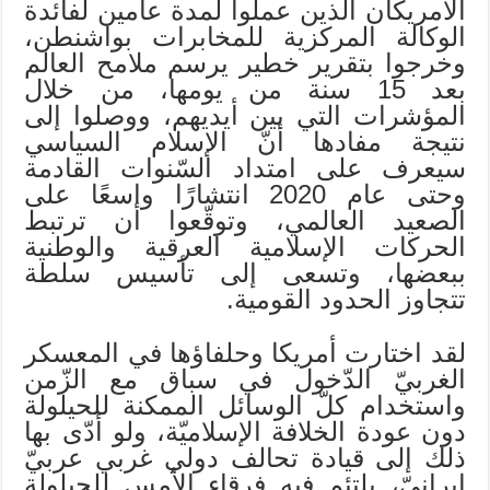
الأمريكان الذين عملوا لمدة عامين لفائدة
الوكالة المركزية للمخابرات بواشنطن،
وخرجوا بتقرير خطير يرسم ملامح العالم
بعد 15 سنة من يومها، من خلال
المؤشرات التي بين أيديهم، ووصلوا إلى
نتيجة مفادها أنّ الإسلام السياسي
سيعرف على امتداد السّنوات القادمة
وحتى عام 2020 انتشارًا واسعًا على
الصعيد العالمي، وتوقّعوا أن ترتبط
الحركات الإسلامية العرقية والوطنية
ببعضها، وتسعى إلى تأسيس سلطة
تتجاوز الحدود القومية.
لقد اختارت أمريكا وحلفاؤها في المعسكر
الغربيّ الدّخول في سباق مع الزّمن
واستخدام كلّ الوسائل الممكنة للحيلولة
دون عودة الخلافة الإسلاميّة، ولو أدّى بها
ذلك إلى قيادة تحالف دولي غربي عربيّ
إيرانيّ، يلتئم فيه فرقاء الأمس للحيلولة