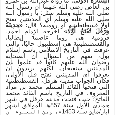
البشارة الأولى:
ما رواه عبد الله بن عمرو
بن العاص رضي الله عنهما أن رسول الله
صلى الله عليه وسلم سئل: يا رسول الله
صلى الله عليه وسلم أي المدينتين تفتح
أولًا قسطنطينية أو رومية؟ قال:
«مَدِينَةُ
هِرَقْلَ تُفْتَحُ أَوَّلًا»
أخرجه الإمام أحمد.
فرومية هي روما عاصمة إيطاليا،
والقسطنطينية هي إسطنبول حاليًا، والتي
عرفت في التاريخ الإسلامي باسم إسلام
بول، يفهم من السؤال أن الصحابة
رضوان الله عليهم كانوا قد علموا بأن
المدينتين ستفتحان، لكنهم يريدون أن
يعرفوا أي المدينتين تفتح قبل الأولى،
فكان الجواب مدينة هرقل، القسطنطينية
التي فتحها القائد المسلم محمد بن مراد
المعروف في التاريخ باسم القائد محمد
الفاتح؛ حيث فتحت مدينة هرقل في شهر
جمادى الأول سنة 857هـ الموافق لشهر
أيار/مايو سنة 1453م، ومن المعلوم أن