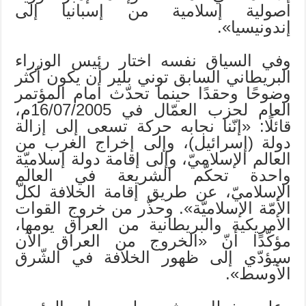
أصولية إسلامية من إسبانيا إلى
إندونيسيا».
وفي السياق نفسه اختار رئيس الوزراء
البريطاني السابق توني بلير أن يكون أكثر
وضوحًا وحقدًا حينما تحدّث أمام المؤتمر
العام لحزب العمّال في 16/07/2005م،
قائلًا: «إنّنا نجابه حركة تسعى إلى إزالة
دولة (إسرائيل)، وإلى إخراج الغرب من
العالم الإسلاميّ، وإلى إقامة دولة إسلاميّة
واحدة تحكّم الشريعة في العالم
الإسلاميّ، عن طريق إقامة الخلافة لكلّ
الأمّة الإسلاميّة». وحذّر من خروج القوات
الأمريكية والبريطانية من العراق يومها،
مؤكّدًا أنّ «الخروج من العراق الآن
سيؤدّي إلى ظهور الخلافة في الشّرق
الأوسط».