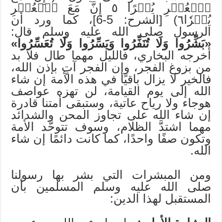
ٱلۡعُسۡرِ يُسۡرًا ٥ إِنَّ مَعَ ٱلۡعُسۡرِ
يُسۡرٗا٦) [الشرح: 5-6]، كما ورد أن
الرسول صلى الله عليه وسلم قال:
«بَشِّرُوا وَلَا تُنَفِّرُوا وَيَسِّرُوا وَلَا تُعَسِّرُوا»
أخرجه البخاري، فالليل مهما طال فلا بد
من بزوغ الفجر، وإن الفجر آتٍ بإذن الله،
فالخير لا يزال باقيًا في هذه الأمة إن شاء
الله إلى يوم القيامة، لن تهزه عواصف
هوجاء ولا رياح عاتية، وستبقى أمتنا قادرة
إن شاء الله على تجاوز المحن والشدائد
مهما اشتدَّ الظلام، وسوف تتوحَّد الأمة
وتكون صفًا واحدًا، كما كانت دائمًا إن شاء
الله.
ومن المبشرات التي بشر بها رسولنا
صلى الله عليه وسلم المسلمين بأن
المستقبل لهذا الدين: