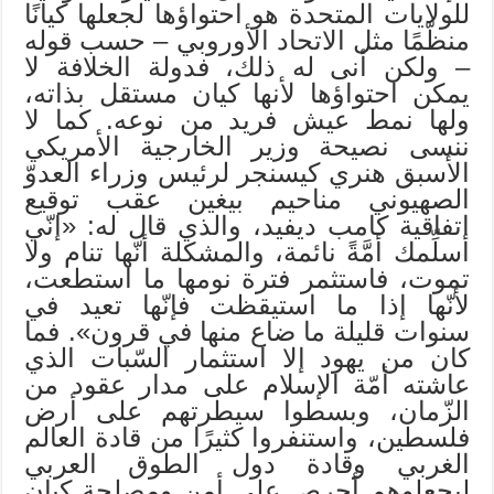
للولايات المتحدة هو احتواؤها لجعلها كيانًا
منظّمًا مثل الاتحاد الأوروبي – حسب قوله
– ولكن أنى له ذلك، فدولة الخلافة لا
يمكن احتواؤها لأنها كيان مستقل بذاته،
ولها نمط عيش فريد من نوعه. كما لا
ننسى نصيحة وزير الخارجية الأمريكي
الأسبق هنري كيسنجر لرئيس وزراء العدوّ
الصهيوني مناحيم بيغين عقب توقيع
اتفاقية كامب ديفيد، والذي قال له: «إنّي
أسلِّمك أمَّةً نائمة، والمشكلة أنّها تنام ولا
تموت، فاستثمر فترة نومها ما استطعت،
لأنّها إذا ما استيقظت فإنّها تعيد في
سنوات قليلة ما ضاع منها في قرون». فما
كان من يهود إلا استثمار السّبات الذي
عاشته أمّة الإسلام على مدار عقود من
الزّمان، وبسطوا سيطرتهم على أرض
فلسطين، واستنفروا كثيرًا من قادة العالم
الغربي وقادة دول الطوق العربي
ليجعلوهم أحرص على أمن ومصلحة كيان