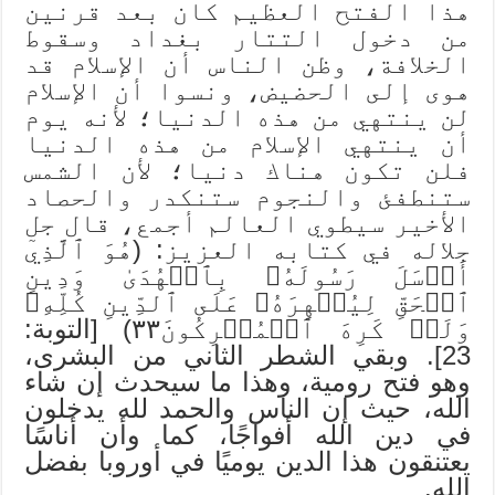
هذا الفتح العظيم كان بعد قرنين
من دخول التتار بغداد وسقوط
الخلافة، وظن الناس أن الإسلام قد
هوى إلى الحضيض، ونسوا أن الإسلام
لن ينتهي من هذه الدنيا؛ لأنه يوم
أن ينتهي الإسلام من هذه الدنيا
فلن تكون هناك دنيا؛ لأن الشمس
ستنطفئ والنجوم ستنكدر والحصاد
الأخير سيطوي العالم أجمع، قال جل
جلاله في كتابه العزيز: (هُوَ ٱلَّذِيٓ
أَرۡسَلَ رَسُولَهُۥ بِٱلۡهُدَىٰ وَدِينِ
ٱلۡحَقِّ لِيُظۡهِرَهُۥ عَلَى ٱلدِّينِ كُلِّهِۦ
وَلَوۡ كَرِهَ ٱلۡمُشۡرِكُونَ٣٣) [التوبة:
23]. وبقي الشطر الثاني من البشرى،
وهو فتح رومية، وهذا ما سيحدث إن شاء
الله، حيث إن الناس والحمد لله يدخلون
في دين الله أفواجًا، كما وأن أناسًا
يعتنقون هذا الدين يوميًا في أوروبا بفضل
الله.