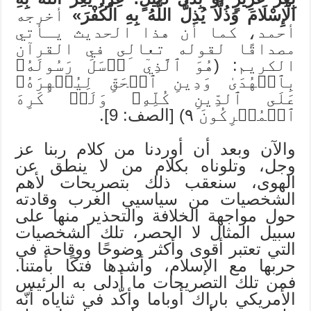
الْإِسْلَامَ وَذُلًّا يُذِلُّ اللَّهُ بِهِ الْكُفْرَ»
أخرجه
أحمد، كما أن هذا الحديث يـأتي
مصداقًا لقوله تعالى في القرآن
الكريم: (هُوَ ٱلَّذِيٓ َرۡسَلَ رَسُولَهُۥ
بِٱلۡهُدَىٰ وَدِينِ ٱلۡحَقِّ لِيُظۡهِرَهُۥ
عَلَى ٱلدِّينِ كُلِّهِۦ وَلَوۡ كَرِهَ
ٱلۡمُشۡرِكُونَ ٩) [الصف: 9].
والآن وبعد أن أوردنا من كلام ربنا عز
وجل، وتلوناه بكلام من لا ينطق عن
الهوى، سنعقب ذلك بتصريحات لأهم
الشخصيات من سياسيي الغرب وقادته
حول مواجهة الخلافة والتحذير منها على
سبيل المثال لا الحصر، تلك الشخصيات
التي تعتبر أقوى وأكثر وضوحًا ووقاحة في
حربها مع الإسلام، وأشدها فتكًا بأمتنا.
فمن تلك التصريحات ما أدلى به الرئيس
الأمريكي باراك أوباما وأكّد في ثناياه أنّه