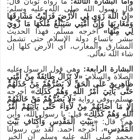
وأما البشارة الثالثة:
ما رواه ثوبان قال:
قال رسول الله صلى الله عليه وسلم:
«إِنَّ اللَّهَ زَوَى لِي الْأَرْضَ فَرَأَيْتُ مَشَارِقَهَا
وَمَغَارِبَهَا وَإِنَّ أُمَّتِي سَيَبْلُغُ مُلْكُهَا مَا زُوِيَ
لِي مِنْهَا»
أخرجه مسلم. فهذا الحديث
يبشر باتساع دولة الإسلام حتى تشمل
المشارق والمغارب، أي الأرض كلها إن
شاء الله تعالى.
البشارة الرابعة:
وهي قول الرسول عليه
الصلاة والسلام:
«لَا تَزَالُ طَائِفَةٌ مِنْ أُمَّتِي
ظَاهِرِينَ عَلَى الْحَقِّ لَا يَضُرُّهُمْ مَنْ خَذَلَهُمْ
حَتَّى يَأْتِيَ أَمْرُ اللَّهِ وَهُمْ كَذَلِكَ»
أخرجه
مسلم، وفي رواية
«لَا يَضُرُّهُمْ مَنْ خَالَفَهُمْ
إِلَّا مَا أَصَابَهُمْ مِنْ لَأْوَاءَ حَتَّى يَأْتِيَهُمْ أَمْرُ
اللَّهِ وَهُمْ كَذَلِكَ»
قيل: يا رسول الله، وأين
هم؟ قال:
«بِبَيْتِ الْمَقْدِسِ وَأَكْنَافِ بَيْتِ
الْمَقْدِسِ»
، أخرجه أحمد. لقد بيَّن رسولنا
محمد صلى الله عليه وسلم أن الخير