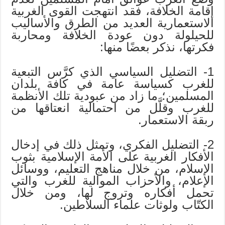
إقامة الخلافة، فقد انتهجت القوى الغربية
الاستعمارية العديد من الطرق والأساليب
للحيلولة دون عودة الخلافة ومحاربة
فكرتها، نذكر بعضًا منها:
1- التضليل السياسي الذي كرَّس التبعية
للغرب كسياسة عامة في كافة بلدان
المسلمين؛ ما زاد من عبودية تلك الأنظمة
للغرب وقلَّل من احتمالية انعتاقها من
ربقة الاستعمار.
2- التضليل الفكري، وتمثل ذلك في إدخال
الأفكار الغربية على الأمة الإسلامية بثوب
الإسلام، من خلال مناهج التعليم، ووسائل
الإعلام، والأحزاب الموالية للغرب والتي
تحمل أفكاره وتروج لها، ومن خلال
الكتّاب ولوثات علماء السلاطين.