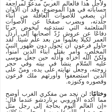
ولأجل هذا فالعالم الغربيّ مدعوّ لمراجعة
حساباته في هذا الموضوع، وقد آن الأوان
أن يصغي للأصوات العاقلة من أبناء
جلدته، ويضرب صفحًا عن الأصوات
المتلعثمة التي تستدعيه ليخوض حربًا
دفاعًا عن عروش رُدّ أصحابها إلى أرذل
العمر لكيلا يعلموا من بعد علم شيئاً. لقد
حاول فرعون أن يَحول دون ظهور النبيّ
المخلّص، وأمر بقتل أبناء الذين آمنوا،
ولكنّ الله أخزاه وأذلّه حين جعل موسى
عليه السّلام ينشأ في بيته وفي حجر
زوجته، وجعل نهايته على يده، ومنّ على
الذين استضعفوا وأورثهم ملك فرعون
وقصوره وكنوزه.
وختامًا:
لن نجد من مفكري الغرب أوضح
مما أكده الأوروبي برناردشو عندما قال:
«إن العالم اليوم بحاجة إلى رجل مثل
محمد صلى الله عليه وسلم يحل مشكلاته