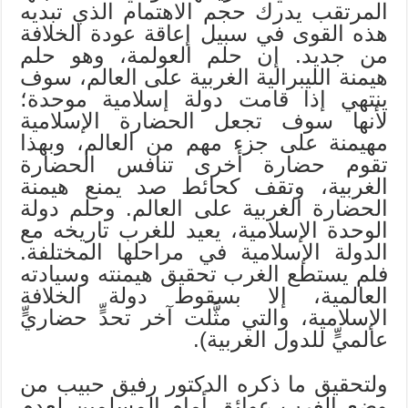
المرتقب يدرك حجم الاهتمام الذي تبديه
هذه القوى في سبيل إعاقة عودة الخلافة
من جديد. إن حلم العولمة، وهو حلم
هيمنة الليبرالية الغربية على العالم، سوف
ينتهي إذا قامت دولة إسلامية موحدة؛
لأنها سوف تجعل الحضارة الإسلامية
مهيمنة على جزء مهم من العالم، وبهذا
تقوم حضارة أخرى تنافس الحضارة
الغربية، وتقف كحائط صد يمنع هيمنة
الحضارة الغربية على العالم. وحلم دولة
الوحدة الإسلامية، يعيد للغرب تاريخه مع
الدولة الإسلامية في مراحلها المختلفة.
فلم يستطع الغرب تحقيق هيمنته وسيادته
العالمية، إلا بسقوط دولة الخلافة
الإسلامية، والتي مثَّلت آخر تحدٍّ حضاريٍّ
عالميٍّ للدول الغربية).
ولتحقيق ما ذكره الدكتور رفيق حبيب من
وضع الغرب عوائق أمام المسلمين لعدم