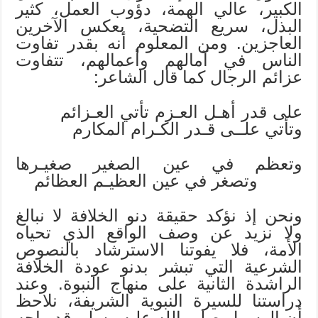
الكبير، عالي الهمة، دؤوب العمل، كثير
البذل، سريع التضحية، بعكس الآخرين
العاجزين. ومن المعلوم أنه بقدر تفاوت
الناس في آمالهم وأعمالهم، تتفاوت
عزائم الرجال كما قال الشاعر:
على قدر أهـل العـزم تأتي العـزائم
وتأتي علــى قـدر الكـرام المكارم
وتعظم في عين الصغير صغيـرها
وتصغر في عين العظيـم العظائم
ونحن إذ نؤكد حقيقة دنو الخلافة لا نبالغ
ولا نزيد عن وصف الواقع الذي تحياه
الأمة، فلا يفوتنا الاسترشاد بالنصوص
الشرعية التي تبشر بدنو عودة الخلافة
الراشدة الثانية على منهاج النبوة. وعند
دراستنا للسيرة النبوية الشريفة، نلاحظ
أن الرسول صلى الله عليه وسلم قد واجه