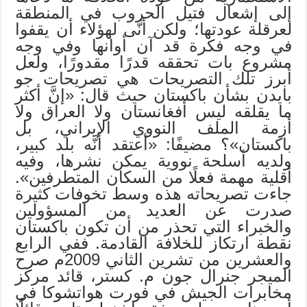
إلى إشعال فتيل الحروب في المنطقة
لعرقلة عودتها؛ ولكن أنَّى لهؤلاء أن يقفوا
في وجه فكرة قد آن أوانها وفي وجه
مشروع بات تحققه قدرًا مقدورًا، ولعل
أبرز تلك التصريحات هي تصريحات جو
بايدن بشأن باكستان حيث قال: «إنَّ أكثر
ما يقلقه ليس أفغانستان ولا العراق ولا
أزمة الملف النووي الإيراني، بل
باكستان»؟ مضيفًا: «أعتقد أنَّه بلد كبير،
ولديه أسلحة نووية يمكن نشرها، وفيه
أقلية مهمة فعلًا من السكان المتطرفين».
جاءت تصريحاته هذه وسط تخوفات كثيرة
صدرت عن العديد من المسؤولين
والخبراء التي تحذر من أن تكون باكستان
نقطة ارتكاز للخلافة القادمة. ففي الرابع
والعشرين من تشرين الثاني 2009م صرح
الميجر جنرال جون م. كستر، قائد مركز
مخابرات الجيش في فورت هواتشوكا في