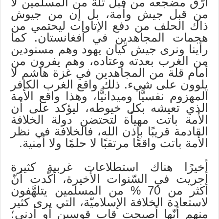
أرّق مضجعه من قبل ثلة من المسلمين لا
من قبل جيش وأمة، بل إن من جيوش
ذاك الحلف من دفع الإتاوات ليحتمي من
هجمات المجاهدين في أفغانستان. كما
رأينا ونرى جيش كيان يهود وهم مسنودين
من الغرب بعدته وعتاده، وهم يفرون من
أمام قلة من المجاهدين في غزة هاشم لا
يلوون على شيء. ذلك واقع الغرب الكافر
المهزوم نفسيًّا وميدانيًّا، وهذا واقع الأمة
الذي تعيشه بكل خيوطه، ليؤكد على أن
الأمة باتت مهيأة لتحتضن دولة الخلافة
القادمة قريبًا بإذن الله، فالخلافة في نظر
الأمة باتت واقعًا مرتقبًا لا حلمًا ولا أمنية.
أخيرًا هناك استطلاعات غربية كثيرة
أجريت في السّنوات الأخيرة، أكّدت أنّ
أكثر من 70 % من المسلمين يتلهَّفون
لاستعادة الخلافة الإسلاميّة، التي يرى كثير
منهم أنّها أصبحت قاب قوسين أو أدنى؛