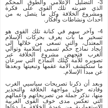
3- التضليل الإعلامي والطوق المحكم
الذي ضربته تلك القوى على فكرة
ومشروع الخلافة وكل ما يتصل به من
أحداث ونشاطات وأفكار.
4- وآخر سهم في كنانة تلك القوى هو
تسخير ما بات يعرف بحركات الإسلام
المعتدل، والتي تسعى من خلالها إلى
إيجاد نماذج حكم تسمى إسلامية وتوالي
الغرب فتجهض مشروع الخلافة عبر
تصويره للأمة كتلك النماذج التي سرعان
ما ستكتشف الأمة عقمها وتبعيتها وبعدها
عن مبدأ الإسلام.
وبعد أن ذكرنا تصريحات سياسيي الغرب
وقادته حول مواجهة الخلافة والتحذير
منها، نذكر جملة من تصريحاتهم وأعمالهم
التي تعكس مدى خوف القوى الغربية
الاستعمارية من عودة الخلافة ما دعاها