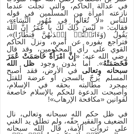
في عدالة الحاكم، والتي تجلَّت عندما
نازعته امرأة من المسلمين في قوله
للناس «لَا تُغَالُوا فِي مُهُورِ النِّسَاءِ»،
فقالت: « لَيْسَ ذَلِكَ لكَ يا عُمَرُ إِنَّ اللَّهَ
يَقُولُ (وَءَاتَيۡتُمۡ إِحۡدَىٰهُنَّ قِنطَارٗا)»،
فتراجع بفوره عن أمره، ونزل الحاكم
القوي على رأي المحكومين، وقد قال
رضي الله عنه: «
إِنَّ امْرَأَةً خَاصَمَتْ عُمَرَ
فَخَصَمَتْهُ
». أما بدون وجود
ظل الله
سبحانه وتعالى
في الأرض، فقد أصبح
المسلم يُزجّ بالسجن أو عرضة للقتل
بمجرد مطالبته بحقه في الإسلام،
وأصبحت الدعوة للحكم بالإسلام خاصعة
لقوانين «مكافحة الإرهاب»!
في ظل حكم الله سبحانه وتعالى، نال
الضعيف والفقير حقّه، ولم تطلق يد الغني
على ثروات الأمة، قال الله سبحانه