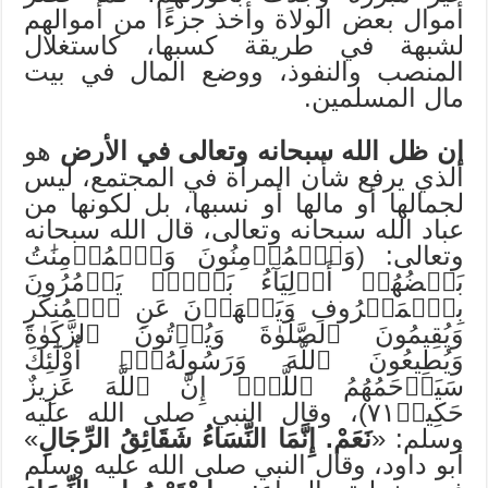
أموال بعض الولاة وأخذ جزءًا من أموالهم
لشبهة في طريقة كسبها، كاستغلال
المنصب والنفوذ، ووضع المال في بيت
مال المسلمين.
إن ظل الله سبحانه وتعالى في الأرض
هو
الذي يرفع شأن المرأة في المجتمع، ليس
لجمالها أو مالها أو نسبها، بل لكونها من
عباد الله سبحانه وتعالى، قال الله سبحانه
وتعالى: (وَٱلۡمُؤۡمِنُونَ وَٱلۡمُؤۡمِنَٰتُ
بَعۡضُهُمۡ أَوۡلِيَآءُ بَعۡضٖۚ يَأۡمُرُونَ
بِٱلۡمَعۡرُوفِ وَيَنۡهَوۡنَ عَنِ ٱلۡمُنكَرِ
وَيُقِيمُونَ ٱلصَّلَوٰةَ وَيُؤۡتُونَ ٱلزَّكَوٰةَ
وَيُطِيعُونَ ٱللَّهَ وَرَسُولَهُۥٓۚ أُوْلَٰٓئِكَ
سَيَرۡحَمُهُمُ ٱللَّهُۗ إِنَّ ٱللَّهَ عَزِيزٌ
حَكِيمٞ٧١)، وقال النبي صلى الله عليه
وسلم: «
نَعَمْ. إِنَّمَا النِّسَاءُ شَقَائِقُ الرِّجَالِ
»
أبو داود، وقال النبي صلى الله عليه وسلم