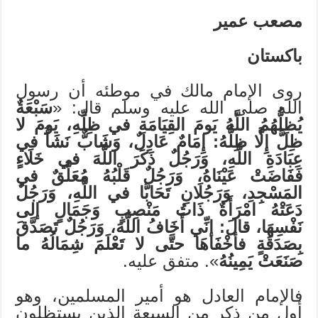
مصعب عمير
باكستان
روى الإمام مالك في موطئه أن رسول
الله صلى الله عليه وسلم قال: «
سَبْعَةٌ
يُظِلُّهُمُ اللَّهُ يَومَ القِيَامَةِ في ظِلِّهِ، يَومَ لا
ظِلَّ إِلَّا ظِلُّهُ: إِمَامٌ عَادِلٌ، وَشَابٌّ نَشَأَ في
عِبَادَةِ اللَّهِ، وَرَجُلٌ ذَكَرَ اللَّهَ في خَلَاءٍ
فَفَاضَتْ عَيْنَاهُ، وَرَجُلٌ قَلْبُهُ مُعَلَّقٌ في
المَسْجِدِ، وَرَجُلَانِ تَحَابَّا في اللَّهِ، وَرَجُلٌ
دَعَتْهُ امْرَأَةٌ ذَاتُ مَنْصِبٍ وَجَمَالٍ إلى
نَفْسِهَا، قالَ: إنِّي أَخَافُ اللَّهَ، وَرَجُلٌ تَصَدَّقَ
بِصَدَقَةٍ فأخْفَاهَا حتَّى لا تَعْلَمَ شِمَالُهُ ما
صَنَعَتْ يَمِينُهُ
». متفق عليه.
فالإمام العادل هو أمير المسلمين، وهو
أول من ذكر من السبعة الذين يستظلون