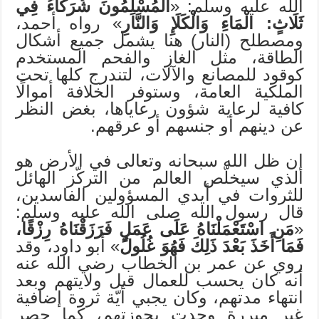
الله عليه وسلم: «
الْمُسْلِمُونَ شُرَكَاءُ فِي
ثَلَاثٍ: الْمَاءِ وَالْكَلَإِ وَالنَّارِ
» رواه أحمد،
ومصطلح (النار) هنا يشمل جميع أشكال
الطاقة، مثل الغاز والفحم المستخدم
كوقود للمصانع والآلات، لتندرج كلها تحت
الملكية العامة، وستوفر الخلافة أموالًا
كافية لرعاية شؤون رعاياها، بغض النظر
عن دينهم أو جنسهم أو عرقهم.
إن ظل الله سبحانه وتعالى في الأرض هو
الذي سيخلّص العالم من التركّز الهائل
للثروات في أيدي المسؤولين الفاسدين،
قال رسول الله صلى الله عليه وسلم:
«
مَنِ اسْتَعْمَلْنَاهُ عَلَى عَمَلٍ فَرَزَقْنَاهُ رِزْقًا،
فَمَا أَخَذَ بَعْدَ ذَلِكَ فَهُوَ غُلُولٌ
» أبو داود، وقد
روي عن عمر بن الخطاب رضي الله عنه
أنه كان يحسب للعمال قبل ولايتهم وبعد
انتهاء مدتهم، وكان يجبي أيّة ثروة إضافية
غير مبررة وجدت بحوزتهم، كما حصر