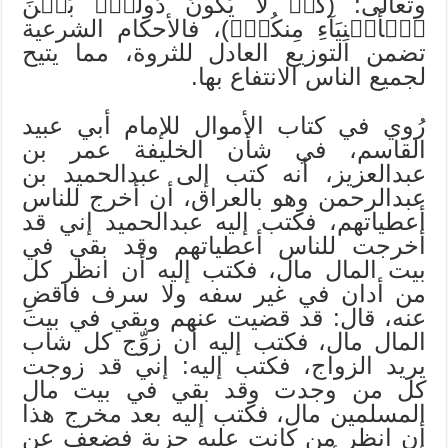
وتعالى: (كَيۡ لَا يَكُونَ دُولَةَۢ بَيۡنَ
ٱلۡأَغۡنِيَآءِ مِنكُمۡۚ)، فالأحكام الشرعية
تضمن التوزيع العادل للثروة، مما يتيح
لجميع الناس الانتفاع بها.
رُوي في كتاب الأموال للإمام أبي عبيد
القاسم، في شأن الخليفة عمر بن
عبدالعزيز، أنه كتب إلى عبدالحميد بن
عبدالرحمن وهو بالعراق، أن أخرج للناس
أعطياتهم، فكتب إليه عبدالحميد إني قد
أخرجت للناس أعطياتهم وقد بقي في
بيت المال مال، فكتب إليه أن انظر كل
من أدان في غير سفه ولا سرف فاقضِ
عنه، قال: قد قضيت عنهم وبقي في بيت
المال مال، فكتب إليه أن زوِّج كل شاب
يريد الزواج، فكتب إليه: إني قد زوجت
كل من وجدت وقد بقي في بيت مال
المسلمين مال، فكتب إليه بعد مخرج هذا
أن انظر من كانت عليه جزية فضعف عن