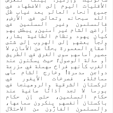
الأقليات اليوم إلى الاضطهاد في
جميع أنحاء العالم بعد غياب ظل
الله سبحانه وتعالى في الأرض،
فالمسلمون وغير المسلمين في
أراضي الشام غير آمنين، يبطش بهم
كيان يهود ونظام الطاغية بشار،
ولجأ بعضهم إلى الهروب إلى شتى
أصقاع المعمورة بحثًا عن الأمان، لا
مصير أمامهم سوى الغرق في الطريق
أو مذلة الوصول؛ حيث يسكنون عند
الغرب كأنهم فراخ مهملة في مزرعة
دواجن مدمرة! وخارج الشام مآسٍ
مماثلة، فصرخات الأيغور في
تركستان الشرقية والروهينجا في
بورما لا تجد آذانًا صاغية عند
حكام المسلمين، حتى إن حكام
باكستان أنفسهم ينكرون سماعها،
والمسلمون الفارُّون من الاحتلال