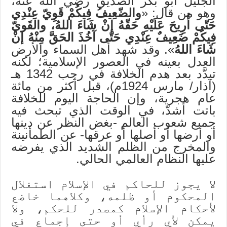
الجليل أبو بكر الصديق رضي الله عنه،
وهو من قال: «
والضّعِيفُ فِيكُمْ قَوِيّ عِنْدِي
حَتّى أُرِيحَ عَلَيْهِ حَقّهُ إنْ شَاءَ اللهُ، والقَويّ
فِيكُمْ ضَعِيفٌ عِنْدِي حَتّى آخُذَ الحَقَّ مِنْهُ إنْ
شَاءَ اللهُ
». وقد شهد أهل السماء والأرض
العدل بعينه في العصور الإسلامية؛ لكنه
تبدَّد بعد هدم الخلافة في رجب 1342 هـ
(آذار/ مارس 1924م)، قبل أكثر من مائة
عام هجرية، وإن الحاجة اليوم للخلافة
باتت أشدّ، في الوقت الذي تبحث فيه
جميع شعوب العالم -بغض النظر عن دينها
أو أرضها أو أصلها أو عرقها- عن الطمأنينة
والمخرج من الظلم الشديد الذي يفرضه
عليها النظام العالمي الحالي.
لا يجوز للحاكم في الإسلام استغلال
المحكوم أو ظلمه، وكلاهما خاضع
لأحكام الإسلام كمصدر للحكم، ولا
يمكن لأي رأي أو حتى إجماع في