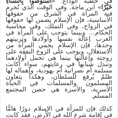
في خطبة الوداع: «
اسْتَوْصُوا بِالنِّسَاءِ
خَيْرًا
» ابن ماجة. وفي الوقت الذي تُحرم
فيه المرأة في الشرق من حقوقها
الأساسية، فإن الإسلام يضمن لها حقوقها
في الزواج، وفي التملك، وفي محاسبة
الحكام… وبينما يتوجب على المرأة في
الغرب إعالة نفسها وأولادها وتربيتهم
وحدها، فإن الإسلام يحمي المرأة من
الاستغلال، ويوجب على الزوج النفقة على
زوجته وإعالتها بينما هي تحمل أولادهما
وتبذل شبابها في رعايتهم، سواء أكانت
مسلمة أم نصرانية أم يهودية، وإهماله لها
ظلمٌ يُرفع للسلطان، وهكذا يتعاون
المسلمون والمسلمات في الحياة
الأسرية، والأسرة هي حصن المجتمع
المسلم.
كذلك فإن للمرأة في الإسلام دورًا هامًّا
في إقامة شرع الله في الأرض، فقد كانت