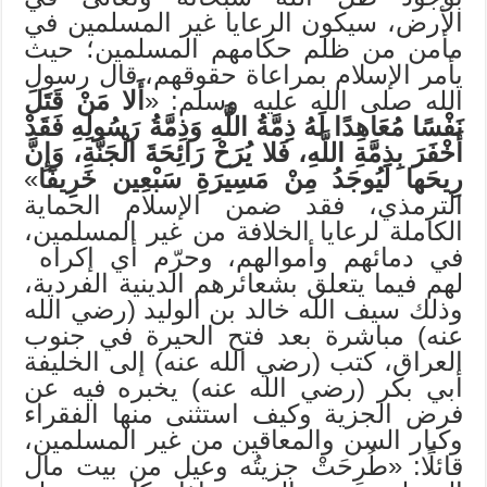
الأرض، سيكون الرعايا غير المسلمين في
مأمن من ظلم حكامهم المسلمين؛ حيث
يأمر الإسلام بمراعاة حقوقهم، قال رسول
الله صلى الله عليه وسلم: «
أَلا مَنْ قَتَلَ
نَفْسًا مُعَاهِدًا لَهُ ذِمَّةُ اللَّهِ وَذِمَّةُ رَسُولِهِ فَقَدْ
أَخْفَرَ بِذِمَّةِ اللَّهِ، فَلا يُرَحْ رَائِحَةَ الْجَنَّةِ، وَإِنَّ
رِيحَها لَيُوجَدُ مِنْ مَسِيرَةِ سَبْعِين خَرِيفًا
»
الترمذي، فقد ضمن الإسلام الحماية
الكاملة لرعايا الخلافة من غير المسلمين،
في دمائهم وأموالهم، وحرّم أي إكراه
لهم فيما يتعلق بشعائرهم الدينية الفردية،
وذلك سيف الله خالد بن الوليد (رضي الله
عنه) مباشرة بعد فتح الحيرة في جنوب
العراق، كتب (رضي الله عنه) إلى الخليفة
أبي بكر (رضي الله عنه) يخبره فيه عن
فرض الجزية وكيف استثنى منها الفقراء
وكبار السن والمعاقين من غير المسلمين،
قائلًا: «طُرِحَتْ جزيتُه وعيل من بيت مال