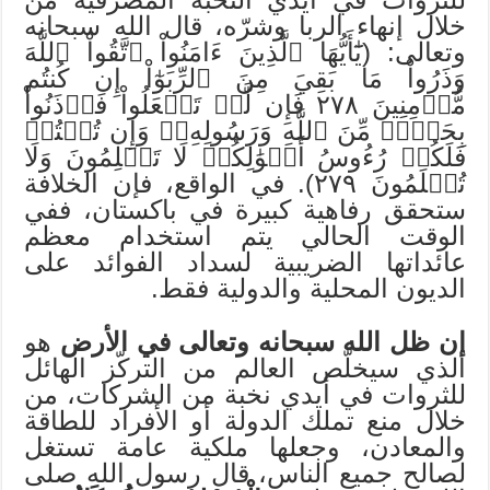
خلال إنهاء الربا وشرّه، قال الله سبحانه
وتعالى: (يَٰٓأَيُّهَا ٱلَّذِينَ ءَامَنُواْ ٱتَّقُواْ ٱللَّهَ
وَذَرُواْ مَا بَقِيَ مِنَ ٱلرِّبَوٰٓاْ إِن كُنتُم
مُّؤۡمِنِينَ ٢٧٨ فَإِن لَّمۡ تَفۡعَلُواْ فَأۡذَنُواْ
بِحَرۡبٖ مِّنَ ٱللَّهِ وَرَسُولِهِۦۖ وَإِن تُبۡتُمۡ
فَلَكُمۡ رُءُوسُ أَمۡوَٰلِكُمۡ لَا تَظۡلِمُونَ وَلَا
تُظۡلَمُونَ ٢٧٩). في الواقع، فإن الخلافة
ستحقق رفاهية كبيرة في باكستان، ففي
الوقت الحالي يتم استخدام معظم
عائداتها الضريبية لسداد الفوائد على
الديون المحلية والدولية فقط.
إن ظل الله سبحانه وتعالى في الأرض
هو
الذي سيخلّص العالم من التركّز الهائل
للثروات في أيدي نخبة من الشركات، من
خلال منع تملك الدولة أو الأفراد للطاقة
والمعادن، وجعلها ملكية عامة تستغل
لصالح جميع الناس، قال رسول الله صلى