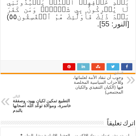
بَعۡدِ خَوۡفِهِمۡ أَمۡنٗاۚ يَعۡبُدُونَنِي
لَا يُشۡرِكُونَ بِي شَيۡ‍ٔٗاۚ وَمَن كَفَرَ
بَعۡدَ ذَٰلِكَ فَأُوْلَٰٓئِكَ هُمُ ٱلۡفَٰسِقُون٥٥)
[النور: 55].
السابق
وجوب أن تنقاد الأمة لعلمائها،
وللأحزاب السياسية المخلصة
فيها (الكيان التنفيذي والكيان
المجتمعي)
التالي
التطبيع تمكين لكيان يهود، وصفقة
خاسرة، وموالاة توعّد الله أصحابها
بالندم
اترك تعليقاً
لن يتم نشر عنوان بريدك الإلكتروني.
الحقول الإلزامية مشار إليها بـ
*