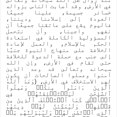
في الأرض، وقد أصابت الناس بزواله
خسائر جسيمة، علينا جميعًا
العودة إلى إسلامنا وديننا،
فاليوم يقع على عاتقنا جميعًا أن
نفهم واجبنا، وأن نتحمل
المسؤولية الكاملة في استعادة
الحكم بالإسلام، والعمل لإعادة
الخلافة على منهاج النبوة جنبًا
إلى جنب مع حملة الدعوة للخلافة
حتى تقام في الأرض، وإن الله
سبحانه وتعالى قد وعد الذين
آمنوا وعملوا الصالحات أن يكون
لهم الاستخلاف في الأرض، (وَعَدَ ٱللَّهُ
ٱلَّذِينَ ءَامَنُواْ مِنكُمۡ وَعَمِلُواْ
ٱلصَّٰلِحَٰتِ لَيَسۡتَخۡلِفَنَّهُمۡ فِي
ٱلۡأَرۡضِ كَمَا ٱسۡتَخۡلَفَ ٱلَّذِينَ مِن
قَبۡلِهِمۡ وَلَيُمَكِّنَنَّ لَهُمۡ دِينَهُمُ
ٱلَّذِي ٱرۡتَضَىٰ لَهُمۡ وَلَيُبَدِّلَنَّهُم مِّنۢ