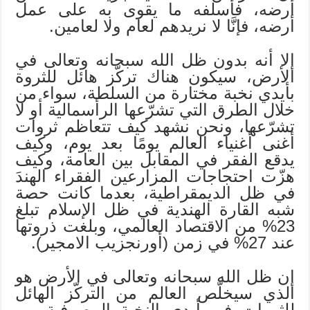
أرضه، فأسلفه ما يقوى به على عمل
أرضه، فإنَّا لا نريدهم لعام ولا لعامين.
إلا أنه بدون ظل الله سبحانه وتعالى في
الأرض، سيكون هناك تركّز هائل للثروة
بأيدي نخبة مختارة من السلطة، سواء من
خلال الطرق التي تشرّعها الرأسمالية أو لا
تشرّعها، ونحن نشهد كيف تتعاظم ثروات
أغنى أغنياء العالم يومًا بعد يوم، وكيف
يدقع الفقر في المقابل بين العامة، وكيف
هزّت احتجاجات المزارعين الفقراء الهندَ
في ظل الديمقراطية، بعدما كانت حصة
شبه القارة الهندية في ظل الإسلام تبلغ
23% من الاقتصاد العالمي، وبلغت ذروتها
عند 27% في زمن (أورنجزيب الامجير).
إن ظل الله سبحانه وتعالى في الأرض هو
الذي سيخلّص العالم من التركّز الهائل
للثروات في أيدي النخبة المصرفية من