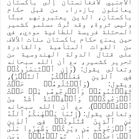
الأجنبي لأفغانستان إلى باكستان
يعامَلون بازدراء من قبل حكام
باكستان، الذين يعتبرونهم عبئًا
وليس ثروة، وقد تُرك مسلمو كشمير
المحتلة فريسة للطاغية مودي، في
حين يمنع حكام باكستان مئات الآلاف
من القوات المتأهبة والقادرة
على قتال الدولة الهندوسية من
تحرير كشمير، مع أن الله سبحانه
وتعالى يقول: (وَإِنِ ٱسۡتَنصَرُوكُمۡ
فِي ٱلدِّينِ فَعَلَيۡكُمُ ٱلنَّصۡرُ)،
ويقول: (وَٱقۡتُلُوهُمۡ حَيۡثُ
ثَقِفۡتُمُوهُمۡ وَأَخۡرِجُوهُم مِّنۡ حَيۡثُ
أَخۡرَجُوكُمۡۚ وَٱلۡفِتۡنَةُ أَشَدُّ مِنَ
ٱلۡقَتۡلِۚ). مع أن الله سبحانه
وتعالى يقول: (إِنَّمَا يَنۡهَىٰكُمُ ٱللَّهُ
عَنِ ٱلَّذِينَ قَٰتَلُوكُمۡ فِي ٱلدِّينِ
وَأَخۡرَجُوكُم مِّن دِيَٰرِكُمۡ وَظَٰهَرُواْ عَلَىٰٓ
إِخۡرَاجِكُمۡ أَن تَوَلَّوۡهُمۡۚ وَمَن