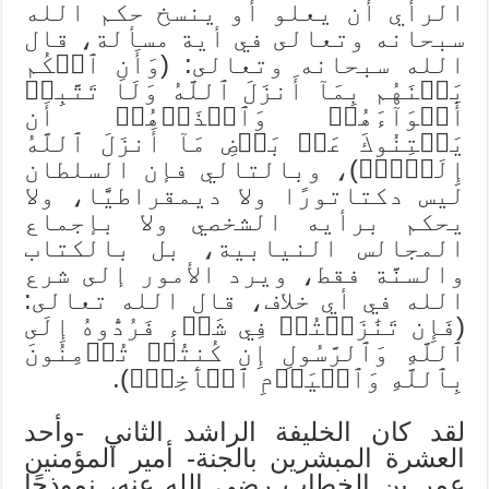
الرأي أن يعلو أو ينسخ حكم الله
سبحانه وتعالى في أية مسألة، قال
الله سبحانه وتعالى: (وَأَنِ ٱحۡكُم
بَيۡنَهُم بِمَآ أَنزَلَ ٱللَّهُ وَلَا تَتَّبِعۡ
أَهۡوَآءَهُمۡ وَٱحۡذَرۡهُمۡ أَن
يَفۡتِنُوكَ عَنۢ بَعۡضِ مَآ أَنزَلَ ٱللَّهُ
إِلَيۡكَۖ)، وبالتالي فإن السلطان
ليس دكتاتورًا ولا ديمقراطيًّا، ولا
يحكم برأيه الشخصي ولا بإجماع
المجالس النيابية، بل بالكتاب
والسنَّة فقط، ويرد الأمور إلى شرع
الله في أي خلاف، قال الله تعالى:
(فَإِن تَنَٰزَعۡتُمۡ فِي شَيۡءٖ فَرُدُّوهُ إِلَى
ٱللَّهِ وَٱلرَّسُولِ إِن كُنتُمۡ تُؤۡمِنُونَ
بِٱللَّهِ وَٱلۡيَوۡمِ ٱلۡأٓخِرِۚ).
لقد كان الخليفة الراشد الثاني -وأحد
العشرة المبشرين بالجنة- أمير المؤمنين
عمر بن الخطاب رضي الله عنه، نموذجًا