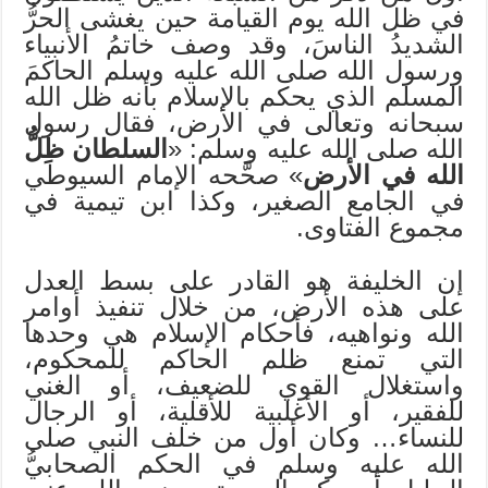
في ظل الله يوم القيامة حين يغشى الحرُّ
الشديدُ الناسَ، وقد وصف خاتمُ الأنبياء
ورسول الله صلى الله عليه وسلم الحاكمَ
المسلم الذي يحكم بالإسلام بأنه ظل الله
سبحانه وتعالى في الأرض، فقال رسول
الله صلى الله عليه وسلم: «
السلطان ظِلُّ
الله في الأرض
» صحَّحه الإمام السيوطي
في الجامع الصغير، وكذا ابن تيمية في
مجموع الفتاوى.
إن الخليفة هو القادر على بسط العدل
على هذه الأرض، من خلال تنفيذ أوامر
الله ونواهيه، فأحكام الإسلام هي وحدها
التي تمنع ظلم الحاكم للمحكوم،
واستغلال القوي للضعيف، أو الغني
للفقير، أو الأغلبية للأقلية، أو الرجال
للنساء… وكان أول من خلف النبي صلى
الله عليه وسلم في الحكم الصحابيُّ