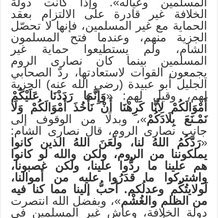
المسلمين وعياله». وإذا كانت دولة
الخلافة غير قادرة على الالتزام بعقد
الحماية مع غير المسلمين، فإنها لا تحصّل
الجزية منهم، وعندما فتح المسلمون
الشام، ولم يستطيعوا حماية غير
المسلمين بينما كان نصارى الروم
يجمعون القوات لاستعادتها، ردّ الصحابي
الجليل أبو عبيدة (رضي الله عنه) الجزية
لهم، وقيل لهم: «
وَإِنَّمَا رَدَدْنَا عَلَيْكُمْ
أَمْوَالَكُمْ لِأَنَّا كَرِهْنَا أَنْ نَأْخُذَ أَمْوَالَكُمْ وَلَا
نَمْـنَعَ بِلَادَكُمْ
»، وبدلًا من الوقوف إلى
جانب نصارى الروم، قال نصارى الشام:
«
رَدَّكُمُ اللهُ لنا، ولَعَنَ اللهُ الذين كانوا
يملكوننا من الروم، ولكن والله لو كانوا
هم علينا ما ردُّوا علينا، ولكن غصبونا،
واشتركوا ما قدَرُوا عليه من أموالنا،
لَولايتُكُم وعدلُكم. أحبُّ إلينا مما كنا فيه
من الظلم والغُشْم
»، وبفضل الله انتصرت
دولة الخلافة، وعاش غير المسلمين في