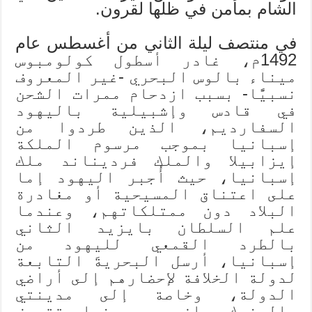
الشام بمأمن في ظلها لقرون.
في منتصف ليلة الثاني من أغسطس عام
1492م، غادر أسطول كولومبوس
ميناء بالوس البحري -غير المعروف
نسبيًّا- بسبب ازدحام ممرات الشحن
في قادس وإشبيلية باليهود
السفارديم، الذين طردوا من
إسبانيا بموجب مرسوم الملكة
إيزابيلا والملك فرديناند ملك
إسبانيا، حيث أُجبر اليهود إما
على اعتناق المسيحية أو مغادرة
البلاد دون ممتلكاتهم، وعندما
علم السلطان بايزيد الثاني
بالطرد القمعي لليهود من
إسبانيا، أرسل البحريةَ التابعة
لدولة الخلافة لإحضارهم إلى أراضي
الدولة، وخاصة إلى مدينتي
سالونيك وإزمير. بينما تتعرض