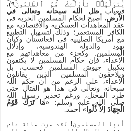
يَتَوَلَّهُمۡ فَأُوْلَٰٓئِكَ هُمُ ٱلظَّٰلِمُونَ٩)،
فبغياب
ظل الله سبحانه وتعالى في
الأرض
، أصبح لحكام المسلمين الحرية في
عقد المعاهدات العسكرية والاقتصادية مع
الكافر المستعمر؛ وذلك لتسهيل التطبيع
مع أمريكا الصليبية في أفغانستان وكيان
يهود والدولة الهندوسية، وإذلال
المسلمين. وكجزء من معاهداتهم مع
الأعداء، فإن حكام المسلمين لا يكتفون
بتكبيل جيوش المسلمين فحسب، بل
ويلاحقون المسلمين الذين يقاتلون
الأعداء، على الرغم من أن حكم الله
سبحانه وتعالى في هذا هو القتال حتى
طرد المحتل، ورغم تحذير رسول الله
صلى الله عليه وسلم: «
مَا تَرَكَ قَوْمٌ
الْجِهَادَ إلاّ ذُلّوا
» أحمد.
أيها المسلمون! لقد مرت مائة عام
منذ زوال ظل الله سبحانه وتعالى