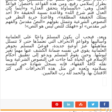
بطراز إسلامي رفيع، ومن هذه القواعد باختصار: قواعدُ
العدل وهي: «بالمساواة يتحقق العدل» و»أينما كان
العدل فثم شرع الله» وقاعدة نسبية الحقيقة «لا أحد
يمتلك الحقيقة المطلقة»، وقاعدةُ حريةِ النظر في
النصوص الشرعية وتتمثل بقولهم «النصُ مقدسٌ والفهم
غير مقدس» أو «فهمُك للنص ليس هو النص»!
وبعد، فيجب أن يكونَ المسلمُ واعيًا على العلمانية
وأساليبِها وقواعدِ الانحراف التي تعتمدُها حتى لا تتسلل
مفاهيمُها عبرَ أوعيةٍ جديدة، فوعيُ المسلم بجوهرِ
العلمانية يقوي في نفسه ضمانةَ الكشف عنها مهما تغير
لبوسُها. وحين يقومُ المسلم ويدعو إلى تطبيق أحكام
الإسلام في الحياة كما جاءت في النصوص الشرعية وبما
نقله كافةُ الفقهاء، فإنه يسجلُ شهادةَ خيرٍ لنفسه
بسلامتِه وبُعدِه عن مثل هذه الانحرافات التي كثرَ
الافتتانُ بها. والحمد لله رب العالمين.
السابق