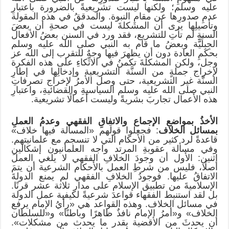
عليه وسلم؛ ولكنها ليست تشريعيةً بالضرورة باعتبارِ
عدمِ صدورِها عن مقامِ النبوة. والمدققُ في هذه المقولة
وتأصيلِها يرى أن المشكلةَ ليست في صحةِ أن بعضَ
السنةِ لم تأتِ للتشريع، فقد ورد في السنن بعضُ الأفعال
الجِبِلِّيَّة وبعضُ ما قام به النبي صلى الله عليه وسلم
بحكمِ العادة دون أن يظهرَ فيها وجهٌ للتقرب إلى الله عز
وجل، ولكن المشكلةَ تكمنُ في الاتِّكاءِ على هذه الفكرة
لإخراج جملةٍ من السنَّة التشريعية وإدخالِها في إطارِ
السنَّة غير التشريعية، حتى وصل الأمرُ لإخراج تصرفاتِ
النبي صلى الله عليه وسلم السياسيةِ والقضائيةِ، واعتبارِ
هذه الأعمال تجاربَ بشريةً وليست أعمالًا تشريعية.
الأخذُ بمواضع الإجماع والاتفاقِ الفقهي وعدمُ العملِ
بمسائل الخلاف
: فجعلوا قولَهم «المسألة فيها خلاف»
قاعدةً لرد كثير من الأحكام التي لا تنسجم مع علمانيتهم.
وفي مسألة عقوبةِ المرتد واجه العلمانيون إشكالين
اثنين: الأول أن وجودَ الخلافِ الفقهي لا يلغي العملَ
أصلًا، فليس من شرطِ العمل بالأحكام الشرعية أن يتمَ
الاتفاقُ عليها. فوجودُ الخلافِ الفقهي لم يمنع الدولةَ
الإسلاميةَ من تطبيق الإسلام على مدار ثلاثة عشر قرنًا.
بل لقد استنبط الفقهاء قواعدَ شرعيةً لكيفية عمل الدولة
في مسائل الخلاف. وهذه القواعد هي «رأيُ الإمام يرفع
الخلاف» و«أمرُ الإمام نافذٌ ظاهرًا وباطنًا» و«للسلطان
أن يحدثَ من الأقضية بقدر ما يحدث من مشكلات».