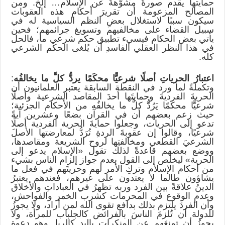
حمايتها يقدم صورةً مشوَّهةً عن الإسلام… إلخ. ومن
المصالح المزعومة أن تقريرَ أحكامِ هذه العقوبات
سيكون سببًا لاستغلال بعضِ النظم السياسية له في
سبيل القضاء على مخالفيهم وتسويغ جرائمهم؛ فحين
يأتي بعض الحكام فيسيء تطبيق حكم شرعي ما، فالحل
في هذا النظر العقلي الفاسدِ أن يُلغى الحكم الشرعي
كله.
اعتبارُ الحرياتِ أصلًا شرعيًّا محكَمًا يردُّ كلَّ ما يخالفُه
:
وتكملةً لما ورد في النقطة السابقة يعتبر العلمانيون أن
الحريةَ الفرديةَ وحمايتَها أحدَ المقاصد الشرعية وأصلًا
شرعيًّا محكَمًا يَرُدُّ كلَّ ما يخالفُه من الأحكام الجزئية؛
حيث زعم بعضهم أن في القرآن بضعًا وعشرين آيةً
تدعو إلى الحريات، وجعلوا حمايةَ الحرية الفردية أصلًا
شرعيًا، وقالوا إن عقوبةَ الردةِ تُرَدُّ لمعارضتها الأصلَ
الشرعيَ القطعي ومخالفتِها لروح الشريعة ومقاصدها،
ووضع بعضهم قاعدةً لذلك تقول «الإسلام يدعو إلى
الحرية» ليخلص إلى القول بعدم جواز إلزام الناس بشيء
من أحكام الإسلام وتركِ الأمر لهم وحريتَهم في فعل ما
يشاؤون طالما لا يعتدون على غيرهم، فعندهم يعتبرُ
الدينُ علاقةً بين الفرد وربه تظهرُ في العباداتِ والأخلاق
وعدمِ الوقوع في المحرمات كشرب الخمر والفواحش،
وأن الفردَ يلتزم بذلك بدافع تقوى الله لمن أراد، ولا يجوزُ
للدولة أن تُلزمَ الناسَ بالفرائض كالجلباب للمرأة، ولا
يجوزُ أن تمنعَهم عن المنكرات باليد كالربا. وهو دعوة