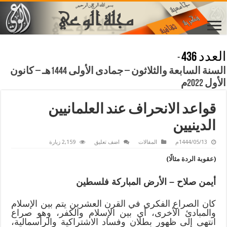
العدد 436
-
السنة السابعة والثلاثون – جمادى الأولى 1444هـ – كانون
الأول 2022م
قواعد الانحراف عند العلمانيين
الدينيين
1444/05/13م
المقالات
اضف تعليق
2,159 زيارة
(عقوبة الردة مثالًا)
أيمن صلاح – الأرض المباركة فلسطين
كان الصراع الفكري في القرن العشرين يتم بين الإسلام
والمبادئ الأخرى، أي بين الإسلام والكفر، وهو صراع
انتهى إلى ظهور بطلان وفساد الاشتراكية والرأسمالية،