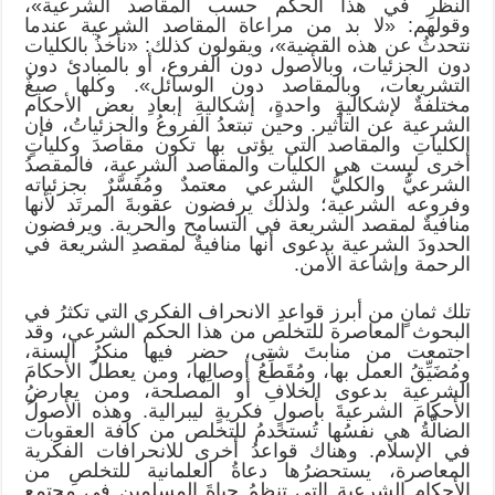
النظرِ في هذا الحكم حسب المقاصد الشرعية»،
وقولهم: «لا بد من مراعاة المقاصد الشرعية عندما
نتحدثُ عن هذه القضية»، ويقولون كذلك: «نأخذُ بالكليات
دون الجزئيات، وبالأصول دون الفروع، أو بالمبادئ دون
التشريعات، وبالمقاصد دون الوسائل». وكلها صيغٌ
مختلفةٌ لإشكاليةٍ واحدةٍ، إشكاليةِ إبعادِ بعض الأحكام
الشرعية عن التأثير. وحين تبتعدُ الفروعُ والجزئياتُ، فإن
الكلياتِ والمقاصد التي يؤتى بها تكون مقاصدَ وكلياتٍ
أخرى ليست هي الكليات والمقاصد الشرعية، فالمقصدُ
الشرعيُّ والكليُّ الشرعي معتمدٌ ومُفَسَّرٌ بجزئياته
وفروعه الشرعية؛ ولذلك يرفضون عقوبةَ المرتَد لأنها
منافيةٌ لمقصد الشريعة في التسامح والحرية. ويرفضون
الحدودَ الشرعية بدعوى أنها منافيةٌ لمقصدِ الشريعة في
الرحمة وإشاعة الأمن.
تلك ثمانٍ من أبرز قواعدِ الانحراف الفكري التي تكثرُ في
البحوث المعاصرة للتخلص من هذا الحكم الشرعي، وقد
اجتمعت من منابتَ شتى، حضر فيها منكرُ السنة،
ومُضَيِّقُ العمل بها، ومُقَطِّعُ أوصالِها، ومن يعطلُ الأحكامَ
الشرعية بدعوى الخلافِ أو المصلحة، ومن يعارضُ
الأحكامَ الشرعيةَ بأصولٍ فكريةٍ ليبرالية. وهذه الأصولُ
الضالَّةُ هي نفسُها تُستخدمُ للتخلص من كافة العقوبات
في الإسلام. وهناك قواعدُ أخرى للانحرافات الفكرية
المعاصرة، يستحضرُها دعاةُ العلمانية للتخلصِ من
الأحكام الشرعية التي تنظمُ حياةَ المسلمين في مجتمعٍ