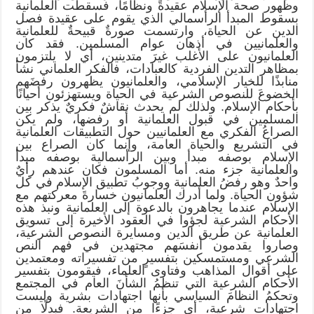
وظهور صحة الإسلام عقيدةً ونظامًا، فسقطت العلمانية
بسقوط المبدأ الرأسمالي الذي يقوم على عقيدة فصل
الدين عن الحياة، وارتسمت صورةٌ قبيحةٌ للعلمانية
والعلمانيين في أذهان عوام المسلمين. فقد كان
العلمانيون على الأغلب غيرَ متدينين، أي لا يلتزمون
بمظاهر التدين الفردية كالعبادات، فالفكر العلماني نشأ
منابذًا للخيار الإسلامي، والعلمانيون يظهرون رفضَهم
الخضوعَ للنصوص الشرعية في الحياة ويستهزئون أحيانًا
بأحكام الإسلام. ولذلك لم يحدث نقاشٌ فكريٌ يذكر بين
المسلمين في قبول العلمانية أو رفضها، ولم يكن
الصراعُ الفكري مع العلمانيين حول التطبيقات العلمانية
في التشريع والحياة العامة، وإنما كان الصراع بين
الإسلام بوصفه مبدأ وبين الرأسمالية بوصفه مبدأ
والعلمانية جزء منه. أما المسلمون فكان عندهم رأيٌ
واحدٌ وهو رفضُ العلمانية ووجوبُ تطبيق الإسلام في كل
شؤون الحياة. ولما أدرك العلمانيون خسارةَ معركتهم مع
الإسلام عندما يجاهرون بالدعوة إلى العلمانية ونبذ هذه
الأحكام الشرعية لجؤوا في العقود الأخيرة إلى تسويق
العلمانية عن طريق الدين ومسايرة النصوص الشرعية،
وصاروا يقدمون أنفسَهم مجتهدين في فهم النص
الشرعي ومستمسكين بتفسيرٍ من تفسيراته ومعتمدين
على أقوال المذاهب وفتاوى العلماء، فيقومون بتفسير
الأحكام الشرعية التي تنظمُ الشأنَ العام في المجتمع
وتحكمُ النظامَ السياسي بأنها اجتهادات بشرية وليست
اجتهادات شرعية، أي جزءًا من الشريعة. فبدلًا من