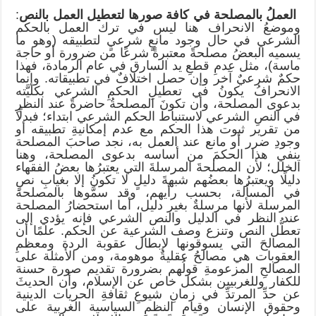
العملُ بالمصلحة في كافة صورها لتعطيل العمل بالنص
:
وموضعُ الانحراف هنا ليس في ترك العمل بالحكم
الشرعي في حال وجود مانعٍ شرعيٍ لتطبيقه (وهو ما
يسميه البعضُ مصلحةً معتبرةً شرعًا من ضرورة أو حاجة
ماسة)، مثل عدمِ قطعِ يد السارق في عام الرمادة، فهذا
حكمٌ شرعيٌ آخر وإن حصل اختلافٌ في تطبيقاته. وإنما
الانحرافُ يكونُ في تعطيلِ الحكمِ الشرعي بكليَّته
بدعوى المصلحة، وأن تكونَ المصلحةُ حاضرةً عند النظرِ
في النصِ الشرعي لاستنباط الحكم الشرعي ابتداء؛ فبدلًا
من تقرير ثبوت هذا الحكم مع عدم إمكانيةِ تطبيقه أو
وجودِ ضرر أو مانع عند العمل به، نجد صاحبَ المصلحة
ينفي هذا الحكمَ من أساسه بدعوى المصلحة، وهنا
الخلل؛ لأن المصلحةَ المرسلةَ التي يعتبرُها بعضُ الفقهاء
دليلًا ويعتبرُها بعضُهم شبهةَ دليلٍ لا تكونُ إلا بغيابِ نصٍ
في المسألة، بحسب رأيهم، وقد سمَّوها بالمصلحة
المرسلة لأنها مرسلةٌ بغير دليل، أما استحضارُ المصلحة
عند النظر في الدليل والنص الشرعي فإنه يؤدي إلى
تعطُّل النص وتنزع وصف الشرعية عن الحكم. علمًا أن
المصالحَ التي يسوقونها لإبطال عقوبة الردة ومعظمِ
العقوبات هي مصالحُ عقليةٌ موهومة، ومن الأمثلة على
المصالحِ المزعومةِ قولُهم بضرورة تقديم صورة حسنة
للكفار وللغربيين بشكل خاص عن الإسلام، وأن الحديثَ
عن حدِّ المرتدِّ في زمانِ شيوعِ ثقافةِ الحريات الدينية
وحقوق الإنسان وقيامِ النظمِ السياسية الغربية على