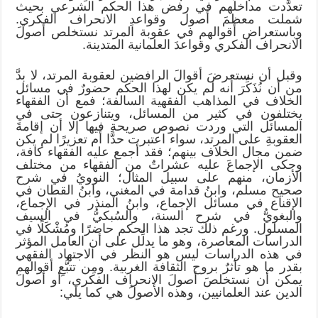
تعدَّدت مداخلُهم في رفض هذا الحكم الشرعي بحيث
شملت معظمَ أصول وقواعدِ الانحراف الفكري.
وباستعراض أقوالهم في عقوبة المرتد نستخلص أصولَ
الانحراف الفكري وقواعدَ العلمانية المتدينة.
وقبل أن نستعرضَ أقوالَ الرافضين لعقوبة المرتد، لا بدَّ
من أن نُذَكِّرَ أنه لم يكن لهذا الحكم حضورٌ في مسائل
الخلاف في المذاهب الفقهية السالفة؛ فمع أن الفقهاء
يختلفون في كثير من المسائل، ويتنازعون حتى في
المسائل التي وردت نصوص صريحة فيها إلا أن إقامةَ
العقوبةِ على المرتد، سواء اعتبرت حدًّا أم تعزيرًا لم يكن
ضمن مجال الخلاف بينهم؛ فقد أجمع عليه الفقهاء كافة،
وحكى الإجماعَ عليه عشراتٌ من الفقهاء من مختلف
الأزمان، منهم على سبيل المثال؛ النوويُ في شرح
صحيح مسلم، وابنُ قدامة في المغني، وابنُ القطان في
الإقناع في مسائل الإجماع، وابنُ المنذر في الإجماع،
والبغويُّ في شرح السنة، والسُبكيُّ في السيف
المسلول. ورغم ذلك تجد هذا الحكم حاضرًا ومُشْكَلًا في
الدراسات المعاصرة، وهو ما يدلِّل على أن العامل المؤثر
في هذه الدراسات ليس هو النظر في الاجتهاد الفقهي
بقدر ما هو تأثرٌ بروح الثقافة الغربية. ومِن تتبُّعِ أقوالهم
يمكن أن نستخلصَ أصولَ الانحراف الفكري، أو أصولَ
الدين عند العلمانيين، وهذه الأصولُ هي كما يلي: