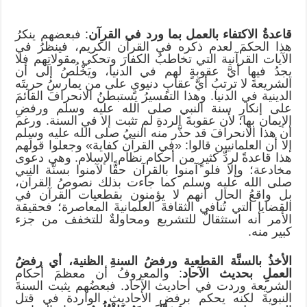
قاعدةُ الاكتفاء بالعمل بما ورد في القرآن
: فبعضهم ينكرُ
هذا الحكمَ لعدم ذكره في القرآن الكريم، فينظرُ في
الآيات القرآنية التي تخاطبُ الكفارَ وتحكي مقولاتِهم فلا
يجدُ فيها أيَّ عقوبةٍ لهم في الدنيا، ويَخْلُصُ إلى أن
الشريعةَ لا ترتبُ أيَّ عقابٍ دنيويٍ على من يمارسُ حريتَه
الدينية في الدنيا. وهذا التفسيرُ يستبطنُ الانحرافَ القائمَ
على إنكارِ سنة النبي صلى الله عليه وسلم ورفضِ
الإيمان بها؛ لأن عقوبةَ الردةِ لم تثبت إلا في السنة. ورغم
أن هذا الانحرافَ قد حذَّر منه النبيُ صلى الله عليه وسلم
إلا أن العلمانيين قالوا: «في القرآن كفاية» وجعلوا قولَهم
هذا قاعدةً لردِّ كثيرٍ من أحكام نظام الإسلام. وهي دعوى
مخادعة؛ وإلا فلو آمنوا بالقرآن حقًّا لآمنوا بسنَّة النبي
صلى الله عليه وسلم كما جاءت بذلك نصوصُ القرآن،
بل واقعُ الحال أنهم لا يؤمنون بقطعيات القرآن في
القضايا التي تُنافي الثقافةَ العلمانيةَ المعاصرة؛ فحقيقة
الأمر أنه استثقالٌ للتشريع ومحاولةٌ للتخفف من جزء
كبير منه.
الأخذُ بالسنَّة القطعية ورفضُ السنةِ الظنية، أي رفضُ
العملِ بحديث الآحاد
: والمعروفُ أن معظمَ أحكام
الشريعة وردت في أحاديث الآحاد. فبعضُهم يثبت السنةَ
النبويةَ لكنه يحكم برفض الأحاديث الواردة في قتل