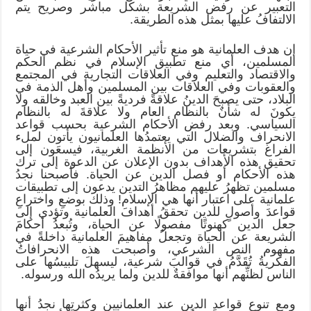
التعبير عن رفض الشريعة بشكل مباشر وصريح يتم
الالتفافُ عليها بمثل هذه الطريقة.
إن هدف العلمانية هو منع تأثير الأحكام الشرعية في حياة
المسلمين، أي منع تطبيق الإسلام في نظم الحكم
والاقتصاد والتعليم وفي العلاقات التجارية في المجتمع
والعقوبات وفي العلاقات بين المسلمين وأهل الذمة في
البلاد، حتى يصبحَ الدينُ علاقةً فرديةً بين العبد وخالقه ولا
يكونَ له شأنٌ بالنظام العام ولا علاقةَ له بالنظام
السياسي. وبعد رفض الأحكام الشرعية بحسب قواعد
الانحراف والضلال التي يعتمدُها العلمانيون يأتون لملء
الفراغ بتشريعات من الأنظمة الغربية، فيسعَون إلى
تحقيق هذه الأهداف بدون الإعلان عن الدعوة إلى ترك
هذه الأحكام أو فصل الدين عن الحياة. فأصبحنا نجدُ
مسلمين تظهرُ عليهم مظاهرُ التدين يدعون إلى تطبيقات
علمانية على اعتبار أنها هي الإسلام! وذلك بوضعِ واختراعِ
قواعدَ وأصولٍ للدين تحققُ أهدافَ العلمانية وتؤدي إلى
جعل الدين كهنوتًا مفصولًا عن الحياة، وتُبعدُ أحكامَ
الشريعة عن الحياة وتجعلُ مفاهيمَ العلمانية داخلةً في
مفهوم النص الشرعي، وأصبحت هذه الانحرافاتُ
الفكريةُ تُقَدَّمُ في قوالبَ شرعية، ليسهلَ تلبيسُها على
الناس لظنِّهم أنها موافقةٌ للدين ولما يريدُه الله ورسوله.
ومع تنوعِ قواعدِ الدين عند العلمانيين وكثرتِها نجدُ أنها