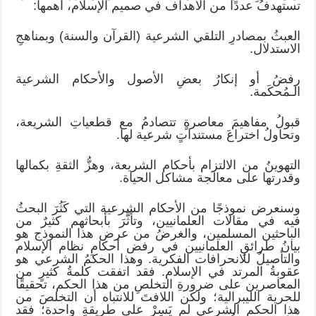
تستهدفُ عددًا من الأهداف في صميم الإسلام، أهمها:
العبثُ بمصادرِ التلقي الشرعية (القرآن والسنة) وبمناهجِ
الاستدلال.
رفضُ أو إنكارُ بعضِ الأصول والأحكام الشرعية
الـمُحكَمة.
قبولُ مفاهيمَ معاصرةٍ تتصادمُ مع قطعياتِ الشريعة،
وتحاولُ اختراعَ مستنداتٍ شرعية لها.
التهوينُ من الالتزام بأحكام الشريعة، وهزُّ الثقةِ بكمالها
وقدرتها على معالجة مشاكل الحياة.
وسنعرض نموذجًا من الأحكام الشرعية التي كَثُرَ البحثُ
فيه في مقالات العلمانيين، وتأثَّرَ بأبحاثهم كثيرٌ من
الباحثين المسلمين، والغرضُ من عرض هذا النموذج هو
بيانُ طرائقِ العلمانيين في رفض أحكامِ نظام الإسلام
والتأصيلُ للانحرافات الفكرية. وهذا الحكمُ الشرعي هو
عقوبةُ المرتد في الإسلام. فقد اتفقت كلمةُ كثيرٍ من
المعاصرين على ضرورةِ التخلصِ من هذا الحكم، تحقيقًا
للحرية الليبرالية؛ ولكن اللافتَ للانتباه أن التخلصَ من
هذا الحكم الشرعي لم يَسِرْ على طريقةٍ واحدة؛ فقد