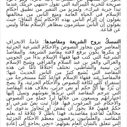
صريحة للحرية الليبرالية التي تقول «تنتهي حريتُك عندما
تبدأ حرية غيرك». ولمزيدٍ من التنفير من تطبيق أحكام
الإسلام في الحياة العامة ومنع الناس من مخالفتها
يقولون إن إلزام الناس بهذه الأحكام يُنتجُ النفاقَ؛ حيث
يقولون إن الناسَ سيلتزمون بمظاهر الإسلام نفاقًا وليس
عن قناعة.
التمسكُ بروح الشريعة ومقاصدها
: عامةُ الانحرافِ
المعاصر حين يتجاوز النصوصَ والأحكامَ الشرعية الجزئية
أو ينكرها يكون برفع لافتة مقاصدِ الشريعة. والمقاصدُ
الشرعيةُ التي كتب فيها فقهاءُ الإسلام بدءًا من الجويني
والغزالي والعز بن عبد السلام والقرافي وشيخ الإسلام
ابن تيمية والشاطبي، تختلفُ اختلافًا تامًّا عن هذه
المقاصد التي يُشيع كثيرٌ من الناس الحديثَ عنها؛
فالمقاصدُ عند فقهاء الإسلام قواعدُ كليةٌ مستخرجةٌ من
استقراءٍ كُلّيٍ لكافة النصوص والأحكام الجزئية، ولا يصح
أن يُرَدَّ بها أيُّ حكم أو نص جزئي، بخلاف هذه المقاصد
التي تترجم المقاصد التي تريدُها نفوسُهم وتميلُ إليها
اختياراتهُم ويسعون من خلالها لردِّ جملةٍ من النصوص
والأحكام غير المرغوب فيها. فإذا ثبت نصٌ شرعي أو
حكمٌ فقهيٌ فلا يجوزُ أن يُنقضَ أو يُتجاوزَ بدعوى أنه
مخالفٌ لقاعدةٍ مقاصدية، فهذا باطلٌ لا علاقةَ له بعلمِ
المقاصد. والعلمانيون يرفضون معظمَ الأحكام الجزئية
التي تتعلق بالشأن العام بقولهم: «نحن بحاجةٍ إلى إعادةِ