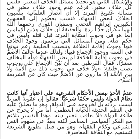
والإشكال الثاني هو تحديدُ مسائلِ الخلاف المعتبر، فليس
كلُّ خلافٍ معتبر. فرغم عدم وجودِ خلافٍ معتبرٍ في
مسألة عقوبةِ المرتد إلا أن أنصارَ العلمانية ينسبون
الخلافَ لبعض الفقهاء، فنسب بعضُهم إلى الفقيهين
الكبيرين إبراهيم النخعي وسفيان الثوري رحمهما الله
أنهما ينكران حدَّ الردة. والحقيقةُ أن خلافَ هذين الإمامين
إنما هو في وجوبِ استتابة المرتد قبل قتله وليس في
حكمِ قتله. ومن المسائل التي يزعمون وجودَ الخلاف
فيها وجوبُ إقامة الخلافة وتنصيبِ الخليفة رغم ثبوتهِا
في السنة ووجودِ الإجماع فيها؛ ولذلك عندما خالفَ الأصمُّ
في وجوب إقامة الخلافة لم يعتبر الفقهاءُ قولَه المخالف
معتبرًا، فقال القرطبي بعد أن بَيَّنَ الإجماعَ على وجوب
نصب خليفةٍ: «ولا خلافَ في وجوب ذلك بين الأُمة ولا
بين الأئمَّة إلا ما روي عن الأصَمِّ حيث كان عن الشريعة
أصمَّ».
عدمُ الأخذِ ببعض الأحكام الشرعية على اعتبار أنها كانت
نظامَ الدولة وليس حكمًا شرعيًّا
: فقالوا إن عقوبةَ المرتدِّ
ليست لردَّته بل لخروجِه على الدولة، وهو ما يطلقُ عليه
في النظم الحديثة الخيانة العظمى. أما من لا يخرج عن
طاعة الدولة فلا يعاقب لتغيير دينه. وهذا التفسير يتلاءم
مع الفكر السياسي المعاصر لكنه بعيدٌ عن مفهوم النصِ
الشرعي وكلامِ الفقهاء، وهو من قبيل تطويعِ الشريعة
لتستقيم مع الثقافة المعاصرة.