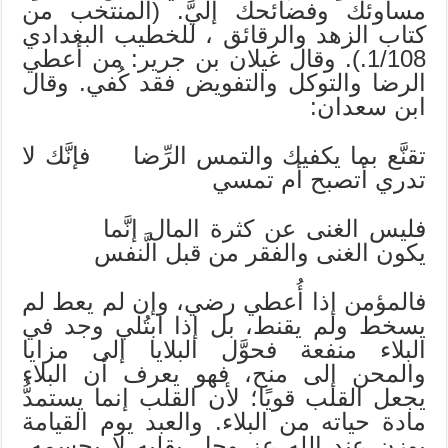
مساوئك وفضائحك إليَّ. (المنتخب من
كتاب الزهد والرقائق ، للخطيب البغدادي
1/108.). وقال غيلان بن جرير: من أعطي
الرضا والتوكل والتفويض فقد كُفي. وقال
ابن سعدان:
تقنَّع بما يكفيك والتمس الرِّضا فإنَّك لا
تدري أتصبح أم تمسي
فليس الغنى عن كثرة المال إنَّما
يكون الغنى والفقر من قبل الَّنفس
فالمؤمن إذا أُعطي رضي، وإن لم يعط لم
يسخط ولم يقنط، بل إذا ابتُلي وجد في
البلاء منفعة فحوَّل البلايا إلى مزايا
والمحن إلى منح، فهو يعرف أن البلاء
يجعل القلب قويًا؛ لأن القلب إنما يستمدُّ
مادة حياته من البلاء. والعبد يوم القيامة
يوزن عند الله عز وجل بقلبه لا بجسمه،