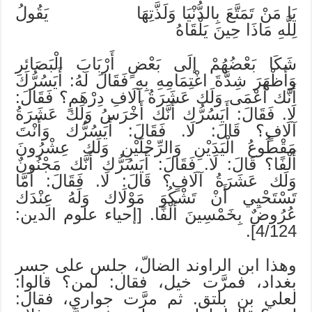
يَا مَنْ تَمَتَّعَ بِالدُّنْيَا وَلَذَّتِهَا يَقُولُ
لِلَّهِ مَاذَا حِينَ يَلْقَاهُ
شَكَا بَعْضُهُمْ إلَى بَعْضٍ أَرْبَابَ الْبَصَائِرِ
وَأَظْهَرَ شِدَّةَ اغْتِمَامِهِ بِهِ فَقَالَ لَهُ: أَيَسُرُّك
أَنَّك أَعْمَى وَلَك عَشَرَةُ آلَافِ دِرْهَمٍ؟ فَقَالَ:
لَا. فَقَالَ: أَيَسُرُّك أَنَّك أَخْرَسُ وَلَك عَشَرَةُ
آلَافٍ؟ قَالَ: لَا. فَقَالَ: أَيَسُرُّك وَأَنْتَ
مَقْطُوعُ الْيَدَيْنِ وَالرِّجْلَيْنِ وَلَك عِشْرُونَ
أَلْفًا؟ قَالَ: لَا. فَقَالَ: أَيَسُرُّك أَنَّك مَجْنُونٌ
وَلَك عَشَرَةُ آلَافٍ؟ قَالَ: لَا. فَقَالَ: أَمَّا
تَسْتَحْيِي أَنْ تَشْكُوَ مَوْلَاك وَلَهُ عِنْدَك
عُرُوضٌ بِخَمْسِينَ أَلْفًا. [إحياء علوم الدين:
4/124].
وهذا ابن الراوند الضالّ، جلس على جسر
بغداد، فمرَّت خيل، فقال: لمن؟ قالوا:
لعلي بن بلتق. ثم مرَّت جواري، فقال: