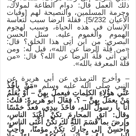
ذلك العمل قال: دوام الطاعة لمولاك،
وحرمة المسلمين، والنصيحة لهم [وفيات
الأعيان 5/232]. فقلة الرضا سبب لتعاسة
الإنسان في هذه الحياة، وسبب لهجوم
الهموم والغموم عليه. سئل الحسن
البصري: من أين أتِى هذا الخلق؟ قال:
«من قِلَّة الرضا عن الله»، قيل له: ومن
أين أتى قلّة الرضا عن الله؟ قال: «من
قلّة المعرفة بالله».
– وأخرج الترمذي عن أبي هريرة عن
النبي صلى الله عليه وسلم
«مَنْ يأخُذُ
عَنِّي هؤُلاءِ الكلِماتِ فيعملُ بِهِنَّ – أَوْ يُعَلِّمُ
مَنْ يعمَلُ بِهِنَّ – ؟. فقالَ أبو هريرةَ: قلتُ:
أنا يا رسولُ اللهِ،
فأخَذَ بيدِي، فعدَّ خمْسًا
وقال: اتقِ المحارِمَ تكنْ أعْبَدَ الناسِ،
وارضَ بما قَسَمَ اللهُ لكَ تكُنْ أغْنَى الناسِ،
وأحسِنْ إلى جارِكَ تكُنْ مؤمنًا، وأحِبَّ