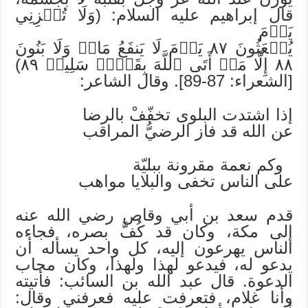
قال إبراهيم عليه السلام: (وَلَا تُخۡزِنِي
يَوۡمَ
يُبۡعَثُونَ ٨٧ يَوۡمَ لَا يَنفَعُ مَالٞ وَلَا بَنُونَ
٨٨ إِلَّا مَنۡ أَتَى ٱللَّهَ بِقَلۡبٖ سَلِيمٖ ٨٩)
[الشعراء: 87-89]. وقال الشاعر:
إذا اشتدت البلوى تخفّفْ بالرضا
عن الله قد فاز الرضيُّ المراقب
وكم نعمة مقرونة ببليّة
على الناس تخفى والبلايا مواهب
قدم سعد بن أبي وقاص رضي الله عنه
إلى مكة، وكان قد كُفَّ بصره، فجاءه
الناس يهرعون إليه، كل واحد يسأله أن
يدعو له، فيدعو لهذا ولهذا، وكان مجاب
الدعوة. قال عبد الله بن السائب: فأتيته
وأنا غلام، فتعرفت عليه فعرفني وقال: