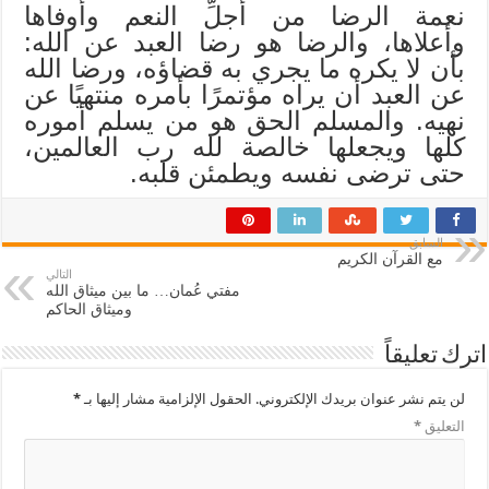
نعمة الرضا من أجلِّ النعم وأوفاها
وأعلاها، والرضا هو رضا العبد عن الله:
بأن لا يكره ما يجري به قضاؤه، ورضا الله
عن العبد أن يراه مؤتمرًا بأمره منتهيًا عن
نهيه. والمسلم الحق هو من يسلم أموره
كلها ويجعلها خالصة لله رب العالمين،
حتى ترضى نفسه ويطمئن قلبه.
السابق
مع القرآن الكريم
التالي
مفتي عُمان… ما بين ميثاق الله
وميثاق الحاكم
اترك تعليقاً
لن يتم نشر عنوان بريدك الإلكتروني.
الحقول الإلزامية مشار إليها بـ
*
التعليق
*