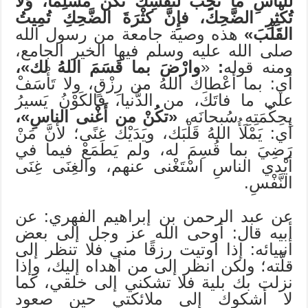
للناسِ ما تُحِبُّ لنفسِكَ تَكُنْ مسلِمًا، وَلَا
تُكْثِرِ الضَّحِكَ، فإِنَّ كثْرَةَ الضَّحِكِ تُمِيتُ
القَلْبَ»
هذه وصية جامعة من رسول الله
صلى الله عليه وسلم فيها الخير الجامع،
ومنه قوله
:
«
وارْضَ بما قَسَمَ اللهُ لك»،
أي: بما أعْطاكَ اللهُ من رِزْقٍ، ولا تَأْسَفْ
على ما فاتَكَ، من الدُّنيا، فالكَوْنُ يَسيرُ
بِحِكْمَتِهِ سُبحانَه،
«تكُنْ من أَغْنى الناسِ»،
أي: يَمْلَأُ اللهُ قَلْبَك، ويَدَيْكَ غِنًى؛ لأنَّ مَنْ
رَضِيَ بما قُسِمَ له، ولم يَطمَعْ فيما في
أيْدي الناسِ اسْتَغْنى عنهم، والغِنَى غِنَى
النَّفْسِ.
عن عبد الرحمن بن إبراهيم الفهري: عن
أبيه قال: أوحى الله عز وجل إلى بعض
أنبيائه: إذا أوتيت رزقًا مني فلا تنظر إلى
قلَّته؛ ولكن انظر إلى من أهداه إليك، وإذا
نزلت بك بلية فلا تشكني إلى خلقي، كما
لا أشكوك إلى ملائكتي حين صعود