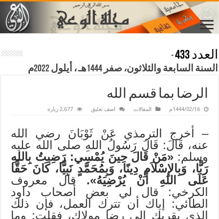
العدد 433
-
السنة السابعة والثلاثون، صفر 1444هـ ، أيلول 2022م
الرضا بما قسم الله
1444/02/16م
المقالات
اضف تعليق
2,677 زيارة
– أخرج الترمذي عَنْ ثَوْبَانَ رضي الله
عنه، قَالَ: قَالَ رَسُولُ اللهِ صلى الله عليه
وسلم:
«مَنْ قَالَ حِينَ يُمْسِي: رَضِيتُ بِاللهِ
رَبًّا، وَبِالإِسْلاَمِ دِينًا، وَبِمُحَمَّدٍ نَبِيًّا، كَانَ حَقًّا
عَلَى اللهِ أَنْ يُرْضِيَهُ».
قال معروف
الكرخي: قال لي بعض أصحاب داود
الطائي: إياك أن تترك العمل، فإن ذلك
الذي يقربك إلى رضا مولاك، فقلت: وما