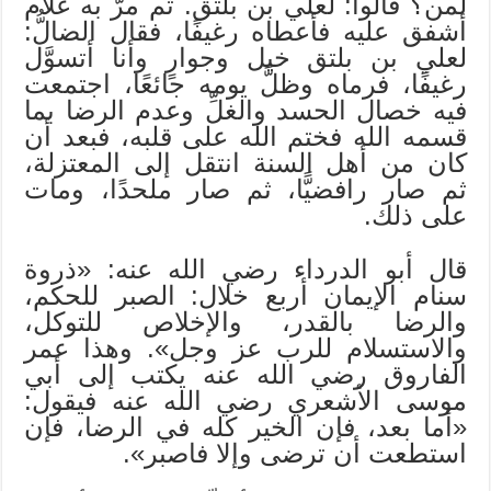
لمن؟ قالوا: لعلي بن بلتق. ثم مرَّ به غلام
أشفق عليه فأعطاه رغيفًا، فقال الضالُّ:
لعلي بن بلتق خيل وجوارٍ وأنا أتسوَّل
رغيفًا، فرماه وظلَّ يومه جائعًا، اجتمعت
فيه خصال الحسد والغلِّ وعدم الرضا بما
قسمه الله فختم الله على قلبه، فبعد أن
كان من أهل السنة انتقل إلى المعتزلة،
ثم صار رافضيًّا، ثم صار ملحدًا، ومات
على ذلك.
قال أبو الدرداء رضي الله عنه: «ذروة
سنام الإيمان أربع خلال: الصبر للحكم،
والرضا بالقدر، والإخلاص للتوكل،
والاستسلام للرب عز وجل». وهذا عمر
الفاروق رضي الله عنه يكتب إلى أبي
موسى الأشعري رضي الله عنه فيقول:
«أما بعد، فإن الخير كله في الرضا، فإن
استطعت أن ترضى وإلا فاصبر».