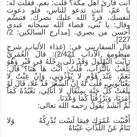
أنت قارئ أهل مكة؟ قلت: نعم. فقلت له:
يا عمّ، أنت تدعو للناس، فلو دعوت
لنفسك، فردَّ الله عليك بصرك. فتبسَّم
وقال: يا بُني، قضاء الله سبحانه عندي
أحسن من بصري. [مدارج السالكين: 2/
227].
قال السفاريني في: (غذاء الألباب شرح
منظومة الآداب 2/421): قالَ الْعُمَرِيُّ
رَأَيْت الْبُهْلُولَ وَقَدْ دَلَّى رِجْلَهُ فِي قَبْرٍ وَهُوَ
يَلْعَبُ بِالتُّرَابِ، قُلْتُ: أَنْتَ هَا هُنَا؟ قَالَ:
نَعَمْ، عِنْدَ قَوْمٍ لا يُؤْذُونِي، وَإِنْ غِبْتُ لا
يَغْتَابُونِي. قُلْت لَهُ إنَّ السِّعْرَ قَدْ غَلا، قَالَ لَوْ
بَلَغَتْ كُلُّ حَبَّةٍ بِمِثْقَالٍ لا أُبَالِي، نَعْبُدُهُ كَمَا
أَمَرَنَا، وَيَرْزُقُنَا كَمَا وَعَدَنَا.
ثُمَّ أَنْشَدَ يَقُولُ رحمه الله تعالى:
أَفْنَيْت عُمُرَك فِيمَا لَسْت تُدْرِكُهُ وَلا
تَنَامُ عَنْ اللَّذَّاتِ عَيْنَاهُ