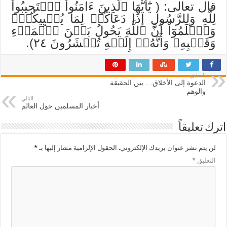
قال تعالى: ( يَٰٓأَيُّهَا ٱلَّذِينَ ءَامَنُواْ ٱسۡتَجِيبُواْ
لِلَّهِ وَلِلرَّسُولِ إِذَا دَعَاكُمۡ لِمَا يُحۡيِيكُمۡۖ
وَٱعۡلَمُوٓاْ أَنَّ ٱللَّهَ يَحُولُ بَيۡنَ ٱلۡمَرۡءِ
وَقَلۡبِهِۦ وَأَنَّهُۥٓ إِلَيۡهِ تُحۡشَرُونَ ٢٤).
السابق
الدعوة إلى الأخلاق… بين الحقيقة
والوهم
التالي
أخبار المسلمين حول العالم
اترك تعليقاً
لن يتم نشر عنوان بريدك الإلكتروني.
الحقول الإلزامية مشار إليها بـ
*
التعليق
*