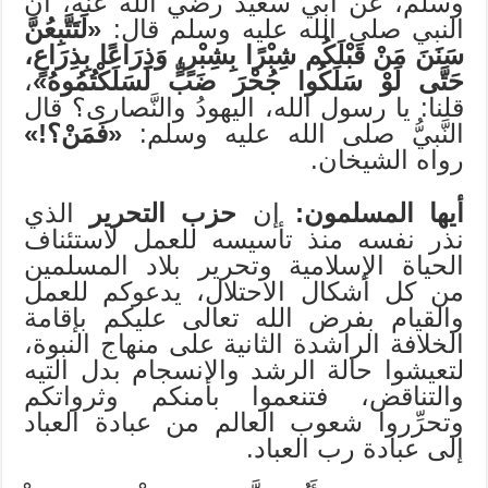
وسلم، عن أبي سعيد رضي الله عنه، أنَّ
النبي صلى الله عليه وسلم قال:
«لَتَتَّبِعُنَّ
سَنَنَ مَنْ قَبْلَكُم شِبْرًا بِشِبْرٍ، وَذِرَاعًا بِذِرَاعٍ،
حَتَّى لَوْ سَلَكُوا جُحْرَ ضَبٍّ لَسَلَكْتُمُوهُ»
،
قلنا: يا رسول الله، اليهودُ والنَّصارى؟ قال
النَّبيُّ صلى الله عليه وسلم:
«فَمَنْ؟!»
رواه الشيخان.
أيها المسلمون:
إن
حزب التحرير
الذي
نذر نفسه منذ تأسيسه للعمل لاستئناف
الحياة الإسلامية وتحرير بلاد المسلمين
من كل أشكال الاحتلال، يدعوكم للعمل
والقيام بفرض الله تعالى عليكم بإقامة
الخلافة الراشدة الثانية على منهاج النبوة،
لتعيشوا حالة الرشد والانسجام بدل التيه
والتناقض، فتنعموا بأمنكم وثرواتكم
وتحرِّروا شعوب العالم من عبادة العباد
إلى عبادة رب العباد.