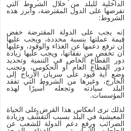
الداخلية للبلد من خلال الشروط التي
تفرضها على الدول المقترضة، وأبرز هذه
الشروط:
إنه يجب على الدولة المقترضة خفض
قيمة عملتها بنسبة محددة، ويجب عليها
أن ترفع دعمها عن الغذاء والوقود، وعليها
أن تخفض من نفقاتها، ويجب عليها زيادة
دور القطاع الخاص في التنمية وتحديد
دور القطاع العام أو الحكومي، وتجنب
وضع أية قيود على سريان الأرباح إلى
الخارج، وغيرها من الشروط التي تفقد
البلد سيادته وتجعله أسيرًا لهذه
المؤسسات.
لذلك نرى انعكاس هذا القرض على الحياة
المعيشية في البلد بسبب التقشُّف وزيادة
الضرائب ورفع دعم الدولة للشعب عن
الحاجات الأساسية من الغذاء والصحة