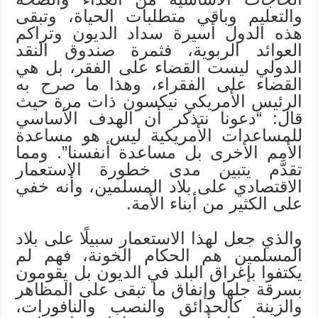
والتعليم وباقي متطلبات الحياة، وتبقى
هذه الدول أسيرة سداد الديون وتراكم
العوائد الربوية، فثمرة صندوق النقد
الدولي ليست القضاء على الفقر، بل هي
القضاء على الفقراء، وهذا ما صرح به
الرئيس الأمريكي نيكسون ذات مرة حيث
قال: “دعونا نتذكر أن الهدف الأساسي
للمساعدات الأمريكية ليس هو مساعدة
الأمم الأخرى بل مساعدة أنفسنا”. ومما
تقدَّم يتبين مدى خطورة الاستعمار
الاقتصادي على بلاد المسلمين، وأنه خفي
على الكثير من أبناء الأمة.
والذي جعل لهذا الاستعمار سبيلًا على بلاد
المسلمين هم الحكام الخونة، فهم لم
يكتفوا بإغراق البلد في الديون بل يقومون
بسرقة جلها وإنفاق ما تبقى على المظاهر
والزينة كالحدائق والنصب والنافورات،