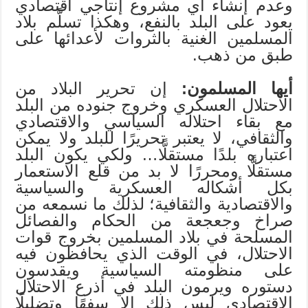
وعدم إنشاء أي مشروع إنتاجي اقتصادي
يعود على البلد بالنفع، وهكذا تسلَّم بلاد
المسلمين الغنية بالثروات لأعدائها على
طبق من ذهب.
أيها المسلمون:
إن تحرير البلاد من
الاحتلال العسكري وخروج جنوده من البلد
مع بقاء احتلاله السياسي والاقتصادي
والثقافي، لا يعتبر تحريرًا للبلد ولا يمكن
اعتباره بلدًا مستقلًّا… ولكي يكون البلد
مستقلًّا ومحررًا لا بد من قلع الاستعمار
بكل أشكاله العسكرية والسياسية
والاقتصادية والثقافية؛ لذلك ما نسمعه من
صراخ وجعجعة من الحكام والفصائل
المسلحة في بلاد المسلمين بخروج قوات
الاحتلال، في الوقت الذي يحافظون فيه
على منظومته السياسية ويقدسون
دستوره ويرمون البلد في أذرع الاحتلال
الاقتصادي ليس ذلك إلا سفهًا وتضليلًا