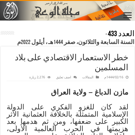
العدد 433
-
السنة السابعة والثلاثون، صفر 1444هـ ، أيلول 2022م
خطر الاستعمار الاقتصادي على بلاد
المسلمين
1444/02/16م
المقالات
اضف تعليق
2,276 زيارة
مازن الدباغ – ولاية العراق
لقد كان للغزو الفكري على الدولة
الإسلامية المتمثلة بالخلافة العثمانية الأثر
الكبير على ضعفها، ومن ثم هدمها بعد
هزيمتها في الحرب العالمية الأولى،