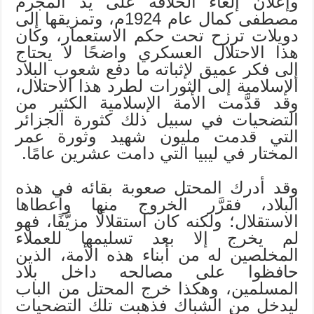
وإعلان إلغاء الخلافة على يد المجرم
مصطفى كمال عام 1924م، وتمزيقها إلى
دويلات ترزح تحت حكم الاستعمار، وكان
هذا الاحتلال العسكري واضحًا لا يحتاج
إلى فكر عميق لإثباته ما دفع شعوب البلاد
الإسلامية إلى الثورات لطرد هذا الاحتلال،
وقد قدَّمت الأمة الإسلامية الكثير من
التضحيات في سبيل ذلك كثورة الجزائر
التي قدمت مليون شهيد وثورة عمر
المختار في ليبيا التي دامت عشرين عامًا.
وقد أدرك المحتل صعوبة بقائه في هذه
البلاد، فقرَّر الخروج منها وأعطاها
الاستقلال؛ ولكنه كان استقلالًا مزيَّفًا، فهو
لم يخرج إلا بعد تسليمها للعملاء
المخلصين له من أبناء هذه الأمة، الذين
حافظوا على مصالحه داخل بلاد
المسلمين، وهكذا خرج المحتل من الباب
ليدخل من الشباك فذهبت تلك التضحيات