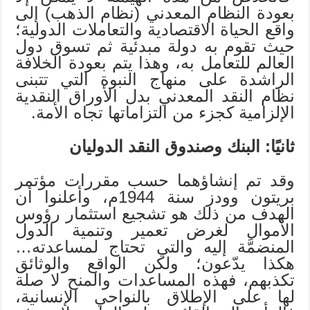
بعودة النظام المعدني (نظام الذهب) إلى
واقع الحياة الاقتصادية والتعاملات الدولية؛
حيث تقوم به دولة مبدئية ثم تسوق دول
العالم للتعامل به، وهذا يتم بعودة الخلافة
الراشدة على منهاج النبوة التي تتبنى
نظام النقد المعدني بدل الأوراق النقدية
الإلزامية كجزء من التزاماتها تجاه الأمة.
ثانيًا:
البنك وصندوق النقد الدوليان
وقد تم إنشاؤهما حسب مقررات مؤتمر
بريتون وودز سنة 1944م، وأعلنوا أن
الهدف من ذلك هو تشجيع استثمار رؤوس
الأموال لغرض تعمير وتنمية الدول
المنضمَّة إليه والتي تحتاج لمساعدته…
هكذا يدّعون؛ ولكن الواقع والوثائق
تكذبهم، فهذه المساعدات والمنح لا صلة
لها على الإطلاق بالنواحي الإنسانية،