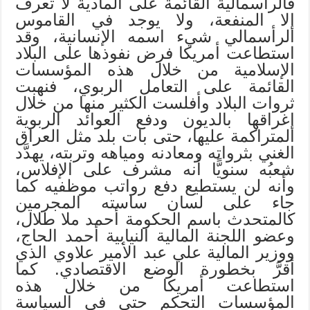
فالرأسمالية القائمة على المادية لا تعرف
إلا المنفعة، ولا يوجد في القاموس
الرأسمالي شيء اسمه الإنسانية، وقد
استطاعت أمريكا فرض نفوذها على البلاد
الإسلامية من خلال هذه المؤسسات
القائمة على التعامل الربوي، فنهبت
ثروات البلاد وأفلست الكثير منها من خلال
إغراقها بالديون ودفع العوائد الربوية
المتراكمة عليها، حتى بات بلد مثل العراق
الغني بثرواته ومعادنه ومياهه وتربته، يهدَّد
شعبُه سنويًّا أنه مشرف على الإفلاس،
وأنه لن يستطيع دفع رواتب موظفيه كما
جاء على لسان ساسته المجرمين
كالمتحدث باسم الحكومة أحمد ملا طلال،
وعضو اللجنة المالية النيابية أحمد الحاج،
ووزير المالية علي عبد الأمير علاوي الذي
أقرَّ بخطورة الوضع الاقتصادي. كما
استطاعت أمريكا من خلال هذه
المؤسسات التحكم حتى في السياسة