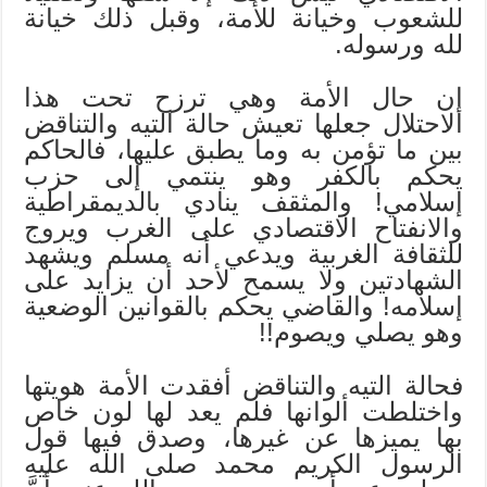
للشعوب وخيانة للأمة، وقبل ذلك خيانة
لله ورسوله.
إن حال الأمة وهي ترزح تحت هذا
الاحتلال جعلها تعيش حالة التيه والتناقض
بين ما تؤمن به وما يطبق عليها، فالحاكم
يحكم بالكفر وهو ينتمي إلى حزب
إسلامي! والمثقف ينادي بالديمقراطية
والانفتاح الاقتصادي على الغرب ويروج
للثقافة الغربية ويدعي أنه مسلم ويشهد
الشهادتين ولا يسمح لأحد أن يزايد على
إسلامه! والقاضي يحكم بالقوانين الوضعية
وهو يصلي ويصوم!!
فحالة التيه والتناقض أفقدت الأمة هويتها
واختلطت ألوانها فلم يعد لها لون خاص
بها يميزها عن غيرها، وصدق فيها قول
الرسول الكريم محمد صلى الله عليه