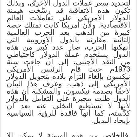
لتحديد سعر عملات الدول الأخرى، وبذلك
تكون هذه الاتفاقية قد رسَّخت هيمنة
الدولار الأمريكي على تعاملات العالم
الاقتصادية. ولأن أمريكا كانت تمتلك حصة
كبيرة من الذهب بعد الحرب العالمية
الثانية مقارنة بالدول الأوروبية التي
أنهكتها الحرب، صار عدد كبير من هذه
الدول يستخدم عملة الدولار كاحتياطي
من النقد الأجنبي، إلى أن جاءت سنة
1973م حيث قام الرئيس الأمريكي
نيكسون بإلغاء التزام بلاده بتحويل الدولار
الأمريكي إلى ذهب، وعرف هذا البيان
لاحقًا بصدمة نيكسون، والمشكلة أن هذه
الدول ظلت مجبرة على التعامل بالدولار
لأنها لا تستطيع التخلي عنه بعد أن
كدَّسته، كما أنها فاقدة للرؤية السياسية
بإيجاد البديل.
فالخلاص من هذه الهيمنة لا يمكن إلا