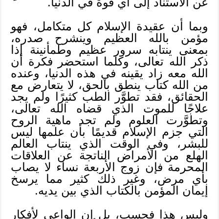
عن الاستناد إلى أي قوة في الدنيا.
وبما أن عقيدة الإسلام كل متكامل، فهو
مؤمن بالله العظيم وينشرح صدره،
بمعنى ينتابه سرور عظيم وطمأنينة إذا
ذكر الله تعالى، وكلما استحضر فكرة أن
الله معه زاد يقينه في هذه الدنيا، وعنده
من الله كتاب ينطق بالحق، لا يتعارض مع
الحقائق، فقد تطوَّر الطب كثيرًا ولم يجد
علاجًا للموت الذي قضاه الله تعالى،
وتطوَّرت العلوم ولم تجد ماهية الروح
التي جزم الإسلام قديمًا بأن علمها ليس
للبشر، وفي الوقت الذي ينتاب العالم
الهلع من الأمراض الناتجة عن العلاقات
المحرمة فإن زوج الأربعة نساء لا يصاب
بأي مرض، وغير ذلك كثير مما يرسخ
إيمان المؤمن بالكتاب الذي بين يديه.
وليس هذا فحسب، بل إن الواعي لأفكار