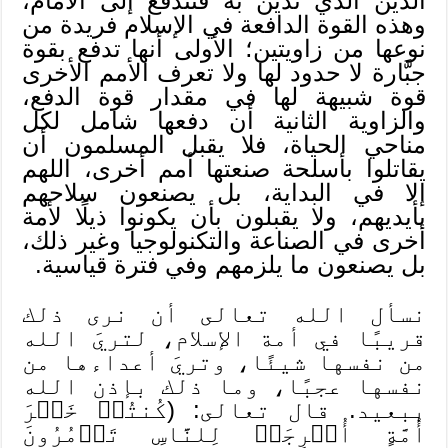
الدين الذي تدين به فتندفع إلى الأمام،
وهذه القوة الدافعة في الإسلام فريدة من
نوعها من زاويتين؛ الأولى أنها تدفع بقوة
جبَّارة لا حدود لها ولا تعرف الأمم الأخرى
قوة شبيهة لها في مقدار قوة الدفع،
والزاوية الثانية أن دفعها شامل لكل
مناحي الحياة، فلا يقبل المسلمون أن
يقاتلوا بأسلحة صنعتها أمم أخرى، اللهم
إلا في البداية، بل يصنعون سلاحهم
بأيديهم، ولا يقبلون بأن يكونوا ذيلًا لأمة
أخرى في الصناعة والتكنولوجيا وغير ذلك،
بل يصنعون ما يلزمهم وفي فترة قياسية.
نسأل الله تعالى أن نرى ذلك
قريبًا في أمة الإسلام، لتريَ الله
من نفسها شيئًا، وتريَ أعداءها من
نفسها عجبًا، وما ذلك بإذن الله
ببعيد. قال تعالى: (كُنتُمۡ خَيۡرَ
أُمَّةٍ أُخۡرِجَتۡ لِلنَّاسِ تَأۡمُرُونَ