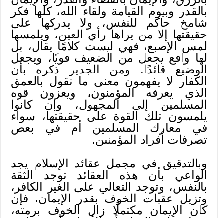
بالقدر وبيوم القيامة ولقاء الله، كلها فكر
شامخ حاكم للنفس، ولا يدركها على
حقيقتها إلا من يراها رأي العين، ويلمسها
لمس الإصبع، فهي ليست كلامًا يقال، بل
لها واقع يجعل من الضعيف قويًا، ويجعل
الوضيع قائدًا. ومن الجدير ذكره بأن
الكفار لا يفهمون معنى ما نقول بالعمق
الذي يعرفه المؤمنون، ويعزون قوة
المسلمين إلى المجهول، وإن كانوا
يلمسون تلك القوة على حقيقتها، سواء
في معارك المسلمين أم في بعض
تصرفات أفراد المؤمنين.
وبالتدقيق في مجمل عقائد الإسلام يجد
الواعي بأن هذه العقائد توجد الثقة
بالنفس، وتوجد التعالي على الغير الكافر،
وتزيل عقبات الخوف بقدر الإيمان، فإن
كان الإيمان مكتملًا زال الخوف برمته،