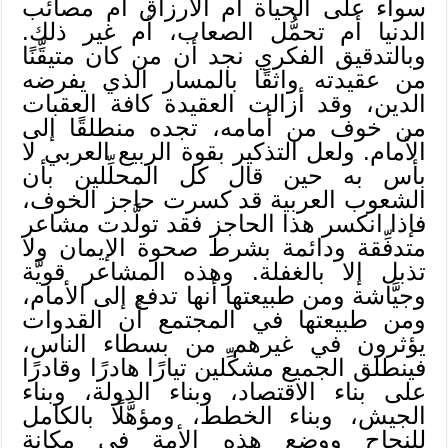
سواء على الحياة أم الأرزاق أم مصائب
الدنيا أم تحمُّل الصعاب، أم غير ذلك.
وبالتدقيق الفكري نجد أن من كان متيقِّنًا
من عقيدته واثقًا بالمسار الذي يفرضه
الدين، وقد أزالت العقيدة كافة العقبات
من خوف من أمامه، تجده منطلقًا إلى
الأمام. ولعل التذكير بقوة الربيع العربي لا
بأس به حين قال كل المحلِّلين بأن
الشعوب العربية قد كسرت حاجز الخوف،
فإذا انكسر هذا الحاجز فقد تولَّدت مشاعر
متدفِّقة ودائمة بشرط صحوة الإيمان ولا
تذبل إلا بالغفلة. وهذه المشاعر قويَّة
وجيَّاشة ومن طبيعتها أنها تدفع إلى الأمام،
ومن طبيعتها في المجتمع أن القدوات
يؤثرون في غيرهم من بسطاء الناس،
فينطلق الجميع مشكِّلين تيارًا هادرًا وقادرًا
على بناء الاقتصاد، وبناء الدولة، وبناء
الجيش، وبناء الخطط، ومؤهَّلًا بالكامل
للنجاح ووضع هذه الأمة في مكانة