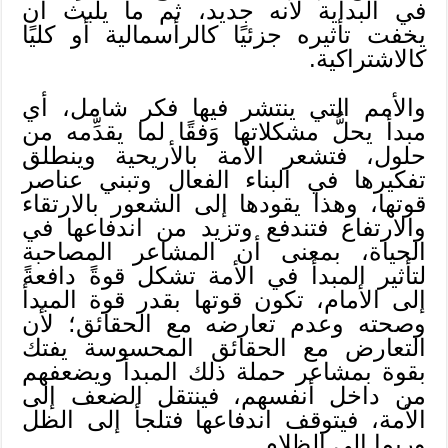
في البداية لأنه جديد، ثم ما يلبث أن
يخفت تأثيره جزئيًا كالرأسمالية أو كليًا
كالاشتراكية.
والأمم التي ينتشر فيها فكر شامل، أي
مبدأ يحلُّ مشكلاتها وَفقًا لما يقدِّمه من
حلول، فتشعر الأمة بالأريحية وينطلق
تفكيرها في البناء الفعال وتبني عناصر
قوتها، وهذا يقودها إلى الشعور بالارتقاء
والارتفاع فتندفع وتزيد من اندفاعها في
الحياة، بمعنى أن المشاعر المصاحبة
لتأثير المبدأ في الأمة تشكل قوةً دافعةً
إلى الأمام، تكون قوتها بقدر قوة المبدأ
وصحته وعدم تعارضه مع الحقائق؛ لأن
التعارض مع الحقائق المحسوسة يفتك
بقوة بمشاعر حملة ذلك المبدأ ويضعفهم
من داخل أنفسهم، فينتقل الضعف إلى
الأمة، فيتوقف اندفاعها فتلجأ إلى الظل
وربما إلى الظلام.