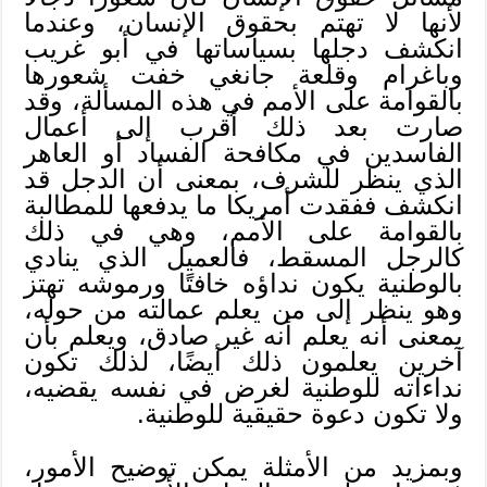
لأنها لا تهتم بحقوق الإنسان، وعندما
انكشف دجلها بسياساتها في أبو غريب
وباغرام وقلعة جانغي خفت شعورها
بالقوامة على الأمم في هذه المسألة، وقد
صارت بعد ذلك أقرب إلى أعمال
الفاسدين في مكافحة الفساد أو العاهر
الذي ينظر للشرف، بمعنى أن الدجل قد
انكشف ففقدت أمريكا ما يدفعها للمطالبة
بالقوامة على الأمم، وهي في ذلك
كالرجل المسقط، فالعميل الذي ينادي
بالوطنية يكون نداؤه خافتًا ورموشه تهتز
وهو ينظر إلى من يعلم عمالته من حوله،
بمعنى أنه يعلم أنه غير صادق، ويعلم بأن
آخرين يعلمون ذلك أيضًا، لذلك تكون
نداءاته للوطنية لغرض في نفسه يقضيه،
ولا تكون دعوة حقيقية للوطنية.
وبمزيد من الأمثلة يمكن توضيح الأمور،