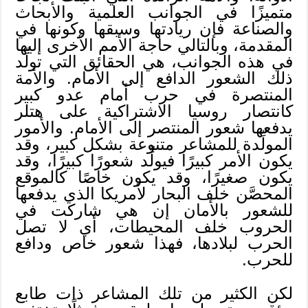
متميزًا في الجوانب العلمية والأبحاث
والصناعة فإن ريادتها وسبقها وكونها في
المقدمة، وبالتالي حاجة الأمم الأخرى إليها
في هذه الجوانب، هي الحقائق التي تولِّد
ذلك الشعور الدافع إلى الأمام. والأمة
المنتصرة في حرب أمام عدو كبير
كانتصار روسيا الاشتراكية على هتلر
يدفعها شعور المنتصر إلى الأمام. والأمور
المولِّدة للمشاعر متنوعة بشكل كبير، وقد
يكون الأمر كبيرًا فيولِّد شعورًا كبيرًا، وقد
يكون صغيرًا، وقد يكون خاصًا كالموقع
المحصَّن خلف البحار لأمريكا الذي يدفعها
للشعور بالأمان إن هي شاركت في
الحروب خلف المحيطات، أي لا تصل
الحرب لبلادها، فهذا شعور خاص ودافع
للحرب.
لكن الكثير من تلك المشاعر ذات طابع