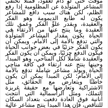
مؤقت حتى لو دام لعقود، فمثلًا تختفي
المشاعر المتولِّدة عن المظلومية إذا رفع
الظلم، لكن هناك سبب دافع للمشاعر
يكون له طابع الديمومة وهو الفكر
والعقيدة، وبقدر علوِّ الفكر وعمق تلك
العقيدة وما ينتج عنها من الارتقاء في
الحياة يكون مقدار المشاعر المتولِّدة
والتي تدفع بالأمة إلى الأمام. ويمكن أن
يكون الفكر جزئيًا في بعض جوانب الحياة
فيكون الدفع جزئيًا، ويمكن أن يكون الفكر
والعقيدة شاملًا لكل المناحي، وهو المبدأ،
وحينها ينتج عنه ارتقاء في كافة مناحي
الحياة ويولد مشاعر شاملة تدفع بالأمة
إلى الأمام؛ لكن المبدأ يمكن أن يكون
خاطئًا ويتعارض مع الحقائق، مثل
الاشتراكية وتعارضها مع حقيقة غريزة
التملك، ومثل الرأسمالية التي أنتجت
أنانية فوق العادة دفعت بتعداد السكان
للتناقص، فإن هذا المبدأ ينتج مشاعر عالية