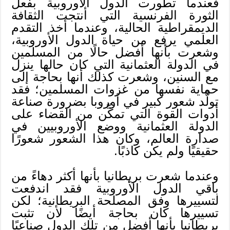
فعندما تطورت الدول الأوروبية بفعل
الثورة الفرنسية التي أنتجت الثقافة
الديمقراطية الحالية، وعندما أخذ التقدم
العلمي يرفع من حياة الدول الأوروبية،
وشعرت بأنها أفضل حالًا من المسلمين
في الدولة العثمانية التي كان حالها ينزل
مع السنين، وشعرت كذلك أنها بحاجة إلى
حماية نفسها من غزوات المسلمين؛ فقد
تولَّد شعور كبير في أوروبا بضرورة صناعة
أدوات القوة التي تمكِّن من القضاء على
الدولة العثمانية ووضع الأوروبيين في
صدارة العالم، وكان هذا الشعور شعورًا
حقيقيًا ولم يكن كاذبًا.
وعندما شعرت بريطانيا بأنها أكثر دهاءً من
باقي الدول الأوروبية فقد اندفعت
لتسييرها وفق المصلحة البريطانية؛ لكن
تسييرها كان بحاجة أيضًا لأن تثبت
بريطانيا بأنها أفضل من تلك الدول صناعيًا