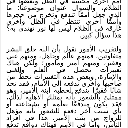
أمم أخرى مختبئة في الظل وبعضها في
الظلام، والسؤال عنوان موضوعنا: ما
الذي جعل أممًا تندفع وتخرج من حجرها
وأممًا أخرى تنتظر في الظل وأخرى
غارقة في الظلام ليس لها نور تهتدي به؟
هذا سؤال كبير.
ولتقريب الأمور نقول بأن الله خلق البشر
متفاوتين، فمنهم عالم وجاهل، ومنهم غني
وفقير، ومنهم أمير ومأمور؛ ولكن هناك
تغييرات تحصل في العلم والغنى
والإمارة، وبعض هذه التغييرات تحطُّ من
صاحبها وأخرى تدفعه إلى الأمام، فقد تجد
شابًا فقيرًا يندفع لخطبة ابنة الأمير، وهو
ممتلئ بالشعور بأنه يمتلك الأهلية لذلك،
فقد يكون مندفعًا بعلمه أو بشجاعته أو
بأي سبب آخر دفعه للشعور بأنه مؤهل
للزواج من بنت الأمير. هذا في أفراد
الناس، وأما في الأمم فهناك دوافع تدفع