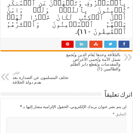
بِٱلۡمَعۡرُوفِ وَتَنۡهَوۡنَ عَنِ ٱلۡمُنكَرِ
َتُؤۡمِنُونَ بِٱللَّهِۗ وَلَوۡ ءَامَنَ
أَهۡلُ ٱلۡكِتَٰبِ لَكَانَ خَيۡرٗا لَّهُمۚ
مِّنۡهُمُ ٱلۡمُؤۡمِنُونَ وَأَكۡثَرُهُمُ
ٱلۡفَٰسِقُونَ ١١٠).
السابق
بالخِلافة وحدها يُقام الدين ويُجمع
شمل الأمة وتُحمى الأعراض
والمقدسات ويُقطع دابر الظلم
والظالمين (1)
التالي
تخلف المسلمون عن الصدارة بعد
هدم دولة الخلافة
اترك تعليقاً
لن يتم نشر عنوان بريدك الإلكتروني.
الحقول الإلزامية مشار إليها بـ
*
التعليق
*