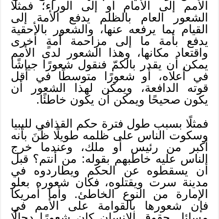
الأمم إلى الأمام أو إلى الوراء؛ فمثلًا
الشعور العام بالظلم يدفع الأمة إلى
القيام بما يرفعه عنها، والشعور بالأحقية
يدفع بأمة ما إلى مزاحمة أمةٍ أخرى
واقتعاد مكانها، وهذا الشعور لدى الأمم
يمكن أن يقدر بالكمّ فنقول شعورًا جياشًا
في أعلاه، أو شعورًا متوسطًا في أقل
قوته الدافعة، ويمكن لهذا الشعور أن
يكون صحيحًا ويمكن أن يكون خاطئًا.
فمثلًا بسبب طول فترة حكم القذافي لليبيا
وسكوت الناس على ظلمه طويلًا ظُنَ بأنه
أكبر من رئيس أو ملك، وعندما خرج
الناس عليه خاطبهم بقوله: من أنتم؟ قبل
أن يسقطوه عن الحكم ويطاردوه في
مدينة سرت ويقتلوه، فكان شعوره بعلو
الإمارة من النوع الخاطئ. وأما أمريكا
فإن شعورها بالقوامة على الأمم في
مسائل حقوق الإنسان كان شعورًا دجالًا