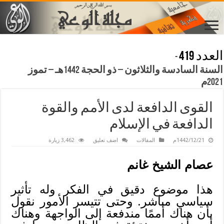
العدد 419
-
السنة السادسة والثلاثون – ذو الحجة 1442هـ – تموز
2021م
القوى الدافعة لدى الأمم والقوة
الدافعة في الإسلام
1442/12/21م
المقالات
اضف تعليق
3,462 زيارة
عصام الشيخ غانم
هذا موضوع دقيق في الفكر وله تأثير
سياسي مباشر. وحتى تتيسر الأمور نقول
بأن هناك أممًا مندفعة إلى الواجهة وهناك