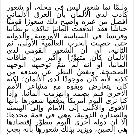
ولـمَّا نما شعور ليس في محله، أو شعور
كاذب لدى الألمان بأن العرق الألماني
أفضل من غيره وأصبح ذلك شعورًا قوميًا
جياشًا فقد اندفعت ألمانيا تناكف بريطانيا
وفرنسا في السياسة الأوروبية والدولية
حتى حصلت الحرب العالمية الأولى، ثم
الثانية، أي أن الشعور القومي لدى
الألمان كان متهوِّرًا وأكبر من طاقات
ألمانيا، أو أنه لم يتمَّ توجيهه الوجهة
الصحيحة. وبغضِّ النظر عن صدقه من
كذبه لأنه كان موجودًا لدى الألمان؛ لكنه
كان يتعارض وبقوة مع مشاعر الأمم
الأخرى فلم يصمد وانهزمت ألمانيا. وإذا
كنا نرى اليوم أمريكا يدفعها شعورها بأنها
الأقوى والأغنى إلى الأمام وإلى الهيمنة
والصدارة الدولية، وهي في قمة مجدها؛
إلا أن دولة أخرى اليوم يتطوَّر اقتصادها
هي الصين، ويزيد بذلك شعورها بأنه يجب