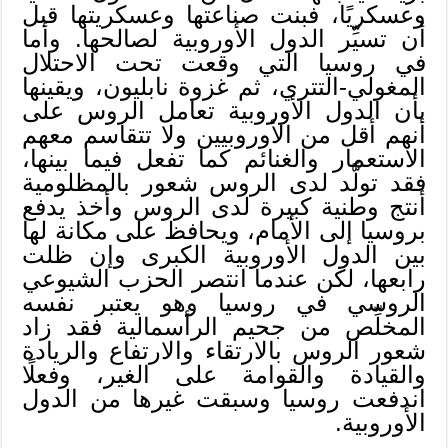
وعسكريًا، فبنت صناعتها وعسكريتها قبل
أن تسيِّر الدول الأوروبية لصالحها. وأما
في روسيا التي وقعت تحت الاحتلال
المغولي-التتري، ثم غزوة نابليون، ويقينها
بأن الدول الأوروبية تعامل الروس على
أنهم أقل من الأوروبيين ولا تتقاسم معهم
الاستعمار والغنائم كما تفعل فيما بينها،
فقد تولَّد لدى الروس شعور بالمظلومية
أنتج وطنية كبيرة لدى الروس وأخذ يدفع
بروسيا إلى الأمام، ويحافظ على مكانة لها
بين الدول الأوروبية الكبرى وإن ظلت
رابعها، لكن عندما انتصر الحزب الشيوعي
الروسي في روسيا وهو يعتبر نفسه
المخلِّص من جحيم الرأسمالية فقد زاد
شعور الروس بالارتقاء والارتفاع والريادة
والقيادة والقوامة على الغير، وفعلًا
اندفعت روسيا وسبقت غيرها من الدول
الأوروبية.