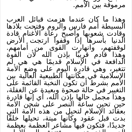
مرموقة بين الأمم.
وهذا ما كان عندما هزمت قبائل العرب
البسيطة أمم فارس والروم وفتحت بلادها
وقادت شعوبها وأصبح رعاة الأغنام قادة
الدنيا بأسرها إذا وقفوا ارتجت الأرض
لوقفتهم، وانهارت القوى من أمامهم.
وهذا قادم قريبًا بإذن الله لأن القوة
الدافعة في الإسلام قديمًا هي هي لم
تتغير، وهي قادرة اليوم على وضع الأمة
الإسلامية في مكانتها الطبيعية العالية بين
الأمم بشرط أن تكون النخبة القائمة على
التغيير في حالة صحوة وبعيدة عن الغفلة،
وهذا مجمل حالها بإذن الله، أي إنها قادرة
حين تحين ساعة النصر على شحن الأمة
بعقائد الإسلام لتحيل من هذه الأمة التي
بدت قبل عقود وكأنها ميتة، تحيلها خلقًا
جديدًا، فتكون فيها مشاعر العظمة بعظمة