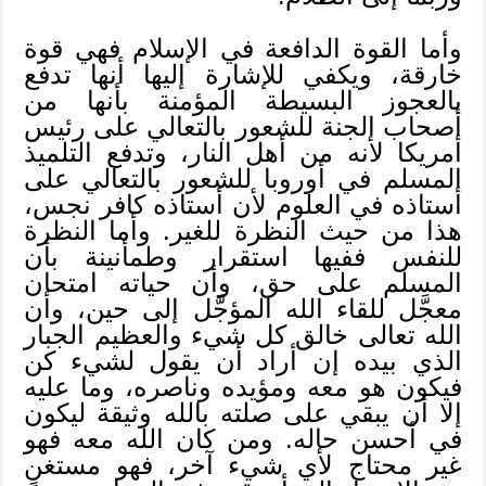
وأما القوة الدافعة في الإسلام فهي قوة
خارقة، ويكفي للإشارة إليها أنها تدفع
بالعجوز البسيطة المؤمنة بأنها من
أصحاب الجنة للشعور بالتعالي على رئيس
أمريكا لأنه من أهل النار، وتدفع التلميذ
المسلم في أوروبا للشعور بالتعالي على
أستاذه في العلوم لأن أستاذه كافر نجس،
هذا من حيث النظرة للغير. وأما النظرة
للنفس ففيها استقرار وطمأنينة بأن
المسلم على حق، وأن حياته امتحان
معجَّل للقاء الله المؤجَّل إلى حين، وأن
الله تعالى خالق كل شيء والعظيم الجبار
الذي بيده إن أراد أن يقول لشيء كن
فيكون هو معه ومؤيده وناصره، وما عليه
إلا أن يبقي على صلته بالله وثيقة ليكون
في أحسن حاله. ومن كان الله معه فهو
غير محتاج لأي شيء آخر، فهو مستغنٍ