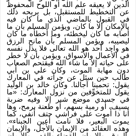
الدين لا يعيقه علم الله أو اللوح المحفوظ
عن التخطيط للمستقبل، بل يريحه ذلك
في القبول بالماضي الذي ما كان فيه
بالإمكان إلا ما كان، ويؤمن المسلم بأن ما
أصابه ما كان ليخطئه، وما أخطأه ما كان
ليصيبه، ويؤمن المسلم بأن مانح الرزق
هو واحد أحد هو الله تعالى فلا يذل نفسه
في الأعمال والأسواق، ويؤمن بأن لا خطر
على حياته إلا ما شاء الله فيقتحم الصعاب
دون مهابة الموت، وكان علي بن أبي
طالب حين سئل عن جرأته في المعارك
يقول: تحمينا آجالنا. وكان خالد بن الوليد
يقول للمتخوِّفين من نزول المعارك: «ما
في جسدي موضع شبر إلا وفيه ضربة
بسيف، أو رمية بسهم، أو طعنة برمح، وها
أنا ذا أموت على فراشي حتف أنفي، كما
يموت البعير، فلا نامت أعين الجبناء».
وهذه العقائد من الإيمان بالأجل، والإيمان
بالرزق، والإيمان بالقضاء والقدر، والإيمان