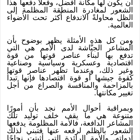
أن يكون لها مكانة أفضل، وفعلًا دفعها هذا
الشعور لمغادرة المنطقة المظلمة إلى
الظل محاولةً الاندفاع أكثر تحت الأضواء
العالمية.
ومن كل هذه الأمثلة يظهر بوضوح بأن
المشاعر الجيَّاشة لدى الأمم هي التي
تدفع بها لبناء عناصر قوتها من قوة
اقتصادية وعسكرية وسياسية وصناعية
وغير ذلك، وعندما تظهر عناصر قوتها
كقوة جيشها أو قوة اقتصادها فإنها تبدأ
بالمزاحمة والمنافسة والصراع من أجل
تغيير مكانتها.
وبمراقبة أحوال الأمم نجد بأن أمورًا
متنوعة هي ما يقف خلف توليد تلك
المشاعر الدافعة، فالأمة المظلومة يدفعها
الشعور بالظلم لرفعه عنها فتبني لذلك
أدواته. والأمة الرائدة التي أثبتت نجاحًا