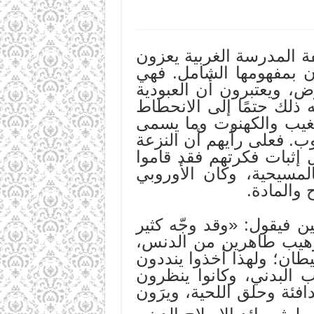
ة المدرسة الغربية يعزون
ان بمفهومها الشامل. فهي
ض، ويعتبرون أن العبودية
ه ذلك حتمًا إلى الانحطاط
الغيب والكهنوت وما يسمى
ب. فعلى رأيهم أن النزعة
ل إثبات فكرتهم فقد قاموا
مسيحية، وكان الأوروبي
 والمادة.
ن فيقول: «وقد وجّه كثير
رهيب طاهرين من الدنس،
طان؛ ولهذا أخذوا ينددون
 البدني، وكانوا ينظرون
افئة وحلق اللحية، ويرَون