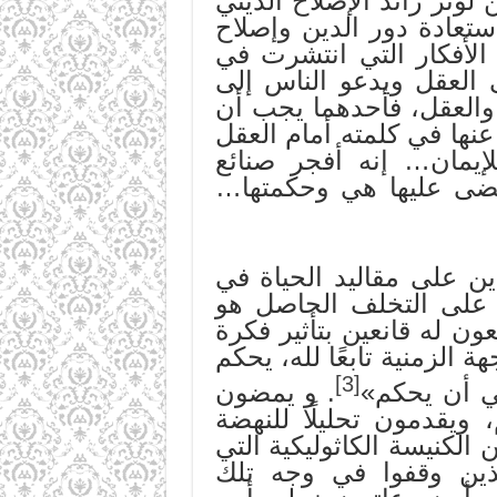
ن لوثر رائد الإصلاح الديني
تعادة دور الدين وإصلاح
الأفكار التي انتشرت في
 العقل ويدعو الناس إلى
 والعقل، فأحدهما يجب أن
نها في كلمته أمام العقل
لإيمان… إنه أفجر صنائع
يقضى عليها هي وحكمتها…
ين على مقاليد الحياة في
على التخلف الحاصل هو
ن له قانعين بتأثير فكرة
الزمنية تابعًا لله، يحكم
[3]
ي أن يحكم»
. و يمضون
 ويقدمون تحليلًا للنهضة
الكنيسة الكاثوليكية التي
لذين وقفوا في وجه تلك