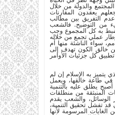
 المجتمع والدولة من خلال
جعلهم يعقدون المقارنات
 عدم التفريق بين مطالب
يء من التوضيح. فالشعب
ينضبط به كل المجموع وجب
إطار عملي تجمع من خلاله
م، سواء الناشئة منها أم
من خالق الكون تهدف إلى
تطبيق كل جزئيات الأوامر
 يتميز به الإسلام إن لم
 في طاعة خالقها، ويعمل
أصبح يطلق عليه بالتنمية
يات المنبثقة من منطلقات
فر الوسائل، والشعب يقدم
 قد تفشل تحقيق التنمية،
 الغايات المرسومة لأنها