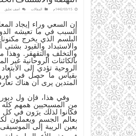
1442/03/15م
المقالات
اضف تعليق
إن السعي وراء إيجاد المع
السبب في ما تعيشه الدول 
البلسم الذي يخرج مكنونات
والاستبداد والقيود بشتى أ
والتخلف والتقهقر. وهذا م
بالكائنات الروحانية غير 
الروحية تؤدي إلى الابتعاد
بقياس ما حصل في أوروبا
المتدين يرى أن هناك تعارضً
وفي هذا، فإن ول ديورانت 
من المسيحيين همهم كله 
فكانوا لذلك يرَون في كل 
بعالم الجسم ويعملون لكب
بعين الريبة إلى الموسيقى 