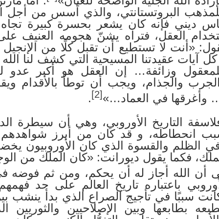
رادة الله الجلية الواضحة للعيان»
. أما مارت
للمذهب البروتستانتي، والذي أسس من أجل اس
س ديني فإنه كان يشعر بحسرة كبيرة تجاه 
تخدام العقل، فتراه يشنّ هجومه العنيف على
ول: «أنت لا تستطيع أن تقبل كلًا من الإنجيل
 آيات عقيدتنا المسيحية التي كشف لنا الله ع
للمعقول وزائفة… إن العقل هو أكبر عدو ل
الجرب والجذام، ويجب أن توطأ بالأقدام و
[2]
… وأغرقها في العماد…»
.
فلاسفة التاريخ الأوروبي، وهي أن سيطرة الد
ب انحطاطه، و قد كان من أبرز شواهدهم 
ي الظلم والقسوة الذي كان الأوروبيون يخضعو
ملك، فكما يقول ديورانت: «كان الملك من الوجهة 
ى أن الله أجاز له أن يحكم، ومن ثم فوضه ف
أوروبي باعتباره تاريخ العالم على حد فهمهم،
كانت سببًا في تأجيج الصراع الذي بدأ ينشب بين 
عه بطابعها وبين الإصلاحيين والثوريين ا