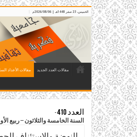
الخميس، 23 صفر 1448هـ | 2026/08/06م
مقالات العدد الجديد
مقالات الأعداد السا
العدد 410
-
السنة الخامسة والثلاثون – ربيع الأول 1442هـ – تشرين الأول 20
النهضة والاستئناف الحضا