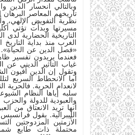
وبالتالي انحسار الدين وا
تاريخهم المعاصر البرهان 
نظرية التفويض الإلهي، و
مسيرتها وبدأت تؤتي أكلها
التاريخية الحضارية لدى ال
الغرب منذ بداية التاريخ 
«فصل الدين عن الحياة». 
فعندما يريدون تفسير ظاه
غياب التأثير الديني عن ا
وتقول إن الدين أفيون الش
أما الانحطاط السريع لتل
لانعدام الحرية. فالحرية ا
سلبه إياها النظام الشيو
والعبودية للدولة والحزب 
أنها تريد الانعتاق من ال
الليبرالية. يقول فرانسيس 
الأزمتين المزدوجتين التس
محتملة ذات طابع شمولي: