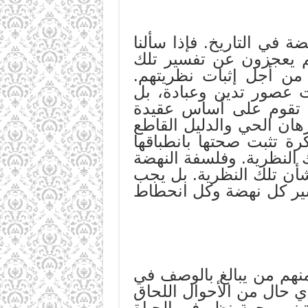
في التاريخ. فإذا سألنا
هم يعجزون عن تفسير تلك
 من أجل إثبات نظريتهم.
ت عصور تدين وعبادة، بل
 – تقوم على أساس عقيدة
رهان الحي والدليل القاطع
ة تثبت صحتها بانطباقها
 النظرية. وفلسفة النهضة
أن تلك النظرية. بل يجب
فسير كل نهضة وكل انحطاط
منهم من يبالغ بالوصف في
ي حال من الأحوال اللحاق
تبني وجهة نظر في الحياة