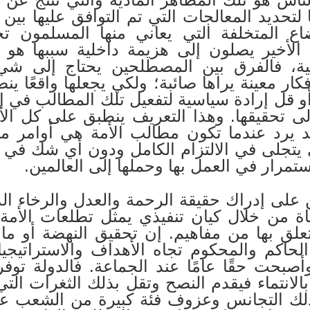
 لتحديد المعالجات التي تم التوافق عليها بين
اع المتخلفة التي يعاني منها المسلمون ت
 الأخير يصلون إلى هزيمة داخلية سببها هو
ية، فالفرق بين المصطلحين يحتاج إلى ش
ار معينة يراها صائبة؛ ولكي يجعلها واقعًا 
ة أو قل إرادة سياسية لتفعيل تلك المطالب في 
 تحقيقها. وهذا التعريف ينطبق على كل الأم
قد يرد عندما تكون مطالب الأمة هي أوامر 
 يتجلى في الالتزام الكامل ودون أي شك في 
تمرار في العمل بها وحملها إلى العالمين.
 على إدراك حقيقة الرحمة والعدل والرخاء الذي
ياة من خلال كيان تنفيذي يمثل تطلعات الأمة
علق بها من مفاهيم. إن تحقيق النهضة أو ما 
ن الحاكم والمحكوم تجاه الأهداف والاستراتيج
وأصبحت حقًا عامًا عند الجماعة. فالدولة تو
الانتماء فيقدم النصح وتقل بذلك الثغرات التي
م ذلك التجانس وعزوف فئة كبيرة من الشعب عن