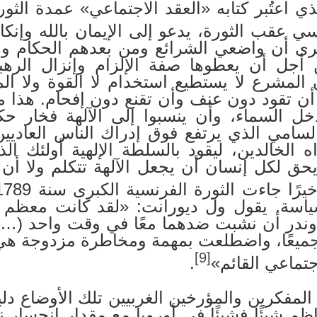
ي اعتُبر كتابه «العقد الاجتماعي» عمدة الثور
 عقب الثورة، يدعو إلى الإيمان بالله وإنكا
رى أن واضعي الشرائع ومن بعدهم الحكام والم
من أجل أن يعطوها صفة الإلزام وإنزال ال
 المشرع لا يستطيع استخدام لا القوة ولا الم
ن تقود دون عنف وأن تقنع دون إفحام. هذا ما 
تدخل السماء، وأن ينسبوا إلى الآلهة فخار ح
سامي الذي يرتفع فوق إدراك الناس العاديين
 الخالدين، ليقود بالسلطة الإلهية أولئك ا
حق لكل إنسان أن يجعل الآلهة تتكلم ولا أن ي
ياسة. يقول ول ديورانت: «لقد كانت معظم ا
 وندر أن نشبت ضدهما معًا في وقت واحد (…) أم
جميعًا، واضطلعت بمهمة ومخاطرة مزدوجة هي م
[9]
اجتماعي القائم»
.
 المفكرين والمؤرخين الغربيين تلك الأوضاع دليل
ظم شيئًا فشيئًا في أوروبا مع مقدار انحسار ن