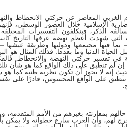
غربي المعاصر عن حركتي الانحطاط والنهضة 
ارية الإسلامية خلال العصور الوسطى، فإن
الفة الذكر، فيتكلفون التفسيرات المختلفة
 التي شهدت أعظم نهضة عرفها التاريخ كان
– بما فيها مجتمعها ودولتها وطريقة عيشها
ل الحياة الدنيا وما بعدها. فذلك المثال هو الب
ة في تفسير حركتي النهضة والانحطاط. فالفكر
 إن لم تنطبق على ذلك الواقع كما هو شأن تلك
ث إنه لا يجوز أن تكون نظرية ظنية كما هو ش
زمًا ينطبق على الواقع المحسوس، قادرًا على ت
.
حالهم بمقارنته بغيرهم من الأمم المتقدمة، و
رج لهم، وأن الغرب سارع خطواته ولا يمكن بأ
لناس هو تلك المظاهر المادية والتي تنتج عن 