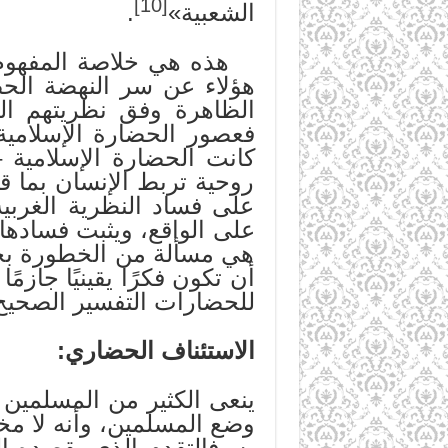
[10]
الشعبية»
.
هذه هي خلاصة المفهوم ال
هؤلاء عن سر النهضة الحض
الظاهرة وفق نظريتهم الس
فعصور الحضارة الإسلامية
كانت الحضارة الإسلامية 
روحية تربط الإنسان بما قب
على فساد النظرية الغربي
على الواقع، ويثبت فسادها
هي مسألة من الخطورة بحي
أن تكون فكرًا يقينيًا جا
للحضارات التفسير الصحيح
الاستئناف الحضاري:
ينعى الكثير من المسلمين 
وضع المسلمين، وأنه لا مخ
به. فالتقدم الذي يقصده ا