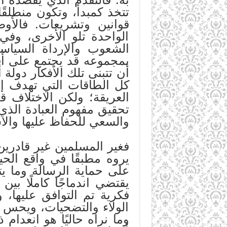
تتخذ كمبدأ، وتكون منطلقًا
قوانين وتشريعات. فالأوض
الواحدة تلو الأخرى، وفي
الشعوب والإرداة السياس
بمجموعه قد يجتمع على أفك
أن تتبنى تلك الأفكار دول
كل الطاقات التي تهدف إلى
العريقة؛ ولكن الاختلاف 
تحقيق مفهوم العبادة الذي
والسعي للحفاظ عليها والاس
فغير المسلمين غير قادرين
يروه مطبقًا في واقع الح
على حماية الرسالة وما يت
يقتضي اندماجًا كاملًا بي
فكرية تم التوافق عليها، 
الولاء والتضحيات، ويحس ب
وما نراه حاليًا هو انعدا