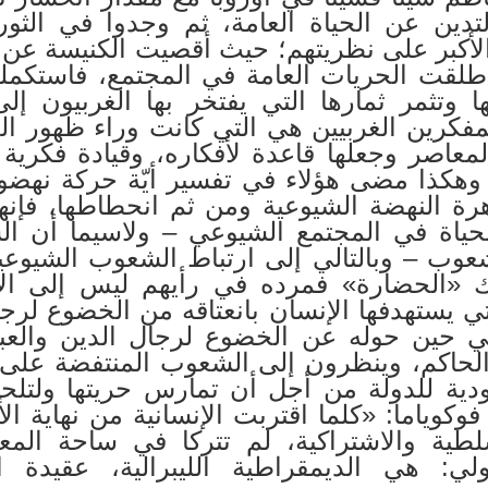
لتدين عن الحياة العامة، ثم وجدوا في الثو
الأكبر على نظريتهم؛ حيث أقصيت الكنيسة عن
أطلقت الحريات العامة في المجتمع، فاستكملت
 وتثمر ثمارها التي يفتخر بها الغربيون إل
مفكرين الغربيين هي التي كانت وراء ظهور العق
المعاصر وجعلها قاعدة لأفكاره، وقيادة فكرية
وهكذا مضى هؤلاء في تفسير أيّة حركة نهضوي
رة النهضة الشيوعية ومن ثم انحطاطها، فإنه
لحياة في المجتمع الشيوعي – ولاسيما أن ال
عوب – وبالتالي إلى ارتباط الشعوب الشيوعية ب
ك «الحضارة» فمرده في رأيهم ليس إلى الإل
لتي يستهدفها الإنسان بانعتاقه من الخضوع لرجا
عي حين حوله عن الخضوع لرجال الدين والعب
الحاكم، وينظرون إلى الشعوب المنتفضة على 
عبودية للدولة من أجل أن تمارس حريتها ولتل
فوكوياما: «كلما اقتربت الإنسانية من نهاية الأ
لطية والاشتراكية، لم تتركا في ساحة المعر
 هي الديمقراطية الليبرالية، عقيدة ال