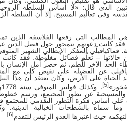
أساسي هو تقليص التغوُّل الكنسي، وكان من
انتيين الذي قال: «لا أساس للسلطة الروحي
سة وفي تعاليم المسيح. إلا أن السلطة الزمن
هي المطالب التي رفعها الفلاسفة الذين تمر
ا، فقد كانت دعوتهم تتمحور حول فصل الدين عن
حالاتها – تعلّم فضائل مغلوطة. فقد كانت 
اء الخد الآخر للَّطم، ثم حصر أمل الإنسان با
افيلي عن الفضيلة على نقيض كلي مع المن
الحياة على الأرض، وكان يعتقد أن هذا النب
[5]
فخور»
. 
ية والمسيحية عن تطور المجتمع، ورسم خطوطًا 
 على أساس فكرة التطور التقدمي للمجتمع في
وما سماه بالشطحات الخيالية الدينية. وك
.
[6]
لتهكمه حيث اعتبرها العدو الرئيس للتقدم