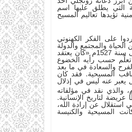
 أبرز دعاته زونجلي أحد
ة التي يطلق عليها اسم
ية تؤيدها تعاليم المسيح
دوا على الفكر الكهنوتي
 الحياة والمجتمع والدولة
والحجر عليه داخل الكنيسة. فماكيافيلّي المفكر الإيطالي الشهير المتوفى سنة 1527م «كان يعتقد
تعلّم حسب رأيه الخضوع
لفرح والسعادة في ما بعد
اقب المسيحية. فقد كان
ل يعبر عنه ليس في إذلال
وكذلك فولتير المتوفى سنة 1778م، والذي نقد في مؤلفاته
عريضة لتاريخ الإنسانية.
 استقلال عن إرادة الله،
انت المسيحية والكنيسة