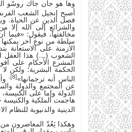
وها هو جان جاك روسّو الذ
أصبح إنجيل الشعب الفرنسي
فصل الدين عن الحياة. وي
والشرائع إلى الله إلا 
مخالفتها، فيقول: «فبما أن
سلطة من نوع آخر يمكنها أ
الأزمنة على الاستعانة ب
الشعوب (…) هذا العقل ال
المشرع الأحكام على أفواه
الحكمة البشرية؛ ولكن لا ي
.
[8]
الناس أنه ترجمانها»
عن المجتمع والدولة والس
الدولة وإما على الكنيسة،
هاجمت الملكية والكنيسة 
الدينية والدنيوية للنظام ال
وهكذا يَعُدّ المعاصرون من
تناسب مقدار الرقي المتعا