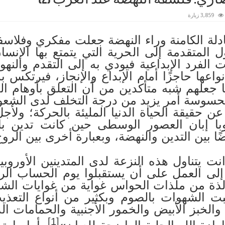
3,859 زيارة
ادلة الكامنة وراء النهضة جعلت مفكري وفلاسف
المتقدمة إلى الحرية التي يتمتع بها الإنس
 الفرد الإبداعية فيودي به إلى التقدم والنهو
نواعها حاجزًا أمام الإبداع والإنجاز، فيرتكس ب
ا جعلهم شبه متأكدين من أن التعلق بأوهام 
المحسوسة أمر يزيد من درجة التخلف لدى الشعو
 عن حقيقة الحياة الدنيا المليئة بالحركة؛ ولأج
 إبان العصور الوسطى حين كانت تدين بال
ا بين التدين والنهضة، وبعبارة أخرى بين الروح
يتناول هذه النزعة لدى المتدينين الأوروبيي
إلى العمل على أن يستقبلوا يوم الحساب ال
لذة من ملذات الحواس غواية من غوايات الشي
ت الشهوات بالصوم وبكثير من أنواع التعذيب
والخبز الأبيض والخمور الأجنبية والحمامات الد
[1]