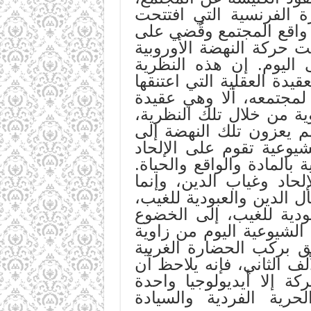
رة الفرنسية التي افتتحت
 واقع المجتمع وقُضي على
 حركة النهضة الأوروبية
ى اليوم. إن هذه النظرية
يدة العقلية التي اعتنقها
 لمجتمعه، ألا وهي عقيدة
ة من خلال تلك النظرية،
م يعزون تلك النهضة إلى
شيوعية تقوم على الإلحاد
المادة والواقع والحياة.
حاد وغياب الدين، وإنما
ل الدين والعبودية للغيب،
ودية للغيب، إلى الخضوع
الشيوعية اليوم من زاوية
حق بركب الحضارة الغربية
لف الثاني، فإنه يلاحظ أن
كة إلا أيديولوجيا واحدة
حرية الفردية والسيادة