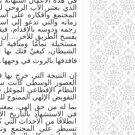
في هذه الأعمال استهانة بإ
الذي بعتبر الأب الروحي 
المجتمع وأفكاره على أسا
زمانه والتي تدعو إلى اس
رجمه ودوسه بالأقدام، فيق
يفسح الطريق للآخر… إن كل
مستحيلة تمامًا ومنافية 
الشيطان، كبغيّ فتك بها 
فاقذفها بالروث في وجهها
إن النتيجة التي خرج بها 
العصور الوسطى كانت سب
النظام الإقطاعي الموغل ف
التفويض الإلهي الممنوح لل
بما له من حق إلهي، بمعن
في الاستشهاد بالتاريخ ال
انطلاقًا من الأحداث التي 
تسيطر على المجتمع وتطب