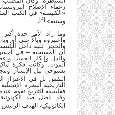
السيطرة. وكان المطلب ال
زعماء الإصلاح البروتست
«الكنيسة» في الكتب المقد
[4]
وسنته»
.
وما زاد الأمر حدة أكثر 
واعتبروه وبالًا على أوروب
أن المسيحية – في أحسن 
والذل وإنكار الجسد، وإعط
الموت. وكانت فكرة ماكي
يستوحي نبل الإنسان ومجد 
النفس بل في الاعتزاز ال
التاريخية النظرة الإنجيل
ففلسفة التاريخ تقوم عنده
وقد ناضل ضد الكهنوتية 
الكاثوليكية الهدف الرئيس 