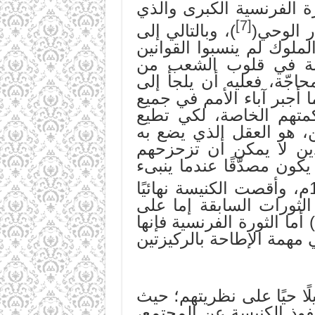
ة الفرنسية الكبرى والذي
[7]
ر الوحي(
)، وبالتالي إلى
لوك لم ينسبوا القوانين
رهبة في قلوب الشعب من
حاجّة، فعليه أن يلجأ إلى
أجبر آباء الأمم في جميع
كمتهم الخاصة، لكي تطيع
، هو العقل الذي يضع به
لذين لا يمكن أن تزحزحهم
كون مصدَّقًا عندما ينبىء
وأخيرًا جاءت الثورة الفرنسية الكبرى سنة 1789م، وأقصت الكنيسة نهائيًا
لثورات السابقة إما على
ا الثورة الفرنسية فإنها
همة الإطاحة بالركيزتين
ًا حيًا على نظريتهم؛ حيث
فوذ الكنيسة عن المجتمع،