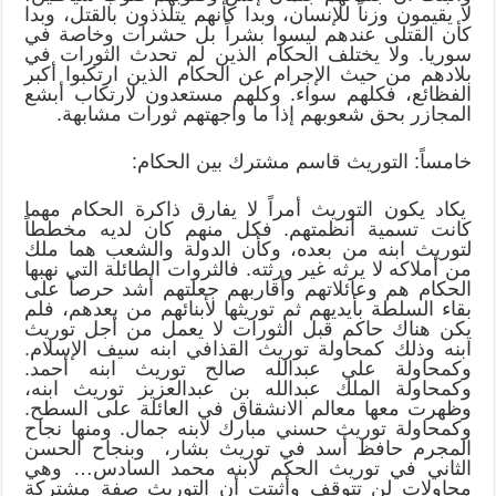
لا يقيمون وزناً للإنسان، وبدا كأنهم يتلذذون بالقتل، وبدا
كأن القتلى عندهم ليسوا بشراً بل حشرات وخاصة في
سوريا. ولا يختلف الحكام الذين لم تحدث الثورات في
بلادهم من حيث الإجرام عن الحكام الذين ارتكبوا أكبر
الفظائع، فكلهم سواء. وكلهم مستعدون لارتكاب أبشع
المجازر بحق شعوبهم إذا ما واجهتهم ثورات مشابهة.
خامساً: التوريث قاسم مشترك بين الحكام:
يكاد يكون التوريث أمراً لا يفارق ذاكرة الحكام مهما
كانت تسمية أنظمتهم. فكل منهم كان لديه مخططاً
لتوريث ابنه من بعده، وكأن الدولة والشعب هما ملك
من أملاكه لا يرثه غير ورثته. فالثروات الطائلة التي نهبها
الحكام هم وعائلاتهم وأقاربهم جعلتهم أشد حرصاً على
بقاء السلطة بأيديهم ثم توريثها لأبنائهم من بعدهم، فلم
يكن هناك حاكم قبل الثورات لا يعمل من أجل توريث
ابنه وذلك كمحاولة توريث القذافي ابنه سيف الإسلام.
وكمحاولة علي عبدالله صالح توريث ابنه أحمد.
وكمحاولة الملك عبدالله بن عبدالعزيز توريث ابنه،
وظهرت معها معالم الانشقاق في العائلة على السطح.
وكمحاولة توريث حسني مبارك لابنه جمال. ومنها نجاح
المجرم حافظ أسد في توريث بشار، وبنجاح الحسن
الثاني في توريث الحكم لابنه محمد السادس… وهي
محاولات لن تتوقف وأثبتت أن التوريث صفة مشتركة