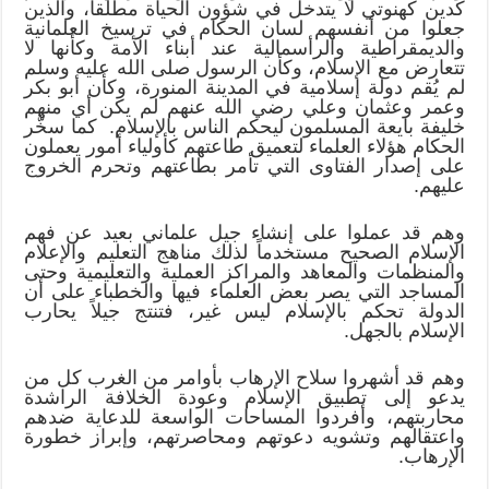
كدين كهنوتي لا يتدخل في شؤون الحياة مطلقاً، والذين
جعلوا من أنفسهم لسان الحكام في ترسيخ العلمانية
والديمقراطية والرأسمالية عند أبناء الأمة وكأنها لا
تتعارض مع الإسلام، وكأن الرسول صلى الله عليه وسلم
لم يُقم دولة إسلامية في المدينة المنورة، وكأن أبو بكر
وعمر وعثمان وعلي رضي الله عنهم لم يكن أي منهم
خليفة بايعة المسلمون ليحكم الناس بالإسلام. كما سخَّر
الحكام هؤلاء العلماء لتعميق طاعتهم كأولياء أمور يعملون
على إصدار الفتاوى التي تأمر بطاعتهم وتحرم الخروج
عليهم.
وهم قد عملوا على إنشاء جيل علماني بعيد عن فهم
الإسلام الصحيح مستخدماً لذلك مناهج التعليم والإعلام
والمنظمات والمعاهد والمراكز العملية والتعليمية وحتى
المساجد التي يصر بعض العلماء فيها والخطباء على أن
الدولة تحكم بالإسلام ليس غير، فتنتج جيلاً يحارب
الإسلام بالجهل.
وهم قد أشهروا سلاح الإرهاب بأوامر من الغرب كل من
يدعو إلى تطبيق الإسلام وعودة الخلافة الراشدة
محاربتهم، وأفردوا المساحات الواسعة للدعاية ضدهم
واعتقالهم وتشويه دعوتهم ومحاصرتهم، وإبراز خطورة
الإرهاب.