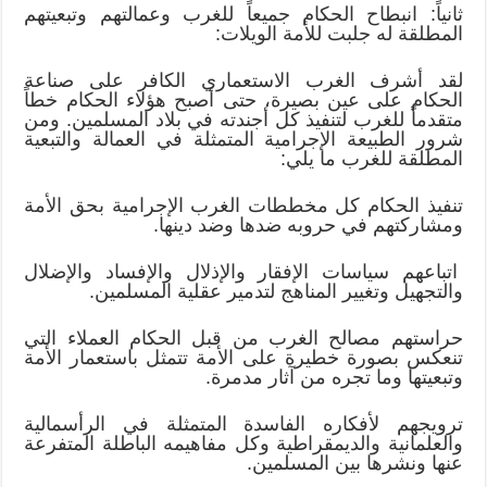
ثانياً: انبطاح الحكام جميعاً للغرب وعمالتهم وتبعيتهم
المطلقة له جلبت للأمة الويلات:
لقد أشرف الغرب الاستعماري الكافر على صناعة
الحكام على عين بصيرة، حتى أصبح هؤلاء الحكام خطاً
متقدماً للغرب لتنفيذ كل أجندته في بلاد المسلمين. ومن
شرور الطبيعة الإجرامية المتمثلة في العمالة والتبعية
المطلقة للغرب ما يلي:
تنفيذ الحكام كل مخططات الغرب الإجرامية بحق الأمة
ومشاركتهم في حروبه ضدها وضد دينها.
اتباعهم سياسات الإفقار والإذلال والإفساد والإضلال
والتجهيل وتغيير المناهج لتدمير عقلية المسلمين.
حراستهم مصالح الغرب من قبل الحكام العملاء التي
تنعكس بصورة خطيرة على الأمة تتمثل باستعمار الأمة
وتبعيتها وما تجره من آثار مدمرة.
ترويجهم لأفكاره الفاسدة المتمثلة في الرأسمالية
والعلمانية والديمقراطية وكل مفاهيمه الباطلة المتفرعة
عنها ونشرها بين المسلمين.