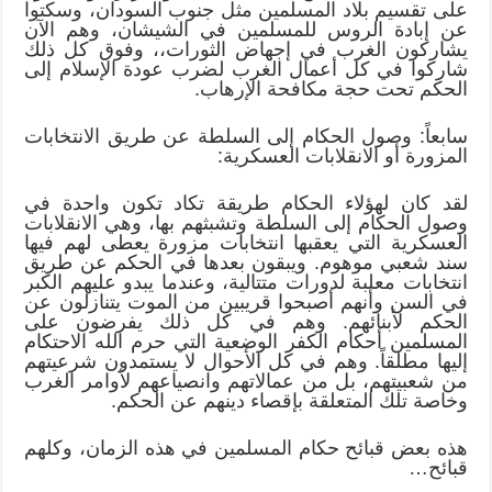
على تقسيم بلاد المسلمين مثل جنوب السودان، وسكتوا
عن إبادة الروس للمسلمين في الشيشان، وهم الآن
يشاركون الغرب في إجهاض الثورات،، وفوق كل ذلك
شاركوا في كل أعمال الغرب لضرب عودة الإسلام إلى
الحكم تحت حجة مكافحة الإرهاب.
سابعاً: وصول الحكام إلى السلطة عن طريق الانتخابات
المزورة أو الانقلابات العسكرية:
لقد كان لهؤلاء الحكام طريقة تكاد تكون واحدة في
وصول الحكام إلى السلطة وتشبثهم بها، وهي الانقلابات
العسكرية التي يعقبها انتخابات مزورة يعطى لهم فيها
سند شعبي موهوم. ويبقون بعدها في الحكم عن طريق
انتخابات معلبة لدورات متتالية، وعندما يبدو عليهم الكبر
في السن وأنهم أصبحوا قريبين من الموت يتنازلون عن
الحكم لأبنائهم. وهم في كل ذلك يفرضون على
المسلمين أحكام الكفر الوضعية التي حرم الله الاحتكام
إليها مطلقاً. وهم في كل الأحوال لا يستمدون شرعيتهم
من شعبيتهم، بل من عمالاتهم وانصياعهم لأوامر الغرب
وخاصة تلك المتعلقة بإقصاء دينهم عن الحكم.
هذه بعض قبائح حكام المسلمين في هذه الزمان، وكلهم
قبائح…