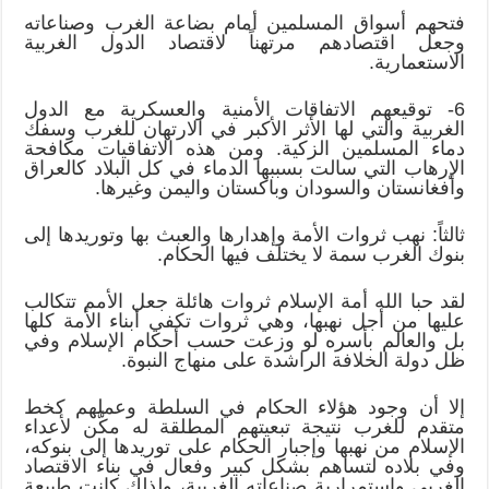
فتحهم أسواق المسلمين أمام بضاعة الغرب وصناعاته
وجعل اقتصادهم مرتهناً لاقتصاد الدول الغربية
الاستعمارية.
6- توقيعهم الاتفاقات الأمنية والعسكرية مع الدول
الغربية والتي لها الأثر الأكبر في الارتهان للغرب وسفك
دماء المسلمين الزكية. ومن هذه الاتفاقيات مكافحة
الإرهاب التي سالت بسببها الدماء في كل البلاد كالعراق
وأفغانستان والسودان وباكستان واليمن وغيرها.
ثالثاً: نهب ثروات الأمة وإهدارها والعبث بها وتوريدها إلى
بنوك الغرب سمة لا يختلف فيها الحكام.
لقد حبا الله أمة الإسلام ثروات هائلة جعل الأمم تتكالب
عليها من أجل نهبها، وهي ثروات تكفي أبناء الأمة كلها
بل والعالم بأسره لو وزعت حسب أحكام الإسلام وفي
ظل دولة الخلافة الراشدة على منهاج النبوة.
إلا أن وجود هؤلاء الحكام في السلطة وعملهم كخط
متقدم للغرب نتيجة تبعيتهم المطلقة له مكَّن لأعداء
الإسلام من نهبها وإجبار الحكام على توريدها إلى بنوكه،
وفي بلاده لتساهم بشكل كبير وفعال في بناء الاقتصاد
الغربي واستمرارية صناعاته الغربية، ولذلك كانت طبيعة