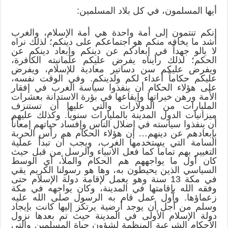
أيها المسلمون، في كل بلاد المسلمين:
إنكم تنتمون إلى أمة واحدة هي أمة الإسلام، والغرب
أشد ما يخافه منكم هو اجتماعكم على دينكم؛ لذلك نراه
لا يالو جهداً في إبعادكم عن دينكم وإبعاد دينكم عن
الحكم؛ لذلك رأيناه يفرض عليكم علمانيته الكافرة،
ويفرض عليكم سن دساتير معادية للإسلام، ويفرض
عليكم حكاماً أعداء لكم ولدينكم. وفي الوقت نفسه،
على هؤلاء الحكام أن ينفذوا سياسة الغرب في إفقار
الأمة ورهن خيراتها وإيقاعها في بؤرة الاستدانة بعشرات
المليارات من الدولارات والتي عليها أن تستنزف
ميزانيات الدول المدينة بالمليارات سنوياً. وكذلك عليهم
أن ينفذوا سياسته في إضلال الناس وإفساد حياتهم إمعاناً
بإبعادهم عن دينهم… إن هؤلاء الحكام هم رأس الحربة
السامة التي يستخدمها الغرب، ويجب أن تبدأ عملية
التغيير بهم تماماً كما فعل الأنبياء والرسل من قبل حيث
كان أول ما يواجههم هم الحكام والملأ، أي الوسط
السياسي الذين يحيطون به، وها هو رسولنا الكريم يقي
في مكة 13 سنة وهو يعمل لإقامة دولة الإسلام حتى
وفقه الله بإقامتها في المدينة، وكان يواجهه في مكة
زعماؤها. وأول عمل قام به الرسول صلى الله عليه
وسلم من أجل أن يوجد أرضية يرتكز إليها كانت بإيجاد
دولة الإسلام الأولى في المدينة حيث تم بعدها نزول
الأحكام الشرعية المنظمة لشؤون حياة المسلمين والتي