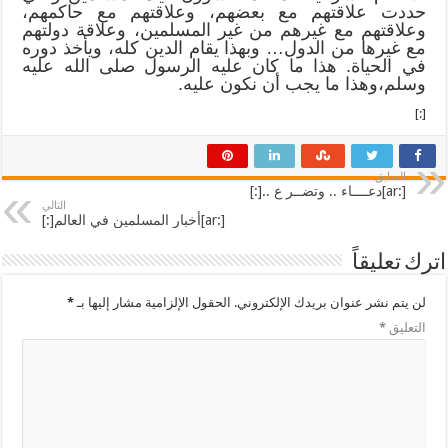
حددت علاقتهم مع بعضهم، وعلاقتهم مع حاكمهم،
وعلاقتهم مع غيرهم من غير المسلمين، وعلاقة دولتهم
مع غيرها من الدول… وبهذا يقام الدين كله، ويأخذ دوره
في الحياة. هذا ما كان عليه الرسول صلى الله عليه
وسلم،وهذا ما يجب أن نكون عليه.
[:]
السابق
[:ar]دعــــاء .. وتضــر ع ..[:]
التالي
[:ar]أخبار المسلمين في العالم[:]
اترك تعليقاً
لن يتم نشر عنوان بريدك الإلكتروني.
الحقول الإلزامية مشار إليها بـ
*
التعليق
*