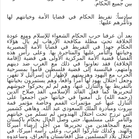
بين جميع الحكام.
سادساً: تفريط الحكام في قضايا الأمة وخيانتهم لها
وتأمُّرهم عليها:
بعد أن عرفنا حرب الحكام الشعواء للإسلام ومنع عودة
الخلافة تحت مظلة مكافحة الإرهاب لم يألُ هؤلاء
الحكام جهداً في التفريط في قضايا الأمة المصيرية
وخيانتها والتآمر عليها والمتاجرة بها. وعلى رأس هذه
القضايا قضية الأمة المركزية الأولى هي قضية (إقامة
الخلافة) فقد تعاونوا في ذلك مع الغرب ضد دينهم
وأمتهم، فبالنسبة إلى قضية فلسطين قاموا بمسرحية
الحرب مع اليهود وهزيمتهم لإظهار أن إسرائيل لا تقهر،
وجعل احتلال يهود لها أمراً واقعاً، وهم يستمرون بخيانتها
بالتفريط بها والتنازل عنها، وهم لم لم يحركوا جيوشهم
لتحريرها كما فعل القائد الإسلامي الفذ صلاح الدين
(رحمه الله) بل أمعنوا في خيانتها حين أجمعوا على
التنازل عنها عبر مؤتمرات القمم وخاصة مؤتمر قمة
بيروت ومبادرة الملك السعودي عبد الله. وهاهي كشمير
التي ترزح تحت احتلال الهندوس لم تسلم من خيانتهم
والتآمر على مسلميها، حتى وصل الحال بحكام باكستان
بمنع المجاهدين من تحريرها من أجل إرضاء أميركا
والهند. وكذلك شاركوا الغرب، وعلى رأسه أميركا، في
احتلال بلاد المسلمين مثل أفغانستان والعراق، وساعدوه