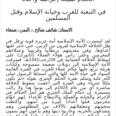
في التبعية للغرب وخيانة الإسلام وقتل
المسلمين
الاستاذ: شائف صالح – اليمن- صنعاء
لقد استمرت الأمة الإسلامية أمة عزيزة قوية ترفل في
ظل الخلافة الإسلامية لقرون من الزمن، حتى تآمر عليها
أعداؤها، وفي مقدمتهم بريطانيا وفرنسا وعملاءهم
المجرمين وعلى رأس هؤلاء العملاء (أتاتورك) على
إسقاط الخلافة العثمانية في 28/رجب1342هـ؛ فتمزقت
الأمة الإسلامية إلى دويلات ضعيفة ممسوخة وكيانات
هزيلة تربَّع عليها حكام عملاء للغرب في الفترة القاتمة
السواد في حياة الأمة كلها والتي أسماها الرسول صلى
الله عليه وسلم بفترة الحكم الجبري بقوله «ثم يكون
ملكاً جبرياً» وهي الفترة التي أعقبت سقوط الخلافة
مباشرة أي من عام 1924م إلى يومنا هذا ولا زالت
مستمرة. إن حكام الملك الجبري هم أشرُّ الحكام في
الإجرام والخيانة والعمالة والانبطاح للأعداء. إنهم حكام
مجرمون قتلوا أعداداً كبيرة من أمتهم، واكتظَّت
سجونهم ومعتقلاتهم بالآلاف من المظلومين وهم
يتشدقون بالحرية، وحاربوا دينها وهم يدَّعون أنهم ينتمون
إليه، لصالح دين أعدائها، ونهبوا ثرواتها لإشباع نهم