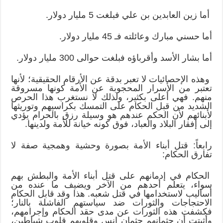
أما زين العابدين بن علي فبلغت 5 مليار دولار.
أما حسني مبارك وعائلته فـ 45 مليار دولار.
أما بشار الأسد وأقرباؤه فبلغت حوالى 300 مليار دولار.
وهذه الإحصائيات لا تعبر بدقة عن الأرقام الحقيقية؛ لأنها
تعتبر من الأسرار المحجوبة عن الأمة كونها مسروقة
منهم. فهي أعلى بكثير، ولذلك لا نستغرب هذا الحرص
الشديد من قبل الحكام على التمسك بكراسيهم وتوريثها
لأبنائهم لأن الحكم عندهم هو وسيلة رزق بالحرام يؤدي
إلى إفقار البلاد والعباد، فوق كونه خيانة للأمة ولدينها.
رابعاً: قتل أبناء الأمة بصورة وحشية وهمجية صفة لا
تفارق الحكام:
الحكام في إدمانهم على قتل أبناء الأمة والبطش بهم
سواء، يتعلم أحدهم من الآخر ويضيف ما عنده من
أساليب لاستخدامها في قتل شعبه. هذا وقد قابل الحكام
الاحتجاجات والثورات ضد سياستهم الفاشلة بالنار؛
فكشفت هذه الثورات عن مدى حقد الحكام وإجرامهم،
وأثبتت أن جثمانهم جثمان إنس وقلوبهم قلوب شياطين،