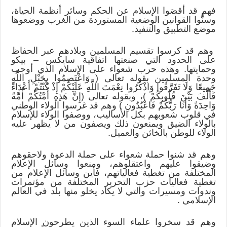
فهم قد أقصَوا الإسلام عن الحكم وسائر أنظمة الحياة،
وسنُّوا القوانين الوضعية المستوردة من الغرب ووضعوها
موضع التطبيق والتنفيذ.
وهم قد كرسوا تقسيم المسلمين وبلادهم عبر الحفاظ
على الحدود التي صنعتها اتفاقية سايكس – بيكو
وحمايتها. وهذه حرب شعواء على الإسلام الذي أوجب
وحدة المسلمين بقوله تعالى ( وَاعْتَصِمُوا بِحَبْلِ اللَّهِ
جَمِيعًا وَلَا تَفَرَّقُوا وَاذْكُرُوا نِعْمَتَ اللَّهِ عَلَيْكُمْ إِذْ كُنْتُمْ أَعْدَاءً
فَأَلَّفَ بَيْنَ قُلُوبِكُمْ )، وبقوله تعالى (إِنَّ هَذِهِ أُمَّتُكُمْ أُمَّةً
وَاحِدَةً وَأَنَا رَبُّكُمْ فَاعْبُدُونِ ) وهم قد غرسوا الولاء الوطني
في قلوب شعوبهم بكل الأساليب، ووصفوا الولاء للإسلام
بالولاء الضيق ويمنعون ذلك ويصفون من لا يظهر عليه
الولاء للوطن بالخائن والعميل.
وهم قد شنوا حملة شعواء على حملة الدعوة ولاحقوهم
وضيقوا عليهم واعتقلوهم، ومنعوا وسائل الإعلام
المختلفة من تغطية فعالياتهم، فأين وسائل الإعلام من
تغطية فعاليات حزب التحرير المختلفة من مؤتمرات
وندوات ومسيرات والتي لا يكاد يخلو منها بلد في العالم
الإسلامي .
وهم قد سخروا علماء السوء الذين يطرحون الإسلام