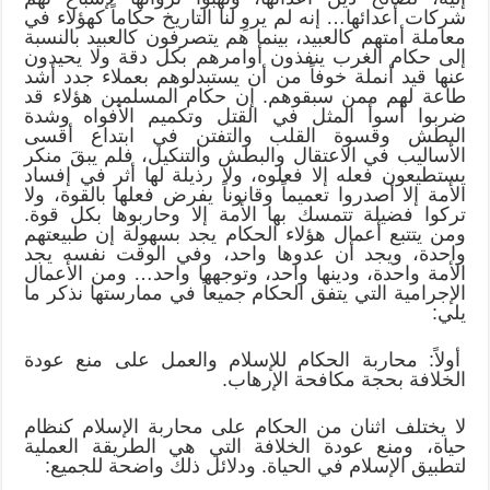
شركات أعدائها… إنه لم يروِ لنا التاريخ حكاماً كهؤلاء في
معاملة أمتهم كالعبيد، بينما هم يتصرفون كالعبيد بالنسبة
إلى حكام الغرب ينفذون أوامرهم بكل دقة ولا يحيدون
عنها قيد أنملة خوفاً من أن يستبدلوهم بعملاء جدد أشد
طاعة لهم ممن سبقوهم. إن حكام المسلمين هؤلاء قد
ضربوا أسوأ المثل في القتل وتكميم الأفواه وشدة
البطش وقسوة القلب والتفتن في ابتداع أقسى
الأساليب في الاعتقال والبطش والتنكيل، فلم يبقَ منكر
يستطيعون فعله إلا فعلوه، ولا رذيلة لها أثر في إفساد
الأمة إلا أصدروا تعميماً وقانوناً يفرض فعلها بالقوة، ولا
تركوا فضيلة تتمسك بها الأمة إلا وحاربوها بكل قوة.
ومن يتتبع أعمال هؤلاء الحكام يجد بسهولة إن طبيعتهم
واحدة، ويجد أن عدوها واحد، وفي الوقت نفسه يجد
الأمة واحدة، ودينها واحد، وتوجهها واحد… ومن الأعمال
الإجرامية التي يتفق الحكام جميعاً في ممارستها نذكر ما
يلي:
أولاً: محاربة الحكام للإسلام والعمل على منع عودة
الخلافة بحجة مكافحة الإرهاب.
لا يختلف اثنان من الحكام على محاربة الإسلام كنظام
حياة، ومنع عودة الخلافة التي هي الطريقة العملية
لتطبيق الإسلام في الحياة. ودلائل ذلك واضحة للجميع: