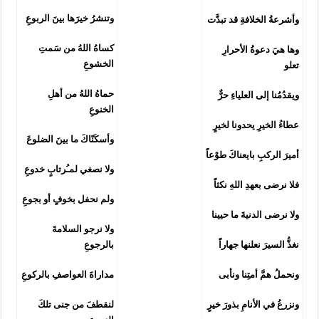
وتنشرُ خيرَها بينَ الربوعِ
وأشرعةُ الخلافةِ قد تبدَّت
كساهُ اللهُ من سَمتِ
وها هيَ دعوةُ الأحرارِ
الخشوعِ
تعلو
حماهُ اللهُ من أهلِ
ويقدُمُنا إلى العلياءِ حرٌّ
الخنوعِ
عطاءُ الخيرِ يحدونا لخيرٍ
وأسكَنّاكَ ما بينَ الضلوعَ
أميرَ الركبِ بايعناكَ طوْعاً
ولا نصغي لمـُرتابٍ خدوعِ
فلا نرضى بعهدِ اللهِ نكثاً
ولم نحفل بخوفٍ أو بجوعِ
ولا نرضى الدنيةَ ما حيينا
ولا نرجو السلامةَ
نغذُّ السيرَ نعلنها جهاراً
بالرجوعِ
ونحملُ همَّ أمتِنا ونأبى
مداراةَ العواصفِ بالركوعِ
ونزرعُ في الأنامِ بذورَ خيرٍ
لنقطفَ من جنى تلكَ