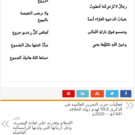
الزروعِ
رجالٌ لا تُزَعزِعُنا خُطوبٌ
ولا نرضى النقيصةَ
شبابُ الدعوةِ الغرّاء أسدٌ
بالبيوعِ
وتسمو فوقَ نازلةِ الليالي
تُجافي كلَّ رِعديدٍ جزوعِ
وعينُ اللهِ تكلؤُها بخيرٍ
تبدِّدُ عَتمَها مثلَ الشموعِ
حماها اللهُ هاتيكَ الجموعِ
السابق
فعاليات حزب التحرير العالمية في
الذكرى الـ99 لهدم دولة الخلافة
1441هـ – 2020م
التالي
الإسلام وقدرته على قيادة البشرية،
وحل أزماتها التي ولدتها الرأسمالية
الفاشلة