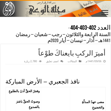
العدد 402-403-404
-
السنة الرابعة والثلاثون – رجب – شعبان – رمضان
1441هـ – أذار – نيسان – أيار 2020م
أميرَ الركبِ بايعناكَ طوْعاً
1441/09/06م
المقالات
اضف تعليق
2,780 زيارة
نافذ الجعبري – الأرض المباركة
وفجرُ الحقِّ آذنَ بالطلوعِ
وصوتُ الحقِّ باشرَ
مضى عهدُ المذلّةِ
بالصدوعِ
والخضوعِ