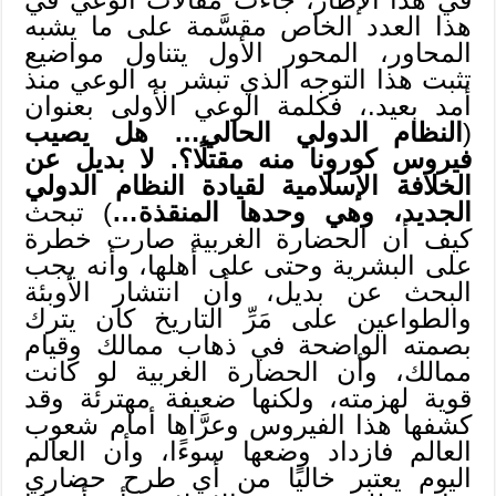
هذا العدد الخاص مقسَّمة على ما يشبه
المحاور، المحور الأول يتناول مواضيع
تثبت هذا التوجه الذي تبشر به الوعي منذ
أمد بعيد.، فكلمة الوعي الأولى بعنوان
(
النظام الدولي الحالي… هل يصيب
فيروس كورونا منه مقتلًا؟. لا بديل عن
الخلافة الإسلامية لقيادة النظام الدولي
الجديد، وهي وحدها المنقذة…
) تبحث
كيف أن الحضارة الغربية صارت خطرة
على البشرية وحتى على أهلها، وأنه يجب
البحث عن بديل، وأن انتشار الأوبئة
والطواعين على مَرِّ التاريخ كان يترك
بصمته الواضحة في ذهاب ممالك وقيام
ممالك، وأن الحضارة الغربية لو كانت
قوية لهزمته، ولكنها ضعيفة مهترئة وقد
كشفها هذا الفيروس وعرَّاها أمام شعوب
العالم فازداد وضعها سوءًا، وأن العالم
اليوم يعتبر خاليًا من أي طرح حضاري