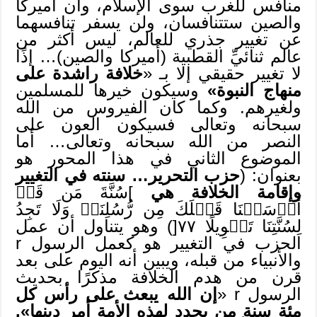
منافس للغرب سوى الإسلام، وأن أميركا
والصين ستتنافسان، ولن يسفر تنافسهما
عن تغيير جذري للعالم، ليس أكثر من
عالم ثنائيِّ القطبية (أميركا والصين)… إذًا
لا تغيير حقيقي إلا بـ «
خلافة راشدة على
منهاج النبوة»
وسيكون خيرها للمسلمين
ولغيرهم. وكما كان الفيروس من الله
سبحانه وتعالى فسيكون العون على
النصر من الله سبحانه وتعالى… أما
الموضوع الثاني في هذا المحور هو
بعنوان: (
حزب التحرير… سنته في التغيير
وإقامة الخلافة هي
]سُنَّةَ مَن قَدۡ
أَرۡسَلۡنَا قَبۡلَكَ مِن رُّسُلِنَاۖ وَلَا تَجِدُ
لِسُنَّتِنَا تَحۡوِيلًا ٧٧[) وهو يتناول أن عمل
الحزب في التغيير هو كعمل الرسول r
والأنبياء من قبله، ويبين أنه اليوم على بعد
قرن من هدم الخلافة مذكرًا بحديث
الرسول r «
إن الله يبعث على رأس كل
مئة سنة من يجدد لهذه الأمة أمر دينها».