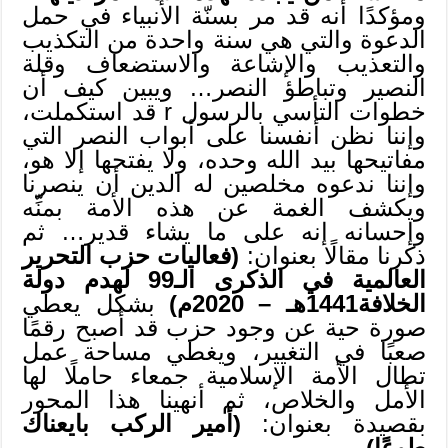
ومؤكدًا أنه قد مر بسنّة الأنبياء في حمل
الدعوة والتي هي سنة واحدة من التكذيب
والتعذيب والإشاعة والاستضعاف وقلة
النصير وتباطؤ النصر… ويبين كيف أن
خطوات التأسي بالرسول r قد استكملت،
وإننا نظن أنفسنا على أبواب النصر التي
مفاتيحها بيد الله وحده، ولا يفتحها إلا هو،
وإننا ندعوه مخلصين له الدين أن ينصرنا
ويكشف الغمة عن هذه الأمة بمنِّه
وإحسانه إنه على ما يشاء قدير… ثم
ذكرنا مقالًا بعنوان:
(فعاليات حزب التحرير
العالمية في الذكرى الـ99 لهدم دولة
الخلافة1441هـ – 2020م)
بشكل يعطي
صورة حية عن وجود حزب قد أصبح رقمًا
صعبًا في التغيير، ويغطي مساحة عمل
تطال الأمة الإسلامية جمعاء حاملًا لها
الأمل والخلاص، ثم أنهينا هذا المحور
بقصيدة بعنوان:
(أمير الركب بايعناك
طوعًا).