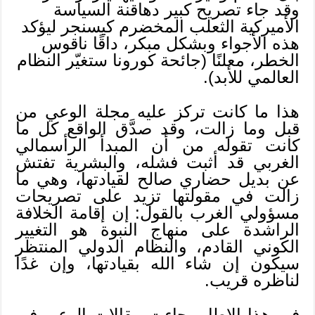
وقد جاء تصريح كبير دهاقنة السياسة
الأميركية الثعلب المخضرم كيسنجر ليؤكد
هذه الأجواء وبشكل مبكر، داقًا ناقوس
الخطر، معلنًا (جائحة كورونا ستغيّر النظام
العالمي للأبد).
هذا ما كانت تركز عليه مجلة الوعي من
قبل وما زالت، وقد صدَّق الواقع كل ما
كانت تقوله من أن المبدأ الرأسمالي
الغربي قد أثبت فشله، والبشرية تفتش
عن بديل حضاري صالح لقيادتها، وهي ما
زالت في مقولتها تزيد على تصريحات
مسؤولي الغرب بالقول: إن إقامة الخلافة
الراشدة على منهاج النبوة هو التغيير
الكوني القادم، والنظام الدولي المنتظر
سيكون إن شاء الله بقيادتها، وإن غدًا
لناظره قريب.
في هذا الإطار، جاءت مقالات الوعي في