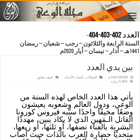
العدد 402-403-404
-
السنة الرابعة والثلاثون – رجب – شعبان – رمضان
1441هـ – أذار – نيسان – أيار 2020م
بين يدي العدد
1441/09/06م
المقالات
,
كلمات الأعداد
اضف تعليق
3,004 زيارة
يأتي هذا العدد الخاص لهذه السنة من
الوعي، ودول العالم وشعوبه يعيشون
وضعًا مخيفًا واحدًا سبَّبه فيروس كورونا
القاتل الـمَهين الذي لا يكاد يبين، مهددًا
البشرية بالفناء نصفها، أو ثلثها، أو ربعها،
متحديًا حضارة الغرب بالذات حيث أصاب