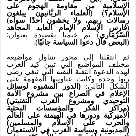
الإسلامية من مقاومة الهجوم على
الإسلام؟
) (
العلماء الربَّانيون يبلغون
رسالات ربهم، ولا يخشون أحدًا سواه
)
(
فارس الإسلام الإمام العابد المجاهد
السّرْمَاري
) ثم ختمنا بقصيدة بعنوان:
(
البعض قال دعوا السياسة جانبًا
).
ثم انتقلنا إلى محور تتناول مواضيعه
مختلف المواضيع التي تبين كيد الغرب
لهذه الدعوة التقية النقية التي تبغي رضى
ربها وحده وكانت عناوينها المفهمة على
الشكل التالي:
(الدور المشبوه لوسائل
الإعلام في الصراع بين مشروع الأمة
التوحيدي ومشروع الغرب التفتيتي)
(مراكز الفكر والمؤسسات البحثية
الأميركية ودورها في الهيمنة على العالم
والحرب على الإسلام والمسلمين)
(المديونية وسياسة الغرب في الاستعمار)