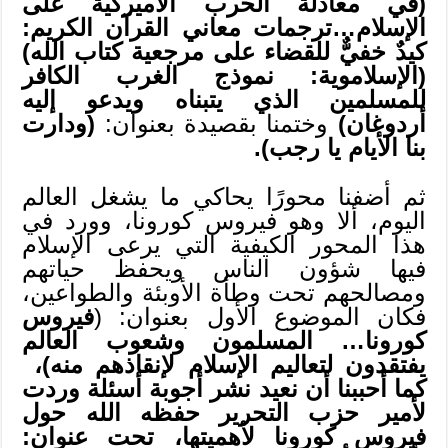
(في معادلة الحرب الأميركيّة على
الإسلام…ترجمات معاني القرآن الكريم:
كيدٌ خفيٌّ للقضاء على مرجعية كتاب الله)
(الإسلاموية: نموذج الغرب الكافر
للمسلمين الذي يتبناه ويدعو إليه
أردوغان)
وختمنا بقصيدة بعنوان:
(ودارت
بنا الأيام يا رجب).
ثم أضفنا محورًا يحاكي ما يشغل العالم
اليوم، ألا وهو فيروس كورونا، وورد في
هذا المحور الكيفية التي يرعى الإسلام
فيها شؤون الناس ويحفظ حياتهم
ومصالحهم تحت وطأة الأوبئة والطواعين،
فكان الموضوع الأول بعنوان: (
فيروس
كورونا… المسلمون وشعوب العالم
يفتقدون لتعاليم الإسلام لإنقاذهم منه)،
كما أحببنا أن نعيد نشر أجوبة أسئلة وردت
لأمير حزب التحرير حفظه الله حول
فيروس كورونا لأهميتها، تحت عنوان: