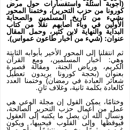
(أجوبة أسئلة واستفسارات حول مرض
كورونا من حزب التحرير)، وختمنا المحور
بشيء من تاريخ المسلمين والصحابة
الأولين في وباء أصابهم نقلًا من كتاب
البداية والنهاية لابن كثير، وحمل المقال
عنوان: (شيء من أخبار طاعون عمواس).
ثم انتقلنا إلى المحور الأخير بأبوابه الثابتة
وهي: أخبار المسلمين، ومع القرآن
الكريم، ورياض الجنة، ومقالة قصيرة
بعنوان (بحجة كورونا يريدون تعطيل
شعائر العبادة في رمضان) وختمنا العدد
كالعادة بكلمة ثانية، وغلاف ثانٍ.
وختامًا، يمكن القول إن مجلة الوعي هي
عمل من أعمال حزب التحرير الصالحة،
ونسأل الله أن يصل ما يكتبه إلى العقول
فيوقظها وإلى القلوب فيحييها، ويكون
غرسه مثمرًا وخيره منتشرًا، وأجره لا