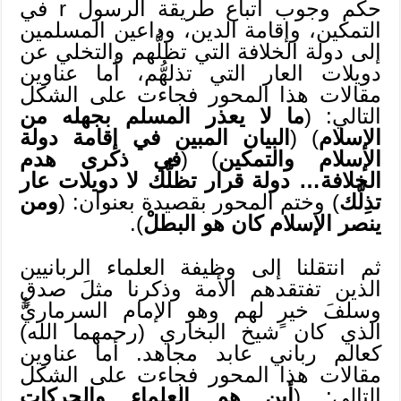
حكم وجوب اتباع طريقة الرسول r في
التمكين، وإقامة الدين، وداعين المسلمين
إلى دولة الخلافة التي تظلُّهم والتخلي عن
دويلات العار التي تذلهُّم، أما عناوين
مقالات هذا المحور فجاءت على الشكل
التالي: (
ما لا يعذر المسلم بجهله من
الإسلام
) (
البيان المبين في إقامة دولة
الإسلام والتمكين
) (
في ذكرى هدم
الخلافة… دولة قرار تظلُّك لا دويلات عار
تذِلُّك
) وختم المحور بقصيدة بعنوان: (
ومن
ينصر الإسلام كان هو البطلْ
).
ثم انتقلنا إلى وظيفة العلماء الربانيين
الذين تفتقدهم الأمة وذكرنا مثلَ صدقٍ
وسلفَ خيرٍ لهم وهو الإمام السرماريُّ
الذي كان شيخ البخاري (رحمهما الله)
كعالم رباني عابد مجاهد. أما عناوين
مقالات هذا المحور فجاءت على الشكل
التالي: (
أين هم العلماء والحركات