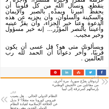
ينقطع. ونسأل الله من كل قلوبنا أن
يحفظ أميرنا ويمدَّه بالصبر والإيمان
والسكينة والسلوان، وأن يجزيه عن هذه
الدعوة وعنا خير الجزاء، وأن يقرَّ عينيه
وأعيننا بالنصر المؤزَّر… إنه خير مسؤول
وخير مجيب.
ويسألونك متى هو؟ قل عسى أن يكون
قريبًا، وآخر دعوانا أن الحمد لله رب
العالمين .
السابق
أردوغان يفرِّغ سوريا، مرة أخرى،
من مقاتلين من «الجيش الوطني»
بإرسالهم كمرتزقة إلى ليبيا
التالي
النظام الدولي الحالي… هل يصيب
فيروس كورونا منه مقتلًا؟ لا بديل
عن الخلافة الإسلامية لقيادة النظام
الدولي الجديد، وهي وحدها