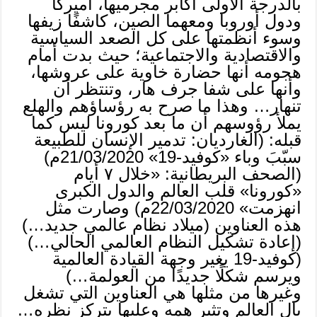
بالدرجة الأولى أكابر مجرميها، أميركا
ودول أوروبا ومعهما الصين، كاشفًا زيفها
وسوء أنظمتها على كل الصعد السياسية
والاقتصادية والاجتماعية؛ حيث بدت أمام
هجومه أنها حضارة خاوية على عروشها،
وأنها على شفا جرف هار، وتنتظر أن
تنهار… وهذا ما صرح به رؤساؤهم والهلع
يملأ رؤوسهم أن ما بعد كورونا ليس كما
قبله: (الغارديان: تدمير الإنسان للطبيعة
سبّبَ وباء «كوفيد-19» 21/03/2020م)
(الصحف البريطانية: «خلال ٧ أيام
«كورونا» قلب العالم والدول الكبرى
انهزمت» 22/03/2020م) وصارت مثل
هذه العناوين (ميلاد نظام عالمي جديد…)
(إعادة تشكيل النظام العالمي الحالي…)
(كوفيد-19 يغير وجهة القيادة العالمية
ويرسم شكلًا جديدًا من العولمة…)
وغيرها من مثلها هي العناوين التي تشغل
بال العالم وتثير همه وعليها يتركز نظره…