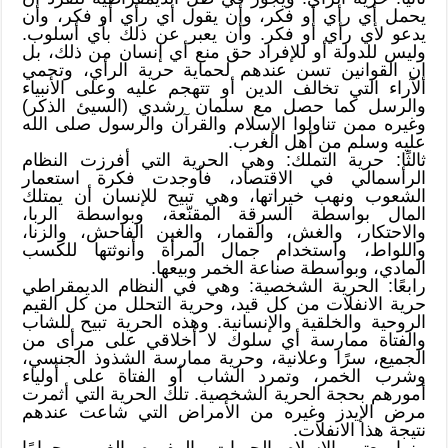
يحمل أي رأي أو فكر، وأن يقول أي رأي أو فكر، وأن
يدعو لأي رأي أو فكر. وأن يعبر عن ذلك بأي أسلوب.
وليس للدولة أو للإفراد حق منع أي إنسان من ذلك، بل
إن القوانين تسن عندهم لحماية حرية الرأي، وتحمي
الآراء التي تخالف الدين أو تتهجم عليه وعلى الأنبياء
والرسل كما حصل مع سلمان رشدي (السيئ الذكر)
وغيره ممن تناولوا الإسلام والقرآن والرسول صلى الله
عليه وسلم من أهل الغرب.
ثالثًا: حرية التملك: وهي الحرية التي أفرزت النظام
الرأسمالي في الاقتصاد، فأوجدت فكرة استعمار
الشعوب ونهب خيراتها، وهي تبيح للإنسان أن يمتلك
المال بواسطة السرقة المقنّعة، وبواسطة الربا،
والاحتكار، والغش، والقمار، والغبن الفاحش، والزنا،
واللواط، واستخدام جمال المرأة وأنوثتها للكسب
المادي، وبواسطة صناعة الخمر وبيعها.
رابعًا: الحرية الشخصية: وهي في النظام الديمقراطي
حرية الانفلات من كل قيد، وحرية التحلل من كل القيم
الروحية والخلقية والإنسانية. وهذه الحرية تبيح للشاب
والفتاة ممارسة أي سلوك لا أخلاقي على مرأى من
الجميع، سرًا وعلانية، وحرية ممارسة الشذوذ الجنسي،
وشرب الخمر، وتمرد الشاب أو الفتاة على أولياء
أمورهم بحجة الحرية الشخصية. تلك الحرية التي أثمرت
مرض الإيدز وغيره من الأمراض التي شاعت عندهم
نتيجة هذا الانفلات.
بينما يعتبر الإسلام الحريات بالمفهوم الغربي حرامًا