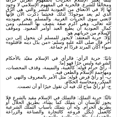
ومخالفًا للشرع. فالحرية في المفهوم الإسلامي لا وجود
لها إلا في الانعتاق من العبودية للبشر والتي هي الرِّق
الذي لم يعد موجودًا؛ لذلك فحيثما ذكرت الآن فإنها
لاتعني سوى الحريات الغربية. والمسلم يفخر بعبوديته
لله تعالى، وهي أكرم صفة يتصف بها المسلم، ومن
كمال العبودية أن يطيع العبد أوامر المعبود. وموقف
الإسلام من حرياتهم هو:
أوّلًا: حرية المعتقد: لايجوز للمسلم أن يتحول إلى دين
أخر قال صلى الله عليه وسلم: «من بدّل دينه فاقتلوه»
سواء أكان المرتد فردًا أم جماعة.
ثانيًا: حرية الرأي: فالرأي في الإسلام مقيّد بالأحكام
الشرعية وليس حرًا فهو إما:
أ- رأيٌ حرام قوله: كالغيبة، والنميمة، وقذف المحصنات،
ومهاجمة الإسلام والطعن فيه.
ب- أو رأيٌ فرض قوله: مثل الأمر بالمعروف والنهي عن
المنكر، ومحاسبة الحكام.
ج- أو رأيٌ مباح لك فيه أن تقول خيرًا أو أن تصمت.
ثالثًا: حرية التملك: فالتملك في الإسلام مقيد بالشرع فلا
يجوز للإنسان أن يتملك كما يشاء، بطريق الحلال أو
بطريق الحرام. وله أن يتملك بأسباب التملك الشرعية
كالعمل (بكل فروعه كالتجارة والصناعة والزراعة
والخدمات)، والإرث، والهبة، والوصية.