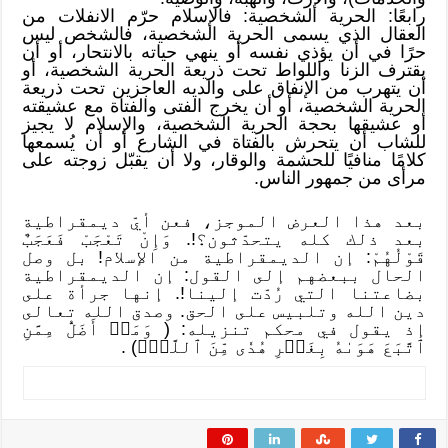
رابعًا: الحرية الشخصية: فالإسلام حرّم الانفلات من
العقال الذي يسمى الحرية الشخصية، فالشخص ليس
حرًا في أن يؤذي نفسه أو ينهي حياته بالانتحار، أو أن
يقترف الزنا واللواط تحت ذريعة الحرية الشخصية، أو
أن يتهرب من الإنفاق على والديه العاجزين تحت ذريعة
الحرية الشخصية، أو أن يخرج الفتى والفتاة مع عشيقته
أو عشيقها بحجة الحرية الشخصية، والإسلام لا يجيز
للشاب أن يتحرش بالفتاة في الشارع أو أن يُسمعها
كلامًا منافيًا للحشمة والوقار، ولا أن يقبّل زوجته على
مرأى من جمهور الناس.
بعد هذا العرض الموجز، فعن أيّ ديمقراطية
بعد ذلك كله يتحدّثون؟!. وَإِنْ تَعْجَبْ فَعَجَبٌ
قَوْلُهُمْ: إن الديمقراطية من الإسلام! بل وصل
الحال ببعضهم إلى القول: إن الديمقراطية
بضاعتنا التي رُدّت إلينا!. إنها جرأة على
دين الله وتلبيس على الحق. وصدق الله تعالى
إذ يقول في محكم تنزيله: ( وَمَنۡ أَضَلُّ مِمَّنِ
ٱتَّبَعَ هَوَىٰهُ بِغَيۡرِ هُدٗى مِّنَ ٱللَّهِۚ) .