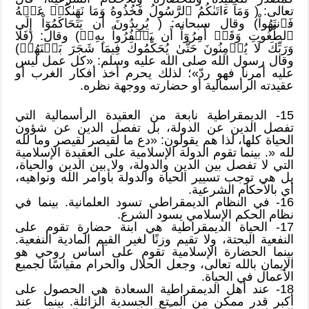
تعالى: ( وَمَآ ءَاتَىٰكُمُ ٱلرَّسُولُ فَخُذُوهُ وَمَا نَهَىٰكُمۡ عَنۡهُ
فَٱنتَهُواْ) وقال سبحانه: ( يُرِيدُونَ أَن يَتَحَاكَمُوٓاْ إِلَى
ٱلطَّٰغُوتِ وَقَدۡ أُمِرُوٓاْ أَن يَكۡفُرُواْ بِهِۦۖ) وقال: (فَلَا
وَرَبِّكَ لَا يُؤۡمِنُونَ حَتَّىٰ يُحَكِّمُوكَ فِيمَا شَجَرَ بَيۡنَهُمۡ)
وقال رسول الله صلى الله عليه وسلم: «كل عمل ليس
عليه أمرنا فهو ردّ»؛ لذلك يحرم أخذ أفكار الغرب أو
عقيدته الرأسمالية أو حضارته ووجهة نظره.
15- الديمقراطية نابعة من العقيدة الرأسمالية التي
تفصل الدين عن الدولة، بل تفصل الدين عن شؤون
الحياة كلها، لذا هم يقولون: «دع ما لقيصر لقيصر وما لله
لله «. بينما تقوم الدولة الإسلامية على العقيدة الإسلامية
التي لا تفصل بين الدين والدولة، ولا بين الدين والحياة،
بل هي توجب تسيير الحياة والدولة بأوامر الله ونواهيه،
أي بالأحكام الشرعية.
16- في النظام الديمقراطي تسود العلمانية. بينما في
نظام الحكم الإسلامي يسود الشرع.
17- الحياة الديمقراطية هي ابنة حضارة تقوم على
النفعية البحتة، ولا تقيم وزنًا لغير القيم المادية النفعية.
بينما الحضارة الإسلامية تقوم على أساس روحي هو
الإيمان بالله تعالى، وجعل الحلال والحرام مقياسًا لجميع
الأعمال في الحياة.
18- عند أهل الديمقراطية السعادة هي الحصول على
أكبر قدر ممكن من المـِتع الجسدية الزائلة. بينما عند