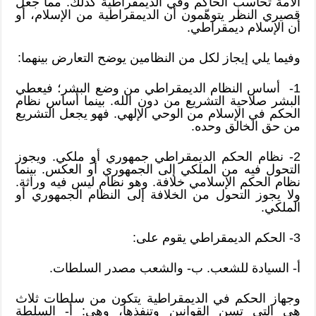
الأمة تحاسب الحاكم وفي الديمقراطية كذلك. مما جعل
قصيري النظر يتوهّمون أن الديمقراطية من الإسلام، أو
أن الإسلام ديمقراطي.
وفيما يلي إيجاز لكل من النظامين يوضح التعارض بينهما:
1- أساس النظام الديمقراطي من وضع البشر؛ فيعطي
البشر صلاحية التشريع من دون الله. بينما أساس نظام
الحكم في الإسلام من الوحي الإلهي. فهو يجعل التشريع
من حق الخالق وحده.
2- نظام الحكم الديمقراطي جمهوري أو ملكي. ويجوز
التحول فيه من الملكي إلى الجمهوري أو العكس. بينما
نظام الحكم الإسلامي خلافة. وهو نظام ليس فيه وراثة.
ولا يجوز التحول من الخلافة إلى النظام الجمهوري أو
الملكي.
3- الحكم الديمقراطي يقوم على:
أ- السيادة للشعب. ب- والشعب مصدر السلطات.
وجهاز الحكم في الديمقراطية يتكون من سلطات ثلاث
هي التي تسن القوانين وتنفذها، وهي: أ- السلطة