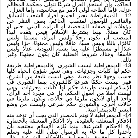
الحاكم، وإن استحق العزل شرعًا تتولى محكمة المظالم
عزله. فإما الطاعة لولي الأمر مع محاسبته، وإما العزل.
12- الديمقراطية تجيز لجميع أفراد الشعب التسابق
والتنافس للوصول لمنصب الحاكم، بغض النظر عن
مؤهلاته أو صفاته الشخصية أو التزامه الديني. حتى لو
كان ممثلًا. بينما يشترط الإسلام فيمن يتقدم لهذا
المنصب أن يكون رجلا ًوليس امرأة، مسلمًا وليس
كافرًا، بالغًا وليس صبيًا، عاقلًا وليس مجنونًا، حرًا وليس
عبدًا أو مسيطرًا عليه بما يشبه العبودية، عدلًا وليس
فاسقًا، وهناك شروط أفضلية كأن يكون مجتهدًا وغير
ذلك.
13- الديمقراطية ليست الشورى، فالديمقراطية طريقة
حكم لها كليات وجزئيات، وهي تسيِّر شؤون الحياة كلها
حسب وجهة نظر معينة، وهي ليست نابعة من الشرع،
فهي ليست حكمًا شرعيًا كالشورى. بينما الشورى في
الإسلام ليست طريقة حكم لها كليات وجزئيات، وهي
ليست أصلًا من أصول الحكم، بل هي مجرد أخذ الرأي،
وأخذ الرأي لايكون ملزمًا في حالات، ويكون ملزمًا في
حالات أخرى. والشورى حكم شرعي وليست من وضع
البشر كالديمقراطية.
14- الديمقراطية لا تهتم بالمصدر الذي يجب أن تؤخذ منه
الأفكار المتعلقة بالعقيدة، ولا الأفكار المتعلقة بالحضارة
ولا الأحكام الشرعية. بينما يُلزم الإسلام معتنقيه بأن
يأخذوا كل ما جاء به الرسول صلى الله عليه وسلم
كمصدر للعقيدة وللحضارة وللأحكام الشرعية، قال