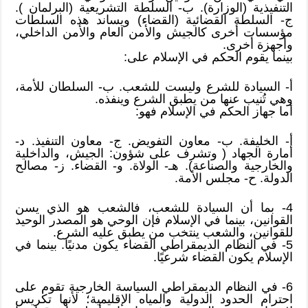
التنفيذية (الوزارة). ب- السلطة التشريعية (البرلمان ).
ج- السلطة القضائية (القضاء) ويساند هذه السلطات
مؤسسات أخرى كالجيش والأمن العام والأمن الداخلي،
وأجهزة أخرى.
بينما يقوم الحكم في الإسلام على:
أ- السيادة للشرع وليست للشعب. ب- السلطان للأمة،
وهي تُنيب عنها من يطبق الشرع وينفذه.
أما جهاز الحكم في الإسلام فهو:
أ- الخليفة. ب- معاون التفويض. ج- معاون التنفيذ. د-
أمارة الجهاد ( وتشرف على شؤون: الجيش، والداخلية
والخارجية والصناعة). هـ- الولاة. و- القضاء. ز- مصالح
الدولة. ح- مجلس الأمة.
4- بما أن السيادة للشعب، فالشعب هو الذي يسن
القوانين، بينما في الإسلام فإن الوحي هو المصدر الوحيد
للقوانين، والشعب ينتخب من يطبق عليه الشرع.
5- في النظام الديمقراطي القضاء يكون مدنيًا. بينما في
الإسلام يكون القضاء شرعيًا.
6- في النظام الديمقراطي السياسة الخارجية تقوم على
احترام الحدود الدولية والمياه الإقليمية؛ لأنها تكريس