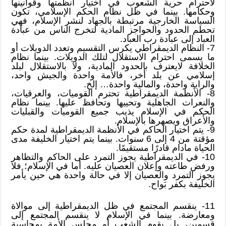
لاحترام حرية الشعوب في اختيار أنظمتها وقوانينها
وحكامها. بينما في ظل نظام الحكم الإسلامي، تكون
السياسة الخارجية مرتبطة بالجهاد لنشر الإسلام، فهي
تحطم الحدود والحواجز المادية لتخرج الناس من عبادة
العباد إلى عبادة رب العباد.
7- النظام الديمقراطي يكرس التقسيم وتعدد الدويلات أو
ما يسمى احترام الاستقلال لتلك الدويلات. بينما نظام
الخلافة لايعترف بالحدود المادية، ولا بالاستقلال لبلد
إسلامي عن بلد أخر، فالأمة واحدة والجيش واحد،
والراية واحدة، والمالية واحدة… إلخ.
8- الأنظمة الديمقراطية تحترم القوميات، والعرقيات،
والنعرات الجاهلية وتحييها وتحافظ عليها. بينما نظام
الحكم في الإسلام يذيب جميع القوميات والقبليات
والأعراق ويصهرها بالإسلام.
9- يتم اختيار الحاكم في الأنظمة الديمقراطية لمدة حكم
مؤقتة من 4 إلى 6 سنوات. بينما يتم اختيار الخليفة مدى
الحياة مادام قادرًا مستقيمًا.
10- في الديمقراطية يجوز التمرد على الحاكم والتظاهر
ورفض طاعته وإعلان العصيان عليه. أما في الإسلام؛ فلا
يجوز التمرد والعصيان إلا في حالة واحدة هي حين يأمر
الخليفة بكفر بَواح.
11- ينقسم المجتمع في ظل الديمقراطية إلى موالاة
ومعارضة. بينما في الإسلام لا ينقسم المجتمع إلى
قسمين، بل يقوم الشعب أو مجلس الأمة بمحاسبة