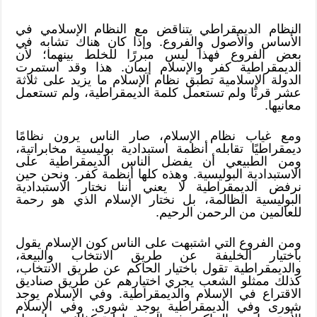
النظام الديمقراطي يتناقض مع النظام الإسلامي في
الأساس والأصول والفروع. وإذا كان هناك تشابه في
بعض الفروع فهذا ليس مبررًا للخلط بينهما؛ لأن
الديمقراطية كفر والإسلام إيمان. هذا وقد استمرت
الدولة الإسلامية تطبق نظام الإسلام ما يزيد على ثلاثة
عشر قرنًا ولم تستعمل كلمة الديمقراطية، ولم تستعمل
معانيها.
ومع غياب نظام الإسلام، صار الناس يرون نظامًا
ديمقراطيًا تقابله أنظمة استبدادية بوليسية مخابراتية،
ومن الطبيعي أن يفضل الناس الديمقراطية على
الاستبدادية البوليسية. وهذه كلها أنظمة كفر. ونحن حين
نرفض الديمقراطية لا يعني أننا نختار الاستبدادية
البوليسية الظالمة، بل نختار الإسلام الذي هو رحمة
للعالمين من الرحمن الرحيم.
ومن الفروع التي اشتبهت على الناس كون الإسلام يقول
باختيار الخليفة عن طريق الانتخاب والبيعة،
والديمقراطية تقول باختيار الحاكم عن طريق الانتخاب،
كذلك ممثلو الشعب يجري اختيارهم عن طريق صناديق
الاقتراع في الإسلام والديمقراطية. وفي الإسلام يوجد
شورى وفي الديمقراطية يوجد شورى. وفي الإسلام