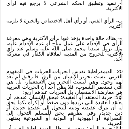
أ- تنفيذ وتطبيق الحكم الشرعي لا يرجع فيه لرأي
الأكثرية.
ب- الرأي الفني، أو رأي أهل الاختصاص والخبرة لا يلزمه
أكثرية.
ج- هناك حالة واحدة يؤخذ فيها برأي الأكثرية وهي معرفة
الرأي في الإقدام على عمل مباح أو عدم الإقدام عليه،
مثل نزول سيدنا محمد صلى الله عليه وسلم عند رأي
الأكثرية للخروج من المدينة لملاقاة الكفار في معركة
أُحُد.
20- الديمقراطية تقدس الحريات.الحريات في المفهوم
الغربي ليست تحرير الإنسان من الرق. فالرقيق لم يعد
لهم وجود. وهي ليست التحرر من الاستعمار، بل هي
التي تستعمر الشعوب، فلا يظن أحد أن الحريات الغربية
هي معارضة الاستعمار، بل الحريات عندهم أربع:
أوّلًا: حرية المعتقد أو العقيدة: فيحق للإنسان عندهم أن
يعتقد العقيدة التي يريدها دون ضغط أو إكراه ،كما يحق
له أن يترك عقيدته ودينه للتحول إلى عقيدة جديدة أو
دين جديد، وفي نظرهم يحق للمسلم التحول إلى
النصرانية أو اليهودية أو البوذية أو الشيوعية بمنتهى
الحرية.
ثانيًا: حرية الرأي: ويجوز في ظل الديمقراطية للفرد أن