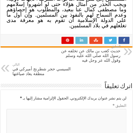
ويجب الحذر من أمثال هؤلاء حتى لو أشهروا إسلامهم
وما مصطفى كمال عنا ببعيد، والمطلوب هو إحصاؤهم
وعدم السماح لهم بالنفوذ بين المسلمين. وإن أول ما
على الدولة الإسلامية أن تقوم به هو معرفة مدى
تغلغلهم في بلاد المسلمين.
السابق
حديث كعب بن مالك عن تخلفه عن
رسول الله صلى الله عليه وسلم
وقول الله عز وجل فيه
التالي
السيسي حجر شطرنج أميركي في
منطقة يعاد صياغتها
اترك تعليقاً
لن يتم نشر عنوان بريدك الإلكتروني.
الحقول الإلزامية مشار إليها بـ
*
التعليق
*