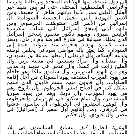
إلى دول عديدة، منها الولايات المتحدة وبريطانيا وفرنسا
والأراضي الفلسطينية المحتلة. حتى لم يبقَ منهم غير
القليل القليل ممن بدّلوا ديانتهم ظاهرًا لا حقيقة. ومن
الأسر اليهودية التي تحمل الجنسية السودانية: آل
إسرائيل من الأسر التي استوطنت الخرطوم، ومن
بناتهم ليلي إسحق إسرائيل التي عملت سكرتيرة
الرئيس نميري، ومنهم دكتور منصور إسحق إسرائيل
الذي يمتلك صيدلية في شارع العرضة بأم درمان. ويعتز
بنسبه لأسرة يهودية هاجرت منذ سنوات بعيدة إلى
السودان، كما يعتز بأنّه مواطن سوداني يخلص لوطنه
ولدينه الإسلام، وآل قرنفلي ارتبطوا بمدينة بور تسودان،
وآل منديل، وآل مراد بسيسي في مدينة بربر، وآل
المليح زابت في كسلا، وآل عدس في مدينة ود مدني
وهو من اليهود السوريين، وآل سلمون ملكا وهو حاخام
من يهود المغرب استقدمه يهود السودان من أجل إقامة
الصلوات، وآل قاوون منهم نسيم قاوون الذي أسهم
بشكل كبير في افتتاح كنيس الخرطوم، وآل باروخ وهم
من يهود المغرب، وآل دويك وهم من يهود سوريا
المتشددين، وآل تمام سكنوا في أم درمان والخرطوم،
وآل كوهين استقروا في الخرطوم، آل ساسون عاشوا
في كردفان، ومن أبنائهم أول سفير لـ (إسرائيل) في
مصر. وآل عبودي، وآل حكيم…
الوعي
:
انظروا كيف يتسابق السياسيون في بلاد
المسلمين إلى مثل هذه الدعوات استرضاء لجهات دولية.