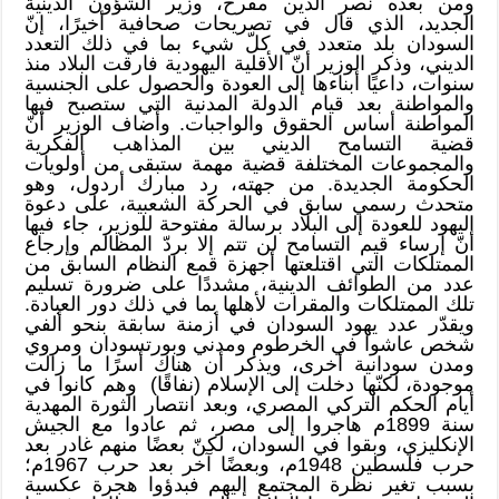
ومن بعده نصر الدين مفرح، وزير الشؤون الدينية
الجديد، الذي قال في تصريحات صحافية أخيرًا، إنّ
السودان بلد متعدد في كلّ شيء بما في ذلك التعدد
الديني، وذكر الوزير أنّ الأقلية اليهودية فارقت البلاد منذ
سنوات، داعيًا أبناءها إلى العودة والحصول على الجنسية
والمواطنة بعد قيام الدولة المدنية التي ستصبح فيها
المواطنة أساس الحقوق والواجبات. وأضاف الوزير أنّ
قضية التسامح الديني بين المذاهب الفكرية
والمجموعات المختلفة قضية مهمة ستبقى من أولويات
الحكومة الجديدة. من جهته، رد مبارك أردول، وهو
متحدث رسمي سابق في الحركة الشعبية، على دعوة
اليهود للعودة إلى البلاد برسالة مفتوحة للوزير، جاء فيها
أنّ إرساء قيم التسامح لن تتم إلا بردّ المظالم وإرجاع
الممتلكات التي اقتلعتها أجهزة قمع النظام السابق من
عدد من الطوائف الدينية، مشددًا على ضرورة تسليم
تلك الممتلكات والمقرات لأهلها بما في ذلك دور العبادة.
ويقدّر عدد يهود السودان في أزمنة سابقة بنحو ألفي
شخص عاشوا في الخرطوم ومدني وبورتسودان ومروي
ومدن سودانية أخرى، ويذكر أن هناك أسرًا ما زالت
موجودة، لكنّها دخلت إلى الإسلام (نفاقًا) وهم كانوا في
أيام الحكم التركي المصري، وبعد انتصار الثورة المهدية
سنة 1899م هاجروا إلى مصر، ثم عادوا مع الجيش
الإنكليزي، وبقوا في السودان، لكنّ بعضًا منهم غادر بعد
حرب فلسطين 1948م، وبعضًا آخر بعد حرب 1967م؛
بسبب تغير نظرة المجتمع إليهم فبدؤوا هجرة عكسية