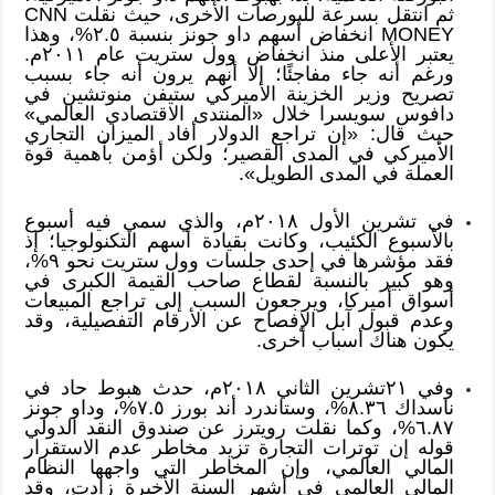
ثم انتقل بسرعة للبورصات الأخرى، حيث نقلت CNN
MONEY انخفاض أسهم داو جونز بنسبة ٢.٥%، وهذا
يعتبر الأعلى منذ انخفاض وول ستريت عام ٢٠١١م.
ورغم أنه جاء مفاجئًا؛ إلا أنهم يرون أنه جاء بسبب
تصريح وزير الخزينة الأميركي ستيفن منوتشين في
دافوس سويسرا خلال «المنتدى الاقتصادي العالمي»
حيث قال: «إن تراجع الدولار أفاد الميزان التجاري
الأميركي في المدى القصير؛ ولكن أؤمن بأهمية قوة
العملة في المدى الطويل».
في تشرين الأول ٢٠١٨م، والذي سمي فيه أسبوع
بالأسبوع الكئيب، وكانت بقيادة أسهم التكنولوجيا؛ إذ
فقد مؤشرها في إحدى جلسات وول ستريت نحو ٩%،
وهو كبير بالنسبة لقطاع صاحب القيمة الكبرى في
أسواق أميركا، ويرجعون السبب إلى تراجع المبيعات
وعدم قبول آبل الإفصاح عن الأرقام التفصيلية، وقد
يكون هناك أسباب أخرى.
وفي ٢١تشرين الثاني ٢٠١٨م، حدث هبوط حاد في
ناسداك ٨.٣٦%، وستاندرد أند بورز ٧.٥%، وداو جونز
٦.٨٧%، وكما نقلت رويترز عن صندوق النقد الدولي
قوله إن توترات التجارة تزيد مخاطر عدم الاستقرار
المالي العالمي، وإن المخاطر التي واجهها النظام
المالي العالمي في أشهر السنة الأخيرة زادت، وقد