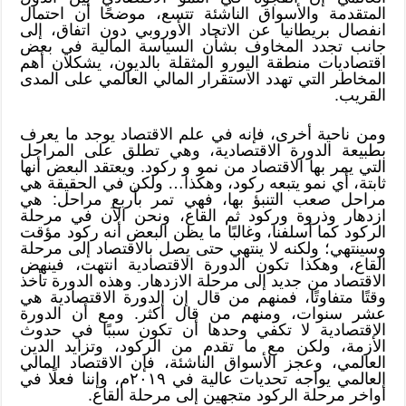
المتقدمة والأسواق الناشئة تتسع، موضحًا أن احتمال
انفصال بريطانيا عن الاتحاد الأوروبي دون اتفاق، إلى
جانب تجدد المخاوف بشأن السياسة المالية في بعض
اقتصاديات منطقة اليورو المثقلة بالديون، يشكلان أهم
المخاطر التي تهدد الاستقرار المالي العالمي على المدى
القريب.
ومن ناحية أخرى، فإنه في علم الاقتصاد يوجد ما يعرف
بطبيعة الدورة الاقتصادية، وهي تطلق على المراحل
التي يمر بها الاقتصاد من نمو و ركود. ويعتقد البعض أنها
ثابتة، أي نمو يتبعه ركود، وهكذا… ولكن في الحقيقة هي
مراحل صعب التنبؤ بها، فهي تمر بأربع مراحل: هي
ازدهار وذروة وركود ثم القاع، ونحن الآن في مرحلة
الركود كما أسلفنا، وغالبًا ما يظن البعض أنه ركود مؤقت
وسينتهي؛ ولكنه لا ينتهي حتى يصل بالاقتصاد إلى مرحلة
القاع، وهكذا تكون الدورة الاقتصادية انتهت، فينهض
الاقتصاد من جديد إلى مرحلة الازدهار. وهذه الدورة تأخذ
وقتًا متفاوتًا، فمنهم من قال إن الدورة الاقتصادية هي
عشر سنوات، ومنهم من قال أكثر. ومع أن الدورة
الاقتصادية لا تكفي وحدها أن تكون سببًا في حدوث
الأزمة، ولكن مع ما تقدم من الركود، وتزايد الدين
العالمي، وعجز الأسواق الناشئة، فإن الاقتصاد المالي
العالمي يواجه تحديات عالية في ٢٠١٩م، وإننا فعلًا في
أواخر مرحلة الركود متجهين إلى مرحلة القاع.