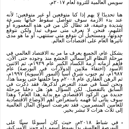
سويس العالمية للثروة لعام ٢٠١٧م.
هنا تحديدًا لا يهم إذا كنا متوقعين أو غير متوقعين؛ لأنه
عند بدء الأزمة سوف تتواصل سقوط حباتها بسرعة
شديدة وعنيفة، قد تطال كل من في هذه المعمورة أو
أغلبهم، فنحن لا نعرف متى سوف تبدأ ولكن نتوقع
حدوثها، ومستحيل أن نتوقع متى ستنتهي، أو ما هو مدى
تأثيرها العام على اقتصادات العالم.
بشكل عام، الجميع يعرف ما مر به الاقتصاد العالمي في
مرحلة النظام الرأسمالي الجشع منذ وجوده حتى الآن،
فأهم أزماته أزمة الكساد الكبير عام ١٩٢٩م، ثم الاثنين
الأسود (اختفاء ملايين الدولارات في البورصة) عام
١٩٨٧م، ثم جنوب شرق آسيا (النمور الأسيوية) ١٩٩٧م،
ثم الرهن العقاري عام ٢٠٠٨م وما خلفتها حتى يومنا هذا،
ونحن لسنا في صدد التعرض لذكرها، فقد ذكرت في
السابق بالتفصيل. لكن السؤال هو: هل دخلنا مرحلة
جديدة من الركود الاقتصادي مع بداية هذا العام؟ وهذا
سوف يتأتى لنا فهمه باستعراض أهم الأوضاع الاقتصادية
للعامين المنصرمين، فقد تعرضت أسواق المال العالمية
إلى ثلاث هزات لا تبشر بخير.
في شباط ٢٠١٨م، حيث كان أسبوعًا سيئًا على
البورصة العالمية، بدأ بهبوط أسهم داو جونز الأميركية،