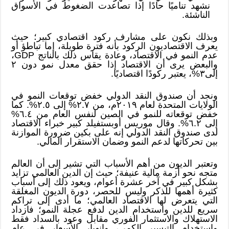
نشهد تناميًا حادًا إذا تصاعدت الضغوط في الأسواق
الناشئة.
وبذلك نكون على مشارف ركود اقتصادي كبير؛ حيث
يعرف الاقتصاديون الركود بأنه فترة طويلة، إما تباطؤ أو
عدم النمو في الاقتصاد، وعادة يقاس ذلك بالناتج GDP،
والبعض يرى أن الاقتصاد إذا حقق معدل نمو دون ٢
إلى٣%، يعتبر ركودًا اقتصاديًا.
ونجد أن صندوق النقد الدولي خفض توقعات النمو في
الولايات المتحدة لعام ٢٠١٩م، من ٢.٧% إلى ٢.٥%. كما
خفض توقعاته للنمو في الصين لنفس العام من ٦.٤%
إلى ٦.٢%. وقال موريس أوبستفيلد كبير خبراء الاقتصاد
لدى صندوق النقد الدولي إنه على بكين ضرورة الموازنة
بين تحركاتها لدعم النمو وضمان الاستقرار المالي.
وتعتبر الديون من أهم الأسباب التي تشير إلى أن العالم
متجه نحو أزمة مالية عنيفة؛ حيث إن الدين العالمي تزايد
بشكل كبير في آخر عشرة أعوام، ويعود ذلك إلى أسباب
كثيرة أهمها للذكر وليس للحصر، دورة الديون المغلقة
التي يتعرض لها الاقتصاد العالمي؛ ما أدى إلى تراكم
سريع للدين واستخدام الدين لدفع عجلة النمو؛ فازداد
الاستهلاك والاستثمار الفوري مقابل وعود بالسداد فقط
واستخدام التيسير الكمي، وانهيار الأسعار في عام