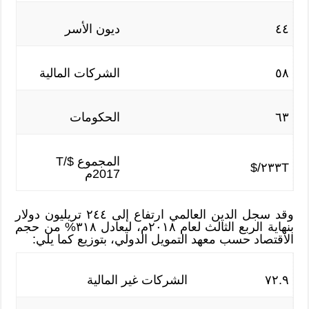
٤٤
ديون الأسر
٥٨
الشركات المالية
٦٣
الحكومات
المجموع T/$
٢٣٣T/$
2017م
وقد سجل الدين العالمي ارتفاع إلى ٢٤٤ تريليون دولار
بنهاية الربع الثالث لعام ٢٠١٨م، ليعادل ٣١٨% من حجم
الاقتصاد حسب معهد التمويل الدولي، بتوزيع كما يلي:
٧٢.٩
الشركات غير المالية