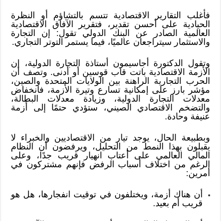
فأغلب التقارير الاقتصادية تتسم بالتشاؤم أو النظرة
الحيادية على أحسن تقدير، فتقرير الآفاق الاقتصادية
العالمية الصادر عن البنك الدولي تقول: إن التجارة
والاستثمار سيتراجعان عالميًا، فيما يستمر التوتر التجاري.
وتقول الدكتورة أجاسيمون أستاذة التجارة الدولية، إن
الأزمة الاقتصادية باتت قاب قوسين أو أدنى. وتصف أن
الحرب التجارية الراهنة بين الولايات المتحدة والصين،
مؤشر بارز على إمكانية تسارع وتيرة الأزمة، فانخفاض
معدلات التجارة الدولية، وزيادة معدلات البطالة،
والتضخم الاقتصادي الصيني، ستؤدي حتمًا إلى أزمة
عنيفة وحادة.
وبطبيعة الحال، يوجد تيار من الاقتصاديين والخبراء لا
يقبلون بهذا النمط من التحليل، ويرفضون أن النظام
المالي العالمي على أعتاب انهيار قريب جدًا، وعلى
الرغم من اختلاف أسباب الرفض فإنهم مشتركون في
أمرين:
أن هناك أزمة، ويختلفون في توقيت انفجارها، هل هو
قريب أم بعيد.