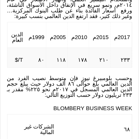
٢٠١٤م، ونمو سريع في الإنفاق داخل الأسواق الناشئة،
ورفع أسعار الفائدة بناء عن طلب البنوك المركزية…
وغير ذلك كثير، فقد ارتفع الدين العالمي بنسب كبيرة:
الدين
2017م
2015م
2010م
2005م
1999م
العام
T/$
٨٠
١١٨
١٧٨
٢١٠
٢٣٣
وحسب بلومبيرغ نيوز فإن متوسط نصيب الفرد من
الدين العالمي بلغ حوالى ٨٦ ألف دولار حيث يبلغ حجم
الدين العالمي المسجل في ٢٠١٧م نحو ٢٢٥% مقدر بـ
٢٣٣ تريليون دولار حسب التوزيع التالي:
BLOMBERY BUSINESS WEEK
الشركات غير
٦٨
المالية