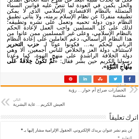
والحل يكمن في العودة لما تنصُّ عليه قوانين السماء
المتمثلة بالنظام الاقتصادي الإسلامي الذي لا يمكن
تطبيقه منفردًا عن نظام الإسلام برمته، ولا يتأتى تطبيق
النظام دون دولة تحميه وتعمل على نشره وتطبيقه؛
لذلك على كل المسلمين واجب العمل لإعادة الحكم
بالنظام الإسلامي، وعلى غير المسلمين ممن عانوا من
هذا النظام الرأسمالي، دعم العاملين على إعادة النظام
الرباني ليُحكم به… فكونوا عونًا لـ
حزب التحرير
لاستئناف دولة العز والخلاص للناس أجمعين، ألا وهي
دولة الخلافة الراشدة على منهج النبوة، كما وعدنا
رسولنا الكريم حين بشَّر فقال: «
ثُمَّ تَكُونُ خِلَافَةٌ عَلَى
مِنْهَاجِ النُّبُوَّةِ».
السابق
الحضارات صراع أم حوار… رؤية
مقتضبة
التالي
العيش الكريم… غاية البشرية
اترك تعليقاً
لن يتم نشر عنوان بريدك الإلكتروني.
الحقول الإلزامية مشار إليها بـ
*
التعليق
*