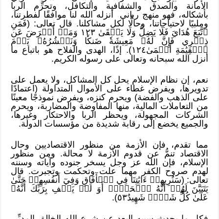
الأمانة والصدق والشفافية والتكافل، وتحرِّم الربا
بأشكاله، فهو منهج رباني أنزله الله لنا موافقًا لفطرتنا،
وملبيًا لاحتياجاتنا، وحالًّا لكل مشاكلنا. قال تعالى: (فَمَنِ
ٱتَّبَعَ هُدَايَ فَلَا يَضِلُّ وَلَا يَشۡقَىٰ ١٢٣ وَمَنۡ أَعۡرَضَ عَن
ذِكۡرِي فَإِنَّ لَهُۥ مَعِيشَةٗ ضَنكٗا وَنَحۡشُرُهُۥ يَوۡمَ
ٱلۡقِيَٰمَةِ أَعۡمَىٰ١٢٤). إذًا، الهدى والفلاح هو باتباع ما
أنزل الله سبحانه وتعالى على رسوله الكريم.
نعم، إن نظام الإسلام يحل كل المشاكل، ولا يعمل على
تدويرها، ويفرض غطاء على الأموال المتداولة (اعتمادًا
على الذهب والفضة) ويحرم كنزه، ويفرض نموذجًا معينًا
من التعاملات المالية، منها المفاوضة والمضاربة، ويحرم
الشركات المجهولة، ويحظر الربا والاحتكار وغيرها،
والجميع يخضع إلى رقابة شديدة من مؤسسات الدولة.
مما تقدم، فإن الأزمة من منظور الاقتصاديين وحال
الاقتصاد تنمُّ عن قدوم الأزمة لا محالة. ومن منظور
الإسلام، فإن الله عز وجل يسخر جنوده وآياته وسننه
لهدم صروح الكفر مهما علت وتحكمت وتجبرت. قال
تعالى: (سَنُرِيهِمۡ ءَايَٰتِنَا
فِي ٱلۡأٓفَاقِ وَفِيٓ أَنفُسِهِمۡ حَتَّىٰ
يَتَبَيَّنَ لَهُمۡ أَنَّهُ ٱلۡحَقُّۗ أَوَ لَمۡ يَكۡفِ بِرَبِّكَ أَنَّهُۥ
عَلَىٰ كُلِّ شَيۡءٖ شَهِيدٌ٥٣).
فكل ما يحدث سببه البعد عن شرع الله الخالق المدبِّر.