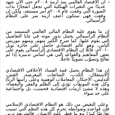
أن الاقتصاد العالمي منذ أزمة ٢٠٠٨م حتى الآن شهد
عديدًا من التغيرات الهيكلية التي تجعل انفجارًا بذات
الصورة التي وقعت عام ٢٠٠٨م أمر مستبعد، ولكن إن
وقعت فهي ستكون أعنف أزمة تمر على النظام
الرأسمالي.
إن ما يقوم عليه النظام المالي العالمي المستمد من
النظام الرأسمالي يحمل بذور موته في ثنايا التفاصيل
التي يقوم عليها، كما صرح الكثير منهم، ومنهم موريس
آلياس، وهو عالم اقتصادي حاصل على جائزة نوبل
٢٠١٠م، قائلًا إن النظام الاقتصادي الرأسمالي يقوم على
بعض المفاهيم والقواعد التي هي أساس تدميره إذا لم
تعالَج وتصوَّب تصويبًا عاجلًا.
إن هذا النظام يحمل قمة الفساد الأخلاقي الاقتصادي
(الاستغلال، الكذب، الشائعات المغرضة، الغش،
التدليس، الاحتكار، المعاملات الوهمية وعلى رأسها الربا)
وكل هذه الموبقات تؤدي إلى الظلم والفقر والبغضاء،
وهذه لا تنشئ أزمات اقتصادية فحسب، بل واجتماعية
على حد سواء.
وعلى النقيض من ذلك هو النظام الاقتصادي الإسلامي
فإن قواعده وضوابطه تحرم كل هذه النظم التي تسبب
تعارضًا كبيرًا مع ما فطر عليه الإنسان. فالشريعة تربي