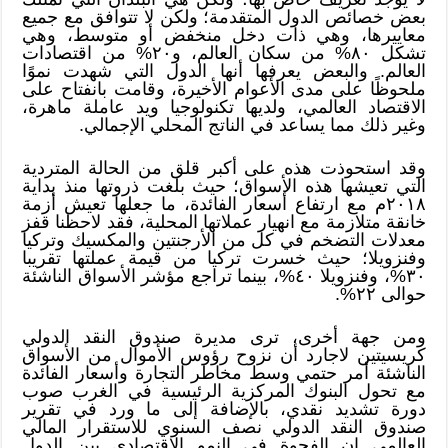
بعض خصائص الدول المتقدمة؛ ولكن لا تتوافق مع جميع
معاييرها، وهي ذات دخل منخفض أو متوسط، وهي
تشكل ٨٠% من سكان العالم، و٢٠% من اقتصادات
العالم. والبعض يعرفها أنها الدول التي شهدت نموًا
ملحوظًا على مدى الأعوام الأخيرة، وقامت بانفتاح على
الاقتصاد العالمي، ولديها تكنولوجيا ويد عاملة ماهرة،
وغير ذلك مما يساعد في الناتج المحلي الإجمالي.
وقد استحوذت هذه على أكبر قلق من الحالة المتردية
التي تعيشها هذه الأسواق؛ حيث بلغت ذروتها منذ بداية
٢٠١٨م مع ارتفاع أسعار الفائدة، ما جعلها تعيش أزمة
خانقة متلازمة مع انهيار عملاتها المحلية، فقد لاحظنا قفز
معدلات التضخم في كل من الأرجنتين والمكسيك وتركيا
وفنزويلا؛ حيث خسرت تركيا من قيمة عملتها تقريبا
٣٠%، وفنزويلا ٤٠%، بينما تراجع مؤشر الأسواق الناشئة
حوالى ٢٢%.
ومن جهة أخرى، ترى مديرة صندوق النقد الدولي
كريسيتين لاجارد أن نزوح رؤوس الأموال من الأسواق
الناشئة أمر حتمي وسط مخاطر التجارة وأسعار الفائدة
مع تحول البنوك المركزية الرئيسية في الغرب صوب
دورة تشديد نقدي، بالإضافة إلى ما ورد في تقرير
صندوق النقد الدولي نصف السنوي للاستقرار المالي
العالمي إن الفجوة في النمو الاقتصادي بين الدول