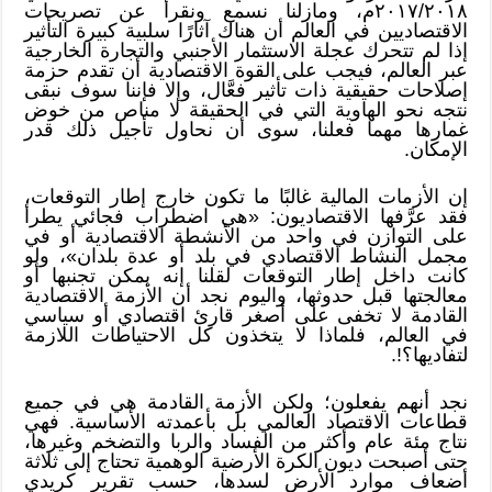
٢٠١٧/٢٠١٨م، ومازلنا نسمع ونقرأ عن تصريحات
الاقتصاديين في العالم أن هناك آثارًا سلبية كبيرة التأثير
إذا لم تتحرك عجلة الاستثمار الأجنبي والتجارة الخارجية
عبر العالم، فيجب على القوة الاقتصادية أن تقدم حزمة
إصلاحات حقيقية ذات تأثير فعَّال، وإلا فإننا سوف نبقى
نتجه نحو الهاوية التي في الحقيقة لا مناص من خوض
غمارها مهما فعلنا، سوى أن نحاول تأجيل ذلك قدر
الإمكان.
إن الأزمات المالية غالبًا ما تكون خارج إطار التوقعات،
فقد عرَّفها الاقتصاديون: «هي اضطراب فجائي يطرأ
على التوازن في واحد من الأنشطة الاقتصادية أو في
مجمل النشاط الاقتصادي في بلد أو عدة بلدان»، ولو
كانت داخل إطار التوقعات لقلنا إنه يمكن تجنبها أو
معالجتها قبل حدوثها، واليوم نجد أن الأزمة الاقتصادية
القادمة لا تخفى على أصغر قارئ اقتصادي أو سياسي
في العالم، فلماذا لا يتخذون كل الاحتياطات اللازمة
لتفاديها؟!.
نجد أنهم يفعلون؛ ولكن الأزمة القادمة هي في جميع
قطاعات الاقتصاد العالمي بل بأعمدته الأساسية. فهي
نتاج مئة عام وأكثر من الفساد والربا والتضخم وغيرها،
حتى أصبحت ديون الكرة الأرضية الوهمية تحتاج إلى ثلاثة
أضعاف موارد الأرض لسدها، حسب تقرير كريدي