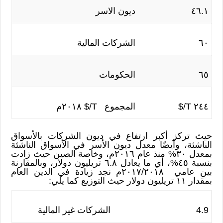
٤٦.١
ديون الاسر
٦٠
الشركات المالية
٦٥
الحكومات
٢٤٤ T/$
المجموع T/$ ٢٠١٨م
حيث تركز أكبر ارتفاع في ديون الشركات بالأسواق
الناشئة، وأيضًا معدل ديون الأسر في الأسواق الناشئة
بمعدل ٣٠% منذ عام ٢٠١٦م، وخاصة الصين حيث زادت
بنسبة ٤٥%، أي ما يعادل ٦.٨ تريليون دولار، وبالمقارنة
بين عامي ٢٠١٧/٢٠١٨م نجد زيادة في الدين العام
بمقدار ١١ تريليون دولار حيث التوزيع كما يلي:
4.9
الشركات غير المالية