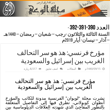
العدد 390-391-392
-
السنة الثالثة والثلاثون -رجب – شعبان – رمضان – 1440هـ
– آذار – نيسان- أيار 2019م
مؤرخ فرنسي: هذ هو سر التحالف
الغريب بين إسرائيل والسعودية
1440/09/15م
المقالات
اضف تعليق
8,517 زيارة
مؤرخ فرنسي: هذ هو سر التحالف
الغريب بين إسرائيل والسعودية
نشرت مجلة “لوبوان” الفرنسية مدونة للكاتب والمؤرخ
أنطوان كوبولاني، تطرق فيها إلى التفاصيل المتعلقة
بالتطور المفاجئ الذي شهدته العلاقات الدبلوماسية بين