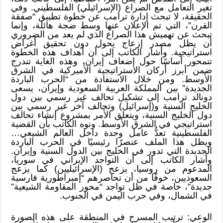
تغير التعامل مع الصراع (الإسرائيلي) الفلسطيني. وفي
الحقيقة، لا تبحث إدارة ترامب عن خطوة تطبيق “صفقة
القرن”، التي تم الإعلان عنها وسط ضجة هائلة، وإنما
تبحث عن تهميش هذا الصراع الذي لم يعد من الضروري
أن يظل مصدر إزعاج يحول دون تحقيق أغراض
استراتيجية. وأشار الكاتب إلى أن أهداف هذه الخطوة
تتمحور أساسًا حول إضعاف إيران، وهذه الغاية تندرج
ضمن أبرز أركان الاستراتيجية الأميركية في الشرق
الأوسط. ومن خلال الاستفادة من “الحرب الباردة
الجديدة” بين المملكة العربية السعودية وإيران، يسعى
دونالد ترامب إلى تشكيل تحالف غير رسمي بين دول
الخليج السنية و(إسرائيل) وتحالف آخر غير رسمي بين
دول الخليج السنية، ويتعلق الأمر بمشروع إنشاء تحالف
استراتيجي في الشرق الأوسط. ونوه الكاتب بأن القضية
الفلسطينية تعدُّ عامل وحدة داخل العالم الشيعي…
ويظل هذا الملف عنصرًا رئيسيًا في الحرب الباردة
الجديدة التي تدور في الخليج بين الدول السنية وإيران.
وأشار الكاتب إلى أن التواجد الإيراني في سوريا،
المدعوم من روسيا، يزعج (الإسرائيليين) كما يزعج
السعوديين، خوفًا من أن تحاصرهم “إمبراطورية فارسية
جديدة”، خاصة في ظل تواجد “محور المقاومة الشيعية”
في الشمال، وفي حرب اليمن في الجنوب.
الوعي: ترتيب المسرح في المنطقة على هذه الصورة