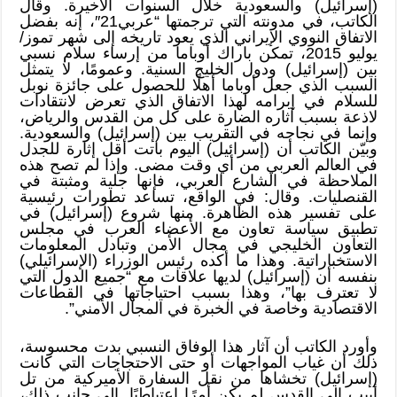
(إسرائيل) والسعودية خلال السنوات الأخيرة. وقال
الكاتب، في مدونته التي ترجمتها “عربي21″، إنه بفضل
الاتفاق النووي الإيراني الذي يعود تاريخه إلى شهر تموز/
يوليو 2015، تمكن باراك أوباما من إرساء سلام نسبي
بين (إسرائيل) ودول الخليج السنية. وعمومًا، لا يتمثل
السبب الذي جعل أوباما أهلًا للحصول على جائزة نوبل
للسلام في إبرامه لهذا الاتفاق الذي تعرض لانتقادات
لاذعة بسبب آثاره الضارة على كل من القدس والرياض،
وإنما في نجاحه في التقريب بين (إسرائيل) والسعودية.
وبيّن الكاتب أن (إسرائيل) اليوم باتت أقل إثارة للجدل
في العالم العربي من أي وقت مضى. وإذا لم تصح هذه
الملاحظة في الشارع العربي، فإنها جلية ومثبتة في
القنصليات. وقال: في الواقع، تساعد تطورات رئيسية
على تفسير هذه الظاهرة. منها شروع (إسرائيل) في
تطبيق سياسة تعاون مع الأعضاء العرب في مجلس
التعاون الخليجي في مجال الأمن وتبادل المعلومات
الاستخباراتية. وهذا ما أكده رئيس الوزراء (الإسرائيلي)
بنفسه أن (إسرائيل) لديها علاقات مع “جميع الدول التي
لا تعترف بها”، وهذا بسبب احتياجاتها في القطاعات
الاقتصادية وخاصة في الخبرة في المجال الأمني”.
وأورد الكاتب أن آثار هذا الوفاق النسبي بدت محسوسة،
ذلك أن غياب المواجهات أو حتى الاحتجاجات التي كانت
(إسرائيل) تخشاها من نقل السفارة الأميركية من تل
أبيب إلى القدس لم يكن أمرًا اعتباطيًا. إلى جانب ذلك،