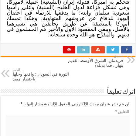
تتحكم به أميركا، فدولة إيران (الشيعية) عميلة لأميركا،
وهي تشكل فزاعة لدول الخليج (السنية) وعلى رأسها
سعودية سلمان وابنه؛ ما يدفعها للارتماء في أحضان
اليهود للدفاع عن عروشهم المتهاوية، وهكذا تمسك
أميركا بالمنطقة عن طريق تحالفين هي تسيرهما
بالأصل، ويبقى المقصود الأول والأخير هم المسلمون في
دينهم. والمفرِّج هو الله وحده سبحانه.
السابق
فريدمان: الشرق الأوسط القديم
ينهار.. فما بديله؟
التالي
الثورة في السودان: واقعها وحلها
باختصار مفيد
اترك تعليقاً
لن يتم نشر عنوان بريدك الإلكتروني.
الحقول الإلزامية مشار إليها بـ
*
التعليق
*