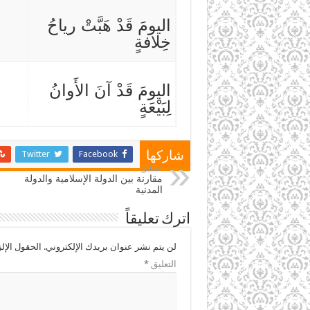
اليومَ قَدْ هَبَّتْ رياحُ
خِلافةٍ
اليومَ قَدْ آنَ الأَوانُ
لِبَيْعَةٍ
Twitter
Facebook
شاركها
السابق
مقارنة بين الدولة الإسلامية والدولة
المدنية
اترك تعليقاً
لن يتم نشر عنوان بريدك الإلكتروني.
الحقول الإلز
التعليق
*