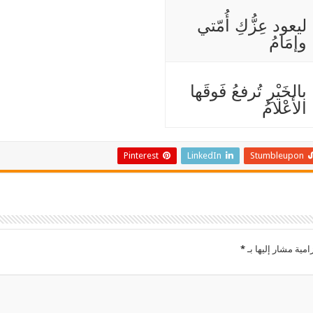
ليعود عِزُّكِ أُمّتي
وإمَامُ
بالخَيْرِ تُرفعُ فَوقَها
الأَعْلامُ
Pinterest
LinkedIn
Stumbleupon
امية مشار إليها بـ
*