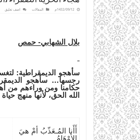
1432/09/12م
المقالات
اضف تعليق
بلال الشهابي- حمص
سأهجو الديمقراطية: لتغس
رجسها… سأهجو الديمقراط
حكامنا ومن وراءهم من أهل
الله الحق، لأنها منهج حيا
أَأَنا المُـعَذّبُ أمْ هيَ
الأوْهَامُ