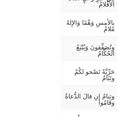
الأَقْلامُ
بالأمسِ وَهْمًا وَالإِلهُ
مُلامُ
وتُصَفِّقونَ وَيُتْبَعُ
الحُكَّامُ
حَرِّيَّةً تَصْحو لكُمْ
وتَنَامُ
وتنامُ إنِ قالَ الدُّعاةُ
وقَامُوا