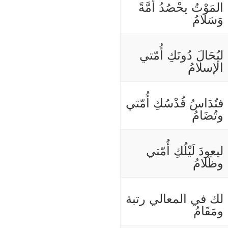
المَوْتُ يحْصُدُ أُمَّةً
وَسَلامُ
ليُحَالَ دُونَكِ أُمّتي
الإسلامُ
فتُدَاسُ قُدْسُكِ أُمّتي
وتُضَامُ
ليعودَ لَيْلُكِ أُمّتي
وظَلامُ
لك في المعالي رتبة
ومَقَامُ