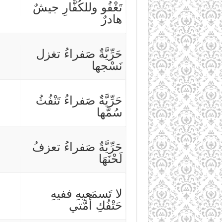
تَغْفُو وللكُفَّارِ جيشٌ
هادرٌ
حَرِّيَّةٌ صَفراءُ تغزل
نَسْجها
حَرِّيَّةٌ صَفراءُ تَنْفُثُ
سُمَّها
حَرِّيَّةٌ صَفراءُ تعزفُ
لَحْنَهَا
لا تَسمَعيهِ ففيهِ
حَتْفُكِ أُمَّتي