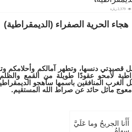
2,379 زيارة
هجاء الحرية الصفراء (الديمقراطية)
ل قصيدتي دنسها، وتطهر آمالكم وأحلامكم و
ية لأمحو عقودًا طويلة من القمع والظلم
 الغرب المنافقين باسمها سأهجو الديمقراطية
ة معوج مائل حائد عن صراط الله المستقيم.
أَأَنا الجريحُ وما عَلَيَّ
سِهامُ