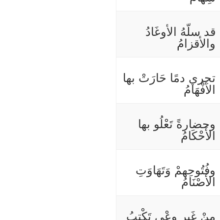
قد سلّهُ الأوغَادُ
والأقزامُ
تجري دمًا حَارَتْ بها
الأَفْهَامُ
وحضارةً تَعْلُو بها
الأَحْكَامُ
وفُتُوحِهمْ وَتَهَاوَتِ
الأَصْنَامُ
مِنْ غَيرِ وعْيٍ تَكْتبُ