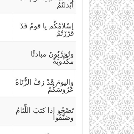
أبْدلتُمُ
إسْلامُكُم يا قومُ قَدْ
قرّرْتُمُ
وتُجرِّبُونَ مبادئًا
مكْذُوبَةً
واليومَ قَدْ زفَّ الزُّنَاةُ
عَرُوسَكُمْ
تَصْحُو إذا كتبَ اللِّئامُ
وصَنَّفُوا