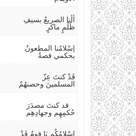
أأنا الصريعُ بسيفِ
ظُلْمٍ ماكرٍ
إسْلامُنا المطعونُ
يحكمي قصةً
قَدْ كنتَ عِزّ
المسلمينَ وحصنهُمْ
قد كنتَ مصدَرَ
حُكمِهِم وجهادِهِم
إسْلامُكُم يَا قومُ قَدْ