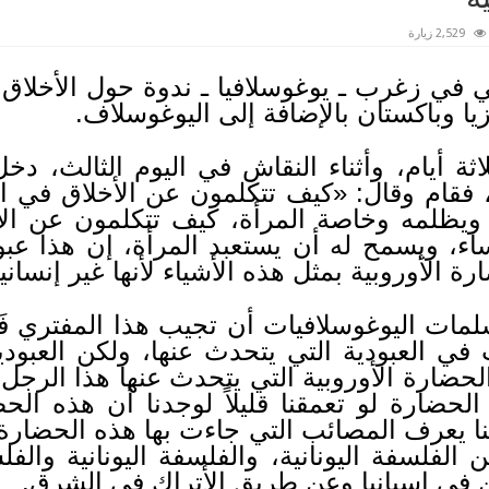
2,529 زيارة
 في زغرب ـ يوغوسلافيا ـ ندوة حول الأخلاق 
يا وباكستان بالإضافة إلى اليوغوسلاف.
اثة أيام، وأثناء النقاش في اليوم الثالث، 
فقام وقال: «كيف تتكلمون عن الأخلاق في ال
 ويظلمه وخاصة المرأة، كيف تتكلمون عن ال
اء، ويسمح له أن يستعبد المرأة، إن هذا عب
ة الأوروبية بمثل هذه الأشياء لأنها غير إنساني
ات اليوغوسلافيات أن تجيب هذا المفتري فَسُ
في العبودية التي يتحدث عنها، ولكن العبود
حضارة الأوروبية التي يتحدث عنها هذا الرجل،
لحضارة لو تعمقنا قليلاً لوجدنا أن هذه الحضا
نا يعرف المصائب التي جاءت بها هذه الحضارة 
 الفلسفة اليونانية، والفلسفة اليونانية وا
 في إسبانيا وعن طريق الأتراك في الشرق.