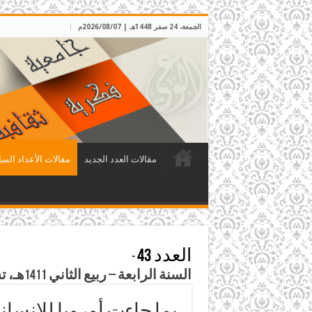
الجمعة، 24 صفر 1448هـ | 2026/08/07م
مقالات العدد الجديد
مقالات الأعداد السا
العدد 43
-
السنة الرابعة – ربيع الثاني 1411هـ، تشرين الثاني 1990م
بما جاءت أوروبا للإنساني