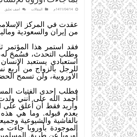
1411/04/14م
المقالات
اضف تعليق
عقدت في المركز الإسلامي
من إيران والسعودية وماليز
فقد استمر هذا المؤتمر ثل
وطلب التحدث، فسُمحَ له، 
استعبادي يستعبد الإنسان
للرجل بالزواج من أربع نس
الأوروبية، ولن تسمح الحضار
فطلب إحدى الفتيات المسلم
أحمد الله على أنني ولدت 
وأريد فقط أن أعلق على ال
بعدم قبوله. وما هي هذه ا
بالفاشية والشيوعية وجميع
الموجودة بأوروبا جاءت من
أوروبا عن طريق المسلمين