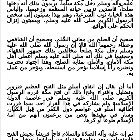
عليه وآله وسلم دخل مكة سلماً، يريدون بذلك أنه دخلها
صلحاً، قاصدين تزيين خيانة المنظمة وزعيمها، وإلباس
هذه الخيانة ثوب الشرعية، وهم بهذا يسيئون إلى شخص
الرسول الكريم صلى الله عليه وسلم، ويسيئون إنزال
الحكم على الواقع.
صحيح أن الصلح من معاني السَّلم، وصحيح أن الشافعي
وعطاء رحمهما الله قالا إن رسول الله صلى الله عليه
وسلم دخل مكة صلحاً مخالفين بذلك جمهور الفقهاء،
وحجتهما في ذلك أنه صلى الله عليه وسلم أعطى أهل
مكة الأمان، والأمان بمثابة الصلح، وهذا اجتهاد نحترمه
ونعتبره رأياً إسلامياً يؤجر من استنبطه، ويؤجر من عمل
به.
أما أن يقال إن اتفاق أسلو مثل الفتح العظيم فتزوير
وتضليل وافتراء وقح! ذلك أن فتح مكة قرره الرسول
الكريم صلى الله عليه وسلم في عاصمة الدولة
الإسلامية ولم يشاركه في هذا القرار أحد، بينما قررت
اتفاقية أسلو في عواصم دول الكفر من قِبل الكفار،
وسار في تنفيذها بعض من يزعمون أنهم من أمة
الإسلام طوعاً أو كرهاً.
ثم إنه عليه وآله الصلاة والسلام فاجأ قريشاً بجيش الفتح
فاستسلمت بعد مقاومة هزيلة من أوباشها، ودخل صلى