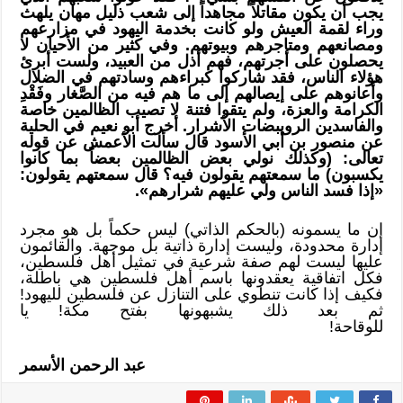
يجب أن يكون مقاتلاً مجاهداً إلى شعب ذليل مهان يلهث
وراء لقمة العيش ولو كانت بخدمة اليهود في مزارعهم
ومصانعهم ومتاجرهم وبيوتهم. وفي كثير من الأحيان لا
يحصلون على أجرتهم، فهم أذل من العبيد، ولست أبرئ
هؤلاء الناس، فقد شاركوا كبراءهم وسادتهم في الضلال
وأعانوهم على إيصالهم إلى ما هم فيه من الصَّغار وفَقْدِ
الكرامة والعزة، ولم يتقوا فتنة لا تصيب الظالمين خاصة
والفاسدين الرويبضات الأشرار. أخرج أبو نعيم في الحلية
عن منصور بن أبي الأسود قال سألت الأعمش عن قوله
تعالى:
(
وكذلك نولي بعض الظالمين بعضاً بما كانوا
يكسبون)
ما سمعتهم يقولون فيه؟ قال سمعتهم يقولون:
«إذا فسد الناس ولي عليهم شرارهم».
إن ما يسمونه (بالحكم الذاتي) ليس حكماً بل هو مجرد
إدارة محدودة، وليست إدارة ذاتية بل موجهة. والقائمون
عليها ليست لهم صفة شرعية في تمثيل أهل فلسطين،
فكل اتفاقية يعقدونها باسم أهل فلسطين هي باطلة،
فكيف إذا كانت تنطوي على التنازل عن فلسطين لليهود!
ثم بعد ذلك يشبهونها بفتح مكة! يا
للوقاحة!
عبد الرحمن الأسمر