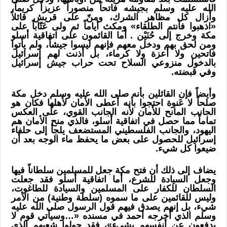
الله عليه وسلم بجيشه فاتحاً منصوراً عزيزاً كريماً،
وأزال كل مظاهر الشرك، ومنّ على قريش قائلاً
«اذهبوا فأنتم الطلقاء» ومكث أياماً ثم ولى عَتّاباً على
مكة وخرج إلى حُنَيْن . أما القائمون على اتفاقية أسلو
ومن لحق بهم ودخل معهم فإنهم ليسوا جيشاً، ولم يأتوا
فاتحين ولا أعزة ولا كرماء، بل أذنت لهم إسرائيل
بالدخول منزوعي السلاح تحت حراب جيش إسرائيل
وفي قبضته.
وأيضاً فإن القائلين بأنه صلى الله عليه وسلم دخل مكة
صلحاً لا عَنوة احتجوا بأنه أعطى الأمان لأهلها فكان هو
الجانب المانح للأمان لأنه الجانب القوي، على العكس
تماماً مما حصل في اتفاقية أسلو، فالذي منح الأمان هم
اليهود، والجانب الفلسطيني المستضعف يلجأ إلى حلفاء
إسرائيل للحصول على بعض ما يحفظ ماء الوجه بعد أن
ضيعوا كل شيء.
يضاف إلى ذلك أن فتح مكة جعل للمسلمين سلطاناً فيها
وجعل السيادة للشرع، أما اتفاقية أسلو فقد جعلت
السلطان للكفار على المسلمين والسيادة للطاغوت،
وليس للقائمين على ما سموه (سلطة وطنية) من الأمر
شيء، بل إنهم يصدق فيهم قول الرسول صلى الله عليه
وسلم الذي أخرجه أحمد في مسنده «…وسيأتي قوم لا
يدفعون عن أنفسهم بشيء»، فقد حولوا شعبهم الذي